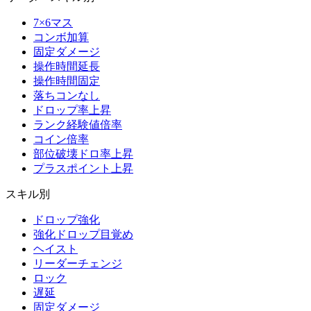
7×6マス
コンボ加算
固定ダメージ
操作時間延長
操作時間固定
落ちコンなし
ドロップ率上昇
ランク経験値倍率
コイン倍率
部位破壊ドロ率上昇
プラスポイント上昇
スキル別
ドロップ強化
強化ドロップ目覚め
ヘイスト
リーダーチェンジ
ロック
遅延
固定ダメージ