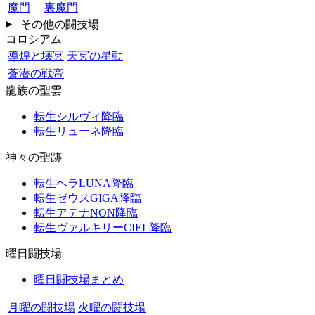
魔門
裏魔門
その他の闘技場
コロシアム
導煌と壊冥
天冥の星動
蒼潜の戦帝
龍族の聖雲
転生シルヴィ降臨
転生リューネ降臨
神々の聖跡
転生ヘラLUNA降臨
転生ゼウスGIGA降臨
転生アテナNON降臨
転生ヴァルキリーCIEL降臨
曜日闘技場
曜日闘技場まとめ
月曜の闘技場
火曜の闘技場