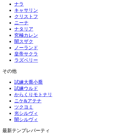
ナラ
キャサリン
クリストフ
ニーナ
ナタリア
究極カレン
闇スザク
ノーランド
皇帝サクラ
ラズベリー
その他
試練大喬小喬
試練ウルド
からくりモトナリ
ニケ&アテナ
ツクヨミ
光シルヴィ
闇シルヴィ
最新テンプレパーティ