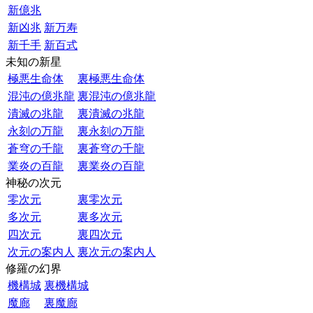
新億兆
新凶兆
新万寿
新千手
新百式
未知の新星
極悪生命体
裏極悪生命体
混沌の億兆龍
裏混沌の億兆龍
潰滅の兆龍
裏潰滅の兆龍
永刻の万龍
裏永刻の万龍
蒼穹の千龍
裏蒼穹の千龍
業炎の百龍
裏業炎の百龍
神秘の次元
零次元
裏零次元
多次元
裏多次元
四次元
裏四次元
次元の案内人
裏次元の案内人
修羅の幻界
機構城
裏機構城
魔廊
裏魔廊