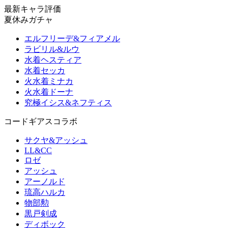
最新キャラ評価
夏休みガチャ
エルフリーデ&フィアメル
ラビリル&ルウ
水着ヘスティア
水着セッカ
火水着ミナカ
火水着ドーナ
究極イシス&ネフティス
コードギアスコラボ
サクヤ&アッシュ
LL&CC
ロゼ
アッシュ
アーノルド
琉高ハルカ
物部勲
黒戸剣成
ディボック