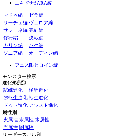
エキドナSARA編
マドゥ編
ゼラ編
リーチェ編
ヴェロア編
サレーネ編
完結編
修行編
決戦編
カリン編
ハク編
ソニア編
オーディン編
フェス限ヒロイン編
モンスター検索
進化形態別
試練進化
極醒進化
超転生進化
転生進化
ドット進化
アシスト進化
属性別
火属性
水属性
木属性
光属性
闇属性
リーダースキル別