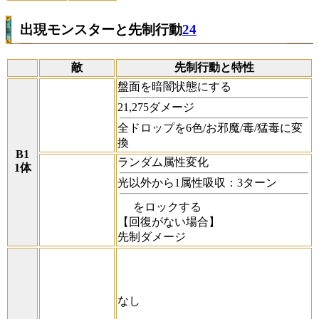
出現モンスターと先制行動
24
敵
先制行動と特性
盤面を暗闇状態にする
21,275ダメージ
全ドロップを6色/お邪魔/毒/猛毒に変
換
B1
ランダム属性変化
1体
光以外から1属性吸収：3ターン
をロックする
【回復がない場合】
先制ダメージ
なし