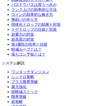
パズドラパスは買うべきか
ランク上げの効率的な方法
コインの効率的な稼ぎ方
無効パの作り方
弱体化ドロップの効果と対策
トゲドロップの仕様と対策
超重力の対策
超高度の対策
第3属性の倍率と仕様
軽減ループとは？
落ちコン予知とは？
システム解説
ワンタッチダンジョン
シンクロ覚醒
プラス限界突破
最大強化
経験値ストック
限界突破
超覚醒