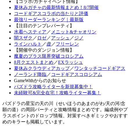
【コラボ/ガチャイベント情報】
夏休みガチャの最新情報まとめ！8/7開催
コードギアスコラボの当たりと評価
最強リーダーランキング｜最新版
【注目のテンプレパーティ】
水着ヘスティア
／
メニット&チャオリン
闇スザク
／
ロゼ
／
アッシュ
／
ジノ
ラインハルト
／
虚
／
フリーレン
【開催中のダンジョン情報】
魔夏のプラス限界突破コロシアム
8月クエストまとめ
／
EXラッシュ
夏休みクラウディアカップ
／
ワンタッチコードギアス
ノーランド降臨
／
コードギアスコロシアム
GameWithからのお知らせ
パズドラ攻略ライターを新規募集中！
未経験可&完全在宅！攻略ライター募集！
パズドラの星宝の天の川（せいほうのあまのがわ/天の河/念
願の道）の周回パーティと攻略情報まとめです。編成例やプ
ラスポイントのドロップ情報、対策すべきギミックやおすす
めのキラーも掲載しています。