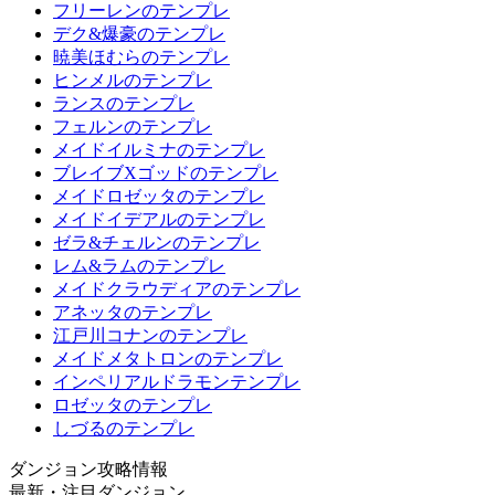
フリーレンのテンプレ
デク&爆豪のテンプレ
暁美ほむらのテンプレ
ヒンメルのテンプレ
ランスのテンプレ
フェルンのテンプレ
メイドイルミナのテンプレ
ブレイブXゴッドのテンプレ
メイドロゼッタのテンプレ
メイドイデアルのテンプレ
ゼラ&チェルンのテンプレ
レム&ラムのテンプレ
メイドクラウディアのテンプレ
アネッタのテンプレ
江戸川コナンのテンプレ
メイドメタトロンのテンプレ
インペリアルドラモンテンプレ
ロゼッタのテンプレ
しづるのテンプレ
ダンジョン攻略情報
最新・注目ダンジョン