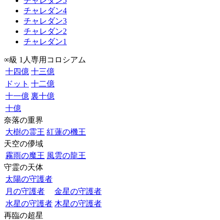
チャレダン5
チャレダン4
チャレダン3
チャレダン2
チャレダン1
∞級 1人専用コロシアム
十四億
十三億
ドット
十二億
十一億
裏十億
十億
奈落の重界
大樹の霊王
紅蓮の機王
天空の儚域
霧雨の魔王
風雲の龍王
守霊の天体
太陽の守護者
月の守護者
金星の守護者
水星の守護者
木星の守護者
再臨の超星