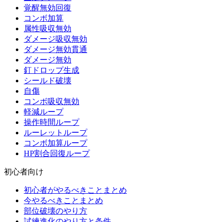
覚醒無効回復
コンボ加算
属性吸収無効
ダメージ吸収無効
ダメージ無効貫通
ダメージ無効
釘ドロップ生成
シールド破壊
自傷
コンボ吸収無効
軽減ループ
操作時間ループ
ルーレットループ
コンボ加算ループ
HP割合回復ループ
初心者向け
初心者がやるべきことまとめ
今やるべきことまとめ
部位破壊のやり方
試練進化のやり方と条件