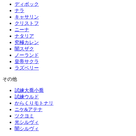
ディボック
ナラ
キャサリン
クリストフ
ニーナ
ナタリア
究極カレン
闇スザク
ノーランド
皇帝サクラ
ラズベリー
その他
試練大喬小喬
試練ウルド
からくりモトナリ
ニケ&アテナ
ツクヨミ
光シルヴィ
闇シルヴィ