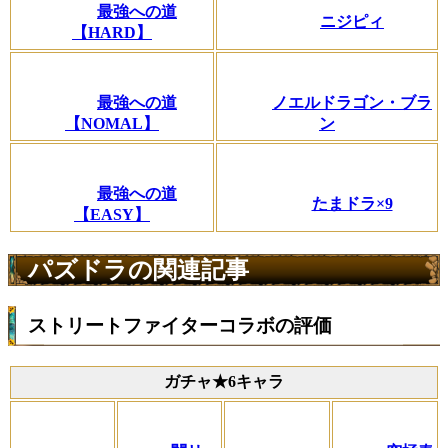
最強への道
ニジピィ
【HARD】
最強への道
ノエルドラゴン・ブラ
【NOMAL】
ン
最強への道
たまドラ×9
【EASY】
パズドラの関連記事
ストリートファイターコラボの評価
ガチャ★6キャラ