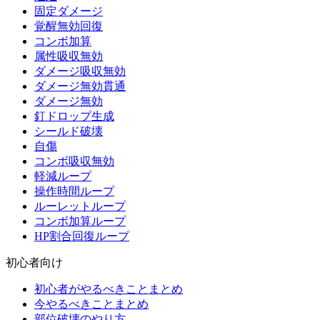
固定ダメージ
覚醒無効回復
コンボ加算
属性吸収無効
ダメージ吸収無効
ダメージ無効貫通
ダメージ無効
釘ドロップ生成
シールド破壊
自傷
コンボ吸収無効
軽減ループ
操作時間ループ
ルーレットループ
コンボ加算ループ
HP割合回復ループ
初心者向け
初心者がやるべきことまとめ
今やるべきことまとめ
部位破壊のやり方