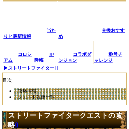
当た
交換おすす
りと最新情報
め
コロシ
コラボダ
称号チ
JP
降臨
アム
ンジョン
ャレンジ
▶ストリートファイターⅡ
目次
攻略情報
クエスト報酬一覧
ストリートファイタークエストの攻
略
0