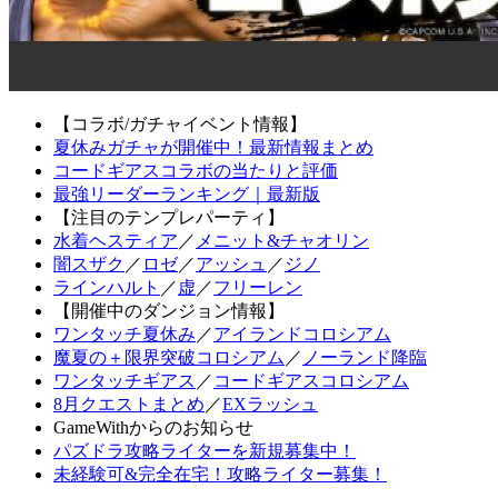
【コラボ/ガチャイベント情報】
夏休みガチャが開催中！最新情報まとめ
コードギアスコラボの当たりと評価
最強リーダーランキング｜最新版
【注目のテンプレパーティ】
水着ヘスティア
／
メニット&チャオリン
闇スザク
／
ロゼ
／
アッシュ
／
ジノ
ラインハルト
／
虚
／
フリーレン
【開催中のダンジョン情報】
ワンタッチ夏休み
／
アイランドコロシアム
魔夏の＋限界突破コロシアム
／
ノーランド降臨
ワンタッチギアス
／
コードギアスコロシアム
8月クエストまとめ
／
EXラッシュ
GameWithからのお知らせ
パズドラ攻略ライターを新規募集中！
未経験可&完全在宅！攻略ライター募集！