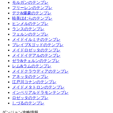
モルガンのテンプレ
フリーレンのテンプレ
デク&爆豪のテンプレ
暁美ほむらのテンプレ
ヒンメルのテンプレ
ランスのテンプレ
フェルンのテンプレ
メイドイルミナのテンプレ
ブレイブXゴッドのテンプレ
メイドロゼッタのテンプレ
メイドイデアルのテンプレ
ゼラ&チェルンのテンプレ
レム&ラムのテンプレ
メイドクラウディアのテンプレ
アネッタのテンプレ
江戸川コナンのテンプレ
メイドメタトロンのテンプレ
インペリアルドラモンテンプレ
ロゼッタのテンプレ
しづるのテンプレ
ダンジョン攻略情報