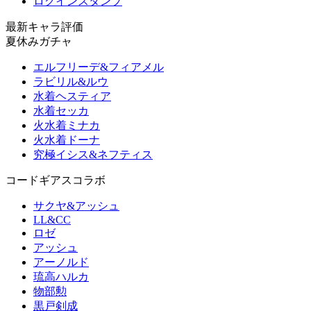
ログインスタンプ
最新キャラ評価
夏休みガチャ
エルフリーデ&フィアメル
ラビリル&ルウ
水着ヘスティア
水着セッカ
火水着ミナカ
火水着ドーナ
究極イシス&ネフティス
コードギアスコラボ
サクヤ&アッシュ
LL&CC
ロゼ
アッシュ
アーノルド
琉高ハルカ
物部勲
黒戸剣成