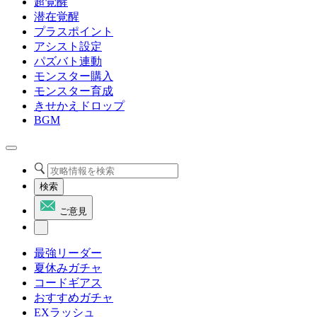
超覚醒
潜在覚醒
プラスポイント
アシスト設定
パズバト連動
モンスター購入
モンスター育成
きせかえドロップ
BGM
検索
ご意見
最強リーダー
夏休みガチャ
コードギアス
おすすめガチャ
EXラッシュ