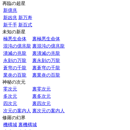
再臨の超星
新億兆
新凶兆
新万寿
新千手
新百式
未知の新星
極悪生命体
裏極悪生命体
混沌の億兆龍
裏混沌の億兆龍
潰滅の兆龍
裏潰滅の兆龍
永刻の万龍
裏永刻の万龍
蒼穹の千龍
裏蒼穹の千龍
業炎の百龍
裏業炎の百龍
神秘の次元
零次元
裏零次元
多次元
裏多次元
四次元
裏四次元
次元の案内人
裏次元の案内人
修羅の幻界
機構城
裏機構城