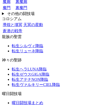
魔廊
裏魔廊
魔門
裏魔門
その他の闘技場
コロシアム
導煌と壊冥
天冥の星動
蒼潜の戦帝
龍族の聖雲
転生シルヴィ降臨
転生リューネ降臨
神々の聖跡
転生ヘラLUNA降臨
転生ゼウスGIGA降臨
転生アテナNON降臨
転生ヴァルキリーCIEL降臨
曜日闘技場
曜日闘技場まとめ