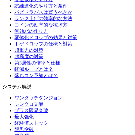
試練進化のやり方と条件
パズドラパスは買うべきか
ランク上げの効率的な方法
コインの効率的な稼ぎ方
無効パの作り方
弱体化ドロップの効果と対策
トゲドロップの仕様と対策
超重力の対策
超高度の対策
第3属性の倍率と仕様
軽減ループとは？
落ちコン予知とは？
システム解説
ワンタッチダンジョン
シンクロ覚醒
プラス限界突破
最大強化
経験値ストック
限界突破