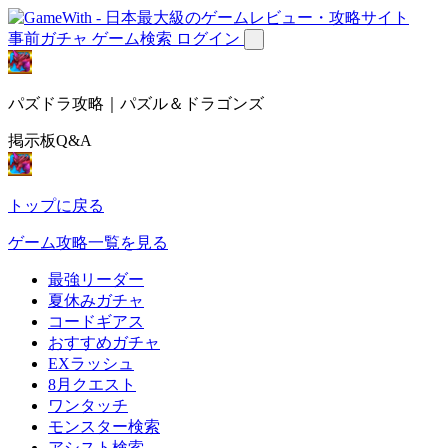
事前ガチャ
ゲーム検索
ログイン
パズドラ攻略｜パズル＆ドラゴンズ
掲示板Q&A
トップに戻る
ゲーム攻略一覧を見る
最強リーダー
夏休みガチャ
コードギアス
おすすめガチャ
EXラッシュ
8月クエスト
ワンタッチ
モンスター検索
アシスト検索