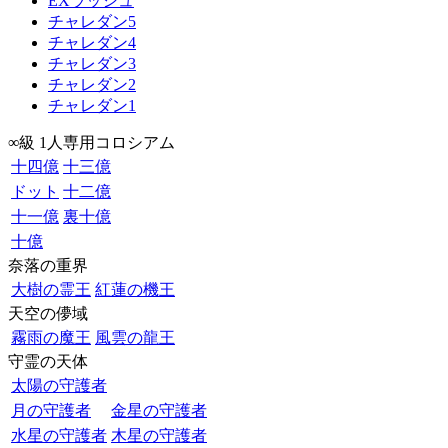
EXラッシュ
チャレダン5
チャレダン4
チャレダン3
チャレダン2
チャレダン1
∞級 1人専用コロシアム
十四億
十三億
ドット
十二億
十一億
裏十億
十億
奈落の重界
大樹の霊王
紅蓮の機王
天空の儚域
霧雨の魔王
風雲の龍王
守霊の天体
太陽の守護者
月の守護者
金星の守護者
水星の守護者
木星の守護者