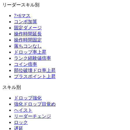
リーダースキル別
7×6マス
コンボ加算
固定ダメージ
操作時間延長
操作時間固定
落ちコンなし
ドロップ率上昇
ランク経験値倍率
コイン倍率
部位破壊ドロ率上昇
プラスポイント上昇
スキル別
ドロップ強化
強化ドロップ目覚め
ヘイスト
リーダーチェンジ
ロック
遅延