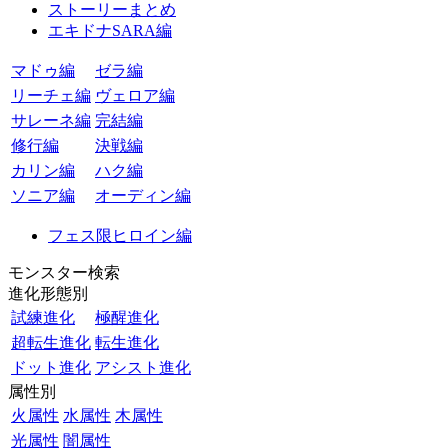
ストーリーまとめ
エキドナSARA編
マドゥ編
ゼラ編
リーチェ編
ヴェロア編
サレーネ編
完結編
修行編
決戦編
カリン編
ハク編
ソニア編
オーディン編
フェス限ヒロイン編
モンスター検索
進化形態別
試練進化
極醒進化
超転生進化
転生進化
ドット進化
アシスト進化
属性別
火属性
水属性
木属性
光属性
闇属性