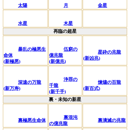
太陽
月
金星
水星
木星
再臨の超星
暴乱の極悪生
伍窮の
星砕の兆龍
命体
億兆龍
(新凶兆)
(新極悪)
(新億兆)
浄罪の
深遠の万龍
煉燼の百龍
千龍
(新万寿)
(新百式)
(新千手)
裏・未知の新星
裏混沌
裏極悪生命体
裏潰滅の兆龍
の億兆龍