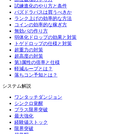
試練進化のやり方と条件
パズドラパスは買うべきか
ランク上げの効率的な方法
コインの効率的な稼ぎ方
無効パの作り方
弱体化ドロップの効果と対策
トゲドロップの仕様と対策
超重力の対策
超高度の対策
第3属性の倍率と仕様
軽減ループとは？
落ちコン予知とは？
システム解説
ワンタッチダンジョン
シンクロ覚醒
プラス限界突破
最大強化
経験値ストック
限界突破