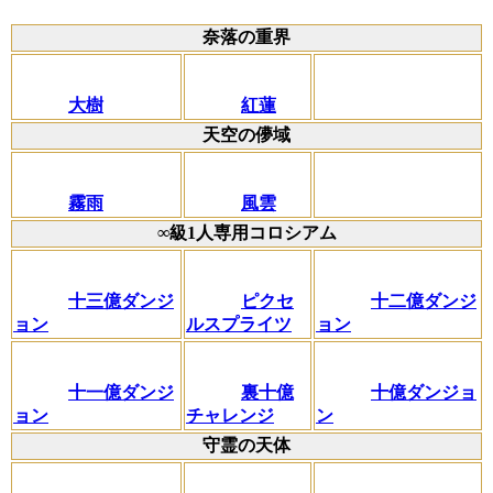
奈落の重界
大樹
紅蓮
天空の儚域
霧雨
風雲
∞級1人専用コロシアム
十三億ダンジ
ピクセ
十二億ダンジ
ョン
ルスプライツ
ョン
十一億ダンジ
裏十億
十億ダンジョ
ョン
チャレンジ
ン
守霊の天体