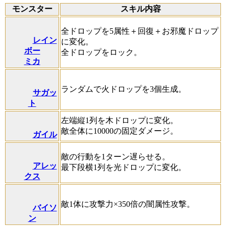
モンスター
スキル内容
全ドロップを5属性＋回復＋お邪魔ドロップ
レイン
に変化。
ボー
全ドロップをロック。
ミカ
ランダムで火ドロップを3個生成。
サガッ
ト
左端縦1列を木ドロップに変化。
敵全体に10000の固定ダメージ。
ガイル
敵の行動を1ターン遅らせる。
アレッ
最下段横1列を光ドロップに変化。
クス
敵1体に攻撃力×350倍の闇属性攻撃。
バイソ
ン