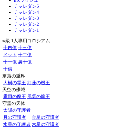
EXラッシュ
チャレダン5
チャレダン4
チャレダン3
チャレダン2
チャレダン1
∞級 1人専用コロシアム
十四億
十三億
ドット
十二億
十一億
裏十億
十億
奈落の重界
大樹の霊王
紅蓮の機王
天空の儚域
霧雨の魔王
風雲の龍王
守霊の天体
太陽の守護者
月の守護者
金星の守護者
水星の守護者
木星の守護者