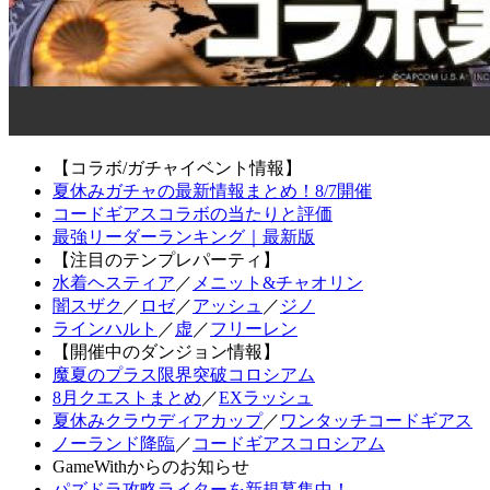
【コラボ/ガチャイベント情報】
夏休みガチャの最新情報まとめ！8/7開催
コードギアスコラボの当たりと評価
最強リーダーランキング｜最新版
【注目のテンプレパーティ】
水着ヘスティア
／
メニット&チャオリン
闇スザク
／
ロゼ
／
アッシュ
／
ジノ
ラインハルト
／
虚
／
フリーレン
【開催中のダンジョン情報】
魔夏のプラス限界突破コロシアム
8月クエストまとめ
／
EXラッシュ
夏休みクラウディアカップ
／
ワンタッチコードギアス
ノーランド降臨
／
コードギアスコロシアム
GameWithからのお知らせ
パズドラ攻略ライターを新規募集中！