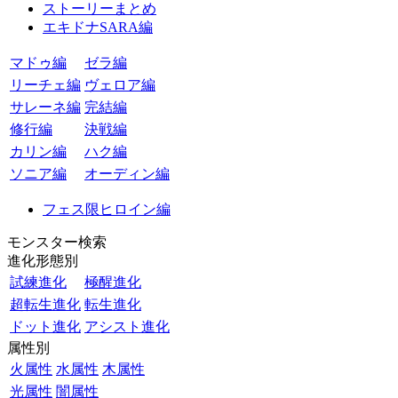
ストーリーまとめ
エキドナSARA編
マドゥ編
ゼラ編
リーチェ編
ヴェロア編
サレーネ編
完結編
修行編
決戦編
カリン編
ハク編
ソニア編
オーディン編
フェス限ヒロイン編
モンスター検索
進化形態別
試練進化
極醒進化
超転生進化
転生進化
ドット進化
アシスト進化
属性別
火属性
水属性
木属性
光属性
闇属性