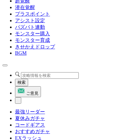
超覚醒
潜在覚醒
プラスポイント
アシスト設定
パズバト連動
モンスター購入
モンスター育成
きせかえドロップ
BGM
検索
ご意見
最強リーダー
夏休みガチャ
コードギアス
おすすめガチャ
EXラッシュ