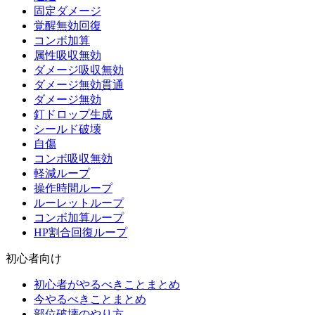
固定ダメージ
覚醒無効回復
コンボ加算
属性吸収無効
ダメージ吸収無効
ダメージ無効貫通
ダメージ無効
釘ドロップ生成
シールド破壊
自傷
コンボ吸収無効
軽減ループ
操作時間ループ
ルーレットループ
コンボ加算ループ
HP割合回復ループ
初心者向け
初心者がやるべきことまとめ
今やるべきことまとめ
部位破壊のやり方