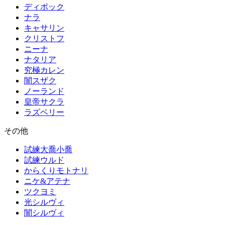
ディボック
ナラ
キャサリン
クリストフ
ニーナ
ナタリア
究極カレン
闇スザク
ノーランド
皇帝サクラ
ラズベリー
その他
試練大喬小喬
試練ウルド
からくりモトナリ
ニケ&アテナ
ツクヨミ
光シルヴィ
闇シルヴィ