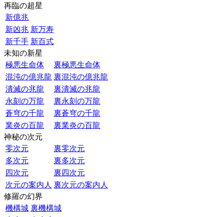
再臨の超星
新億兆
新凶兆
新万寿
新千手
新百式
未知の新星
極悪生命体
裏極悪生命体
混沌の億兆龍
裏混沌の億兆龍
潰滅の兆龍
裏潰滅の兆龍
永刻の万龍
裏永刻の万龍
蒼穹の千龍
裏蒼穹の千龍
業炎の百龍
裏業炎の百龍
神秘の次元
零次元
裏零次元
多次元
裏多次元
四次元
裏四次元
次元の案内人
裏次元の案内人
修羅の幻界
機構城
裏機構城