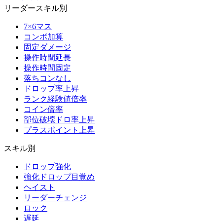
リーダースキル別
7×6マス
コンボ加算
固定ダメージ
操作時間延長
操作時間固定
落ちコンなし
ドロップ率上昇
ランク経験値倍率
コイン倍率
部位破壊ドロ率上昇
プラスポイント上昇
スキル別
ドロップ強化
強化ドロップ目覚め
ヘイスト
リーダーチェンジ
ロック
遅延