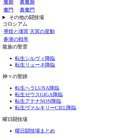
魔廊
裏魔廊
魔門
裏魔門
その他の闘技場
コロシアム
導煌と壊冥
天冥の星動
蒼潜の戦帝
龍族の聖雲
転生シルヴィ降臨
転生リューネ降臨
神々の聖跡
転生ヘラLUNA降臨
転生ゼウスGIGA降臨
転生アテナNON降臨
転生ヴァルキリーCIEL降臨
曜日闘技場
曜日闘技場まとめ