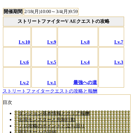
開催期間
2/18(月)10:00～3/4(月)9:59
ストリートファイターV AEクエストの攻略
Lv.10
Lv.9
Lv.8
Lv.7
Lv.6
Lv.5
Lv.4
Lv.3
最強への道
Lv.2
Lv.1
ストリートファイタークエストの攻略と報酬
目次
ダンジョン基本情報とクリア報酬
出現モンスターと先制行動
ソロ攻略のポイントと立ち回り
固定チームの詳細