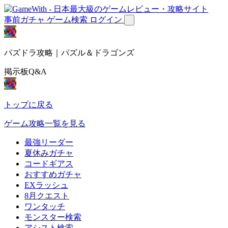
事前ガチャ
ゲーム検索
ログイン
パズドラ攻略｜パズル＆ドラゴンズ
掲示板Q&A
トップに戻る
ゲーム攻略一覧を見る
最強リーダー
夏休みガチャ
コードギアス
おすすめガチャ
EXラッシュ
8月クエスト
ワンタッチ
モンスター検索
アシスト検索