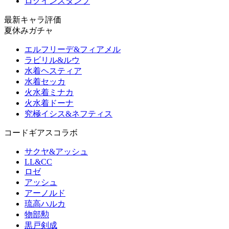
ログインスタンプ
最新キャラ評価
夏休みガチャ
エルフリーデ&フィアメル
ラビリル&ルウ
水着ヘスティア
水着セッカ
火水着ミナカ
火水着ドーナ
究極イシス&ネフティス
コードギアスコラボ
サクヤ&アッシュ
LL&CC
ロゼ
アッシュ
アーノルド
琉高ハルカ
物部勲
黒戸剣成