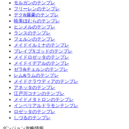
モルガンのテンプレ
フリーレンのテンプレ
デク&爆豪のテンプレ
暁美ほむらのテンプレ
ヒンメルのテンプレ
ランスのテンプレ
フェルンのテンプレ
メイドイルミナのテンプレ
ブレイブXゴッドのテンプレ
メイドロゼッタのテンプレ
メイドイデアルのテンプレ
ゼラ&チェルンのテンプレ
レム&ラムのテンプレ
メイドクラウディアのテンプレ
アネッタのテンプレ
江戸川コナンのテンプレ
メイドメタトロンのテンプレ
インペリアルドラモンテンプレ
ロゼッタのテンプレ
しづるのテンプレ
ダンジョン攻略情報