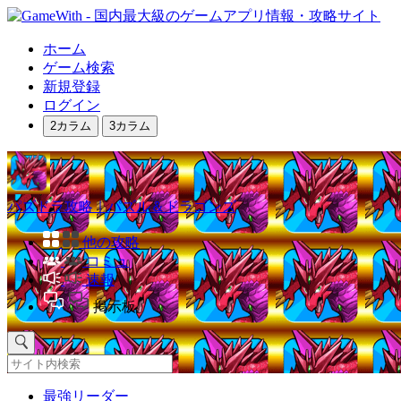
ホーム
ゲーム検索
新規登録
ログイン
2カラム
3カラム
パズドラ攻略｜パズル＆ドラゴンズ
他の攻略
コミュ
速報
掲示板
最強リーダー