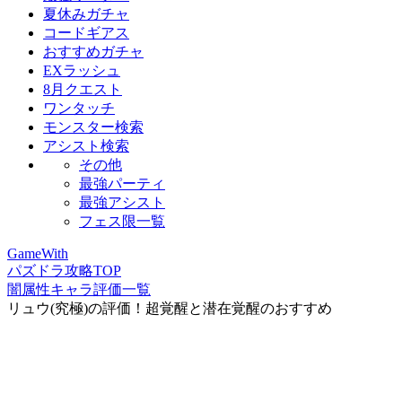
夏休みガチャ
コードギアス
おすすめガチャ
EXラッシュ
8月クエスト
ワンタッチ
モンスター検索
アシスト検索
その他
最強パーティ
最強アシスト
フェス限一覧
GameWith
パズドラ攻略TOP
闇属性キャラ評価一覧
リュウ(究極)の評価！超覚醒と潜在覚醒のおすすめ