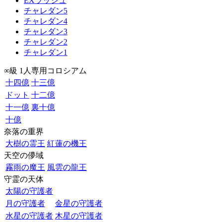
EXラッシュ
チャレダン5
チャレダン4
チャレダン3
チャレダン2
チャレダン1
∞級 1人専用コロシアム
十四億
十三億
ドット
十二億
十一億
裏十億
十億
奈落の重界
大樹の霊王
紅蓮の機王
天空の儚域
霧雨の魔王
風雲の龍王
守霊の天体
太陽の守護者
月の守護者
金星の守護者
水星の守護者
木星の守護者