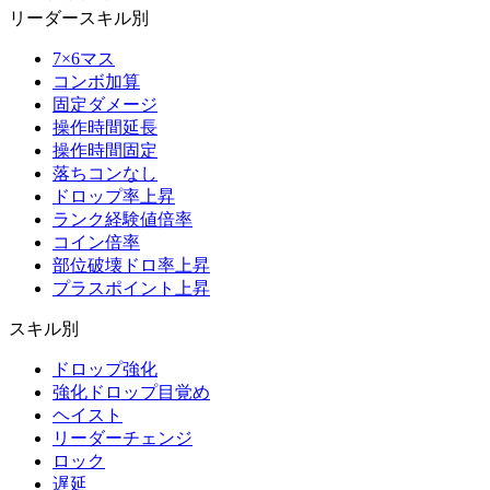
リーダースキル別
7×6マス
コンボ加算
固定ダメージ
操作時間延長
操作時間固定
落ちコンなし
ドロップ率上昇
ランク経験値倍率
コイン倍率
部位破壊ドロ率上昇
プラスポイント上昇
スキル別
ドロップ強化
強化ドロップ目覚め
ヘイスト
リーダーチェンジ
ロック
遅延