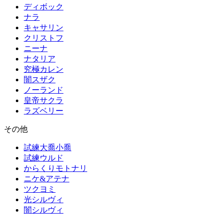
ディボック
ナラ
キャサリン
クリストフ
ニーナ
ナタリア
究極カレン
闇スザク
ノーランド
皇帝サクラ
ラズベリー
その他
試練大喬小喬
試練ウルド
からくりモトナリ
ニケ&アテナ
ツクヨミ
光シルヴィ
闇シルヴィ