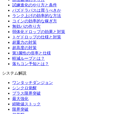
試練進化のやり方と条件
パズドラパスは買うべきか
ランク上げの効率的な方法
コインの効率的な稼ぎ方
無効パの作り方
弱体化ドロップの効果と対策
トゲドロップの仕様と対策
超重力の対策
超高度の対策
第3属性の倍率と仕様
軽減ループとは？
落ちコン予知とは？
システム解説
ワンタッチダンジョン
シンクロ覚醒
プラス限界突破
最大強化
経験値ストック
限界突破