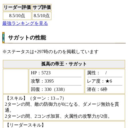
リーダー評価
サブ評価
8.5
/10点
8.5
/10点
最強ランキングを見る
サガットの性能
※ステータスは+297時のものを掲載しています
孤高の帝王・サガット
HP：5723
属性：
/
攻撃：3395
レア度：★6
回復：330（338）
潜在：6枠
【スキル】
（ターン：13→7）
2ターンの間、敵の防御力が0になる、ダメージ無効を貫
通。
2ターンの間、2コンボ加算、火属性の攻撃力が2倍。
【リーダースキル】