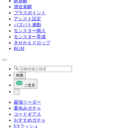
超覚醒
潜在覚醒
プラスポイント
アシスト設定
パズバト連動
モンスター購入
モンスター育成
きせかえドロップ
BGM
検索
ご意見
最強リーダー
夏休みガチャ
コードギアス
おすすめガチャ
EXラッシュ