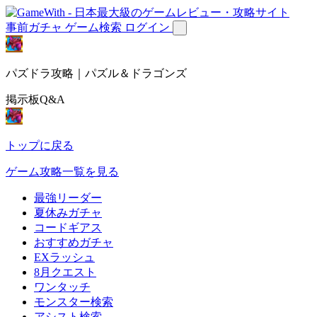
事前ガチャ
ゲーム検索
ログイン
パズドラ攻略｜パズル＆ドラゴンズ
掲示板Q&A
トップに戻る
ゲーム攻略一覧を見る
最強リーダー
夏休みガチャ
コードギアス
おすすめガチャ
EXラッシュ
8月クエスト
ワンタッチ
モンスター検索
アシスト検索