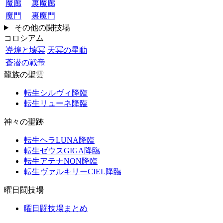
魔廊
裏魔廊
魔門
裏魔門
その他の闘技場
コロシアム
導煌と壊冥
天冥の星動
蒼潜の戦帝
龍族の聖雲
転生シルヴィ降臨
転生リューネ降臨
神々の聖跡
転生ヘラLUNA降臨
転生ゼウスGIGA降臨
転生アテナNON降臨
転生ヴァルキリーCIEL降臨
曜日闘技場
曜日闘技場まとめ