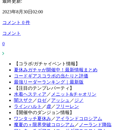
最終更新:
2023年8月30日02:00
コメント
0
件
コメント
0
【コラボ/ガチャイベント情報】
夏休みガチャが開催中！最新情報まとめ
コードギアスコラボの当たりと評価
最強リーダーランキング｜最新版
【注目のテンプレパーティ】
水着ヘスティア
／
メニット&チャオリン
闇スザク
／
ロゼ
／
アッシュ
／
ジノ
ラインハルト
／
虚
／
フリーレン
【開催中のダンジョン情報】
ワンタッチ夏休み
／
アイランドコロシアム
魔夏の＋限界突破コロシアム
／
ノーランド降臨