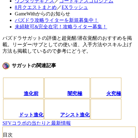
ワンタッチギアス
／
コードギアスコロシアム
8月クエストまとめ
／
EXラッシュ
GameWithからのお知らせ
パズドラ攻略ライターを新規募集中！
未経験可&完全在宅！攻略ライター募集！
パズドラサガットの評価と超覚醒/潜在覚醒のおすすめを掲
載。リーダー/サブとしての使い道、入手方法やスキル上げ
方法も掲載しているので参考にどうぞ。
サガットの関連記事
進化前
闇究極
火究極
ドット進化
アシスト進化
SFVコラボの当たりと最新情報
目次