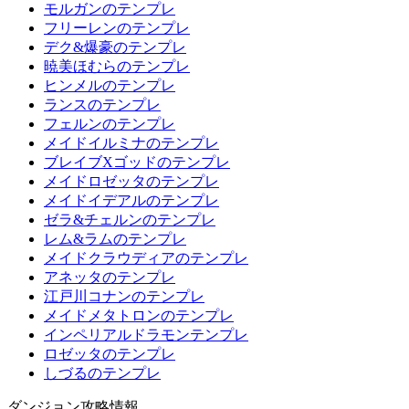
モルガンのテンプレ
フリーレンのテンプレ
デク&爆豪のテンプレ
暁美ほむらのテンプレ
ヒンメルのテンプレ
ランスのテンプレ
フェルンのテンプレ
メイドイルミナのテンプレ
ブレイブXゴッドのテンプレ
メイドロゼッタのテンプレ
メイドイデアルのテンプレ
ゼラ&チェルンのテンプレ
レム&ラムのテンプレ
メイドクラウディアのテンプレ
アネッタのテンプレ
江戸川コナンのテンプレ
メイドメタトロンのテンプレ
インペリアルドラモンテンプレ
ロゼッタのテンプレ
しづるのテンプレ
ダンジョン攻略情報