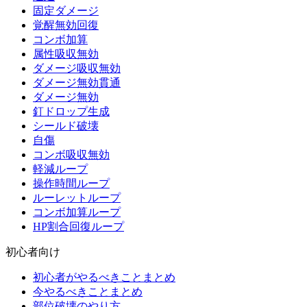
固定ダメージ
覚醒無効回復
コンボ加算
属性吸収無効
ダメージ吸収無効
ダメージ無効貫通
ダメージ無効
釘ドロップ生成
シールド破壊
自傷
コンボ吸収無効
軽減ループ
操作時間ループ
ルーレットループ
コンボ加算ループ
HP割合回復ループ
初心者向け
初心者がやるべきことまとめ
今やるべきことまとめ
部位破壊のやり方