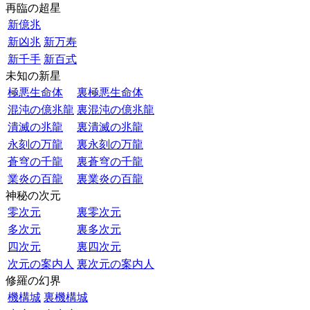
再臨の超星
新億兆
新凶兆
新万寿
新千手
新百式
未知の新星
極悪生命体
裏極悪生命体
混沌の億兆龍
裏混沌の億兆龍
潰滅の兆龍
裏潰滅の兆龍
永刻の万龍
裏永刻の万龍
蒼穹の千龍
裏蒼穹の千龍
業炎の百龍
裏業炎の百龍
神秘の次元
零次元
裏零次元
多次元
裏多次元
四次元
裏四次元
次元の案内人
裏次元の案内人
修羅の幻界
機構城
裏機構城