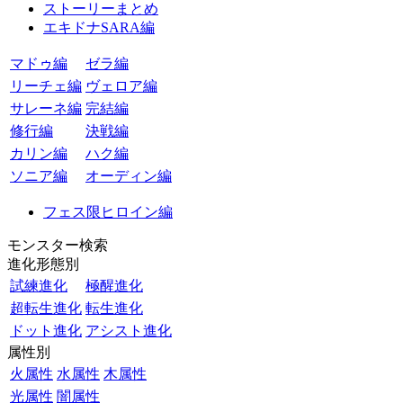
ストーリーまとめ
エキドナSARA編
マドゥ編
ゼラ編
リーチェ編
ヴェロア編
サレーネ編
完結編
修行編
決戦編
カリン編
ハク編
ソニア編
オーディン編
フェス限ヒロイン編
モンスター検索
進化形態別
試練進化
極醒進化
超転生進化
転生進化
ドット進化
アシスト進化
属性別
火属性
水属性
木属性
光属性
闇属性