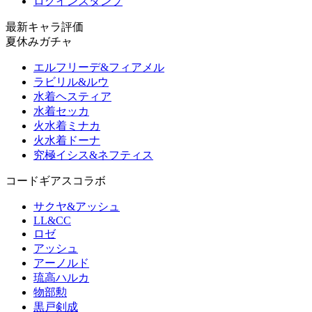
ログインスタンプ
最新キャラ評価
夏休みガチャ
エルフリーデ&フィアメル
ラビリル&ルウ
水着ヘスティア
水着セッカ
火水着ミナカ
火水着ドーナ
究極イシス&ネフティス
コードギアスコラボ
サクヤ&アッシュ
LL&CC
ロゼ
アッシュ
アーノルド
琉高ハルカ
物部勲
黒戸剣成