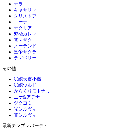
ナラ
キャサリン
クリストフ
ニーナ
ナタリア
究極カレン
闇スザク
ノーランド
皇帝サクラ
ラズベリー
その他
試練大喬小喬
試練ウルド
からくりモトナリ
ニケ&アテナ
ツクヨミ
光シルヴィ
闇シルヴィ
最新テンプレパーティ