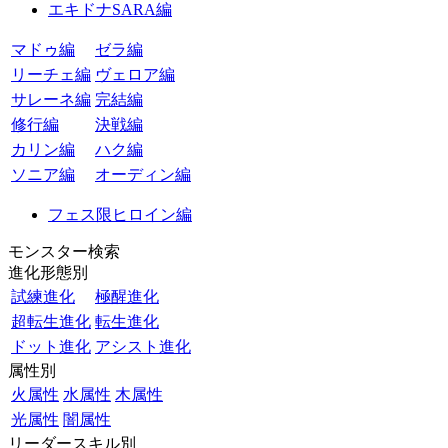
エキドナSARA編
マドゥ編
ゼラ編
リーチェ編
ヴェロア編
サレーネ編
完結編
修行編
決戦編
カリン編
ハク編
ソニア編
オーディン編
フェス限ヒロイン編
モンスター検索
進化形態別
試練進化
極醒進化
超転生進化
転生進化
ドット進化
アシスト進化
属性別
火属性
水属性
木属性
光属性
闇属性
リーダースキル別