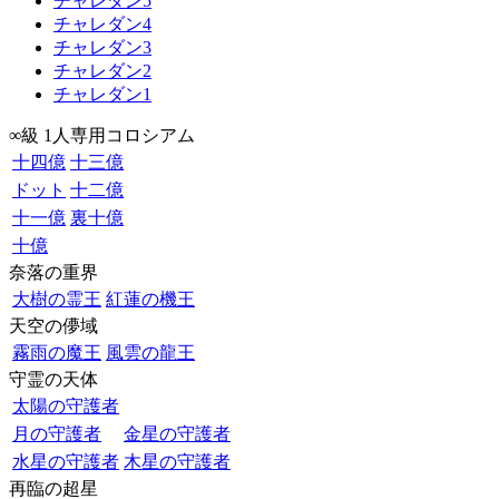
チャレダン5
チャレダン4
チャレダン3
チャレダン2
チャレダン1
∞級 1人専用コロシアム
十四億
十三億
ドット
十二億
十一億
裏十億
十億
奈落の重界
大樹の霊王
紅蓮の機王
天空の儚域
霧雨の魔王
風雲の龍王
守霊の天体
太陽の守護者
月の守護者
金星の守護者
水星の守護者
木星の守護者
再臨の超星