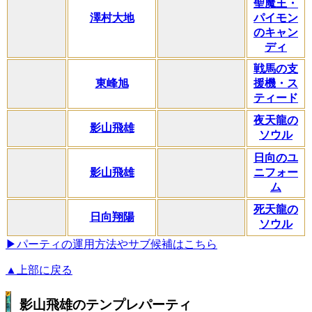
聖魔王・
澤村大地
パイモン
のキャン
ディ
戦馬の支
東峰旭
援機・ス
ティード
夜天龍の
影山飛雄
ソウル
日向のユ
影山飛雄
ニフォー
ム
死天龍の
日向翔陽
ソウル
▶パーティの運用方法やサブ候補はこちら
▲上部に戻る
影山飛雄のテンプレパーティ