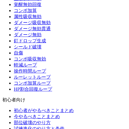
覚醒無効回復
コンボ加算
属性吸収無効
ダメージ吸収無効
ダメージ無効貫通
ダメージ無効
釘ドロップ生成
シールド破壊
自傷
コンボ吸収無効
軽減ループ
操作時間ループ
ルーレットループ
コンボ加算ループ
HP割合回復ループ
初心者向け
初心者がやるべきことまとめ
今やるべきことまとめ
部位破壊のやり方
試練進化のやり方と条件