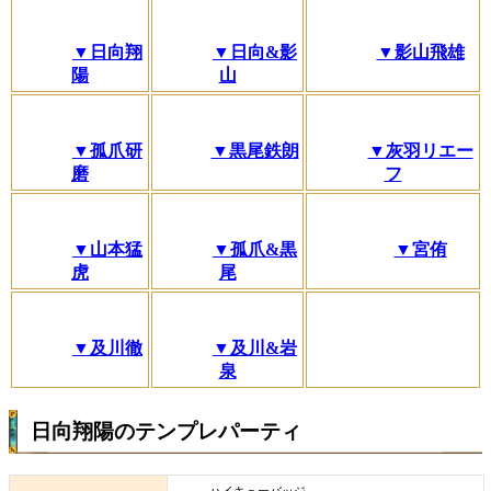
▼日向翔
▼日向&影
▼影山飛雄
陽
山
▼孤爪研
▼黒尾鉄朗
▼灰羽リエー
磨
フ
▼山本猛
▼孤爪&黒
▼宮侑
虎
尾
▼及川徹
▼及川&岩
泉
日向翔陽のテンプレパーティ
ハイキューバッジ