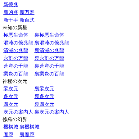
新億兆
新凶兆
新万寿
新千手
新百式
未知の新星
極悪生命体
裏極悪生命体
混沌の億兆龍
裏混沌の億兆龍
潰滅の兆龍
裏潰滅の兆龍
永刻の万龍
裏永刻の万龍
蒼穹の千龍
裏蒼穹の千龍
業炎の百龍
裏業炎の百龍
神秘の次元
零次元
裏零次元
多次元
裏多次元
四次元
裏四次元
次元の案内人
裏次元の案内人
修羅の幻界
機構城
裏機構城
魔廊
裏魔廊