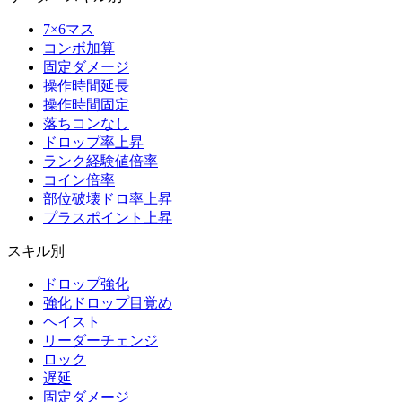
7×6マス
コンボ加算
固定ダメージ
操作時間延長
操作時間固定
落ちコンなし
ドロップ率上昇
ランク経験値倍率
コイン倍率
部位破壊ドロ率上昇
プラスポイント上昇
スキル別
ドロップ強化
強化ドロップ目覚め
ヘイスト
リーダーチェンジ
ロック
遅延
固定ダメージ