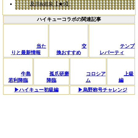
及川&岩泉【★9】
ハイキューコラボの関連記事
当た
交
テンプ
りと最新情報
換おすすめ
レパーティ
牛島
孤爪研磨
コロシア
上級
若利降臨
降臨
ム
編
▶ハイキュー初級編
▶烏野称号チャレンジ