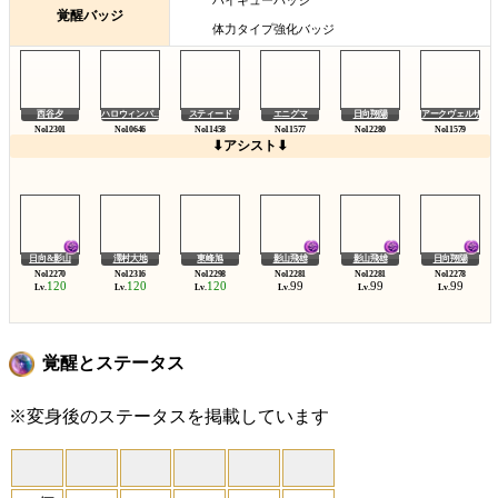
覚醒バッジ
体力タイプ強化バッジ
西谷夕
ハロウィンパ...
スティード
エニグマ
日向翔陽
アークヴェルザ
⬇アシスト⬇
日向&影山
澤村大地
東峰旭
影山飛雄
影山飛雄
日向翔陽
120
120
120
99
99
99
Lv.
Lv.
Lv.
Lv.
Lv.
Lv.
覚醒とステータス
※変身後のステータスを掲載しています