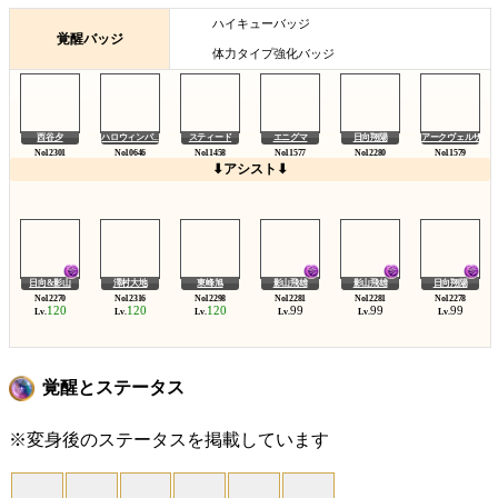
ハイキューバッジ
覚醒バッジ
体力タイプ強化バッジ
西谷夕
ハロウィンパ...
スティード
エニグマ
日向翔陽
アークヴェルザ
⬇アシスト⬇
日向&影山
澤村大地
東峰旭
影山飛雄
影山飛雄
日向翔陽
120
120
120
99
99
99
Lv.
Lv.
Lv.
Lv.
Lv.
Lv.
覚醒とステータス
※変身後のステータスを掲載しています