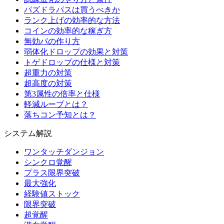
パズドラパスは買うべきか
ランク上げの効率的な方法
コインの効率的な稼ぎ方
無効パの作り方
弱体化ドロップの効果と対策
トゲドロップの仕様と対策
超重力の対策
超高度の対策
第3属性の倍率と仕様
軽減ループとは？
落ちコン予知とは？
システム解説
ワンタッチダンジョン
シンクロ覚醒
プラス限界突破
最大強化
経験値ストック
限界突破
超覚醒