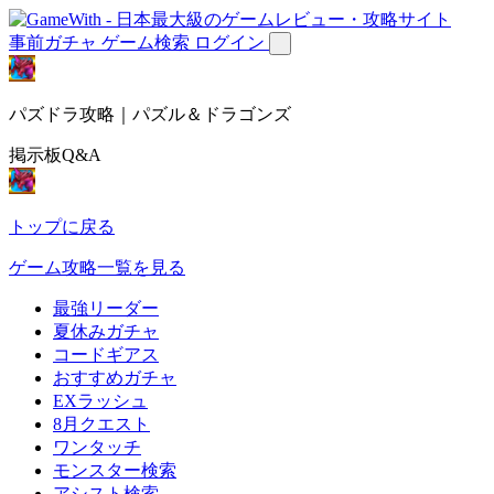
事前ガチャ
ゲーム検索
ログイン
パズドラ攻略｜パズル＆ドラゴンズ
掲示板Q&A
トップに戻る
ゲーム攻略一覧を見る
最強リーダー
夏休みガチャ
コードギアス
おすすめガチャ
EXラッシュ
8月クエスト
ワンタッチ
モンスター検索
アシスト検索