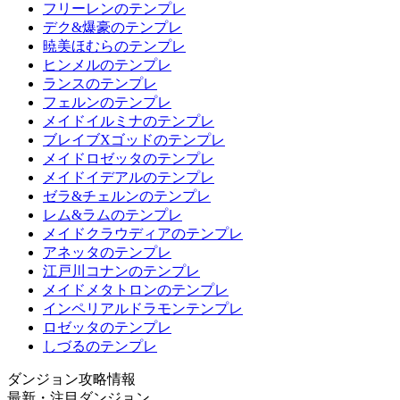
フリーレンのテンプレ
デク&爆豪のテンプレ
暁美ほむらのテンプレ
ヒンメルのテンプレ
ランスのテンプレ
フェルンのテンプレ
メイドイルミナのテンプレ
ブレイブXゴッドのテンプレ
メイドロゼッタのテンプレ
メイドイデアルのテンプレ
ゼラ&チェルンのテンプレ
レム&ラムのテンプレ
メイドクラウディアのテンプレ
アネッタのテンプレ
江戸川コナンのテンプレ
メイドメタトロンのテンプレ
インペリアルドラモンテンプレ
ロゼッタのテンプレ
しづるのテンプレ
ダンジョン攻略情報
最新・注目ダンジョン