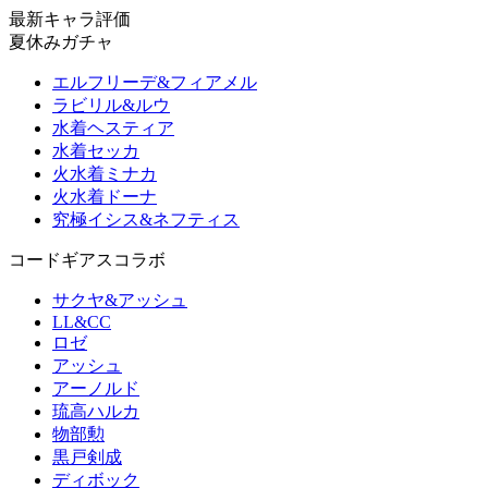
最新キャラ評価
夏休みガチャ
エルフリーデ&フィアメル
ラビリル&ルウ
水着ヘスティア
水着セッカ
火水着ミナカ
火水着ドーナ
究極イシス&ネフティス
コードギアスコラボ
サクヤ&アッシュ
LL&CC
ロゼ
アッシュ
アーノルド
琉高ハルカ
物部勲
黒戸剣成
ディボック