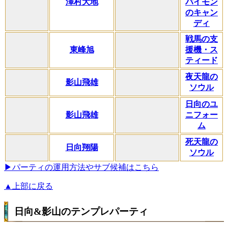
澤村大地
パイモン
のキャン
ディ
戦馬の支
東峰旭
援機・ス
ティード
夜天龍の
影山飛雄
ソウル
日向のユ
影山飛雄
ニフォー
ム
死天龍の
日向翔陽
ソウル
▶パーティの運用方法やサブ候補はこちら
▲上部に戻る
日向&影山のテンプレパーティ