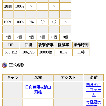
28個
100%
×
×
100%
100%
0%
◯
◯
×
2個
2個
2個
4個
6個
8個
HP
回復
攻撃倍率
軽減率
操作時間
685,152
106,720
20000倍
81%
11秒
正式名称
キャラ
名前
アシスト
名前
西谷のユ
日向翔陽&影山
ニフォー
飛雄
ム
奇怪冠の