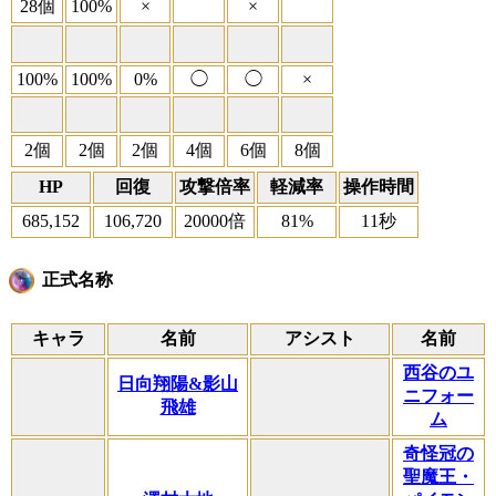
28個
100%
×
×
100%
100%
0%
◯
◯
×
2個
2個
2個
4個
6個
8個
HP
回復
攻撃倍率
軽減率
操作時間
685,152
106,720
20000倍
81%
11秒
正式名称
キャラ
名前
アシスト
名前
西谷のユ
日向翔陽&影山
ニフォー
飛雄
ム
奇怪冠の
聖魔王・