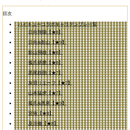
目次
ハイキューコラボキャラテンプレ一覧
日向翔陽【★8】
日向&影山【★9】
影山飛雄【★8】
孤爪研磨【★8】
黒尾鉄朗【★7】
灰羽リエーフ【★7】
山本猛虎【★7】
孤爪&黒尾【★9】
宮侑【★8】
及川徹【★8】