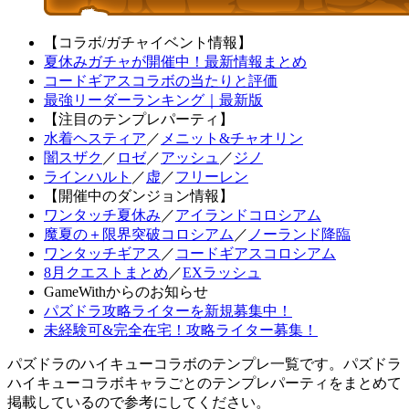
【コラボ/ガチャイベント情報】
夏休みガチャが開催中！最新情報まとめ
コードギアスコラボの当たりと評価
最強リーダーランキング｜最新版
【注目のテンプレパーティ】
水着ヘスティア
／
メニット&チャオリン
闇スザク
／
ロゼ
／
アッシュ
／
ジノ
ラインハルト
／
虚
／
フリーレン
【開催中のダンジョン情報】
ワンタッチ夏休み
／
アイランドコロシアム
魔夏の＋限界突破コロシアム
／
ノーランド降臨
ワンタッチギアス
／
コードギアスコロシアム
8月クエストまとめ
／
EXラッシュ
GameWithからのお知らせ
パズドラ攻略ライターを新規募集中！
未経験可&完全在宅！攻略ライター募集！
パズドラのハイキューコラボのテンプレ一覧です。パズドラ
ハイキューコラボキャラごとのテンプレパーティをまとめて
掲載しているので参考にしてください。