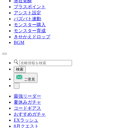
潜在覚醒
プラスポイント
アシスト設定
パズバト連動
モンスター購入
モンスター育成
きせかえドロップ
BGM
検索
ご意見
最強リーダー
夏休みガチャ
コードギアス
おすすめガチャ
EXラッシュ
8月クエスト