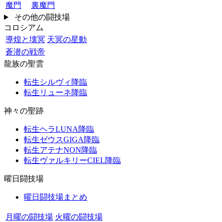
魔門
裏魔門
その他の闘技場
コロシアム
導煌と壊冥
天冥の星動
蒼潜の戦帝
龍族の聖雲
転生シルヴィ降臨
転生リューネ降臨
神々の聖跡
転生ヘラLUNA降臨
転生ゼウスGIGA降臨
転生アテナNON降臨
転生ヴァルキリーCIEL降臨
曜日闘技場
曜日闘技場まとめ
月曜の闘技場
火曜の闘技場