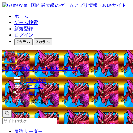
ホーム
ゲーム検索
新規登録
ログイン
2カラム
3カラム
パズドラ攻略｜パズル＆ドラゴンズ
他の攻略
コミュ
速報
掲示板
最強リーダー