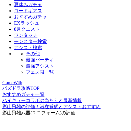
夏休みガチャ
コードギアス
おすすめガチャ
EXラッシュ
8月クエスト
ワンタッチ
モンスター検索
アシスト検索
その他
最強パーティ
最強アシスト
フェス限一覧
GameWith
パズドラ攻略TOP
おすすめガチャ一覧
ハイキューコラボの当たりと最新情報
影山飛雄の評価！潜在覚醒とアシストおすすめ
影山飛雄武器(ユニフォーム)の評価