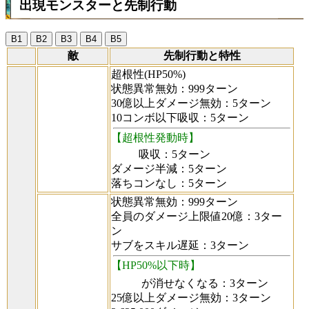
出現モンスターと先制行動
B1
B2
B3
B4
B5
敵
先制行動と特性
超根性(HP50%)
状態異常無効：999ターン
30億以上ダメージ無効：5ターン
10コンボ以下吸収：5ターン
【超根性発動時】
吸収：5ターン
ダメージ半減：5ターン
落ちコンなし：5ターン
状態異常無効：999ターン
全員のダメージ上限値20億：3ター
ン
サブをスキル遅延：3ターン
【HP50%以下時】
が消せなくなる：3ターン
25億以上ダメージ無効：3ターン