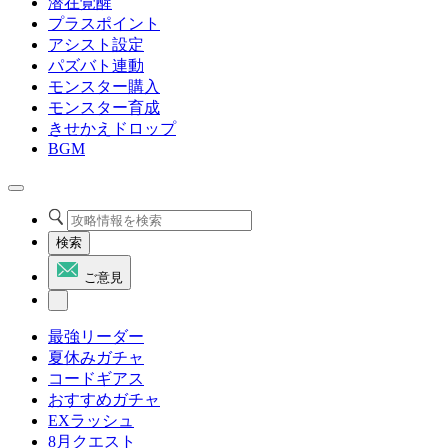
潜在覚醒
プラスポイント
アシスト設定
パズバト連動
モンスター購入
モンスター育成
きせかえドロップ
BGM
検索
ご意見
最強リーダー
夏休みガチャ
コードギアス
おすすめガチャ
EXラッシュ
8月クエスト