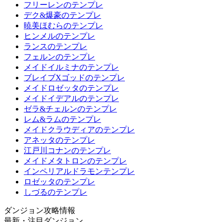
フリーレンのテンプレ
デク&爆豪のテンプレ
暁美ほむらのテンプレ
ヒンメルのテンプレ
ランスのテンプレ
フェルンのテンプレ
メイドイルミナのテンプレ
ブレイブXゴッドのテンプレ
メイドロゼッタのテンプレ
メイドイデアルのテンプレ
ゼラ&チェルンのテンプレ
レム&ラムのテンプレ
メイドクラウディアのテンプレ
アネッタのテンプレ
江戸川コナンのテンプレ
メイドメタトロンのテンプレ
インペリアルドラモンテンプレ
ロゼッタのテンプレ
しづるのテンプレ
ダンジョン攻略情報
最新・注目ダンジョン