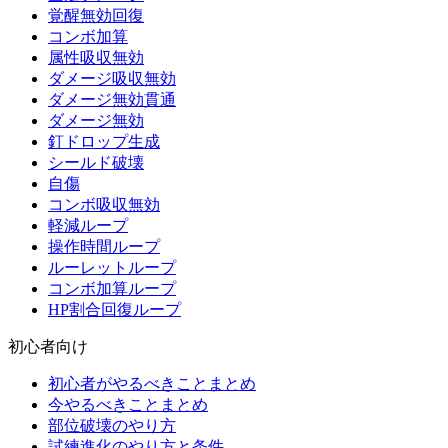
覚醒無効回復
コンボ加算
属性吸収無効
ダメージ吸収無効
ダメージ無効貫通
ダメージ無効
釘ドロップ生成
シールド破壊
自傷
コンボ吸収無効
軽減ループ
操作時間ループ
ルーレットループ
コンボ加算ループ
HP割合回復ループ
初心者向け
初心者がやるべきことまとめ
今やるべきことまとめ
部位破壊のやり方
試練進化のやり方と条件