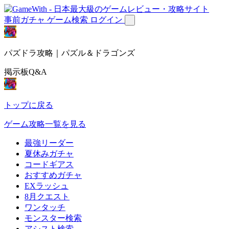
事前ガチャ
ゲーム検索
ログイン
パズドラ攻略｜パズル＆ドラゴンズ
掲示板Q&A
トップに戻る
ゲーム攻略一覧を見る
最強リーダー
夏休みガチャ
コードギアス
おすすめガチャ
EXラッシュ
8月クエスト
ワンタッチ
モンスター検索
アシスト検索