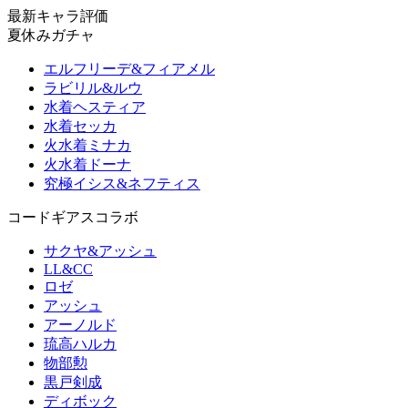
最新キャラ評価
夏休みガチャ
エルフリーデ&フィアメル
ラビリル&ルウ
水着ヘスティア
水着セッカ
火水着ミナカ
火水着ドーナ
究極イシス&ネフティス
コードギアスコラボ
サクヤ&アッシュ
LL&CC
ロゼ
アッシュ
アーノルド
琉高ハルカ
物部勲
黒戸剣成
ディボック