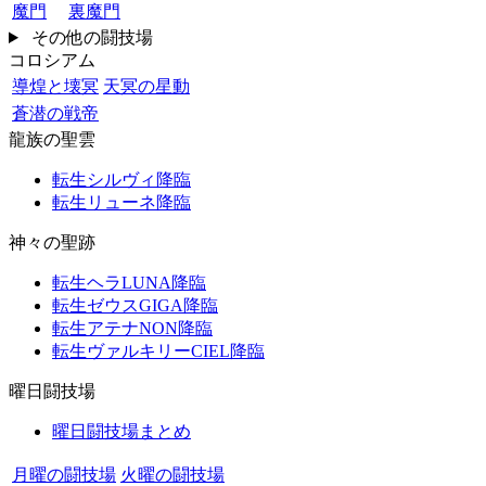
魔門
裏魔門
その他の闘技場
コロシアム
導煌と壊冥
天冥の星動
蒼潜の戦帝
龍族の聖雲
転生シルヴィ降臨
転生リューネ降臨
神々の聖跡
転生ヘラLUNA降臨
転生ゼウスGIGA降臨
転生アテナNON降臨
転生ヴァルキリーCIEL降臨
曜日闘技場
曜日闘技場まとめ
月曜の闘技場
火曜の闘技場