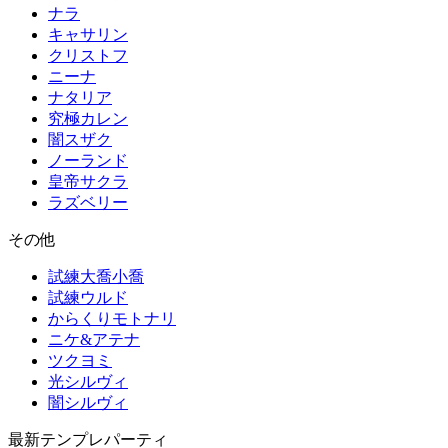
ナラ
キャサリン
クリストフ
ニーナ
ナタリア
究極カレン
闇スザク
ノーランド
皇帝サクラ
ラズベリー
その他
試練大喬小喬
試練ウルド
からくりモトナリ
ニケ&アテナ
ツクヨミ
光シルヴィ
闇シルヴィ
最新テンプレパーティ