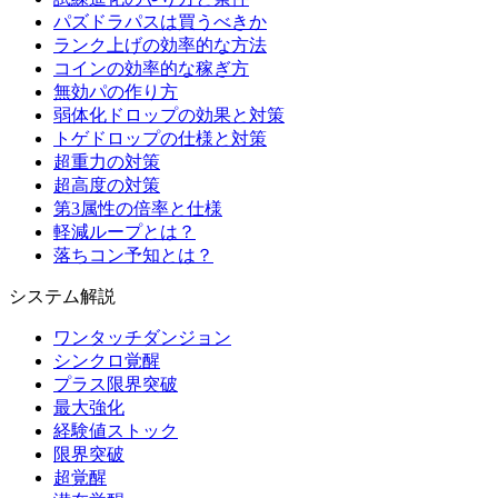
パズドラパスは買うべきか
ランク上げの効率的な方法
コインの効率的な稼ぎ方
無効パの作り方
弱体化ドロップの効果と対策
トゲドロップの仕様と対策
超重力の対策
超高度の対策
第3属性の倍率と仕様
軽減ループとは？
落ちコン予知とは？
システム解説
ワンタッチダンジョン
シンクロ覚醒
プラス限界突破
最大強化
経験値ストック
限界突破
超覚醒