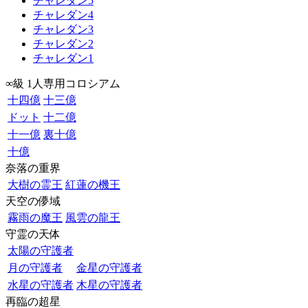
チャレダン5
チャレダン4
チャレダン3
チャレダン2
チャレダン1
∞級 1人専用コロシアム
十四億
十三億
ドット
十二億
十一億
裏十億
十億
奈落の重界
大樹の霊王
紅蓮の機王
天空の儚域
霧雨の魔王
風雲の龍王
守霊の天体
太陽の守護者
月の守護者
金星の守護者
水星の守護者
木星の守護者
再臨の超星