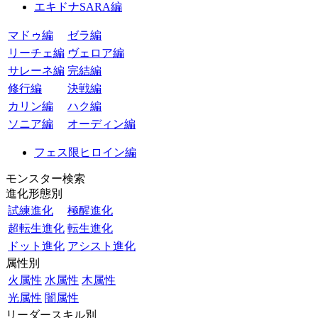
エキドナSARA編
マドゥ編
ゼラ編
リーチェ編
ヴェロア編
サレーネ編
完結編
修行編
決戦編
カリン編
ハク編
ソニア編
オーディン編
フェス限ヒロイン編
モンスター検索
進化形態別
試練進化
極醒進化
超転生進化
転生進化
ドット進化
アシスト進化
属性別
火属性
水属性
木属性
光属性
闇属性
リーダースキル別