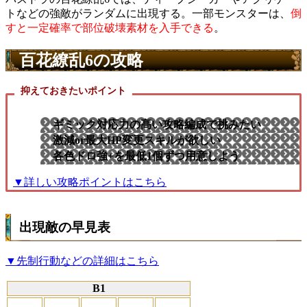
トなどの強敵がランダムに出現する。一部モンスターは、
倒
すと一定確率で部位破壊素材を入手できる
。
百花繚乱6の攻略
抑えておきたいポイント
ギミック対応力の高い攻略編成で挑みたい
激減or最大HP変更スキルが欲しい
各色ドロ強+を最低1個ずつ用意しよう
▼詳しい攻略ポイントはこちら
出現敵の早見表
▼先制行動などの詳細はこちら
B1