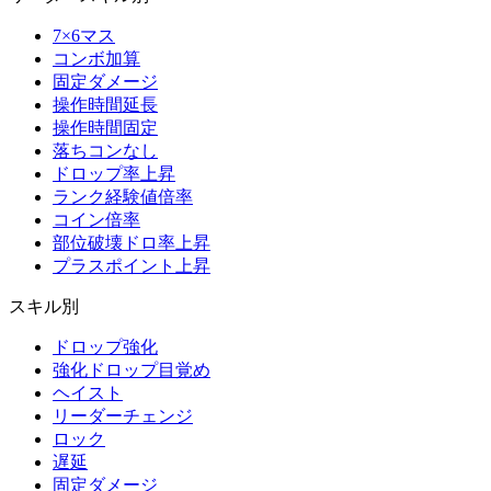
7×6マス
コンボ加算
固定ダメージ
操作時間延長
操作時間固定
落ちコンなし
ドロップ率上昇
ランク経験値倍率
コイン倍率
部位破壊ドロ率上昇
プラスポイント上昇
スキル別
ドロップ強化
強化ドロップ目覚め
ヘイスト
リーダーチェンジ
ロック
遅延
固定ダメージ