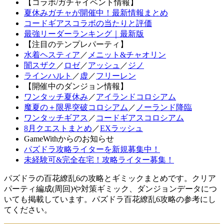
【コラボ/ガチャイベント情報】
夏休みガチャが開催中！最新情報まとめ
コードギアスコラボの当たりと評価
最強リーダーランキング｜最新版
【注目のテンプレパーティ】
水着ヘスティア
／
メニット&チャオリン
闇スザク
／
ロゼ
／
アッシュ
／
ジノ
ラインハルト
／
虚
／
フリーレン
【開催中のダンジョン情報】
ワンタッチ夏休み
／
アイランドコロシアム
魔夏の＋限界突破コロシアム
／
ノーランド降臨
ワンタッチギアス
／
コードギアスコロシアム
8月クエストまとめ
／
EXラッシュ
GameWithからのお知らせ
パズドラ攻略ライターを新規募集中！
未経験可&完全在宅！攻略ライター募集！
パズドラの百花繚乱6の攻略とギミックまとめです。クリア
パーティ編成(周回)や対策ギミック、ダンジョンデータにつ
いても掲載しています。パズドラ百花繚乱6攻略の参考にし
てください。