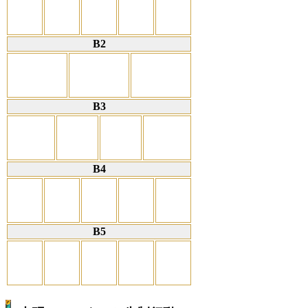
B2
B3
B4
B5