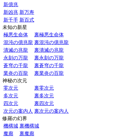
新億兆
新凶兆
新万寿
新千手
新百式
未知の新星
極悪生命体
裏極悪生命体
混沌の億兆龍
裏混沌の億兆龍
潰滅の兆龍
裏潰滅の兆龍
永刻の万龍
裏永刻の万龍
蒼穹の千龍
裏蒼穹の千龍
業炎の百龍
裏業炎の百龍
神秘の次元
零次元
裏零次元
多次元
裏多次元
四次元
裏四次元
次元の案内人
裏次元の案内人
修羅の幻界
機構城
裏機構城
魔廊
裏魔廊