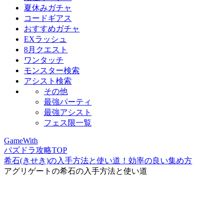
夏休みガチャ
コードギアス
おすすめガチャ
EXラッシュ
8月クエスト
ワンタッチ
モンスター検索
アシスト検索
その他
最強パーティ
最強アシスト
フェス限一覧
GameWith
パズドラ攻略TOP
希石(きせき)の入手方法と使い道！効率の良い集め方
アグリゲートの希石の入手方法と使い道