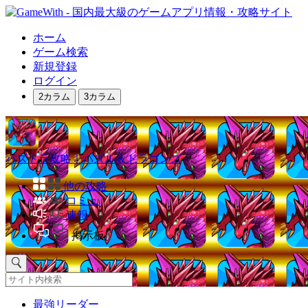
ホーム
ゲーム検索
新規登録
ログイン
2カラム
3カラム
パズドラ攻略｜パズル＆ドラゴンズ
他の攻略
コミュ
速報
掲示板
最強リーダー