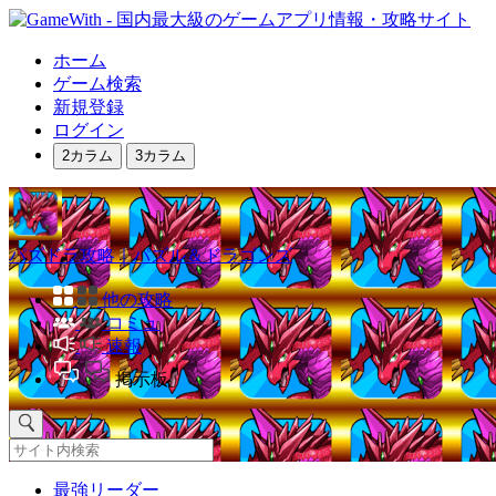
ホーム
ゲーム検索
新規登録
ログイン
2カラム
3カラム
パズドラ攻略｜パズル＆ドラゴンズ
他の攻略
コミュ
速報
掲示板
最強リーダー