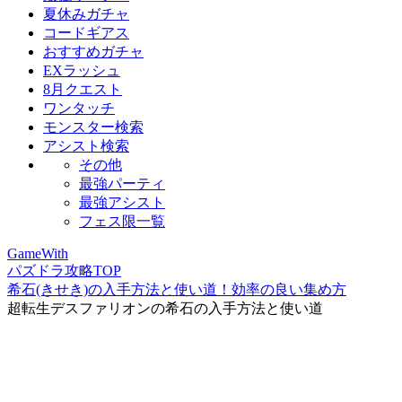
夏休みガチャ
コードギアス
おすすめガチャ
EXラッシュ
8月クエスト
ワンタッチ
モンスター検索
アシスト検索
その他
最強パーティ
最強アシスト
フェス限一覧
GameWith
パズドラ攻略TOP
希石(きせき)の入手方法と使い道！効率の良い集め方
超転生デスファリオンの希石の入手方法と使い道