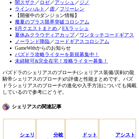
闇スザク
／
ロゼ
／
アッシュ
／
ジノ
ラインハルト
／
虚
／
フリーレン
【開催中のダンジョン情報】
魔夏のプラス限界突破コロシアム
8月クエストまとめ
／
EXラッシュ
夏休みクラウディアカップ
／
ワンタッチコードギアス
ノーランド降臨
／
コードギアスコロシアム
GameWithからのお知らせ
パズドラ攻略ライターを新規募集中！
未経験可&完全在宅！攻略ライター募集！
パズドラのシェリアスのブローチ(シェリアス装備/溟剣の龍
騎帝シェリアスのブローチ)の評価と性能まとめです。パズ
ドラシェリアスのブローチの進化や入手方法についても掲載
しているので参考にどうぞ。
シェリアスの関連記事
シェリ
分岐
ドット
アシスト