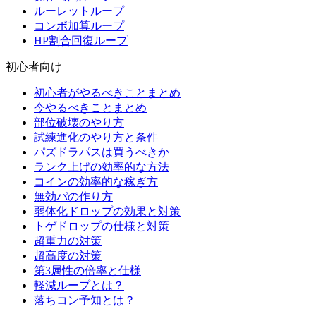
ルーレットループ
コンボ加算ループ
HP割合回復ループ
初心者向け
初心者がやるべきことまとめ
今やるべきことまとめ
部位破壊のやり方
試練進化のやり方と条件
パズドラパスは買うべきか
ランク上げの効率的な方法
コインの効率的な稼ぎ方
無効パの作り方
弱体化ドロップの効果と対策
トゲドロップの仕様と対策
超重力の対策
超高度の対策
第3属性の倍率と仕様
軽減ループとは？
落ちコン予知とは？