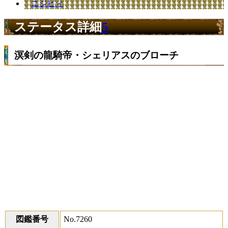
ニジピィ
ステータス詳細
5
溟剣の龍騎帝・シェリアスのブローチ
図鑑番号
No.7260