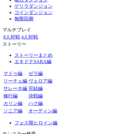
ゲリラダンジョン
コインダンジョン
無限回廊
マルチプレイ
8人対戦
4人対戦
ストーリー
ストーリーまとめ
エキドナSARA編
マドゥ編
ゼラ編
リーチェ編
ヴェロア編
サレーネ編
完結編
修行編
決戦編
カリン編
ハク編
ソニア編
オーディン編
フェス限ヒロイン編
モンスター検索