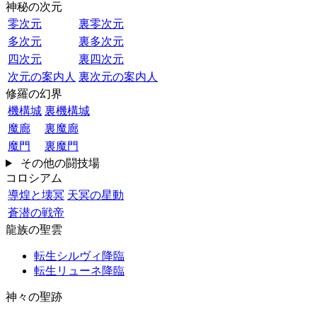
神秘の次元
零次元
裏零次元
多次元
裏多次元
四次元
裏四次元
次元の案内人
裏次元の案内人
修羅の幻界
機構城
裏機構城
魔廊
裏魔廊
魔門
裏魔門
その他の闘技場
コロシアム
導煌と壊冥
天冥の星動
蒼潜の戦帝
龍族の聖雲
転生シルヴィ降臨
転生リューネ降臨
神々の聖跡