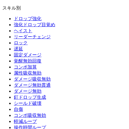
スキル別
ドロップ強化
強化ドロップ目覚め
ヘイスト
リーダーチェンジ
ロック
遅延
固定ダメージ
覚醒無効回復
コンボ加算
属性吸収無効
ダメージ吸収無効
ダメージ無効貫通
ダメージ無効
釘ドロップ生成
シールド破壊
自傷
コンボ吸収無効
軽減ループ
操作時間ループ