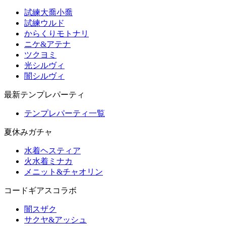
試練大喬小喬
試練ウルド
からくりモトナリ
ニケ&アテナ
ツクヨミ
光シルヴィ
闇シルヴィ
最新テンプレパーティ
テンプレパーティ一覧
夏休みガチャ
水着ヘスティア
火水着ミナカ
メニット&チャオリン
コードギアスコラボ
闇スザク
サクヤ&アッシュ