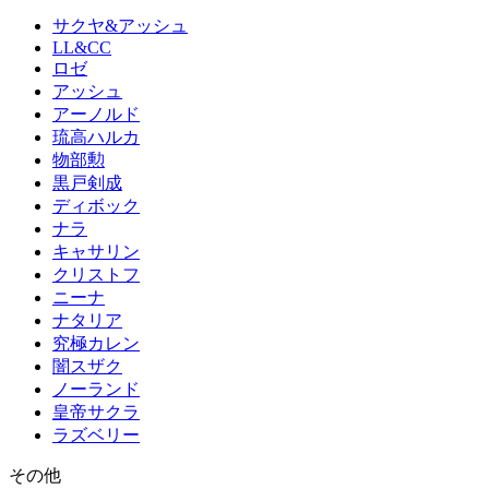
サクヤ&アッシュ
LL&CC
ロゼ
アッシュ
アーノルド
琉高ハルカ
物部勲
黒戸剣成
ディボック
ナラ
キャサリン
クリストフ
ニーナ
ナタリア
究極カレン
闇スザク
ノーランド
皇帝サクラ
ラズベリー
その他