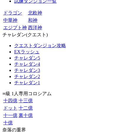
試練ダンジョン一覧
ドラゴン
北欧神
中華神
和神
エジプト神
西洋神
チャレダン(クエスト)
クエストダンジョン攻略
EXラッシュ
チャレダン5
チャレダン4
チャレダン3
チャレダン2
チャレダン1
∞級 1人専用コロシアム
十四億
十三億
ドット
十二億
十一億
裏十億
十億
奈落の重界