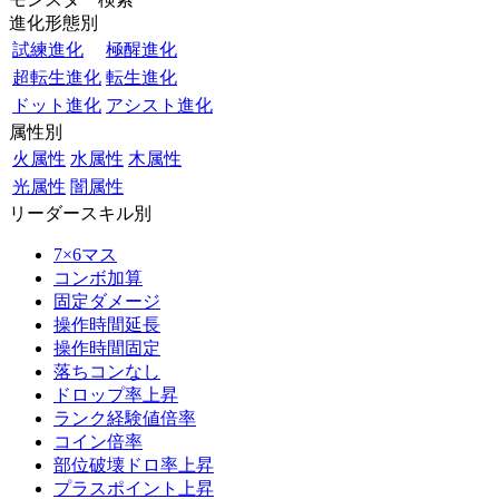
進化形態別
試練進化
極醒進化
超転生進化
転生進化
ドット進化
アシスト進化
属性別
火属性
水属性
木属性
光属性
闇属性
リーダースキル別
7×6マス
コンボ加算
固定ダメージ
操作時間延長
操作時間固定
落ちコンなし
ドロップ率上昇
ランク経験値倍率
コイン倍率
部位破壊ドロ率上昇
プラスポイント上昇