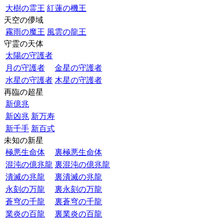
大樹の霊王
紅蓮の機王
天空の儚域
霧雨の魔王
風雲の龍王
守霊の天体
太陽の守護者
月の守護者
金星の守護者
水星の守護者
木星の守護者
再臨の超星
新億兆
新凶兆
新万寿
新千手
新百式
未知の新星
極悪生命体
裏極悪生命体
混沌の億兆龍
裏混沌の億兆龍
潰滅の兆龍
裏潰滅の兆龍
永刻の万龍
裏永刻の万龍
蒼穹の千龍
裏蒼穹の千龍
業炎の百龍
裏業炎の百龍