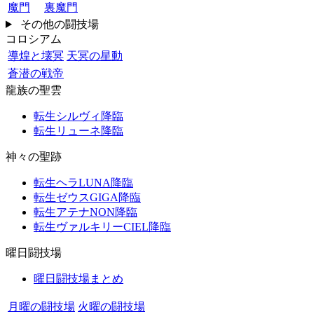
魔門
裏魔門
その他の闘技場
コロシアム
導煌と壊冥
天冥の星動
蒼潜の戦帝
龍族の聖雲
転生シルヴィ降臨
転生リューネ降臨
神々の聖跡
転生ヘラLUNA降臨
転生ゼウスGIGA降臨
転生アテナNON降臨
転生ヴァルキリーCIEL降臨
曜日闘技場
曜日闘技場まとめ
月曜の闘技場
火曜の闘技場