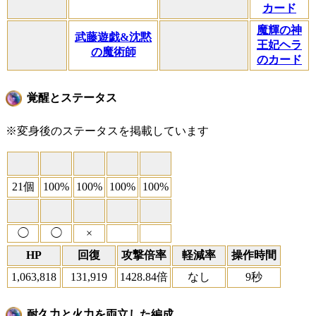
カード
魔輝の神
武藤遊戯&沈黙
王妃ヘラ
の魔術師
のカード
覚醒とステータス
※変身後のステータスを掲載しています
21個
100%
100%
100%
100%
◯
◯
×
HP
回復
攻撃倍率
軽減率
操作時間
1,063,818
131,919
1428.84倍
なし
9秒
耐久力と火力を両立した編成