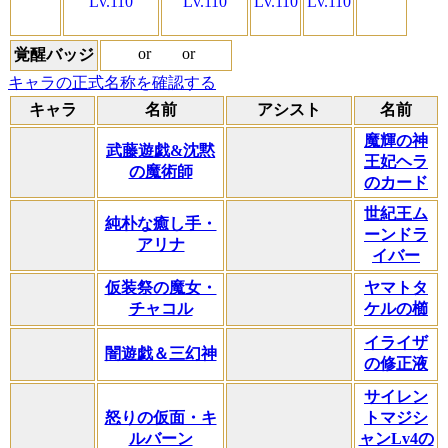
Lv.110
Lv.110
Lv.110
Lv.110
or
or
覚醒バッジ
キャラの正式名称を確認する
キャラ
名前
アシスト
名前
魔輝の神
武藤遊戯&沈黙
王妃ヘラ
の魔術師
のカード
世紀王ム
純朴な癒し手・
ーンドラ
アリナ
イバー
仮装祭の魔女・
ヤマトタ
チャコル
ケルの櫛
イライザ
闇遊戯＆三幻神
の修正液
サイレン
怒りの仮面・キ
トマジシ
ルバーン
ャンLv4の