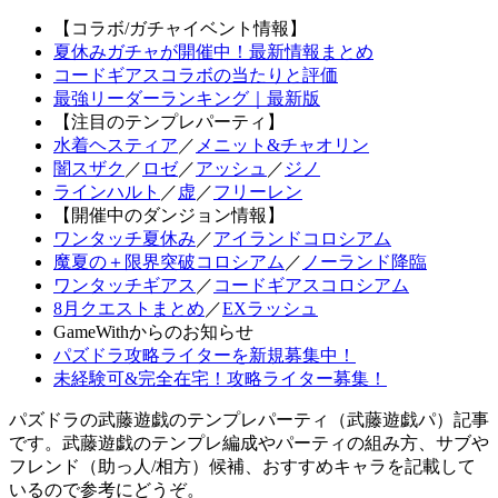
【コラボ/ガチャイベント情報】
夏休みガチャが開催中！最新情報まとめ
コードギアスコラボの当たりと評価
最強リーダーランキング｜最新版
【注目のテンプレパーティ】
水着ヘスティア
／
メニット&チャオリン
闇スザク
／
ロゼ
／
アッシュ
／
ジノ
ラインハルト
／
虚
／
フリーレン
【開催中のダンジョン情報】
ワンタッチ夏休み
／
アイランドコロシアム
魔夏の＋限界突破コロシアム
／
ノーランド降臨
ワンタッチギアス
／
コードギアスコロシアム
8月クエストまとめ
／
EXラッシュ
GameWithからのお知らせ
パズドラ攻略ライターを新規募集中！
未経験可&完全在宅！攻略ライター募集！
パズドラの武藤遊戯のテンプレパーティ（武藤遊戯パ）記事
です。武藤遊戯のテンプレ編成やパーティの組み方、サブや
フレンド（助っ人/相方）候補、おすすめキャラを記載して
いるので参考にどうぞ。