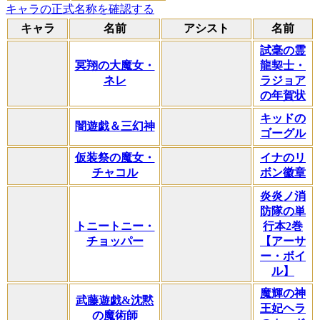
キャラの正式名称を確認する
キャラ
名前
アシスト
名前
試毫の霊
冥翔の大魔女・
龍契士・
ネレ
ラジョア
の年賀状
キッドの
闇遊戯＆三幻神
ゴーグル
仮装祭の魔女・
イナのリ
チャコル
ボン徽章
炎炎ノ消
防隊の単
トニートニー・
行本2巻
チョッパー
【アーサ
ー・ボイ
ル】
魔輝の神
武藤遊戯&沈黙
王妃ヘラ
の魔術師