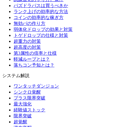
パズドラパスは買うべきか
ランク上げの効率的な方法
コインの効率的な稼ぎ方
無効パの作り方
弱体化ドロップの効果と対策
トゲドロップの仕様と対策
超重力の対策
超高度の対策
第3属性の倍率と仕様
軽減ループとは？
落ちコン予知とは？
システム解説
ワンタッチダンジョン
シンクロ覚醒
プラス限界突破
最大強化
経験値ストック
限界突破
超覚醒