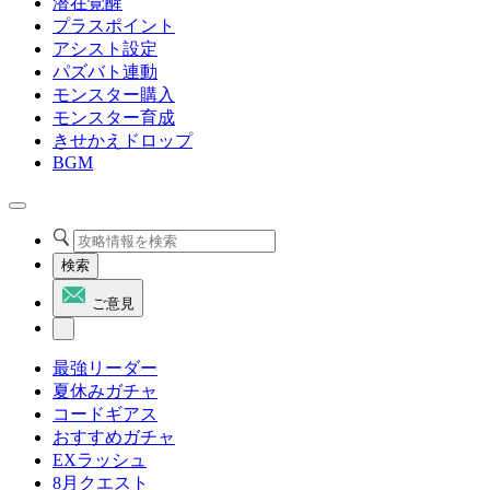
潜在覚醒
プラスポイント
アシスト設定
パズバト連動
モンスター購入
モンスター育成
きせかえドロップ
BGM
検索
ご意見
最強リーダー
夏休みガチャ
コードギアス
おすすめガチャ
EXラッシュ
8月クエスト