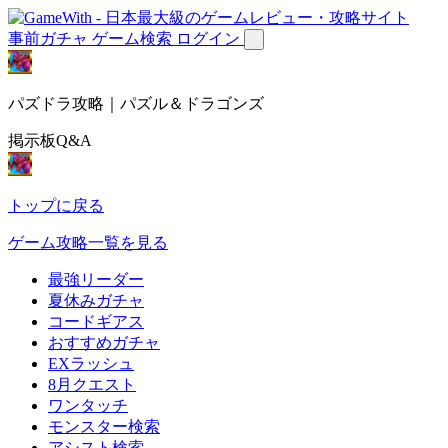
事前ガチャ
ゲーム検索
ログイン
パズドラ攻略｜パズル＆ドラゴンズ
掲示板Q&A
トップに戻る
ゲーム攻略一覧を見る
最強リーダー
夏休みガチャ
コードギアス
おすすめガチャ
EXラッシュ
8月クエスト
ワンタッチ
モンスター検索
アシスト検索