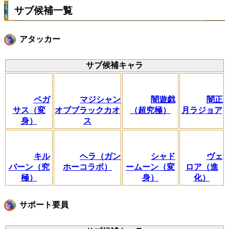
サブ候補一覧
アタッカー
サブ候補キャラ
ペガ
マジシャン
闇遊戯
闇正
サス（変
オブブラックカオ
（超究極）
月ラジョア
身）
ス
キル
ヘラ（ガン
シャド
ヴェ
バーン（究
ホーコラボ）
ームーン（変
ロア（進
極）
身）
化）
サポート要員