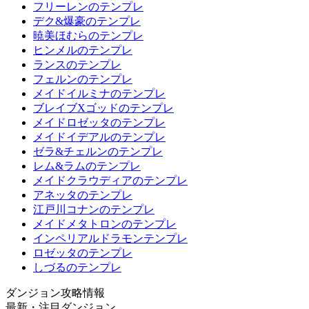
フリーレンのテンプレ
デク&爆豪のテンプレ
暁美ほむらのテンプレ
ヒンメルのテンプレ
ランスのテンプレ
フェルンのテンプレ
メイドイルミナのテンプレ
ブレイブXゴッドのテンプレ
メイドロゼッタのテンプレ
メイドイデアルのテンプレ
ゼラ&チェルンのテンプレ
レム&ラムのテンプレ
メイドクラウディアのテンプレ
アネッタのテンプレ
江戸川コナンのテンプレ
メイドメタトロンのテンプレ
インペリアルドラモンテンプレ
ロゼッタのテンプレ
しづるのテンプレ
ダンジョン攻略情報
最新・注目ダンジョン