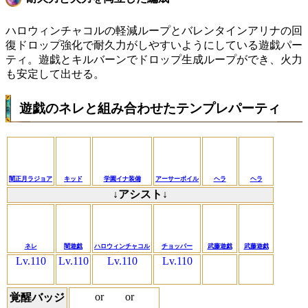
ハロウィンチャコルの軽減ループとバレンタインアリナの回
復ドロップ強化で耐久力がしやすいようにしている遊戯パー
ティ。遊戯とキルバーンでドロップ生成ループができ、火力
も安定して出せる。
遊戯のネレと組み合わせたテンプレパーティ
闇正月ラジョア
キッド
学園イナ装備
アーサーボイル
ヘラ
ヘラ
↓アシスト↓
ネレ
闇遊戯
ハロウィンチャコル
チョッパー
武藤遊戯
武藤遊戯
Lv.110
Lv.110
Lv.110
Lv.110
or
or
覚醒バッジ