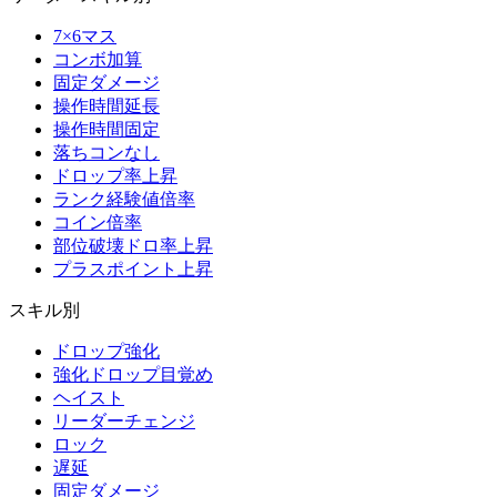
7×6マス
コンボ加算
固定ダメージ
操作時間延長
操作時間固定
落ちコンなし
ドロップ率上昇
ランク経験値倍率
コイン倍率
部位破壊ドロ率上昇
プラスポイント上昇
スキル別
ドロップ強化
強化ドロップ目覚め
ヘイスト
リーダーチェンジ
ロック
遅延
固定ダメージ