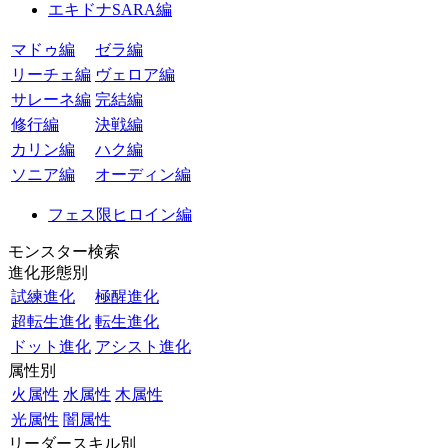
エキドナSARA編
マドゥ編
ゼラ編
リーチェ編
ヴェロア編
サレーネ編
完結編
修行編
決戦編
カリン編
ハク編
ソニア編
オーディン編
フェス限ヒロイン編
モンスター検索
進化形態別
試練進化
極醒進化
超転生進化
転生進化
ドット進化
アシスト進化
属性別
火属性
水属性
木属性
光属性
闇属性
リーダースキル別