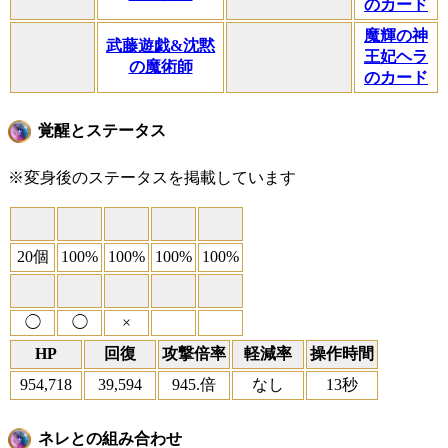
のカード
魔輝の神
武藤遊戯&沈黙
王妃ヘラ
の魔術師
のカード
覚醒とステータス
※変身後のステータスを掲載しています
20個
100%
100%
100%
100%
◯
◯
×
HP
回復
攻撃倍率
軽減率
操作時間
954,718
39,594
945.倍
なし
13秒
ネレとの組み合わせ