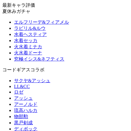
最新キャラ評価
夏休みガチャ
エルフリーデ&フィアメル
ラビリル&ルウ
水着ヘスティア
水着セッカ
火水着ミナカ
火水着ドーナ
究極イシス&ネフティス
コードギアスコラボ
サクヤ&アッシュ
LL&CC
ロゼ
アッシュ
アーノルド
琉高ハルカ
物部勲
黒戸剣成
ディボック