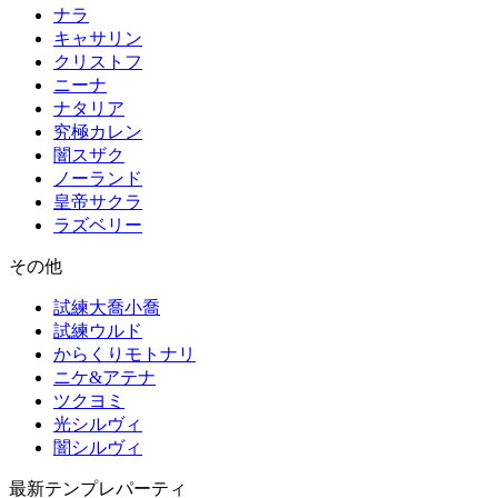
ナラ
キャサリン
クリストフ
ニーナ
ナタリア
究極カレン
闇スザク
ノーランド
皇帝サクラ
ラズベリー
その他
試練大喬小喬
試練ウルド
からくりモトナリ
ニケ&アテナ
ツクヨミ
光シルヴィ
闇シルヴィ
最新テンプレパーティ