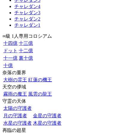
チャレダン5
チャレダン4
チャレダン3
チャレダン2
チャレダン1
∞級 1人専用コロシアム
十四億
十三億
ドット
十二億
十一億
裏十億
十億
奈落の重界
大樹の霊王
紅蓮の機王
天空の儚域
霧雨の魔王
風雲の龍王
守霊の天体
太陽の守護者
月の守護者
金星の守護者
水星の守護者
木星の守護者
再臨の超星