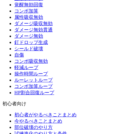
覚醒無効回復
コンボ加算
属性吸収無効
ダメージ吸収無効
ダメージ無効貫通
ダメージ無効
釘ドロップ生成
シールド破壊
自傷
コンボ吸収無効
軽減ループ
操作時間ループ
ルーレットループ
コンボ加算ループ
HP割合回復ループ
初心者向け
初心者がやるべきことまとめ
今やるべきことまとめ
部位破壊のやり方
試練進化のやり方と条件