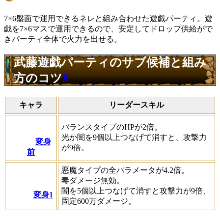
7×6盤面で運用できるネレと組み合わせた遊戯パーティ。遊
戯を7×6マスで運用できるので、安定してドロップ供給がで
きパーティ全体で火力を出せる。
武藤遊戯パーティのサブ候補と組み
方のコツ
9
キャラ
リーダースキル
バランスタイプのHPが2倍。
光か闇を9個以上つなげて消すと、攻撃力
変身
が9倍。
前
悪魔タイプの全パラメータが4.2倍。
毒ダメージ無効。
闇を5個以上つなげて消すと攻撃力が9倍、
変身1
固定600万ダメージ。