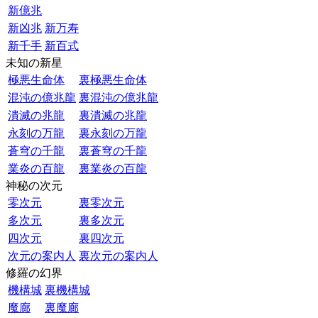
新億兆
新凶兆
新万寿
新千手
新百式
未知の新星
極悪生命体
裏極悪生命体
混沌の億兆龍
裏混沌の億兆龍
潰滅の兆龍
裏潰滅の兆龍
永刻の万龍
裏永刻の万龍
蒼穹の千龍
裏蒼穹の千龍
業炎の百龍
裏業炎の百龍
神秘の次元
零次元
裏零次元
多次元
裏多次元
四次元
裏四次元
次元の案内人
裏次元の案内人
修羅の幻界
機構城
裏機構城
魔廊
裏魔廊