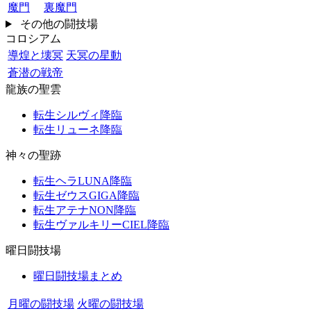
魔門
裏魔門
その他の闘技場
コロシアム
導煌と壊冥
天冥の星動
蒼潜の戦帝
龍族の聖雲
転生シルヴィ降臨
転生リューネ降臨
神々の聖跡
転生ヘラLUNA降臨
転生ゼウスGIGA降臨
転生アテナNON降臨
転生ヴァルキリーCIEL降臨
曜日闘技場
曜日闘技場まとめ
月曜の闘技場
火曜の闘技場