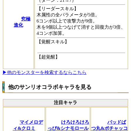
（ターン：21→7）
【リーダースキル】
木属性の全パラメータが5倍。
究極
6コンボ以上で攻撃力が9倍。
進化
木を9個以上つなげて消すと回復力が3倍、
4コンボ加算。
【覚醒スキル】
【超覚醒】
▶他のモンスターを検索するならこちら
他のサンリオコラボキャラを見る
注目キャラ
マイメロデ
けろけろけろ
バッドば
ィ&クロミ
っぴ&シナモロール
つ丸&ポチャッコ