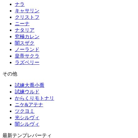
ナラ
キャサリン
クリストフ
ニーナ
ナタリア
究極カレン
闇スザク
ノーランド
皇帝サクラ
ラズベリー
その他
試練大喬小喬
試練ウルド
からくりモトナリ
ニケ&アテナ
ツクヨミ
光シルヴィ
闇シルヴィ
最新テンプレパーティ