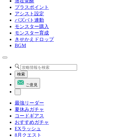
潜在覚醒
プラスポイント
アシスト設定
パズバト連動
モンスター購入
モンスター育成
きせかえドロップ
BGM
検索
ご意見
最強リーダー
夏休みガチャ
コードギアス
おすすめガチャ
EXラッシュ
8月クエスト