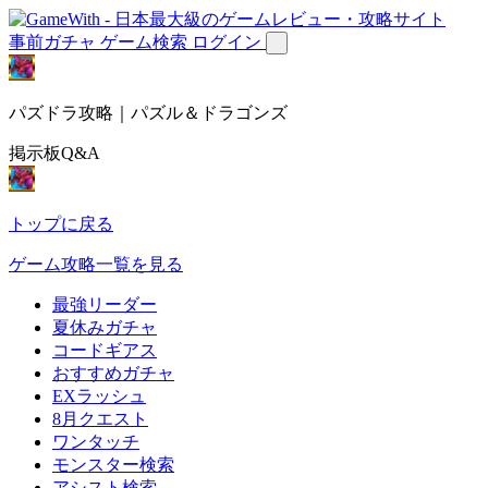
事前ガチャ
ゲーム検索
ログイン
パズドラ攻略｜パズル＆ドラゴンズ
掲示板Q&A
トップに戻る
ゲーム攻略一覧を見る
最強リーダー
夏休みガチャ
コードギアス
おすすめガチャ
EXラッシュ
8月クエスト
ワンタッチ
モンスター検索
アシスト検索