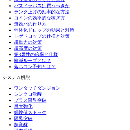
パズドラパスは買うべきか
ランク上げの効率的な方法
コインの効率的な稼ぎ方
無効パの作り方
弱体化ドロップの効果と対策
トゲドロップの仕様と対策
超重力の対策
超高度の対策
第3属性の倍率と仕様
軽減ループとは？
落ちコン予知とは？
システム解説
ワンタッチダンジョン
シンクロ覚醒
プラス限界突破
最大強化
経験値ストック
限界突破
超覚醒