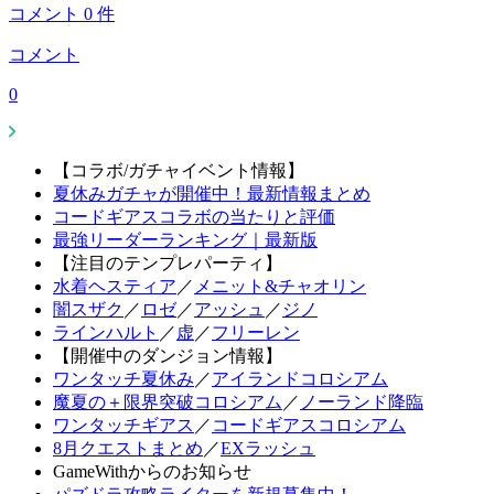
コメント
0
件
コメント
0
【コラボ/ガチャイベント情報】
夏休みガチャが開催中！最新情報まとめ
コードギアスコラボの当たりと評価
最強リーダーランキング｜最新版
【注目のテンプレパーティ】
水着ヘスティア
／
メニット&チャオリン
闇スザク
／
ロゼ
／
アッシュ
／
ジノ
ラインハルト
／
虚
／
フリーレン
【開催中のダンジョン情報】
ワンタッチ夏休み
／
アイランドコロシアム
魔夏の＋限界突破コロシアム
／
ノーランド降臨
ワンタッチギアス
／
コードギアスコロシアム
8月クエストまとめ
／
EXラッシュ
GameWithからのお知らせ