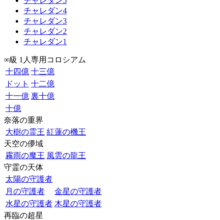
チャレダン5
チャレダン4
チャレダン3
チャレダン2
チャレダン1
∞級 1人専用コロシアム
十四億
十三億
ドット
十二億
十一億
裏十億
十億
奈落の重界
大樹の霊王
紅蓮の機王
天空の儚域
霧雨の魔王
風雲の龍王
守霊の天体
太陽の守護者
月の守護者
金星の守護者
水星の守護者
木星の守護者
再臨の超星