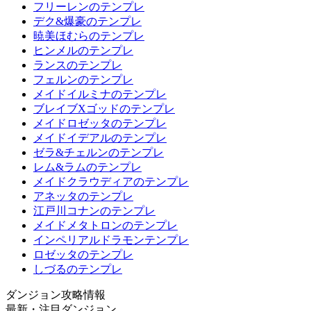
フリーレンのテンプレ
デク&爆豪のテンプレ
暁美ほむらのテンプレ
ヒンメルのテンプレ
ランスのテンプレ
フェルンのテンプレ
メイドイルミナのテンプレ
ブレイブXゴッドのテンプレ
メイドロゼッタのテンプレ
メイドイデアルのテンプレ
ゼラ&チェルンのテンプレ
レム&ラムのテンプレ
メイドクラウディアのテンプレ
アネッタのテンプレ
江戸川コナンのテンプレ
メイドメタトロンのテンプレ
インペリアルドラモンテンプレ
ロゼッタのテンプレ
しづるのテンプレ
ダンジョン攻略情報
最新・注目ダンジョン