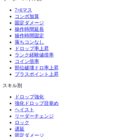
7×6マス
コンボ加算
固定ダメージ
操作時間延長
操作時間固定
落ちコンなし
ドロップ率上昇
ランク経験値倍率
コイン倍率
部位破壊ドロ率上昇
プラスポイント上昇
スキル別
ドロップ強化
強化ドロップ目覚め
ヘイスト
リーダーチェンジ
ロック
遅延
固定ダメージ