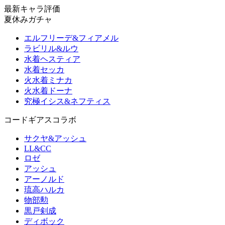
最新キャラ評価
夏休みガチャ
エルフリーデ&フィアメル
ラビリル&ルウ
水着ヘスティア
水着セッカ
火水着ミナカ
火水着ドーナ
究極イシス&ネフティス
コードギアスコラボ
サクヤ&アッシュ
LL&CC
ロゼ
アッシュ
アーノルド
琉高ハルカ
物部勲
黒戸剣成
ディボック