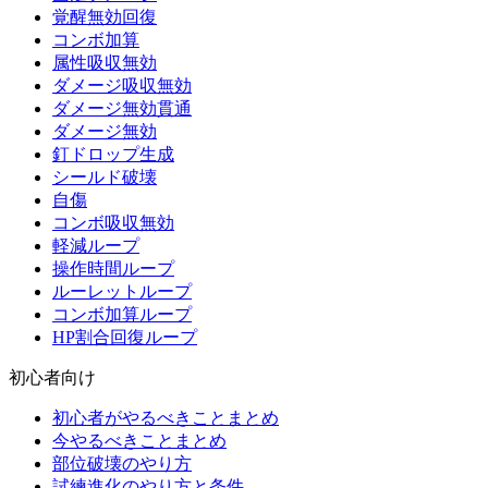
覚醒無効回復
コンボ加算
属性吸収無効
ダメージ吸収無効
ダメージ無効貫通
ダメージ無効
釘ドロップ生成
シールド破壊
自傷
コンボ吸収無効
軽減ループ
操作時間ループ
ルーレットループ
コンボ加算ループ
HP割合回復ループ
初心者向け
初心者がやるべきことまとめ
今やるべきことまとめ
部位破壊のやり方
試練進化のやり方と条件