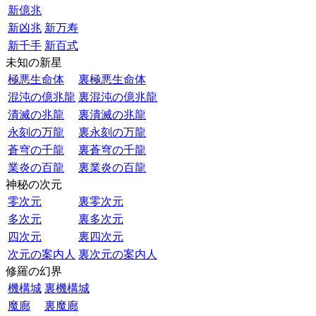
新億兆
新凶兆
新万寿
新千手
新百式
未知の新星
極悪生命体
裏極悪生命体
混沌の億兆龍
裏混沌の億兆龍
潰滅の兆龍
裏潰滅の兆龍
永刻の万龍
裏永刻の万龍
蒼穹の千龍
裏蒼穹の千龍
業炎の百龍
裏業炎の百龍
神秘の次元
零次元
裏零次元
多次元
裏多次元
四次元
裏四次元
次元の案内人
裏次元の案内人
修羅の幻界
機構城
裏機構城
魔廊
裏魔廊