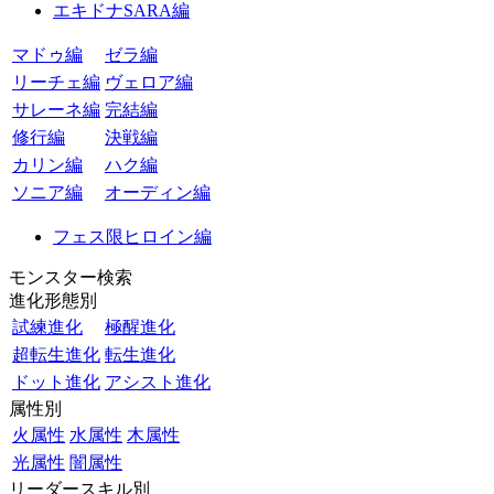
エキドナSARA編
マドゥ編
ゼラ編
リーチェ編
ヴェロア編
サレーネ編
完結編
修行編
決戦編
カリン編
ハク編
ソニア編
オーディン編
フェス限ヒロイン編
モンスター検索
進化形態別
試練進化
極醒進化
超転生進化
転生進化
ドット進化
アシスト進化
属性別
火属性
水属性
木属性
光属性
闇属性
リーダースキル別