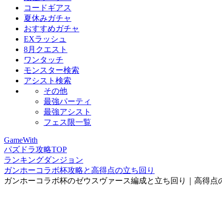
コードギアス
夏休みガチャ
おすすめガチャ
EXラッシュ
8月クエスト
ワンタッチ
モンスター検索
アシスト検索
その他
最強パーティ
最強アシスト
フェス限一覧
GameWith
パズドラ攻略TOP
ランキングダンジョン
ガンホーコラボ杯攻略と高得点の立ち回り
ガンホーコラボ杯のゼウスヴァース編成と立ち回り｜高得点