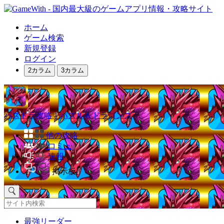
ホーム
ゲーム検索
新規登録
ログイン
2カラム
3カラム
パズドラ攻略｜パズル＆ドラゴンズ
他の攻略
コミュ
速報
掲示板
最強リーダー