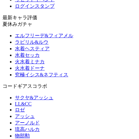
ログインスタンプ
最新キャラ評価
夏休みガチャ
エルフリーデ&フィアメル
ラビリル&ルウ
水着ヘスティア
水着セッカ
火水着ミナカ
火水着ドーナ
究極イシス&ネフティス
コードギアスコラボ
サクヤ&アッシュ
LL&CC
ロゼ
アッシュ
アーノルド
琉高ハルカ
物部勲