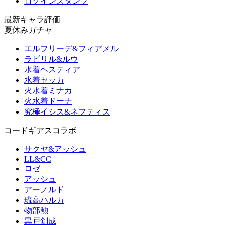
ログインスタンプ
最新キャラ評価
夏休みガチャ
エルフリーデ&フィアメル
ラビリル&ルウ
水着ヘスティア
水着セッカ
火水着ミナカ
火水着ドーナ
究極イシス&ネフティス
コードギアスコラボ
サクヤ&アッシュ
LL&CC
ロゼ
アッシュ
アーノルド
琉高ハルカ
物部勲
黒戸剣成