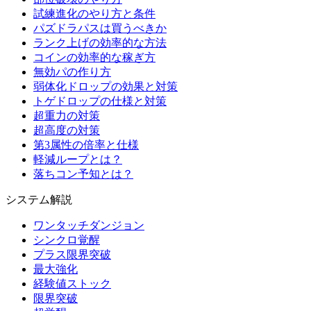
試練進化のやり方と条件
パズドラパスは買うべきか
ランク上げの効率的な方法
コインの効率的な稼ぎ方
無効パの作り方
弱体化ドロップの効果と対策
トゲドロップの仕様と対策
超重力の対策
超高度の対策
第3属性の倍率と仕様
軽減ループとは？
落ちコン予知とは？
システム解説
ワンタッチダンジョン
シンクロ覚醒
プラス限界突破
最大強化
経験値ストック
限界突破