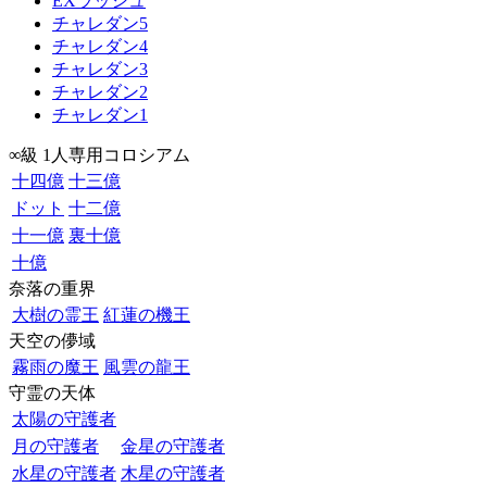
EXラッシュ
チャレダン5
チャレダン4
チャレダン3
チャレダン2
チャレダン1
∞級 1人専用コロシアム
十四億
十三億
ドット
十二億
十一億
裏十億
十億
奈落の重界
大樹の霊王
紅蓮の機王
天空の儚域
霧雨の魔王
風雲の龍王
守霊の天体
太陽の守護者
月の守護者
金星の守護者
水星の守護者
木星の守護者