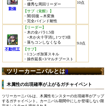
10
点
・優秀な周回リーダー
劉備
【サブ（覚醒）】
・闇/回復→木変換
・完全バインド耐性
【リーダー】
・木の全パラ1.5倍
+木か火十字消し1つで3倍
・落ちコンしなくなる
9.0
点
不動明王
【サブ】
・1コンボ加算スキル
・操作延長×3/マルチブースト
ツリーカーニバルとは
0
木属性の出現確率が上がるガチャイベント
ツリーカーニバルは、木属性モンスターの出現確率がアップ
するガチャイベント。カーニバル期間中にしか登場しない限
定モンスターも排出される。