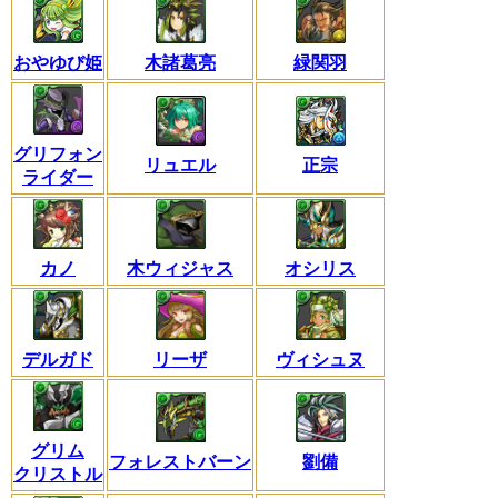
おやゆび姫
木諸葛亮
緑関羽
グリフォン
リュエル
正宗
ライダー
カノ
木ウィジャス
オシリス
デルガド
リーザ
ヴィシュヌ
グリム
フォレストバーン
劉備
クリストル