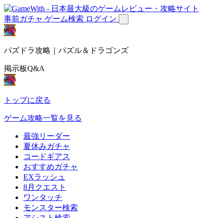
事前ガチャ
ゲーム検索
ログイン
パズドラ攻略｜パズル＆ドラゴンズ
掲示板Q&A
トップに戻る
ゲーム攻略一覧を見る
最強リーダー
夏休みガチャ
コードギアス
おすすめガチャ
EXラッシュ
8月クエスト
ワンタッチ
モンスター検索
アシスト検索