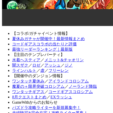
【コラボ/ガチャイベント情報】
夏休みガチャが開催中！最新情報まとめ
コードギアスコラボの当たりと評価
最強リーダーランキング｜最新版
【注目のテンプレパーティ】
水着ヘスティア
／
メニット&チャオリン
闇スザク
／
ロゼ
／
アッシュ
／
ジノ
ラインハルト
／
虚
／
フリーレン
【開催中のダンジョン情報】
ワンタッチ夏休み
／
アイランドコロシアム
魔夏の＋限界突破コロシアム
／
ノーランド降臨
ワンタッチギアス
／
コードギアスコロシアム
8月クエストまとめ
／
EXラッシュ
GameWithからのお知らせ
パズドラ攻略ライターを新規募集中！
未経験可&完全在宅！攻略ライター募集！