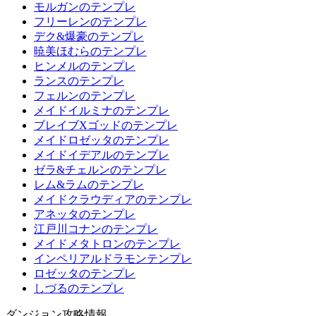
モルガンのテンプレ
フリーレンのテンプレ
デク&爆豪のテンプレ
暁美ほむらのテンプレ
ヒンメルのテンプレ
ランスのテンプレ
フェルンのテンプレ
メイドイルミナのテンプレ
ブレイブXゴッドのテンプレ
メイドロゼッタのテンプレ
メイドイデアルのテンプレ
ゼラ&チェルンのテンプレ
レム&ラムのテンプレ
メイドクラウディアのテンプレ
アネッタのテンプレ
江戸川コナンのテンプレ
メイドメタトロンのテンプレ
インペリアルドラモンテンプレ
ロゼッタのテンプレ
しづるのテンプレ
ダンジョン攻略情報