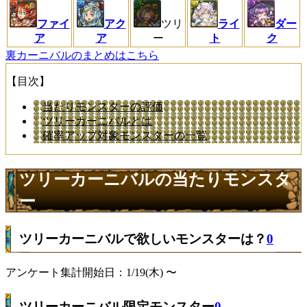
ファイ
アク
ツリ
ライ
ダー
ア
ア
ー
ト
ク
裏カーニバルのまとめはこちら
【目次】
当たりモンスターの評価
ツリーカーニバルとは
確率アップ対象モンスターの一覧
ツリーカーニバルの当たりモンスタ
ー
ツリーカーニバルで欲しいモンスターは？
0
アンケート集計開始日：1/19(木) 〜
ツリーカーニバル限定モンスター
0