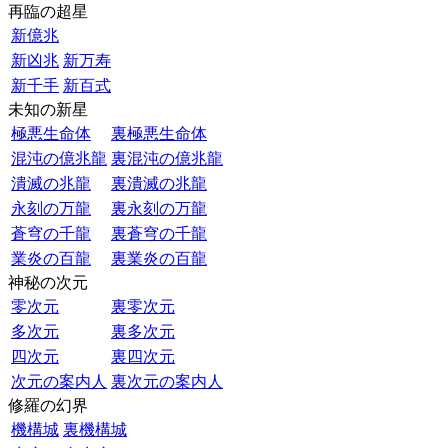
再臨の超星
新億兆
新凶兆
新万寿
新千手
新百式
未知の新星
極悪生命体
裏極悪生命体
混沌の億兆龍
裏混沌の億兆龍
潰滅の兆龍
裏潰滅の兆龍
永刻の万龍
裏永刻の万龍
蒼穹の千龍
裏蒼穹の千龍
業炎の百龍
裏業炎の百龍
神秘の次元
零次元
裏零次元
多次元
裏多次元
四次元
裏四次元
次元の案内人
裏次元の案内人
修羅の幻界
機構城
裏機構城