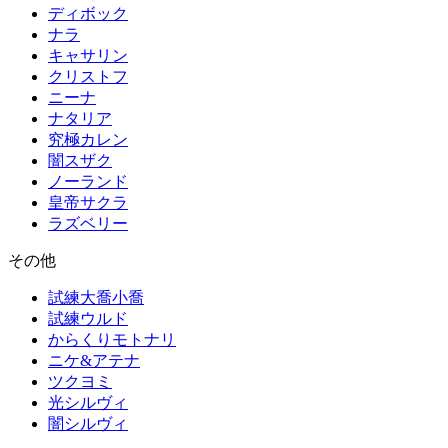
ディボック
ナラ
キャサリン
クリストフ
ニーナ
ナタリア
究極カレン
闇スザク
ノーランド
皇帝サクラ
ラズベリー
その他
試練大喬小喬
試練ウルド
からくりモトナリ
ニケ&アテナ
ツクヨミ
光シルヴィ
闇シルヴィ