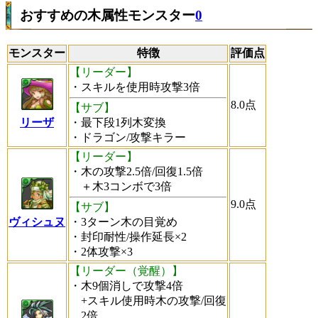
おすすめの木属性モンスター
0
モンスター
特徴
評価点
【リーダー】
・スキルを使用時攻撃3倍
8.0
点
【サブ】
リーザ
・最下段1列木変換
・ドラゴン/攻撃キラー
【リーダー】
・木の攻撃2.5倍/回復1.5倍
＋木3コンボで3倍
9.0
点
【サブ】
ヴィシュヌ
・3ターン木の目覚め
・封印耐性/操作延長×2
・2体攻撃×3
【リーダー（覚醒）】
・木9個消しで攻撃4倍
+スキル使用時木の攻撃/回復
2倍