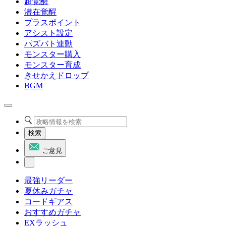
超覚醒
潜在覚醒
プラスポイント
アシスト設定
パズバト連動
モンスター購入
モンスター育成
きせかえドロップ
BGM
検索
ご意見
最強リーダー
夏休みガチャ
コードギアス
おすすめガチャ
EXラッシュ