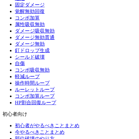
固定ダメージ
覚醒無効回復
コンボ加算
属性吸収無効
ダメージ吸収無効
ダメージ無効貫通
ダメージ無効
釘ドロップ生成
シールド破壊
自傷
コンボ吸収無効
軽減ループ
操作時間ループ
ルーレットループ
コンボ加算ループ
HP割合回復ループ
初心者向け
初心者がやるべきことまとめ
今やるべきことまとめ
部位破壊のやり方