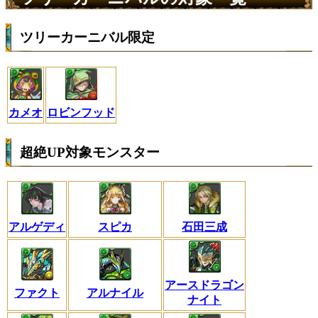
ツリーカーニバル限定
カメオ
ロビンフッド
超絶UP対象モンスター
アルゲディ
スピカ
石田三成
アースドラゴン
ファクト
アルナイル
ナイト