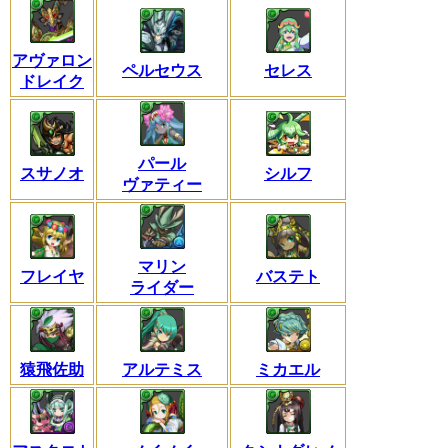
アヴァロン
ペルセウス
セレス
ドレイク
パール
スサノオ
シルフ
ヴァティー
マリン
フレイヤ
バステト
ライダー
猿飛佐助
アルテミス
ミカエル