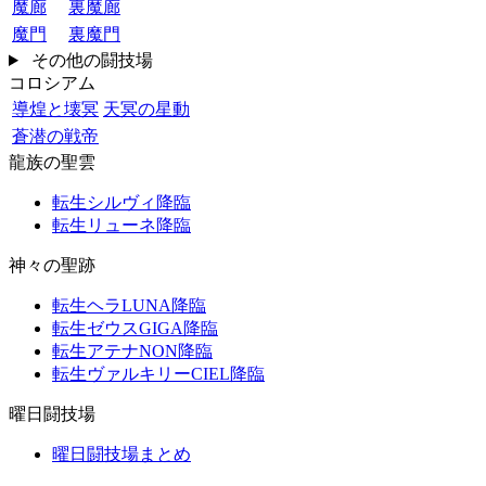
魔廊
裏魔廊
魔門
裏魔門
その他の闘技場
コロシアム
導煌と壊冥
天冥の星動
蒼潜の戦帝
龍族の聖雲
転生シルヴィ降臨
転生リューネ降臨
神々の聖跡
転生ヘラLUNA降臨
転生ゼウスGIGA降臨
転生アテナNON降臨
転生ヴァルキリーCIEL降臨
曜日闘技場
曜日闘技場まとめ