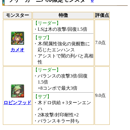
モンスター
特徴
評価点
【リーダー】
・LSは木の攻撃/回復1.5倍
【サブ】
7.0
点
・木/闇属性強化の覚醒数に
カメオ
応じたエンハンス
・アシストで闇の列パと高相
性
【リーダー】
・バランスの攻撃3倍/回復
1.5倍
+8コンボで最大3倍
9.0
点
【サブ】
ロビンフッド
・木ドロ供給＋3ターンエン
ハ
・2体攻撃/封印耐性×2
・バランスキラー持ち