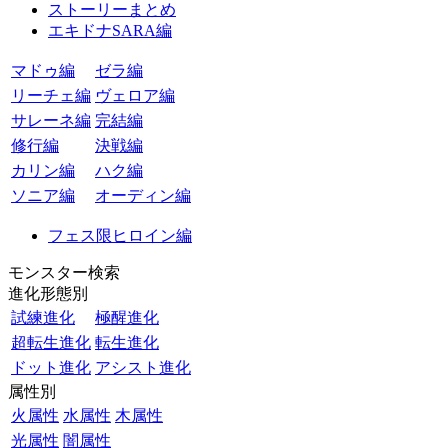
ストーリーまとめ
エキドナSARA編
マドゥ編
ゼラ編
リーチェ編
ヴェロア編
サレーネ編
完結編
修行編
決戦編
カリン編
ハク編
ソニア編
オーディン編
フェス限ヒロイン編
モンスター検索
進化形態別
試練進化
極醒進化
超転生進化
転生進化
ドット進化
アシスト進化
属性別
火属性
水属性
木属性
光属性
闇属性