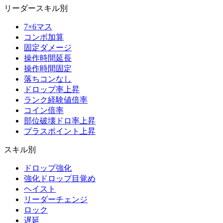
リーダースキル別
7×6マス
コンボ加算
固定ダメージ
操作時間延長
操作時間固定
落ちコンなし
ドロップ率上昇
ランク経験値倍率
コイン倍率
部位破壊ドロ率上昇
プラスポイント上昇
スキル別
ドロップ強化
強化ドロップ目覚め
ヘイスト
リーダーチェンジ
ロック
遅延