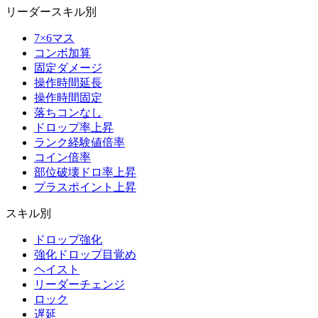
リーダースキル別
7×6マス
コンボ加算
固定ダメージ
操作時間延長
操作時間固定
落ちコンなし
ドロップ率上昇
ランク経験値倍率
コイン倍率
部位破壊ドロ率上昇
プラスポイント上昇
スキル別
ドロップ強化
強化ドロップ目覚め
ヘイスト
リーダーチェンジ
ロック
遅延