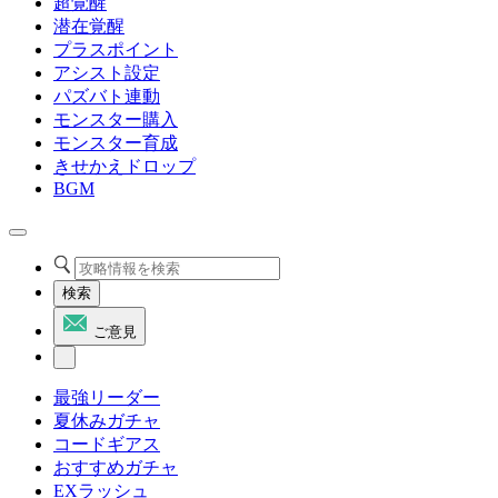
超覚醒
潜在覚醒
プラスポイント
アシスト設定
パズバト連動
モンスター購入
モンスター育成
きせかえドロップ
BGM
検索
ご意見
最強リーダー
夏休みガチャ
コードギアス
おすすめガチャ
EXラッシュ