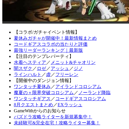
【コラボ/ガチャイベント情報】
夏休みガチャが開催中！最新情報まとめ
コードギアスコラボの当たりと評価
最強リーダーランキング｜最新版
【注目のテンプレパーティ】
水着ヘスティア
／
メニット&チャオリン
闇スザク
／
ロゼ
／
アッシュ
／
ジノ
ラインハルト
／
虚
／
フリーレン
【開催中のダンジョン情報】
ワンタッチ夏休み
／
アイランドコロシアム
魔夏の＋限界突破コロシアム
／
ノーランド降臨
ワンタッチギアス
／
コードギアスコロシアム
8月クエストまとめ
／
EXラッシュ
GameWithからのお知らせ
パズドラ攻略ライターを新規募集中！
未経験可&完全在宅！攻略ライター募集！