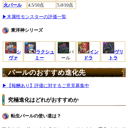
火パール
4.5
/10点
5.0
/10点
▶木属性モンスターの評価一覧
東洋神シリーズ
シ
ラクシュ
パ
イン
ヴリ
ヴァ
ミー
ール
ドラ
トラ
パールのおすすめ進化先
▶【報酬あり】評価に対するご意見募集中
究極進化はどれがおすすめか
転生パールの使い道は？