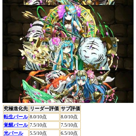
究極進化先
リーダー評価
サブ評価
転生パール
8.0
/10点
8.0
/10点
覚醒パール
7.5
/10点
7.5
/10点
光パール
5.5
/10点
6.5
/10点