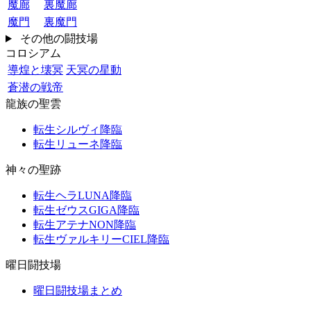
魔廊
裏魔廊
魔門
裏魔門
その他の闘技場
コロシアム
導煌と壊冥
天冥の星動
蒼潜の戦帝
龍族の聖雲
転生シルヴィ降臨
転生リューネ降臨
神々の聖跡
転生ヘラLUNA降臨
転生ゼウスGIGA降臨
転生アテナNON降臨
転生ヴァルキリーCIEL降臨
曜日闘技場
曜日闘技場まとめ