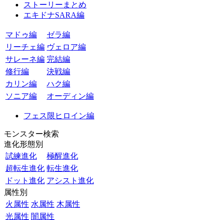
ストーリーまとめ
エキドナSARA編
マドゥ編
ゼラ編
リーチェ編
ヴェロア編
サレーネ編
完結編
修行編
決戦編
カリン編
ハク編
ソニア編
オーディン編
フェス限ヒロイン編
モンスター検索
進化形態別
試練進化
極醒進化
超転生進化
転生進化
ドット進化
アシスト進化
属性別
火属性
水属性
木属性
光属性
闇属性