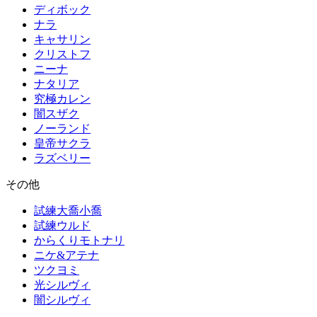
ディボック
ナラ
キャサリン
クリストフ
ニーナ
ナタリア
究極カレン
闇スザク
ノーランド
皇帝サクラ
ラズベリー
その他
試練大喬小喬
試練ウルド
からくりモトナリ
ニケ&アテナ
ツクヨミ
光シルヴィ
闇シルヴィ