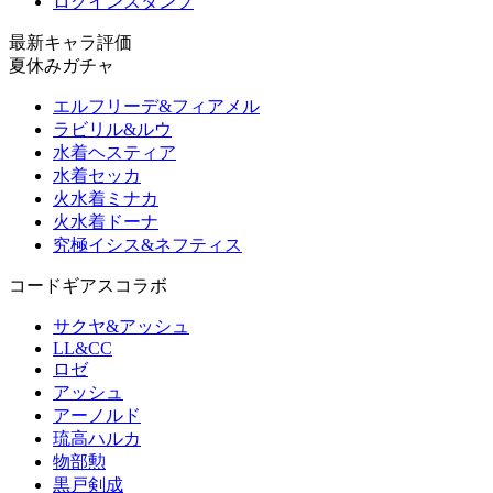
ログインスタンプ
最新キャラ評価
夏休みガチャ
エルフリーデ&フィアメル
ラビリル&ルウ
水着ヘスティア
水着セッカ
火水着ミナカ
火水着ドーナ
究極イシス&ネフティス
コードギアスコラボ
サクヤ&アッシュ
LL&CC
ロゼ
アッシュ
アーノルド
琉高ハルカ
物部勲
黒戸剣成