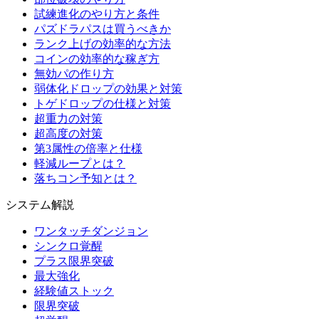
試練進化のやり方と条件
パズドラパスは買うべきか
ランク上げの効率的な方法
コインの効率的な稼ぎ方
無効パの作り方
弱体化ドロップの効果と対策
トゲドロップの仕様と対策
超重力の対策
超高度の対策
第3属性の倍率と仕様
軽減ループとは？
落ちコン予知とは？
システム解説
ワンタッチダンジョン
シンクロ覚醒
プラス限界突破
最大強化
経験値ストック
限界突破