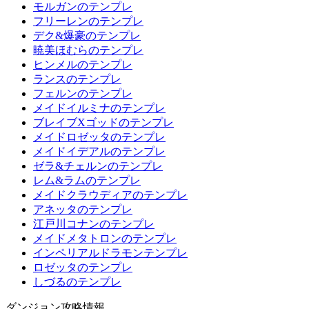
モルガンのテンプレ
フリーレンのテンプレ
デク&爆豪のテンプレ
暁美ほむらのテンプレ
ヒンメルのテンプレ
ランスのテンプレ
フェルンのテンプレ
メイドイルミナのテンプレ
ブレイブXゴッドのテンプレ
メイドロゼッタのテンプレ
メイドイデアルのテンプレ
ゼラ&チェルンのテンプレ
レム&ラムのテンプレ
メイドクラウディアのテンプレ
アネッタのテンプレ
江戸川コナンのテンプレ
メイドメタトロンのテンプレ
インペリアルドラモンテンプレ
ロゼッタのテンプレ
しづるのテンプレ
ダンジョン攻略情報