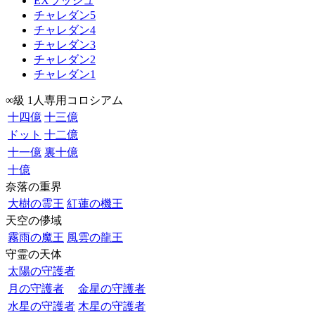
EXラッシュ
チャレダン5
チャレダン4
チャレダン3
チャレダン2
チャレダン1
∞級 1人専用コロシアム
十四億
十三億
ドット
十二億
十一億
裏十億
十億
奈落の重界
大樹の霊王
紅蓮の機王
天空の儚域
霧雨の魔王
風雲の龍王
守霊の天体
太陽の守護者
月の守護者
金星の守護者
水星の守護者
木星の守護者