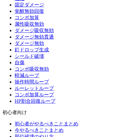
固定ダメージ
覚醒無効回復
コンボ加算
属性吸収無効
ダメージ吸収無効
ダメージ無効貫通
ダメージ無効
釘ドロップ生成
シールド破壊
自傷
コンボ吸収無効
軽減ループ
操作時間ループ
ルーレットループ
コンボ加算ループ
HP割合回復ループ
初心者向け
初心者がやるべきことまとめ
今やるべきことまとめ
部位破壊のやり方