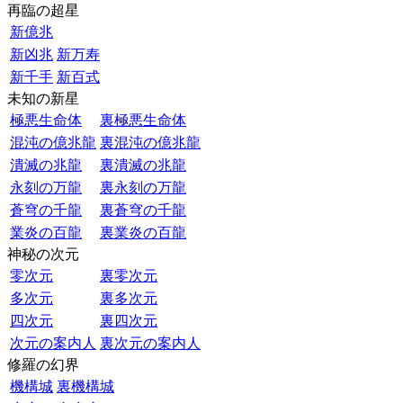
再臨の超星
新億兆
新凶兆
新万寿
新千手
新百式
未知の新星
極悪生命体
裏極悪生命体
混沌の億兆龍
裏混沌の億兆龍
潰滅の兆龍
裏潰滅の兆龍
永刻の万龍
裏永刻の万龍
蒼穹の千龍
裏蒼穹の千龍
業炎の百龍
裏業炎の百龍
神秘の次元
零次元
裏零次元
多次元
裏多次元
四次元
裏四次元
次元の案内人
裏次元の案内人
修羅の幻界
機構城
裏機構城