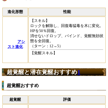
進化形態
性能
【スキル】
ロックを解除し、回復毒猛毒を木に変化。
HPを50％回復。
消せないドロップ、バインド、覚醒無効状
態を全回復。
アシ
（ターン：12→5）
スト進化
【覚醒スキル】
超覚醒と潜在覚醒おすすめ
1
超覚醒おすすめ
超覚醒
評価