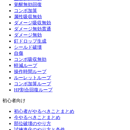
覚醒無効回復
コンボ加算
属性吸収無効
ダメージ吸収無効
ダメージ無効貫通
ダメージ無効
釘ドロップ生成
シールド破壊
自傷
コンボ吸収無効
軽減ループ
操作時間ループ
ルーレットループ
コンボ加算ループ
HP割合回復ループ
初心者向け
初心者がやるべきことまとめ
今やるべきことまとめ
部位破壊のやり方
試練進化のやり方と条件