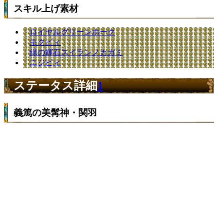
スキル上げ素材
ロイヤルグリーンホーク
モクピィ
緑の輝石スイランノカガミ
ニジピィ
ステータス詳細
1
義篤の美髯神・関羽