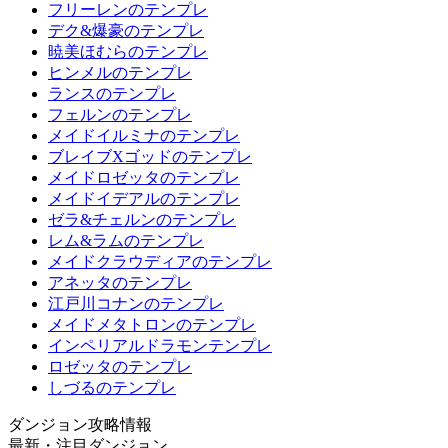
フリーレンのテンプレ
デク&爆豪のテンプレ
暁美ほむらのテンプレ
ヒンメルのテンプレ
ランスのテンプレ
フェルンのテンプレ
メイドイルミナのテンプレ
ブレイブXゴッドのテンプレ
メイドロゼッタのテンプレ
メイドイデアルのテンプレ
ゼラ&チェルンのテンプレ
レム&ラムのテンプレ
メイドクラウディアのテンプレ
アネッタのテンプレ
江戸川コナンのテンプレ
メイドメタトロンのテンプレ
インペリアルドラモンテンプレ
ロゼッタのテンプレ
しづるのテンプレ
ダンジョン攻略情報
最新・注目ダンジョン