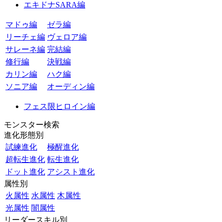
エキドナSARA編
マドゥ編
ゼラ編
リーチェ編
ヴェロア編
サレーネ編
完結編
修行編
決戦編
カリン編
ハク編
ソニア編
オーディン編
フェス限ヒロイン編
モンスター検索
進化形態別
試練進化
極醒進化
超転生進化
転生進化
ドット進化
アシスト進化
属性別
火属性
水属性
木属性
光属性
闇属性
リーダースキル別