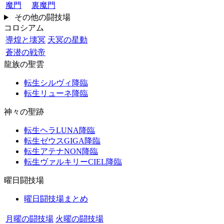
魔門
裏魔門
その他の闘技場
コロシアム
導煌と壊冥
天冥の星動
蒼潜の戦帝
龍族の聖雲
転生シルヴィ降臨
転生リューネ降臨
神々の聖跡
転生ヘラLUNA降臨
転生ゼウスGIGA降臨
転生アテナNON降臨
転生ヴァルキリーCIEL降臨
曜日闘技場
曜日闘技場まとめ
月曜の闘技場
火曜の闘技場