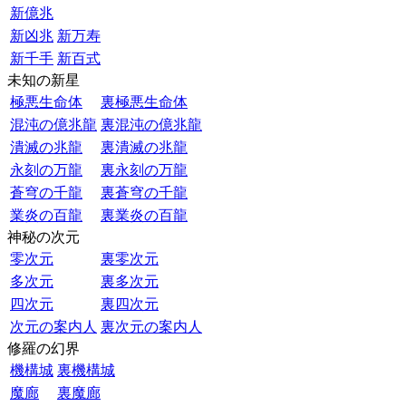
新億兆
新凶兆
新万寿
新千手
新百式
未知の新星
極悪生命体
裏極悪生命体
混沌の億兆龍
裏混沌の億兆龍
潰滅の兆龍
裏潰滅の兆龍
永刻の万龍
裏永刻の万龍
蒼穹の千龍
裏蒼穹の千龍
業炎の百龍
裏業炎の百龍
神秘の次元
零次元
裏零次元
多次元
裏多次元
四次元
裏四次元
次元の案内人
裏次元の案内人
修羅の幻界
機構城
裏機構城
魔廊
裏魔廊