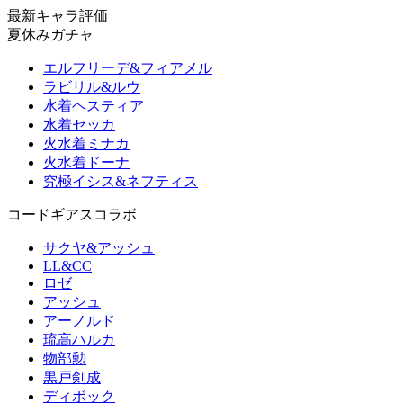
最新キャラ評価
夏休みガチャ
エルフリーデ&フィアメル
ラビリル&ルウ
水着ヘスティア
水着セッカ
火水着ミナカ
火水着ドーナ
究極イシス&ネフティス
コードギアスコラボ
サクヤ&アッシュ
LL&CC
ロゼ
アッシュ
アーノルド
琉高ハルカ
物部勲
黒戸剣成
ディボック