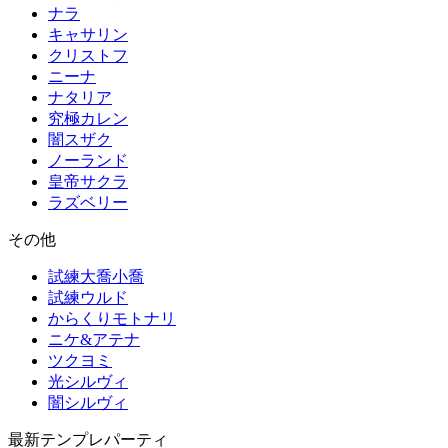
ナラ
キャサリン
クリストフ
ニーナ
ナタリア
究極カレン
闇スザク
ノーランド
皇帝サクラ
ラズベリー
その他
試練大喬小喬
試練ウルド
からくりモトナリ
ニケ&アテナ
ツクヨミ
光シルヴィ
闇シルヴィ
最新テンプレパーティ