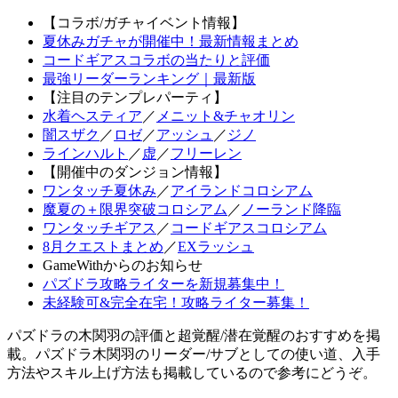
【コラボ/ガチャイベント情報】
夏休みガチャが開催中！最新情報まとめ
コードギアスコラボの当たりと評価
最強リーダーランキング｜最新版
【注目のテンプレパーティ】
水着ヘスティア
／
メニット&チャオリン
闇スザク
／
ロゼ
／
アッシュ
／
ジノ
ラインハルト
／
虚
／
フリーレン
【開催中のダンジョン情報】
ワンタッチ夏休み
／
アイランドコロシアム
魔夏の＋限界突破コロシアム
／
ノーランド降臨
ワンタッチギアス
／
コードギアスコロシアム
8月クエストまとめ
／
EXラッシュ
GameWithからのお知らせ
パズドラ攻略ライターを新規募集中！
未経験可&完全在宅！攻略ライター募集！
パズドラの木関羽の評価と超覚醒/潜在覚醒のおすすめを掲
載。パズドラ木関羽のリーダー/サブとしての使い道、入手
方法やスキル上げ方法も掲載しているので参考にどうぞ。