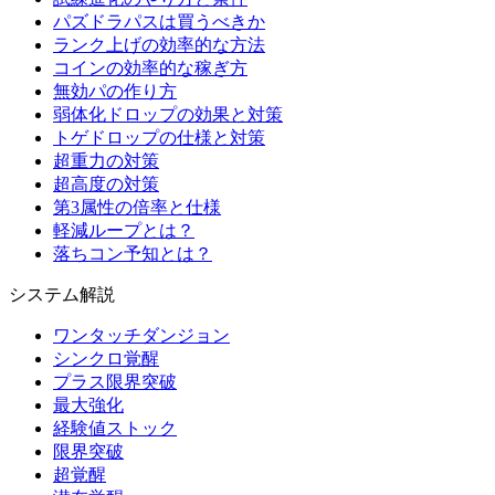
パズドラパスは買うべきか
ランク上げの効率的な方法
コインの効率的な稼ぎ方
無効パの作り方
弱体化ドロップの効果と対策
トゲドロップの仕様と対策
超重力の対策
超高度の対策
第3属性の倍率と仕様
軽減ループとは？
落ちコン予知とは？
システム解説
ワンタッチダンジョン
シンクロ覚醒
プラス限界突破
最大強化
経験値ストック
限界突破
超覚醒