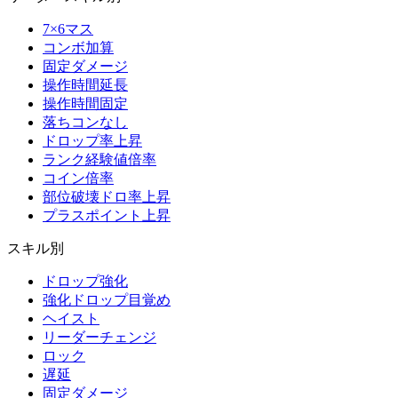
7×6マス
コンボ加算
固定ダメージ
操作時間延長
操作時間固定
落ちコンなし
ドロップ率上昇
ランク経験値倍率
コイン倍率
部位破壊ドロ率上昇
プラスポイント上昇
スキル別
ドロップ強化
強化ドロップ目覚め
ヘイスト
リーダーチェンジ
ロック
遅延
固定ダメージ