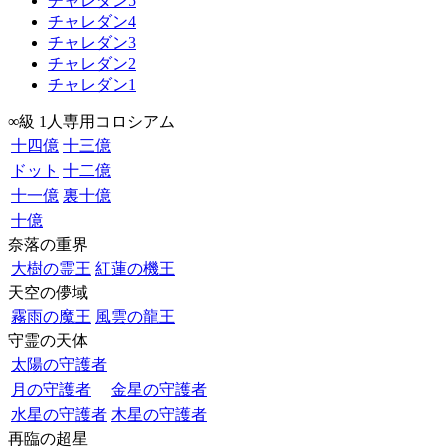
チャレダン5
チャレダン4
チャレダン3
チャレダン2
チャレダン1
∞級 1人専用コロシアム
十四億
十三億
ドット
十二億
十一億
裏十億
十億
奈落の重界
大樹の霊王
紅蓮の機王
天空の儚域
霧雨の魔王
風雲の龍王
守霊の天体
太陽の守護者
月の守護者
金星の守護者
水星の守護者
木星の守護者
再臨の超星