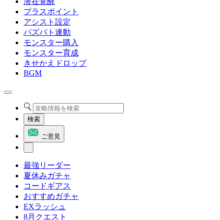
潜在覚醒
プラスポイント
アシスト設定
パズバト連動
モンスター購入
モンスター育成
きせかえドロップ
BGM
検索
ご意見
最強リーダー
夏休みガチャ
コードギアス
おすすめガチャ
EXラッシュ
8月クエスト