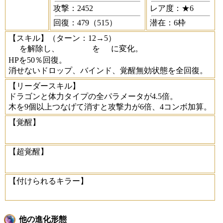
攻撃：2452
レア度：★6
回復：479（515）
潜在：6枠
【スキル】
（ターン：12→5）
を解除し、
を
に変化。
HPを50％回復。
消せないドロップ、バインド、覚醒無効状態を全回復。
【リーダースキル】
ドラゴンと体力タイプの全パラメータが4.5倍。
木を9個以上つなげて消すと攻撃力が6倍、4コンボ加算。
【覚醒】
【超覚醒】
【付けられるキラー】
他の進化形態