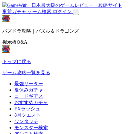
事前ガチャ
ゲーム検索
ログイン
パズドラ攻略｜パズル＆ドラゴンズ
掲示板Q&A
トップに戻る
ゲーム攻略一覧を見る
最強リーダー
夏休みガチャ
コードギアス
おすすめガチャ
EXラッシュ
8月クエスト
ワンタッチ
モンスター検索
アシスト検索