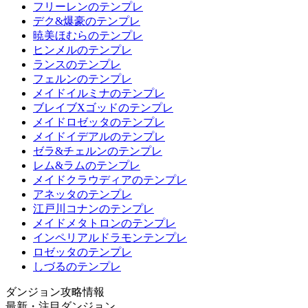
フリーレンのテンプレ
デク&爆豪のテンプレ
暁美ほむらのテンプレ
ヒンメルのテンプレ
ランスのテンプレ
フェルンのテンプレ
メイドイルミナのテンプレ
ブレイブXゴッドのテンプレ
メイドロゼッタのテンプレ
メイドイデアルのテンプレ
ゼラ&チェルンのテンプレ
レム&ラムのテンプレ
メイドクラウディアのテンプレ
アネッタのテンプレ
江戸川コナンのテンプレ
メイドメタトロンのテンプレ
インペリアルドラモンテンプレ
ロゼッタのテンプレ
しづるのテンプレ
ダンジョン攻略情報
最新・注目ダンジョン