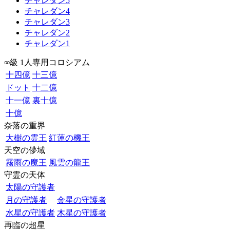
チャレダン5
チャレダン4
チャレダン3
チャレダン2
チャレダン1
∞級 1人専用コロシアム
十四億
十三億
ドット
十二億
十一億
裏十億
十億
奈落の重界
大樹の霊王
紅蓮の機王
天空の儚域
霧雨の魔王
風雲の龍王
守霊の天体
太陽の守護者
月の守護者
金星の守護者
水星の守護者
木星の守護者
再臨の超星