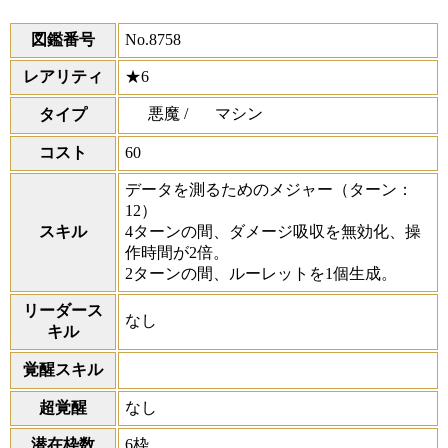
図鑑番号
No.8758
レアリティ
★6
悪魔 /
マシン
タイプ
コスト
60
データを測るためのメジャー
（ターン：
12）
スキル
4ターンの間、ダメージ吸収を無効化、操
作時間が2倍。
2ターンの間、ルーレットを1個生成。
リーダース
なし
キル
覚醒スキル
超覚醒
なし
潜在枠数
6枠