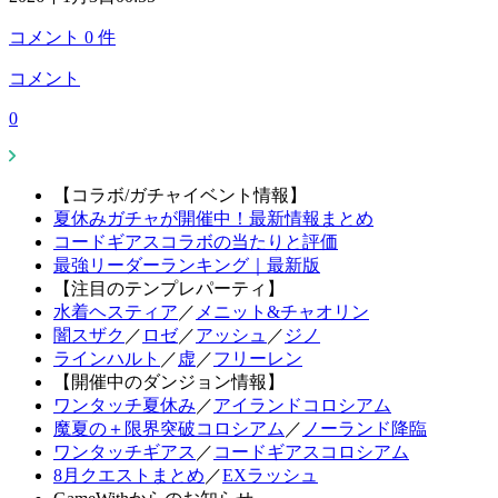
コメント
0
件
コメント
0
【コラボ/ガチャイベント情報】
夏休みガチャが開催中！最新情報まとめ
コードギアスコラボの当たりと評価
最強リーダーランキング｜最新版
【注目のテンプレパーティ】
水着ヘスティア
／
メニット&チャオリン
闇スザク
／
ロゼ
／
アッシュ
／
ジノ
ラインハルト
／
虚
／
フリーレン
【開催中のダンジョン情報】
ワンタッチ夏休み
／
アイランドコロシアム
魔夏の＋限界突破コロシアム
／
ノーランド降臨
ワンタッチギアス
／
コードギアスコロシアム
8月クエストまとめ
／
EXラッシュ