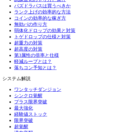
パズドラパスは買うべきか
ランク上げの効率的な方法
コインの効率的な稼ぎ方
無効パの作り方
弱体化ドロップの効果と対策
トゲドロップの仕様と対策
超重力の対策
超高度の対策
第3属性の倍率と仕様
軽減ループとは？
落ちコン予知とは？
システム解説
ワンタッチダンジョン
シンクロ覚醒
プラス限界突破
最大強化
経験値ストック
限界突破
超覚醒