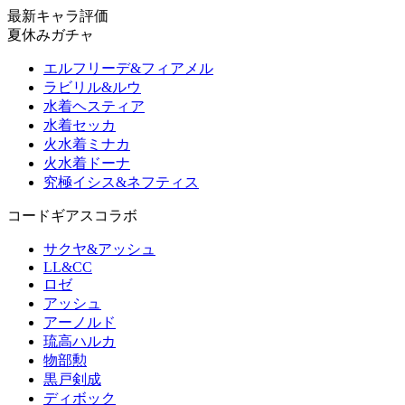
最新キャラ評価
夏休みガチャ
エルフリーデ&フィアメル
ラビリル&ルウ
水着ヘスティア
水着セッカ
火水着ミナカ
火水着ドーナ
究極イシス&ネフティス
コードギアスコラボ
サクヤ&アッシュ
LL&CC
ロゼ
アッシュ
アーノルド
琉高ハルカ
物部勲
黒戸剣成
ディボック