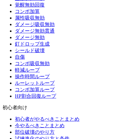
覚醒無効回復
コンボ加算
属性吸収無効
ダメージ吸収無効
ダメージ無効貫通
ダメージ無効
釘ドロップ生成
シールド破壊
自傷
コンボ吸収無効
軽減ループ
操作時間ループ
ルーレットループ
コンボ加算ループ
HP割合回復ループ
初心者向け
初心者がやるべきことまとめ
今やるべきことまとめ
部位破壊のやり方
試練進化のやり方と条件