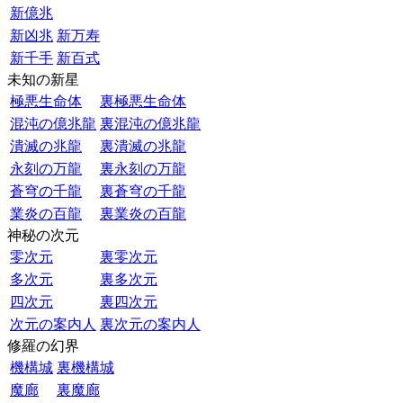
新億兆
新凶兆
新万寿
新千手
新百式
未知の新星
極悪生命体
裏極悪生命体
混沌の億兆龍
裏混沌の億兆龍
潰滅の兆龍
裏潰滅の兆龍
永刻の万龍
裏永刻の万龍
蒼穹の千龍
裏蒼穹の千龍
業炎の百龍
裏業炎の百龍
神秘の次元
零次元
裏零次元
多次元
裏多次元
四次元
裏四次元
次元の案内人
裏次元の案内人
修羅の幻界
機構城
裏機構城
魔廊
裏魔廊