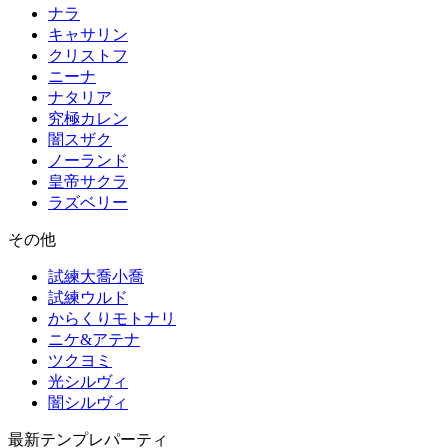
ナラ
キャサリン
クリストフ
ニーナ
ナタリア
究極カレン
闇スザク
ノーランド
皇帝サクラ
ラズベリー
その他
試練大喬小喬
試練ウルド
からくりモトナリ
ニケ&アテナ
ツクヨミ
光シルヴィ
闇シルヴィ
最新テンプレパーティ