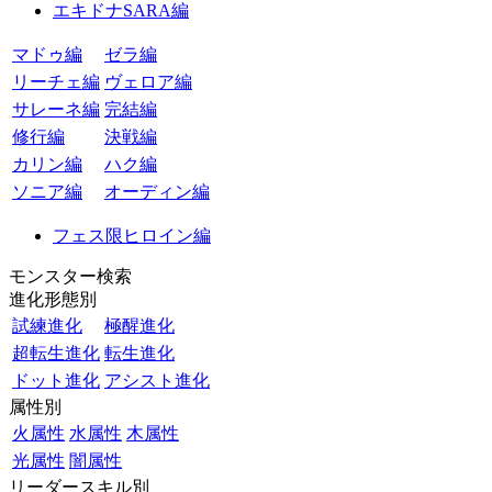
エキドナSARA編
マドゥ編
ゼラ編
リーチェ編
ヴェロア編
サレーネ編
完結編
修行編
決戦編
カリン編
ハク編
ソニア編
オーディン編
フェス限ヒロイン編
モンスター検索
進化形態別
試練進化
極醒進化
超転生進化
転生進化
ドット進化
アシスト進化
属性別
火属性
水属性
木属性
光属性
闇属性
リーダースキル別