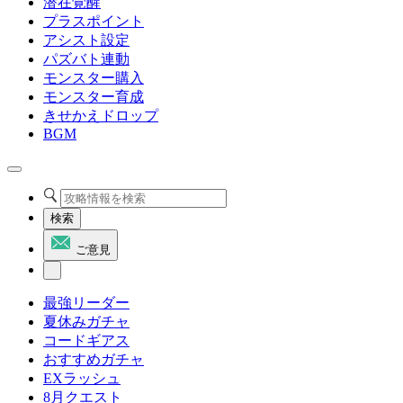
潜在覚醒
プラスポイント
アシスト設定
パズバト連動
モンスター購入
モンスター育成
きせかえドロップ
BGM
検索
ご意見
最強リーダー
夏休みガチャ
コードギアス
おすすめガチャ
EXラッシュ
8月クエスト