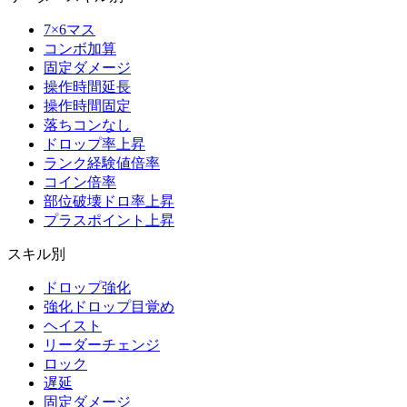
7×6マス
コンボ加算
固定ダメージ
操作時間延長
操作時間固定
落ちコンなし
ドロップ率上昇
ランク経験値倍率
コイン倍率
部位破壊ドロ率上昇
プラスポイント上昇
スキル別
ドロップ強化
強化ドロップ目覚め
ヘイスト
リーダーチェンジ
ロック
遅延
固定ダメージ