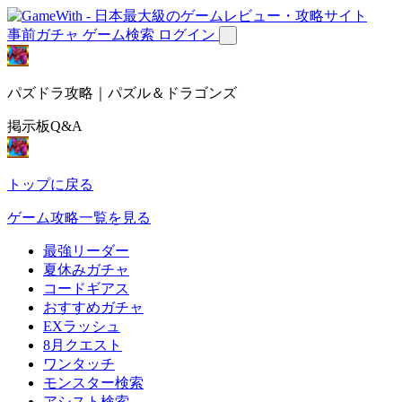
事前ガチャ
ゲーム検索
ログイン
パズドラ攻略｜パズル＆ドラゴンズ
掲示板Q&A
トップに戻る
ゲーム攻略一覧を見る
最強リーダー
夏休みガチャ
コードギアス
おすすめガチャ
EXラッシュ
8月クエスト
ワンタッチ
モンスター検索
アシスト検索