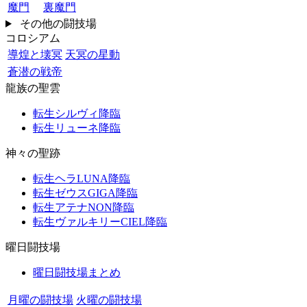
魔門
裏魔門
その他の闘技場
コロシアム
導煌と壊冥
天冥の星動
蒼潜の戦帝
龍族の聖雲
転生シルヴィ降臨
転生リューネ降臨
神々の聖跡
転生ヘラLUNA降臨
転生ゼウスGIGA降臨
転生アテナNON降臨
転生ヴァルキリーCIEL降臨
曜日闘技場
曜日闘技場まとめ
月曜の闘技場
火曜の闘技場