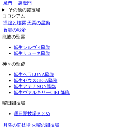
魔門
裏魔門
その他の闘技場
コロシアム
導煌と壊冥
天冥の星動
蒼潜の戦帝
龍族の聖雲
転生シルヴィ降臨
転生リューネ降臨
神々の聖跡
転生ヘラLUNA降臨
転生ゼウスGIGA降臨
転生アテナNON降臨
転生ヴァルキリーCIEL降臨
曜日闘技場
曜日闘技場まとめ
月曜の闘技場
火曜の闘技場