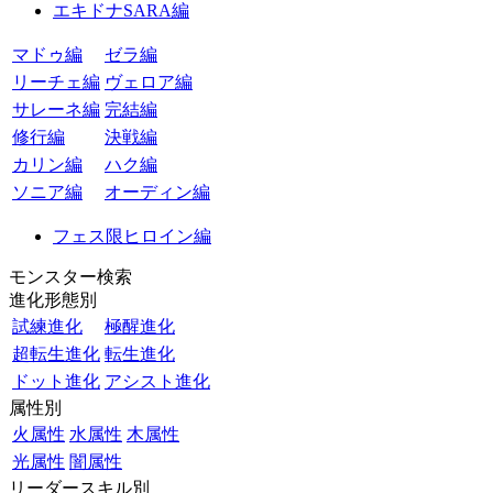
エキドナSARA編
マドゥ編
ゼラ編
リーチェ編
ヴェロア編
サレーネ編
完結編
修行編
決戦編
カリン編
ハク編
ソニア編
オーディン編
フェス限ヒロイン編
モンスター検索
進化形態別
試練進化
極醒進化
超転生進化
転生進化
ドット進化
アシスト進化
属性別
火属性
水属性
木属性
光属性
闇属性
リーダースキル別