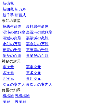
新億兆
新凶兆
新万寿
新千手
新百式
未知の新星
極悪生命体
裏極悪生命体
混沌の億兆龍
裏混沌の億兆龍
潰滅の兆龍
裏潰滅の兆龍
永刻の万龍
裏永刻の万龍
蒼穹の千龍
裏蒼穹の千龍
業炎の百龍
裏業炎の百龍
神秘の次元
零次元
裏零次元
多次元
裏多次元
四次元
裏四次元
次元の案内人
裏次元の案内人
修羅の幻界
機構城
裏機構城
魔廊
裏魔廊