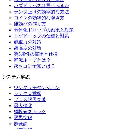
パズドラパスは買うべきか
ランク上げの効率的な方法
コインの効率的な稼ぎ方
無効パの作り方
弱体化ドロップの効果と対策
トゲドロップの仕様と対策
超重力の対策
超高度の対策
第3属性の倍率と仕様
軽減ループとは？
落ちコン予知とは？
システム解説
ワンタッチダンジョン
シンクロ覚醒
プラス限界突破
最大強化
経験値ストック
限界突破
超覚醒