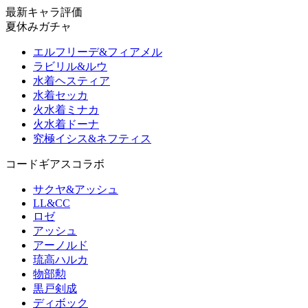
最新キャラ評価
夏休みガチャ
エルフリーデ&フィアメル
ラビリル&ルウ
水着ヘスティア
水着セッカ
火水着ミナカ
火水着ドーナ
究極イシス&ネフティス
コードギアスコラボ
サクヤ&アッシュ
LL&CC
ロゼ
アッシュ
アーノルド
琉高ハルカ
物部勲
黒戸剣成
ディボック