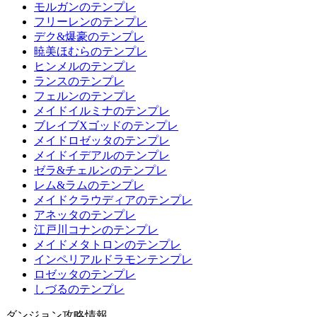
モルガンのテンプレ
フリーレンのテンプレ
デク&爆豪のテンプレ
暁美ほむらのテンプレ
ヒンメルのテンプレ
ランスのテンプレ
フェルンのテンプレ
メイドイルミナのテンプレ
ブレイブXゴッドのテンプレ
メイドロゼッタのテンプレ
メイドイデアルのテンプレ
ゼラ&チェルンのテンプレ
レム&ラムのテンプレ
メイドクラウディアのテンプレ
アネッタのテンプレ
江戸川コナンのテンプレ
メイドメタトロンのテンプレ
インペリアルドラモンテンプレ
ロゼッタのテンプレ
しづるのテンプレ
ダンジョン攻略情報