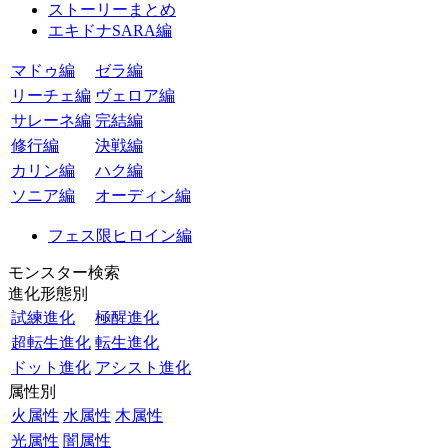
ストーリーまとめ
エキドナSARA編
マドゥ編
ゼラ編
リーチェ編
ヴェロア編
サレーネ編
完結編
修行編
決戦編
カリン編
ハク編
ソニア編
オーディン編
フェス限ヒロイン編
モンスター検索
進化形態別
試練進化
極醒進化
超転生進化
転生進化
ドット進化
アシスト進化
属性別
火属性
水属性
木属性
光属性
闇属性