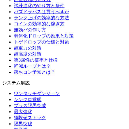
試練進化のやり方と条件
パズドラパスは買うべきか
ランク上げの効率的な方法
コインの効率的な稼ぎ方
無効パの作り方
弱体化ドロップの効果と対策
トゲドロップの仕様と対策
超重力の対策
超高度の対策
第3属性の倍率と仕様
軽減ループとは？
落ちコン予知とは？
システム解説
ワンタッチダンジョン
シンクロ覚醒
プラス限界突破
最大強化
経験値ストック
限界突破