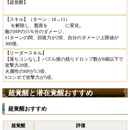
【超覚醒】
【スキル】
（ターン：18→11）
を解除し、盤面を
に変化。
敵のHPの15％分のダメージ。
11ターンの間、回復力が2倍、自分のダメージ上限値が
300億。
【リーダースキル】
【落ちコンなし】パズル後の残りドロップ数が6個以下で
攻撃力20倍。
火属性のHPが5.5倍。
6コンボで攻撃力が5倍。
超覚醒と潜在覚醒おすすめ
超覚醒おすすめ
超覚醒
評価