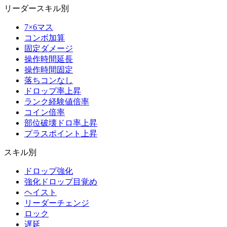
リーダースキル別
7×6マス
コンボ加算
固定ダメージ
操作時間延長
操作時間固定
落ちコンなし
ドロップ率上昇
ランク経験値倍率
コイン倍率
部位破壊ドロ率上昇
プラスポイント上昇
スキル別
ドロップ強化
強化ドロップ目覚め
ヘイスト
リーダーチェンジ
ロック
遅延