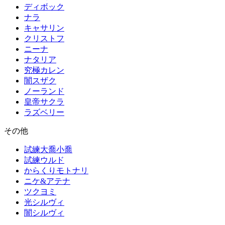
ディボック
ナラ
キャサリン
クリストフ
ニーナ
ナタリア
究極カレン
闇スザク
ノーランド
皇帝サクラ
ラズベリー
その他
試練大喬小喬
試練ウルド
からくりモトナリ
ニケ&アテナ
ツクヨミ
光シルヴィ
闇シルヴィ