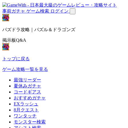
事前ガチャ
ゲーム検索
ログイン
パズドラ攻略｜パズル＆ドラゴンズ
掲示板Q&A
トップに戻る
ゲーム攻略一覧を見る
最強リーダー
夏休みガチャ
コードギアス
おすすめガチャ
EXラッシュ
8月クエスト
ワンタッチ
モンスター検索
アシスト検索