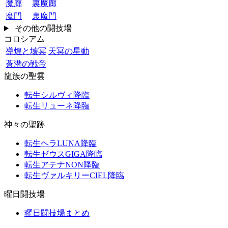
魔廊
裏魔廊
魔門
裏魔門
その他の闘技場
コロシアム
導煌と壊冥
天冥の星動
蒼潜の戦帝
龍族の聖雲
転生シルヴィ降臨
転生リューネ降臨
神々の聖跡
転生ヘラLUNA降臨
転生ゼウスGIGA降臨
転生アテナNON降臨
転生ヴァルキリーCIEL降臨
曜日闘技場
曜日闘技場まとめ