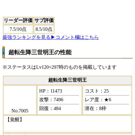
リーダー評価
サブ評価
7.5
/10点
8.5
/10点
最強ランキングを見る
▶コメント欄はこちら
超転生降三世明王の性能
※ステータスはLv120+297時のものを掲載しています
超転生降三世明王
HP：11473
コスト：25
攻撃：7496
レア度：★6
回復：484
潜在：8枠
No.7005
【覚醒】