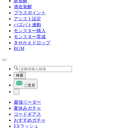
超覚醒
潜在覚醒
プラスポイント
アシスト設定
パズバト連動
モンスター購入
モンスター育成
きせかえドロップ
BGM
検索
ご意見
最強リーダー
夏休みガチャ
コードギアス
おすすめガチャ
EXラッシュ