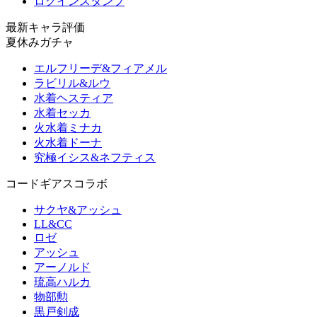
ログインスタンプ
最新キャラ評価
夏休みガチャ
エルフリーデ&フィアメル
ラビリル&ルウ
水着ヘスティア
水着セッカ
火水着ミナカ
火水着ドーナ
究極イシス&ネフティス
コードギアスコラボ
サクヤ&アッシュ
LL&CC
ロゼ
アッシュ
アーノルド
琉高ハルカ
物部勲
黒戸剣成