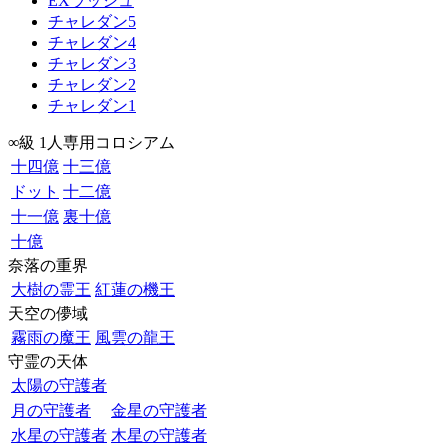
EXラッシュ
チャレダン5
チャレダン4
チャレダン3
チャレダン2
チャレダン1
∞級 1人専用コロシアム
十四億
十三億
ドット
十二億
十一億
裏十億
十億
奈落の重界
大樹の霊王
紅蓮の機王
天空の儚域
霧雨の魔王
風雲の龍王
守霊の天体
太陽の守護者
月の守護者
金星の守護者
水星の守護者
木星の守護者