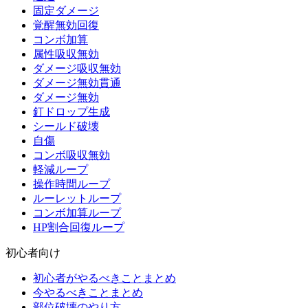
固定ダメージ
覚醒無効回復
コンボ加算
属性吸収無効
ダメージ吸収無効
ダメージ無効貫通
ダメージ無効
釘ドロップ生成
シールド破壊
自傷
コンボ吸収無効
軽減ループ
操作時間ループ
ルーレットループ
コンボ加算ループ
HP割合回復ループ
初心者向け
初心者がやるべきことまとめ
今やるべきことまとめ
部位破壊のやり方