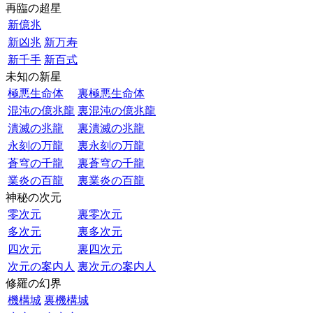
再臨の超星
新億兆
新凶兆
新万寿
新千手
新百式
未知の新星
極悪生命体
裏極悪生命体
混沌の億兆龍
裏混沌の億兆龍
潰滅の兆龍
裏潰滅の兆龍
永刻の万龍
裏永刻の万龍
蒼穹の千龍
裏蒼穹の千龍
業炎の百龍
裏業炎の百龍
神秘の次元
零次元
裏零次元
多次元
裏多次元
四次元
裏四次元
次元の案内人
裏次元の案内人
修羅の幻界
機構城
裏機構城