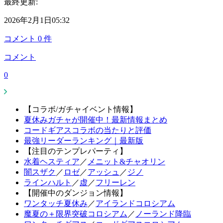
最終更新:
2026年2月1日05:32
コメント
0
件
コメント
0
【コラボ/ガチャイベント情報】
夏休みガチャが開催中！最新情報まとめ
コードギアスコラボの当たりと評価
最強リーダーランキング｜最新版
【注目のテンプレパーティ】
水着ヘスティア
／
メニット&チャオリン
闇スザク
／
ロゼ
／
アッシュ
／
ジノ
ラインハルト
／
虚
／
フリーレン
【開催中のダンジョン情報】
ワンタッチ夏休み
／
アイランドコロシアム
魔夏の＋限界突破コロシアム
／
ノーランド降臨