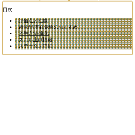
目次
評価点と性能
超覚醒/潜在覚醒のおすすめ
入手方法/進化
スキル上げ情報
ステータス詳細