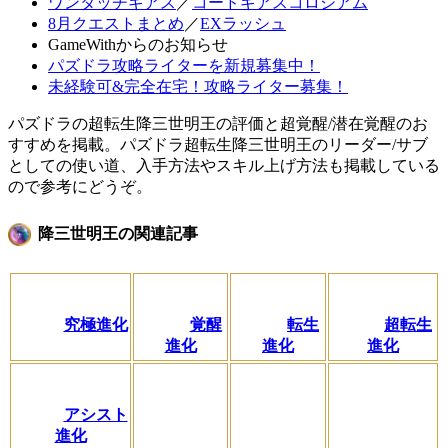
ワンタッチギアス
／
コードギアスコロシアム
8月クエストまとめ
／
EXラッシュ
GameWithからのお知らせ
パズドラ攻略ライターを新規募集中！
未経験可&完全在宅！攻略ライター募集！
パズドラの超転生降三世明王の評価と超覚醒/潜在覚醒のお
すすめを掲載。パズドラ超転生降三世明王のリーダー/サブ
としての使い道、入手方法やスキル上げ方法も掲載している
ので参考にどうぞ。
降三世明王の関連記事
究極進化
覚醒
転生
超転生
進化
進化
進化
アシスト
進化