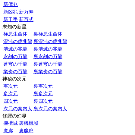
新億兆
新凶兆
新万寿
新千手
新百式
未知の新星
極悪生命体
裏極悪生命体
混沌の億兆龍
裏混沌の億兆龍
潰滅の兆龍
裏潰滅の兆龍
永刻の万龍
裏永刻の万龍
蒼穹の千龍
裏蒼穹の千龍
業炎の百龍
裏業炎の百龍
神秘の次元
零次元
裏零次元
多次元
裏多次元
四次元
裏四次元
次元の案内人
裏次元の案内人
修羅の幻界
機構城
裏機構城
魔廊
裏魔廊