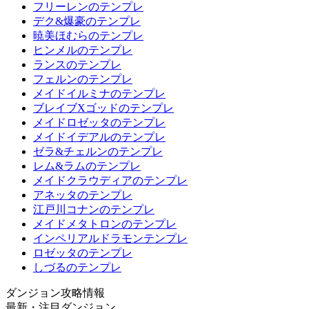
フリーレンのテンプレ
デク&爆豪のテンプレ
暁美ほむらのテンプレ
ヒンメルのテンプレ
ランスのテンプレ
フェルンのテンプレ
メイドイルミナのテンプレ
ブレイブXゴッドのテンプレ
メイドロゼッタのテンプレ
メイドイデアルのテンプレ
ゼラ&チェルンのテンプレ
レム&ラムのテンプレ
メイドクラウディアのテンプレ
アネッタのテンプレ
江戸川コナンのテンプレ
メイドメタトロンのテンプレ
インペリアルドラモンテンプレ
ロゼッタのテンプレ
しづるのテンプレ
ダンジョン攻略情報
最新・注目ダンジョン