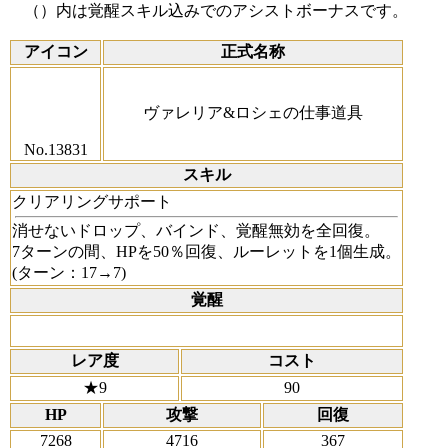
（）内は覚醒スキル込みでのアシストボーナスです。
アイコン
正式名称
ヴァレリア&ロシェの仕事道具
No.13831
スキル
クリアリングサポート
消せないドロップ、バインド、覚醒無効を全回復。
7ターンの間、HPを50％回復、ルーレットを1個生成。
(ターン：17→7)
覚醒
レア度
コスト
★9
90
HP
攻撃
回復
7268
4716
367