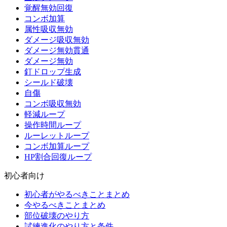
覚醒無効回復
コンボ加算
属性吸収無効
ダメージ吸収無効
ダメージ無効貫通
ダメージ無効
釘ドロップ生成
シールド破壊
自傷
コンボ吸収無効
軽減ループ
操作時間ループ
ルーレットループ
コンボ加算ループ
HP割合回復ループ
初心者向け
初心者がやるべきことまとめ
今やるべきことまとめ
部位破壊のやり方
試練進化のやり方と条件