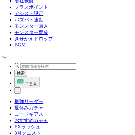
潜在覚醒
プラスポイント
アシスト設定
パズバト連動
モンスター購入
モンスター育成
きせかえドロップ
BGM
検索
ご意見
最強リーダー
夏休みガチャ
コードギアス
おすすめガチャ
EXラッシュ
8月クエスト