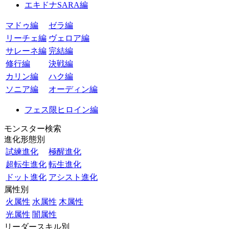
エキドナSARA編
マドゥ編
ゼラ編
リーチェ編
ヴェロア編
サレーネ編
完結編
修行編
決戦編
カリン編
ハク編
ソニア編
オーディン編
フェス限ヒロイン編
モンスター検索
進化形態別
試練進化
極醒進化
超転生進化
転生進化
ドット進化
アシスト進化
属性別
火属性
水属性
木属性
光属性
闇属性
リーダースキル別