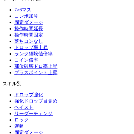
7×6マス
コンボ加算
固定ダメージ
操作時間延長
操作時間固定
落ちコンなし
ドロップ率上昇
ランク経験値倍率
コイン倍率
部位破壊ドロ率上昇
プラスポイント上昇
スキル別
ドロップ強化
強化ドロップ目覚め
ヘイスト
リーダーチェンジ
ロック
遅延
固定ダメージ