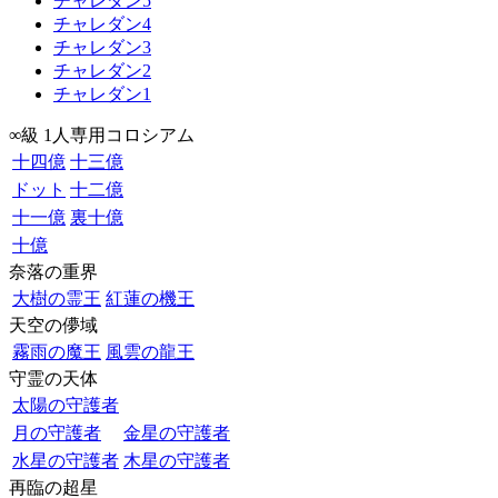
チャレダン5
チャレダン4
チャレダン3
チャレダン2
チャレダン1
∞級 1人専用コロシアム
十四億
十三億
ドット
十二億
十一億
裏十億
十億
奈落の重界
大樹の霊王
紅蓮の機王
天空の儚域
霧雨の魔王
風雲の龍王
守霊の天体
太陽の守護者
月の守護者
金星の守護者
水星の守護者
木星の守護者
再臨の超星