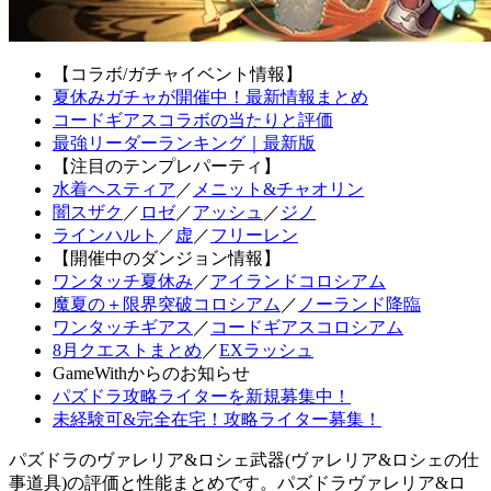
【コラボ/ガチャイベント情報】
夏休みガチャが開催中！最新情報まとめ
コードギアスコラボの当たりと評価
最強リーダーランキング｜最新版
【注目のテンプレパーティ】
水着ヘスティア
／
メニット&チャオリン
闇スザク
／
ロゼ
／
アッシュ
／
ジノ
ラインハルト
／
虚
／
フリーレン
【開催中のダンジョン情報】
ワンタッチ夏休み
／
アイランドコロシアム
魔夏の＋限界突破コロシアム
／
ノーランド降臨
ワンタッチギアス
／
コードギアスコロシアム
8月クエストまとめ
／
EXラッシュ
GameWithからのお知らせ
パズドラ攻略ライターを新規募集中！
未経験可&完全在宅！攻略ライター募集！
パズドラのヴァレリア&ロシェ武器(ヴァレリア&ロシェの仕
事道具)の評価と性能まとめです。パズドラヴァレリア&ロ