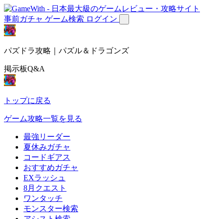
事前ガチャ
ゲーム検索
ログイン
パズドラ攻略｜パズル＆ドラゴンズ
掲示板Q&A
トップに戻る
ゲーム攻略一覧を見る
最強リーダー
夏休みガチャ
コードギアス
おすすめガチャ
EXラッシュ
8月クエスト
ワンタッチ
モンスター検索
アシスト検索