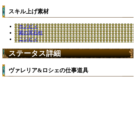
スキル上げ素材
ホノピィ
紫の冥石柱
ニジピィ
ステータス詳細
ヴァレリア&ロシェの仕事道具