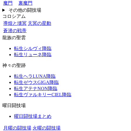
魔門
裏魔門
その他の闘技場
コロシアム
導煌と壊冥
天冥の星動
蒼潜の戦帝
龍族の聖雲
転生シルヴィ降臨
転生リューネ降臨
神々の聖跡
転生ヘラLUNA降臨
転生ゼウスGIGA降臨
転生アテナNON降臨
転生ヴァルキリーCIEL降臨
曜日闘技場
曜日闘技場まとめ
月曜の闘技場
火曜の闘技場