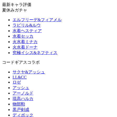
最新キャラ評価
夏休みガチャ
エルフリーデ&フィアメル
ラビリル&ルウ
水着ヘスティア
水着セッカ
火水着ミナカ
火水着ドーナ
究極イシス&ネフティス
コードギアスコラボ
サクヤ&アッシュ
LL&CC
ロゼ
アッシュ
アーノルド
琉高ハルカ
物部勲
黒戸剣成
ディボック