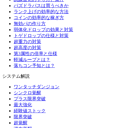
パズドラパスは買うべきか
ランク上げの効率的な方法
コインの効率的な稼ぎ方
無効パの作り方
弱体化ドロップの効果と対策
トゲドロップの仕様と対策
超重力の対策
超高度の対策
第3属性の倍率と仕様
軽減ループとは？
落ちコン予知とは？
システム解説
ワンタッチダンジョン
シンクロ覚醒
プラス限界突破
最大強化
経験値ストック
限界突破
超覚醒