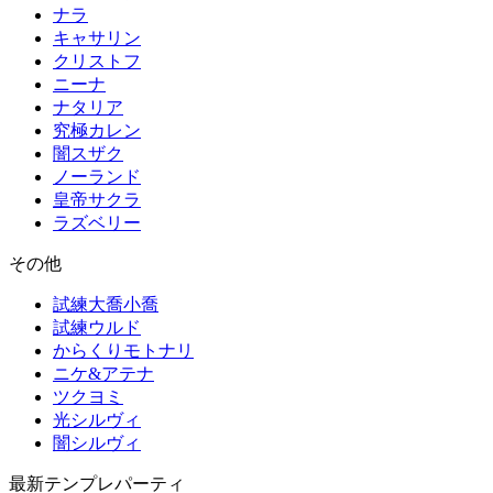
ナラ
キャサリン
クリストフ
ニーナ
ナタリア
究極カレン
闇スザク
ノーランド
皇帝サクラ
ラズベリー
その他
試練大喬小喬
試練ウルド
からくりモトナリ
ニケ&アテナ
ツクヨミ
光シルヴィ
闇シルヴィ
最新テンプレパーティ