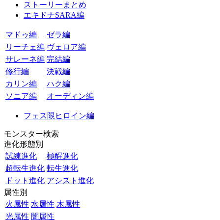
ストーリーまとめ
エキドナSARA編
マドゥ編
ゼラ編
リーチェ編
ヴェロア編
サレーネ編
完結編
修行編
決戦編
カリン編
ハク編
ソニア編
オーディン編
フェス限ヒロイン編
モンスター検索
進化形態別
試練進化
極醒進化
超転生進化
転生進化
ドット進化
アシスト進化
属性別
火属性
水属性
木属性
光属性
闇属性