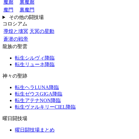
魔廊
裏魔廊
魔門
裏魔門
その他の闘技場
コロシアム
導煌と壊冥
天冥の星動
蒼潜の戦帝
龍族の聖雲
転生シルヴィ降臨
転生リューネ降臨
神々の聖跡
転生ヘラLUNA降臨
転生ゼウスGIGA降臨
転生アテナNON降臨
転生ヴァルキリーCIEL降臨
曜日闘技場
曜日闘技場まとめ