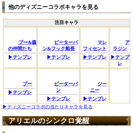
他のディズニーコラボキャラを見る
注目キャラ
プー&森
ピーターパ
マレ
ア
の仲間たち
ン&フック船長
フィセント
ラジン
▶テンプレ
▶テンプレ
▶テンプレ
▶テンプ
レ
プー
ピーターパ
ジー
ン
ニー
▶テンプレ
▶テンプレ
▶テンプレ
▶ディズニーコラボの当たりキャラを見る
アリエルのシンクロ覚醒