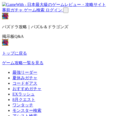
事前ガチャ
ゲーム検索
ログイン
パズドラ攻略｜パズル＆ドラゴンズ
掲示板Q&A
トップに戻る
ゲーム攻略一覧を見る
最強リーダー
夏休みガチャ
コードギアス
おすすめガチャ
EXラッシュ
8月クエスト
ワンタッチ
モンスター検索
アシスト検索