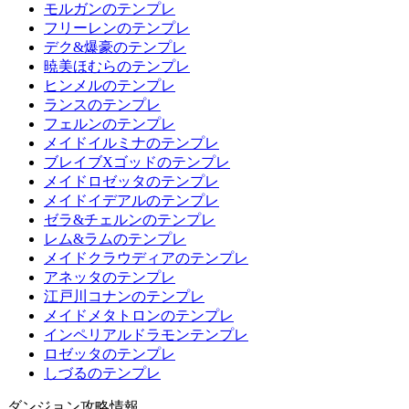
モルガンのテンプレ
フリーレンのテンプレ
デク&爆豪のテンプレ
暁美ほむらのテンプレ
ヒンメルのテンプレ
ランスのテンプレ
フェルンのテンプレ
メイドイルミナのテンプレ
ブレイブXゴッドのテンプレ
メイドロゼッタのテンプレ
メイドイデアルのテンプレ
ゼラ&チェルンのテンプレ
レム&ラムのテンプレ
メイドクラウディアのテンプレ
アネッタのテンプレ
江戸川コナンのテンプレ
メイドメタトロンのテンプレ
インペリアルドラモンテンプレ
ロゼッタのテンプレ
しづるのテンプレ
ダンジョン攻略情報