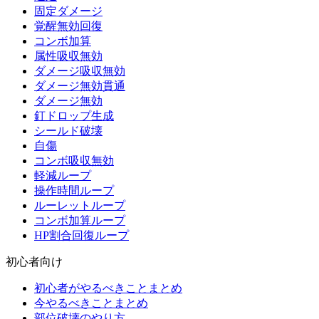
固定ダメージ
覚醒無効回復
コンボ加算
属性吸収無効
ダメージ吸収無効
ダメージ無効貫通
ダメージ無効
釘ドロップ生成
シールド破壊
自傷
コンボ吸収無効
軽減ループ
操作時間ループ
ルーレットループ
コンボ加算ループ
HP割合回復ループ
初心者向け
初心者がやるべきことまとめ
今やるべきことまとめ
部位破壊のやり方