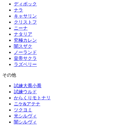
ディボック
ナラ
キャサリン
クリストフ
ニーナ
ナタリア
究極カレン
闇スザク
ノーランド
皇帝サクラ
ラズベリー
その他
試練大喬小喬
試練ウルド
からくりモトナリ
ニケ&アテナ
ツクヨミ
光シルヴィ
闇シルヴィ