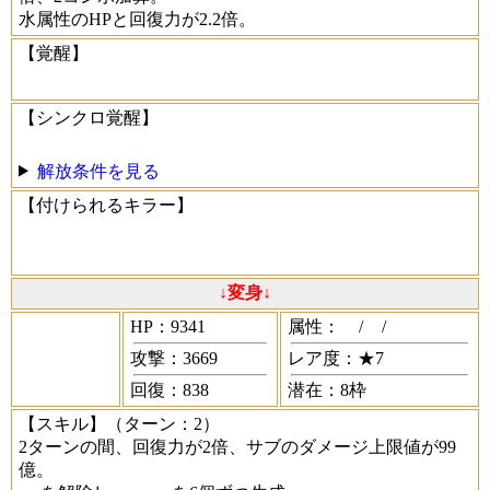
水属性のHPと回復力が2.2倍。
【覚醒】
【シンクロ覚醒】
解放条件を見る
【付けられるキラー】
↓変身↓
HP：9341
属性：
/
/
攻撃：3669
レア度：★7
回復：838
潜在：8枠
【スキル】
（ターン：2）
2ターンの間、回復力が2倍、サブのダメージ上限値が99
億。