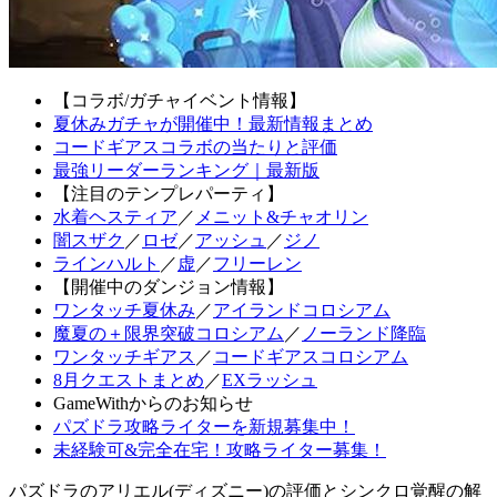
【コラボ/ガチャイベント情報】
夏休みガチャが開催中！最新情報まとめ
コードギアスコラボの当たりと評価
最強リーダーランキング｜最新版
【注目のテンプレパーティ】
水着ヘスティア
／
メニット&チャオリン
闇スザク
／
ロゼ
／
アッシュ
／
ジノ
ラインハルト
／
虚
／
フリーレン
【開催中のダンジョン情報】
ワンタッチ夏休み
／
アイランドコロシアム
魔夏の＋限界突破コロシアム
／
ノーランド降臨
ワンタッチギアス
／
コードギアスコロシアム
8月クエストまとめ
／
EXラッシュ
GameWithからのお知らせ
パズドラ攻略ライターを新規募集中！
未経験可&完全在宅！攻略ライター募集！
パズドラのアリエル(ディズニー)の評価とシンクロ覚醒の解