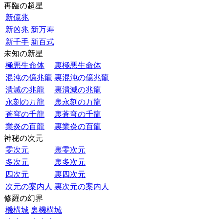
再臨の超星
新億兆
新凶兆
新万寿
新千手
新百式
未知の新星
極悪生命体
裏極悪生命体
混沌の億兆龍
裏混沌の億兆龍
潰滅の兆龍
裏潰滅の兆龍
永刻の万龍
裏永刻の万龍
蒼穹の千龍
裏蒼穹の千龍
業炎の百龍
裏業炎の百龍
神秘の次元
零次元
裏零次元
多次元
裏多次元
四次元
裏四次元
次元の案内人
裏次元の案内人
修羅の幻界
機構城
裏機構城