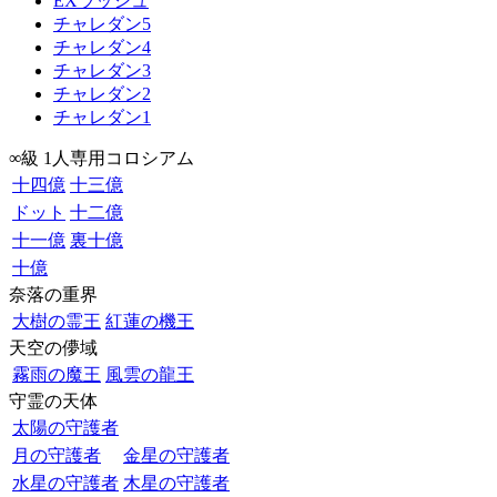
EXラッシュ
チャレダン5
チャレダン4
チャレダン3
チャレダン2
チャレダン1
∞級 1人専用コロシアム
十四億
十三億
ドット
十二億
十一億
裏十億
十億
奈落の重界
大樹の霊王
紅蓮の機王
天空の儚域
霧雨の魔王
風雲の龍王
守霊の天体
太陽の守護者
月の守護者
金星の守護者
水星の守護者
木星の守護者