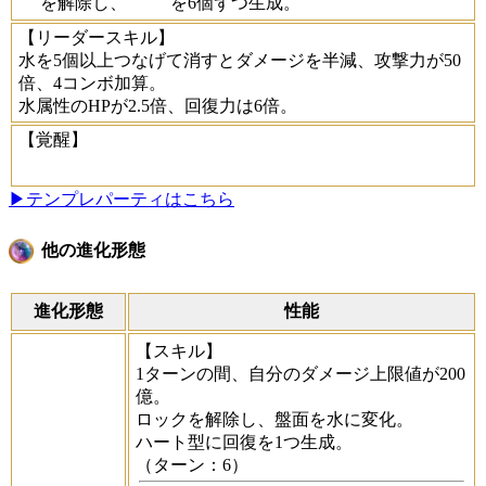
を解除し、
を6個ずつ生成。
【リーダースキル】
水を5個以上つなげて消すとダメージを半減、攻撃力が50
倍、4コンボ加算。
水属性のHPが2.5倍、回復力は6倍。
【覚醒】
▶テンプレパーティはこちら
他の進化形態
進化形態
性能
【スキル】
1ターンの間、自分のダメージ上限値が200
億。
ロックを解除し、盤面を水に変化。
ハート型に回復を1つ生成。
（ターン：6）