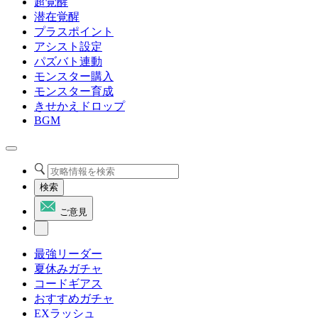
超覚醒
潜在覚醒
プラスポイント
アシスト設定
パズバト連動
モンスター購入
モンスター育成
きせかえドロップ
BGM
検索
ご意見
最強リーダー
夏休みガチャ
コードギアス
おすすめガチャ
EXラッシュ