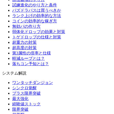
試練進化のやり方と条件
パズドラパスは買うべきか
ランク上げの効率的な方法
コインの効率的な稼ぎ方
無効パの作り方
弱体化ドロップの効果と対策
トゲドロップの仕様と対策
超重力の対策
超高度の対策
第3属性の倍率と仕様
軽減ループとは？
落ちコン予知とは？
システム解説
ワンタッチダンジョン
シンクロ覚醒
プラス限界突破
最大強化
経験値ストック
限界突破