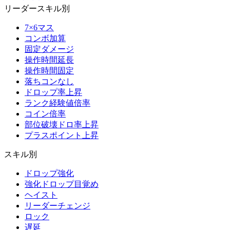
リーダースキル別
7×6マス
コンボ加算
固定ダメージ
操作時間延長
操作時間固定
落ちコンなし
ドロップ率上昇
ランク経験値倍率
コイン倍率
部位破壊ドロ率上昇
プラスポイント上昇
スキル別
ドロップ強化
強化ドロップ目覚め
ヘイスト
リーダーチェンジ
ロック
遅延