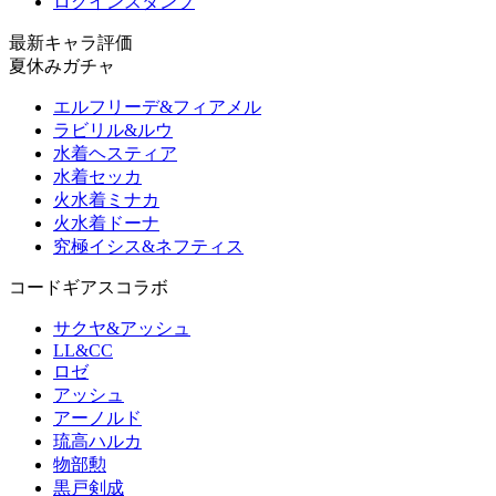
ログインスタンプ
最新キャラ評価
夏休みガチャ
エルフリーデ&フィアメル
ラビリル&ルウ
水着ヘスティア
水着セッカ
火水着ミナカ
火水着ドーナ
究極イシス&ネフティス
コードギアスコラボ
サクヤ&アッシュ
LL&CC
ロゼ
アッシュ
アーノルド
琉高ハルカ
物部勲
黒戸剣成