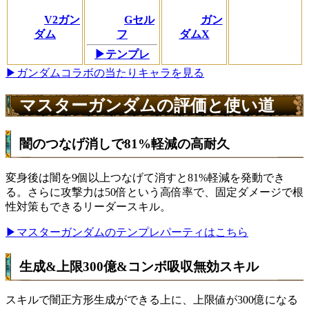
V2ガン
Gセル
ガン
ダム
フ
ダムX
▶テンプレ
▶ガンダムコラボの当たりキャラを見る
マスターガンダムの評価と使い道
闇のつなげ消しで81%軽減の高耐久
変身後は闇を9個以上つなげて消すと81%軽減を発動でき
る。さらに攻撃力は50倍という高倍率で、固定ダメージで根
性対策もできるリーダースキル。
▶︎マスターガンダムのテンプレパーティはこちら
生成&上限300億&コンボ吸収無効スキル
スキルで闇正方形生成ができる上に、上限値が300億になる