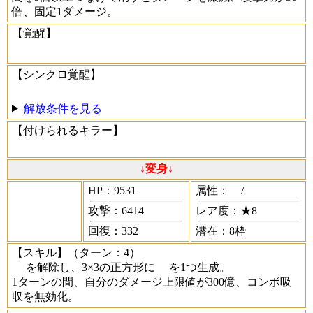
倍、固定1ダメージ。
【覚醒】
【シンクロ覚醒】
解放条件を見る
【付けられるキラー】
↓変身↓
HP：9531
属性：
/
攻撃：6414
レア度：★8
回復：332
潜在：8枠
【スキル】
（ターン：4）
を解除し、3×3の正方形に
を1つ生成。
1ターンの間、自分のダメージ上限値が300億、コンボ吸
収を無効化。