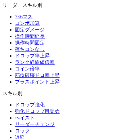
リーダースキル別
7×6マス
コンボ加算
固定ダメージ
操作時間延長
操作時間固定
落ちコンなし
ドロップ率上昇
ランク経験値倍率
コイン倍率
部位破壊ドロ率上昇
プラスポイント上昇
スキル別
ドロップ強化
強化ドロップ目覚め
ヘイスト
リーダーチェンジ
ロック
遅延