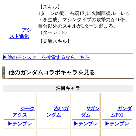
【スキル】
1ターンの間、右端1列に火闇回復ルーレッ
トを生成、マシンタイプの攻撃力が10倍。
自分以外のスキルが1ターン溜まる。
アシ
（ターン：8）
スト進化
【覚醒スキル】
▶他のモンスターを検索するならこちら
他のガンダムコラボキャラを見る
注目キャラ
ジーク
赤いガ
∀ガン
ガンダ
アクス
ンダム
ダム
ムF91
▶テンプレ
▶テンプレ
▶テンプレ