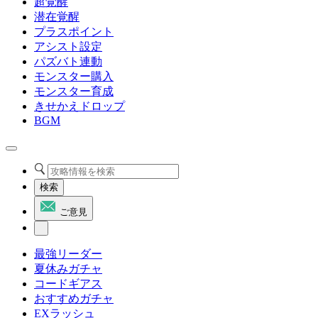
超覚醒
潜在覚醒
プラスポイント
アシスト設定
パズバト連動
モンスター購入
モンスター育成
きせかえドロップ
BGM
検索
ご意見
最強リーダー
夏休みガチャ
コードギアス
おすすめガチャ
EXラッシュ