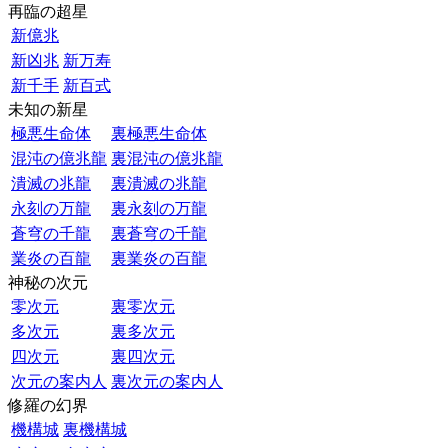
再臨の超星
新億兆
新凶兆
新万寿
新千手
新百式
未知の新星
極悪生命体
裏極悪生命体
混沌の億兆龍
裏混沌の億兆龍
潰滅の兆龍
裏潰滅の兆龍
永刻の万龍
裏永刻の万龍
蒼穹の千龍
裏蒼穹の千龍
業炎の百龍
裏業炎の百龍
神秘の次元
零次元
裏零次元
多次元
裏多次元
四次元
裏四次元
次元の案内人
裏次元の案内人
修羅の幻界
機構城
裏機構城