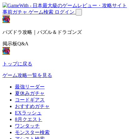
事前ガチャ
ゲーム検索
ログイン
パズドラ攻略｜パズル＆ドラゴンズ
掲示板Q&A
トップに戻る
ゲーム攻略一覧を見る
最強リーダー
夏休みガチャ
コードギアス
おすすめガチャ
EXラッシュ
8月クエスト
ワンタッチ
モンスター検索
アシスト検索