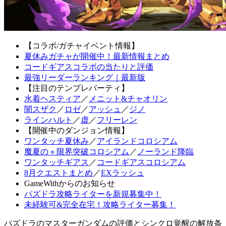
【コラボ/ガチャイベント情報】
夏休みガチャが開催中！最新情報まとめ
コードギアスコラボの当たりと評価
最強リーダーランキング｜最新版
【注目のテンプレパーティ】
水着ヘスティア
／
メニット&チャオリン
闇スザク
／
ロゼ
／
アッシュ
／
ジノ
ラインハルト
／
虚
／
フリーレン
【開催中のダンジョン情報】
ワンタッチ夏休み
／
アイランドコロシアム
魔夏の＋限界突破コロシアム
／
ノーランド降臨
ワンタッチギアス
／
コードギアスコロシアム
8月クエストまとめ
／
EXラッシュ
GameWithからのお知らせ
パズドラ攻略ライターを新規募集中！
未経験可&完全在宅！攻略ライター募集！
パズドラのマスターガンダムの評価とシンクロ覚醒の解放条