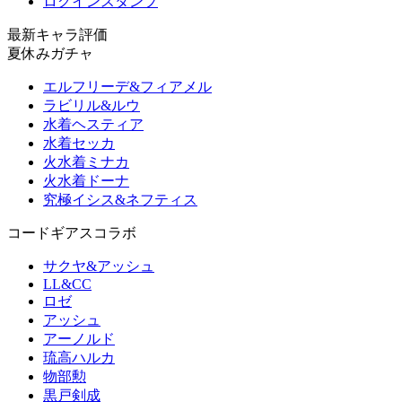
ログインスタンプ
最新キャラ評価
夏休みガチャ
エルフリーデ&フィアメル
ラビリル&ルウ
水着ヘスティア
水着セッカ
火水着ミナカ
火水着ドーナ
究極イシス&ネフティス
コードギアスコラボ
サクヤ&アッシュ
LL&CC
ロゼ
アッシュ
アーノルド
琉高ハルカ
物部勲
黒戸剣成