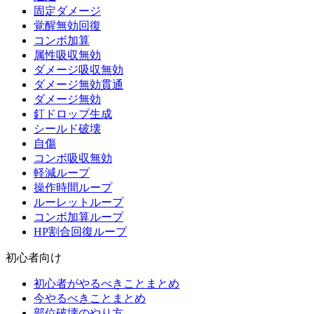
固定ダメージ
覚醒無効回復
コンボ加算
属性吸収無効
ダメージ吸収無効
ダメージ無効貫通
ダメージ無効
釘ドロップ生成
シールド破壊
自傷
コンボ吸収無効
軽減ループ
操作時間ループ
ルーレットループ
コンボ加算ループ
HP割合回復ループ
初心者向け
初心者がやるべきことまとめ
今やるべきことまとめ
部位破壊のやり方