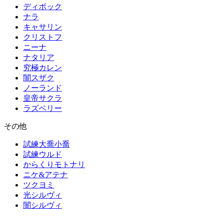
ディボック
ナラ
キャサリン
クリストフ
ニーナ
ナタリア
究極カレン
闇スザク
ノーランド
皇帝サクラ
ラズベリー
その他
試練大喬小喬
試練ウルド
からくりモトナリ
ニケ&アテナ
ツクヨミ
光シルヴィ
闇シルヴィ