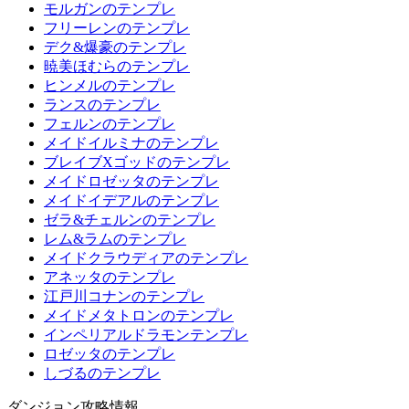
モルガンのテンプレ
フリーレンのテンプレ
デク&爆豪のテンプレ
暁美ほむらのテンプレ
ヒンメルのテンプレ
ランスのテンプレ
フェルンのテンプレ
メイドイルミナのテンプレ
ブレイブXゴッドのテンプレ
メイドロゼッタのテンプレ
メイドイデアルのテンプレ
ゼラ&チェルンのテンプレ
レム&ラムのテンプレ
メイドクラウディアのテンプレ
アネッタのテンプレ
江戸川コナンのテンプレ
メイドメタトロンのテンプレ
インペリアルドラモンテンプレ
ロゼッタのテンプレ
しづるのテンプレ
ダンジョン攻略情報