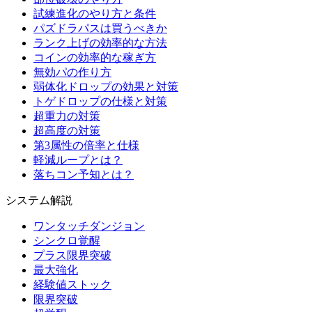
試練進化のやり方と条件
パズドラパスは買うべきか
ランク上げの効率的な方法
コインの効率的な稼ぎ方
無効パの作り方
弱体化ドロップの効果と対策
トゲドロップの仕様と対策
超重力の対策
超高度の対策
第3属性の倍率と仕様
軽減ループとは？
落ちコン予知とは？
システム解説
ワンタッチダンジョン
シンクロ覚醒
プラス限界突破
最大強化
経験値ストック
限界突破