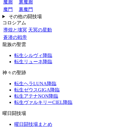
魔廊
裏魔廊
魔門
裏魔門
その他の闘技場
コロシアム
導煌と壊冥
天冥の星動
蒼潜の戦帝
龍族の聖雲
転生シルヴィ降臨
転生リューネ降臨
神々の聖跡
転生ヘラLUNA降臨
転生ゼウスGIGA降臨
転生アテナNON降臨
転生ヴァルキリーCIEL降臨
曜日闘技場
曜日闘技場まとめ