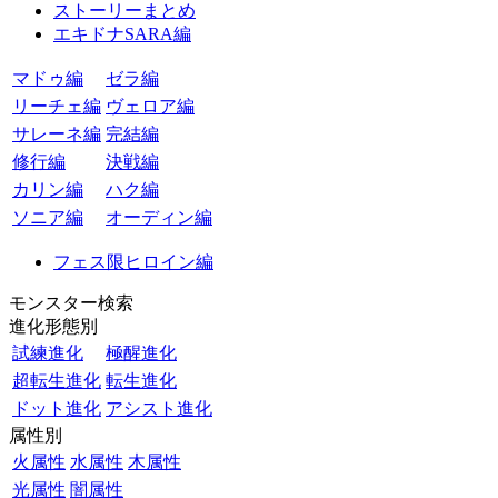
ストーリーまとめ
エキドナSARA編
マドゥ編
ゼラ編
リーチェ編
ヴェロア編
サレーネ編
完結編
修行編
決戦編
カリン編
ハク編
ソニア編
オーディン編
フェス限ヒロイン編
モンスター検索
進化形態別
試練進化
極醒進化
超転生進化
転生進化
ドット進化
アシスト進化
属性別
火属性
水属性
木属性
光属性
闇属性