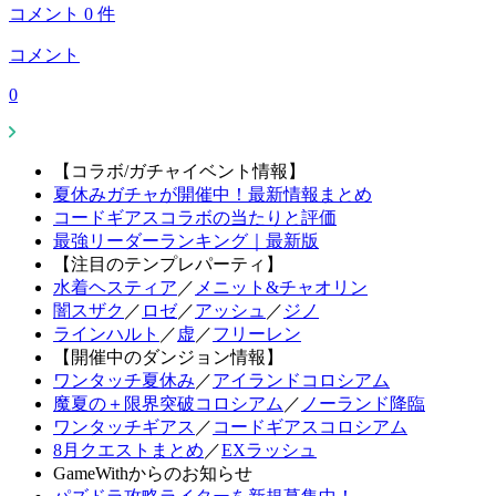
コメント
0
件
コメント
0
【コラボ/ガチャイベント情報】
夏休みガチャが開催中！最新情報まとめ
コードギアスコラボの当たりと評価
最強リーダーランキング｜最新版
【注目のテンプレパーティ】
水着ヘスティア
／
メニット&チャオリン
闇スザク
／
ロゼ
／
アッシュ
／
ジノ
ラインハルト
／
虚
／
フリーレン
【開催中のダンジョン情報】
ワンタッチ夏休み
／
アイランドコロシアム
魔夏の＋限界突破コロシアム
／
ノーランド降臨
ワンタッチギアス
／
コードギアスコロシアム
8月クエストまとめ
／
EXラッシュ
GameWithからのお知らせ