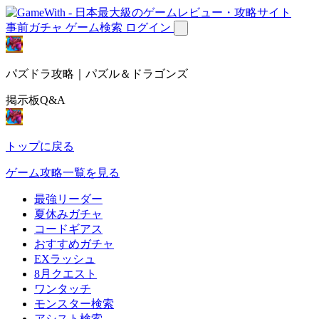
事前ガチャ
ゲーム検索
ログイン
パズドラ攻略｜パズル＆ドラゴンズ
掲示板Q&A
トップに戻る
ゲーム攻略一覧を見る
最強リーダー
夏休みガチャ
コードギアス
おすすめガチャ
EXラッシュ
8月クエスト
ワンタッチ
モンスター検索
アシスト検索