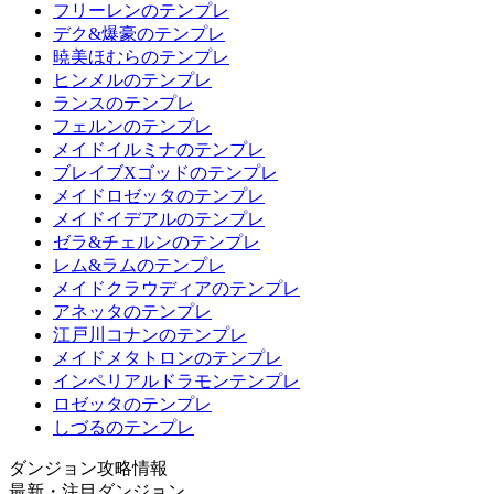
フリーレンのテンプレ
デク&爆豪のテンプレ
暁美ほむらのテンプレ
ヒンメルのテンプレ
ランスのテンプレ
フェルンのテンプレ
メイドイルミナのテンプレ
ブレイブXゴッドのテンプレ
メイドロゼッタのテンプレ
メイドイデアルのテンプレ
ゼラ&チェルンのテンプレ
レム&ラムのテンプレ
メイドクラウディアのテンプレ
アネッタのテンプレ
江戸川コナンのテンプレ
メイドメタトロンのテンプレ
インペリアルドラモンテンプレ
ロゼッタのテンプレ
しづるのテンプレ
ダンジョン攻略情報
最新・注目ダンジョン