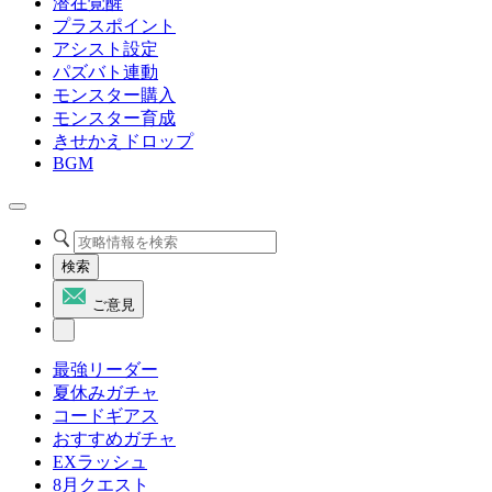
潜在覚醒
プラスポイント
アシスト設定
パズバト連動
モンスター購入
モンスター育成
きせかえドロップ
BGM
検索
ご意見
最強リーダー
夏休みガチャ
コードギアス
おすすめガチャ
EXラッシュ
8月クエスト