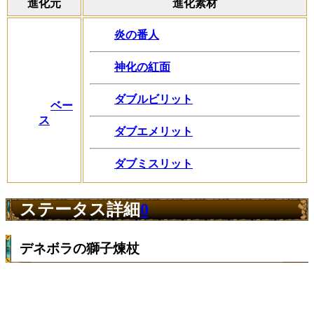
進化元
進化素材
炎の番人
神化の紅面
ダブルビリット
ベー
ス
ダブエメリット
ダブミスリット
ステータス詳細
0
デネボラの獅子煉杖