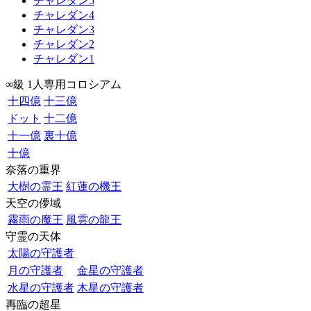
チャレダン5
チャレダン4
チャレダン3
チャレダン2
チャレダン1
∞級 1人専用コロシアム
十四億
十三億
ドット
十二億
十一億
裏十億
十億
奈落の重界
大樹の霊王
紅蓮の機王
天空の儚域
霧雨の魔王
風雲の龍王
守霊の天体
太陽の守護者
月の守護者
金星の守護者
水星の守護者
木星の守護者
再臨の超星