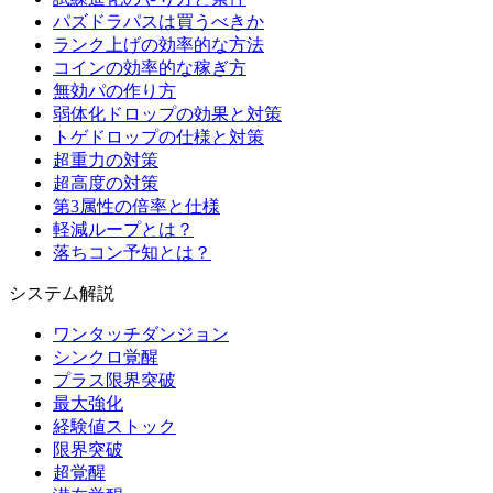
パズドラパスは買うべきか
ランク上げの効率的な方法
コインの効率的な稼ぎ方
無効パの作り方
弱体化ドロップの効果と対策
トゲドロップの仕様と対策
超重力の対策
超高度の対策
第3属性の倍率と仕様
軽減ループとは？
落ちコン予知とは？
システム解説
ワンタッチダンジョン
シンクロ覚醒
プラス限界突破
最大強化
経験値ストック
限界突破
超覚醒