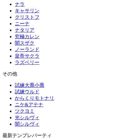
ナラ
キャサリン
クリストフ
ニーナ
ナタリア
究極カレン
闇スザク
ノーランド
皇帝サクラ
ラズベリー
その他
試練大喬小喬
試練ウルド
からくりモトナリ
ニケ&アテナ
ツクヨミ
光シルヴィ
闇シルヴィ
最新テンプレパーティ