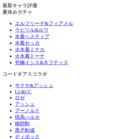
最新キャラ評価
夏休みガチャ
エルフリーデ&フィアメル
ラビリル&ルウ
水着ヘスティア
水着セッカ
火水着ミナカ
火水着ドーナ
究極イシス&ネフティス
コードギアスコラボ
サクヤ&アッシュ
LL&CC
ロゼ
アッシュ
アーノルド
琉高ハルカ
物部勲
黒戸剣成
ディボック