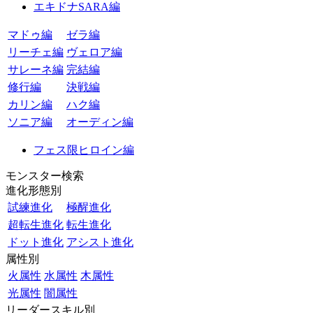
エキドナSARA編
マドゥ編
ゼラ編
リーチェ編
ヴェロア編
サレーネ編
完結編
修行編
決戦編
カリン編
ハク編
ソニア編
オーディン編
フェス限ヒロイン編
モンスター検索
進化形態別
試練進化
極醒進化
超転生進化
転生進化
ドット進化
アシスト進化
属性別
火属性
水属性
木属性
光属性
闇属性
リーダースキル別