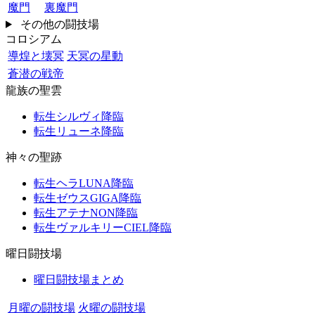
魔門
裏魔門
その他の闘技場
コロシアム
導煌と壊冥
天冥の星動
蒼潜の戦帝
龍族の聖雲
転生シルヴィ降臨
転生リューネ降臨
神々の聖跡
転生ヘラLUNA降臨
転生ゼウスGIGA降臨
転生アテナNON降臨
転生ヴァルキリーCIEL降臨
曜日闘技場
曜日闘技場まとめ
月曜の闘技場
火曜の闘技場