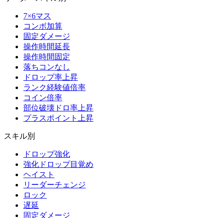
7×6マス
コンボ加算
固定ダメージ
操作時間延長
操作時間固定
落ちコンなし
ドロップ率上昇
ランク経験値倍率
コイン倍率
部位破壊ドロ率上昇
プラスポイント上昇
スキル別
ドロップ強化
強化ドロップ目覚め
ヘイスト
リーダーチェンジ
ロック
遅延
固定ダメージ