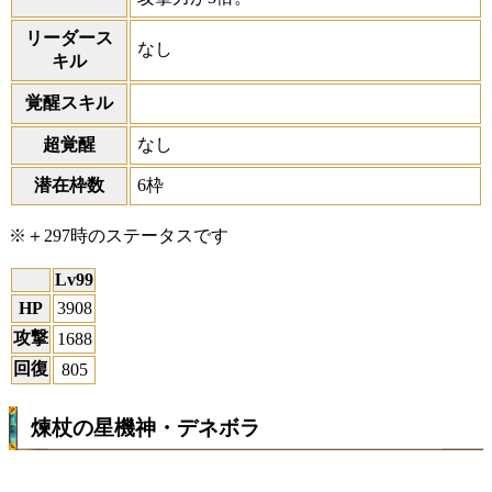
リーダース
なし
キル
覚醒スキル
超覚醒
なし
潜在枠数
6枠
※＋297時のステータスです
Lv99
HP
3908
攻撃
1688
回復
805
煉杖の星機神・デネボラ