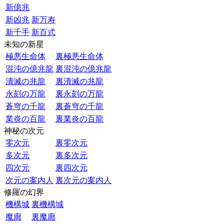
新億兆
新凶兆
新万寿
新千手
新百式
未知の新星
極悪生命体
裏極悪生命体
混沌の億兆龍
裏混沌の億兆龍
潰滅の兆龍
裏潰滅の兆龍
永刻の万龍
裏永刻の万龍
蒼穹の千龍
裏蒼穹の千龍
業炎の百龍
裏業炎の百龍
神秘の次元
零次元
裏零次元
多次元
裏多次元
四次元
裏四次元
次元の案内人
裏次元の案内人
修羅の幻界
機構城
裏機構城
魔廊
裏魔廊