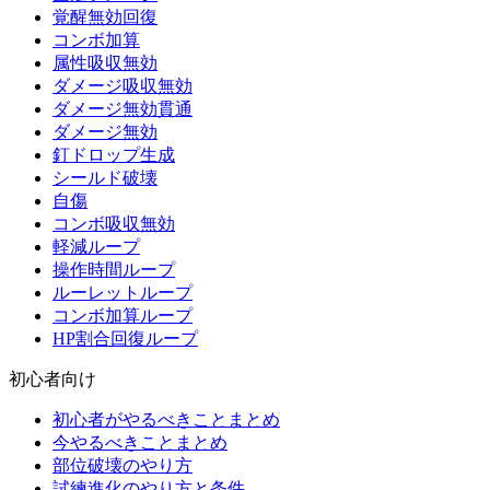
覚醒無効回復
コンボ加算
属性吸収無効
ダメージ吸収無効
ダメージ無効貫通
ダメージ無効
釘ドロップ生成
シールド破壊
自傷
コンボ吸収無効
軽減ループ
操作時間ループ
ルーレットループ
コンボ加算ループ
HP割合回復ループ
初心者向け
初心者がやるべきことまとめ
今やるべきことまとめ
部位破壊のやり方
試練進化のやり方と条件