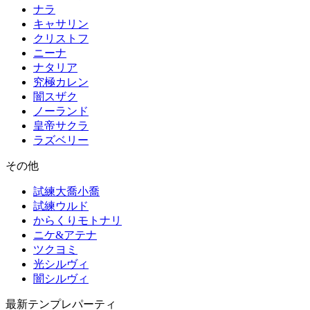
ナラ
キャサリン
クリストフ
ニーナ
ナタリア
究極カレン
闇スザク
ノーランド
皇帝サクラ
ラズベリー
その他
試練大喬小喬
試練ウルド
からくりモトナリ
ニケ&アテナ
ツクヨミ
光シルヴィ
闇シルヴィ
最新テンプレパーティ