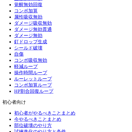
覚醒無効回復
コンボ加算
属性吸収無効
ダメージ吸収無効
ダメージ無効貫通
ダメージ無効
釘ドロップ生成
シールド破壊
自傷
コンボ吸収無効
軽減ループ
操作時間ループ
ルーレットループ
コンボ加算ループ
HP割合回復ループ
初心者向け
初心者がやるべきことまとめ
今やるべきことまとめ
部位破壊のやり方
試練進化のやり方と条件