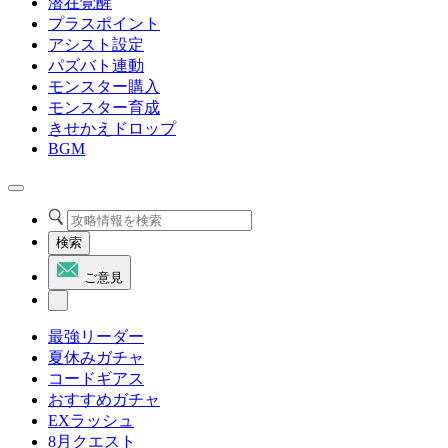
潜在覚醒
プラスポイント
アシスト設定
パズバト連動
モンスター購入
モンスター育成
きせかえドロップ
BGM
検索
ご意見
最強リーダー
夏休みガチャ
コードギアス
おすすめガチャ
EXラッシュ
8月クエスト