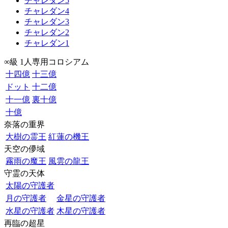
チャレダン5
チャレダン4
チャレダン3
チャレダン2
チャレダン1
∞級 1人専用コロシアム
十四億
十三億
ドット
十二億
十一億
裏十億
十億
奈落の重界
大樹の霊王
紅蓮の機王
天空の儚域
霧雨の魔王
風雲の龍王
守霊の天体
太陽の守護者
月の守護者
金星の守護者
水星の守護者
木星の守護者
再臨の超星