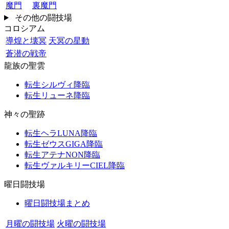
魔門
裏魔門
その他の闘技場
コロシアム
導煌と壊冥
天冥の星動
蒼潜の戦帝
龍族の聖雲
転生シルヴィ降臨
転生リューネ降臨
神々の聖跡
転生ヘラLUNA降臨
転生ゼウスGIGA降臨
転生アテナNON降臨
転生ヴァルキリーCIEL降臨
曜日闘技場
曜日闘技場まとめ
月曜の闘技場
火曜の闘技場