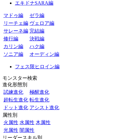
エキドナSARA編
マドゥ編
ゼラ編
リーチェ編
ヴェロア編
サレーネ編
完結編
修行編
決戦編
カリン編
ハク編
ソニア編
オーディン編
フェス限ヒロイン編
モンスター検索
進化形態別
試練進化
極醒進化
超転生進化
転生進化
ドット進化
アシスト進化
属性別
火属性
水属性
木属性
光属性
闇属性
リーダースキル別