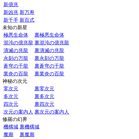
新億兆
新凶兆
新万寿
新千手
新百式
未知の新星
極悪生命体
裏極悪生命体
混沌の億兆龍
裏混沌の億兆龍
潰滅の兆龍
裏潰滅の兆龍
永刻の万龍
裏永刻の万龍
蒼穹の千龍
裏蒼穹の千龍
業炎の百龍
裏業炎の百龍
神秘の次元
零次元
裏零次元
多次元
裏多次元
四次元
裏四次元
次元の案内人
裏次元の案内人
修羅の幻界
機構城
裏機構城
魔廊
裏魔廊