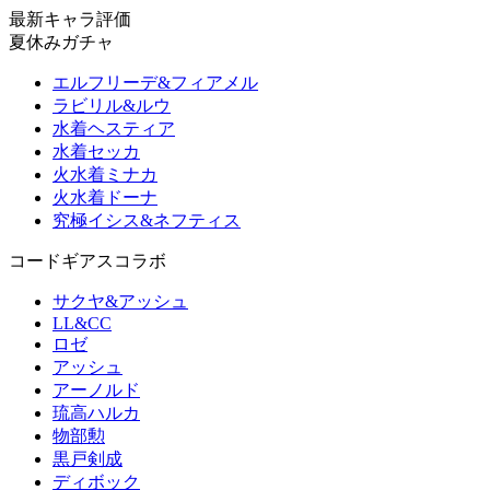
最新キャラ評価
夏休みガチャ
エルフリーデ&フィアメル
ラビリル&ルウ
水着ヘスティア
水着セッカ
火水着ミナカ
火水着ドーナ
究極イシス&ネフティス
コードギアスコラボ
サクヤ&アッシュ
LL&CC
ロゼ
アッシュ
アーノルド
琉高ハルカ
物部勲
黒戸剣成
ディボック