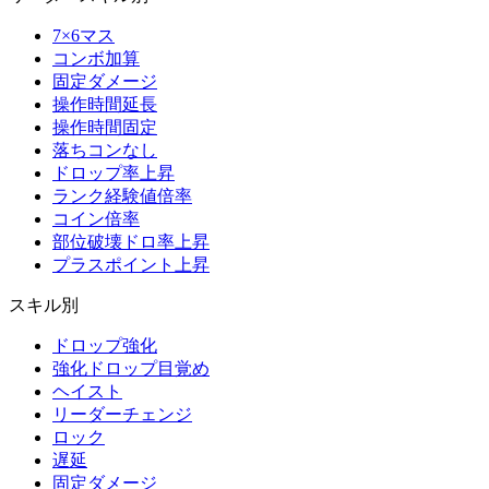
7×6マス
コンボ加算
固定ダメージ
操作時間延長
操作時間固定
落ちコンなし
ドロップ率上昇
ランク経験値倍率
コイン倍率
部位破壊ドロ率上昇
プラスポイント上昇
スキル別
ドロップ強化
強化ドロップ目覚め
ヘイスト
リーダーチェンジ
ロック
遅延
固定ダメージ