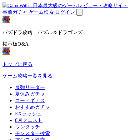
事前ガチャ
ゲーム検索
ログイン
パズドラ攻略｜パズル＆ドラゴンズ
掲示板Q&A
トップに戻る
ゲーム攻略一覧を見る
最強リーダー
夏休みガチャ
コードギアス
おすすめガチャ
EXラッシュ
8月クエスト
ワンタッチ
モンスター検索
アシスト検索