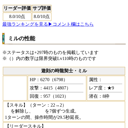
リーダー評価
サブ評価
8.0
/10点
8.0
/10点
最強ランキングを見る
▶コメント欄はこちら
ミルの性能
※ステータスは+297時のものを掲載しています
※（）内の数字は限界突破Lv110時のものです
遊刻の時龍契士・ミル
HP：6270（6798）
属性：
攻撃：4415（4807）
レア度：★9
回復：957（1023）
潜在：8枠
【スキル】
（ターン：22→2）
を解除し、
を7個ずつ生成。
1ターンの間、操作時間が29.5秒延長。
【リーダースキル】