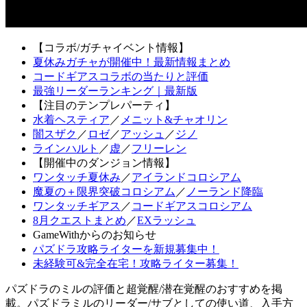
【コラボ/ガチャイベント情報】
夏休みガチャが開催中！最新情報まとめ
コードギアスコラボの当たりと評価
最強リーダーランキング｜最新版
【注目のテンプレパーティ】
水着ヘスティア
／
メニット&チャオリン
闇スザク
／
ロゼ
／
アッシュ
／
ジノ
ラインハルト
／
虚
／
フリーレン
【開催中のダンジョン情報】
ワンタッチ夏休み
／
アイランドコロシアム
魔夏の＋限界突破コロシアム
／
ノーランド降臨
ワンタッチギアス
／
コードギアスコロシアム
8月クエストまとめ
／
EXラッシュ
GameWithからのお知らせ
パズドラ攻略ライターを新規募集中！
未経験可&完全在宅！攻略ライター募集！
パズドラのミルの評価と超覚醒/潜在覚醒のおすすめを掲
載。パズドラミルのリーダー/サブとしての使い道、入手方