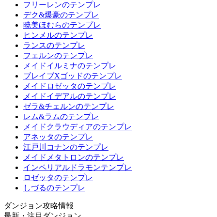
フリーレンのテンプレ
デク&爆豪のテンプレ
暁美ほむらのテンプレ
ヒンメルのテンプレ
ランスのテンプレ
フェルンのテンプレ
メイドイルミナのテンプレ
ブレイブXゴッドのテンプレ
メイドロゼッタのテンプレ
メイドイデアルのテンプレ
ゼラ&チェルンのテンプレ
レム&ラムのテンプレ
メイドクラウディアのテンプレ
アネッタのテンプレ
江戸川コナンのテンプレ
メイドメタトロンのテンプレ
インペリアルドラモンテンプレ
ロゼッタのテンプレ
しづるのテンプレ
ダンジョン攻略情報
最新・注目ダンジョン