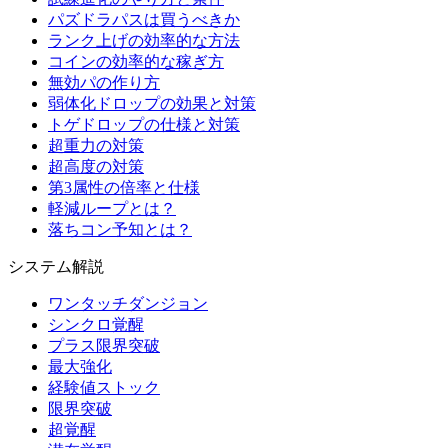
パズドラパスは買うべきか
ランク上げの効率的な方法
コインの効率的な稼ぎ方
無効パの作り方
弱体化ドロップの効果と対策
トゲドロップの仕様と対策
超重力の対策
超高度の対策
第3属性の倍率と仕様
軽減ループとは？
落ちコン予知とは？
システム解説
ワンタッチダンジョン
シンクロ覚醒
プラス限界突破
最大強化
経験値ストック
限界突破
超覚醒