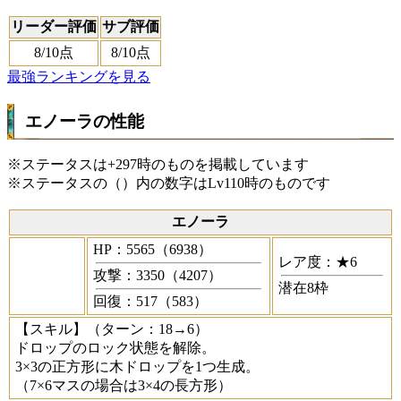
リーダー評価
サブ評価
8
/10点
8
/10点
最強ランキングを見る
エノーラの性能
※ステータスは+297時のものを掲載しています
※ステータスの（）内の数字はLv110時のものです
エノーラ
HP：5565（6938）
レア度：★6
攻撃：3350（4207）
潜在8枠
回復：517（583）
【スキル】
（ターン：18→6）
ドロップのロック状態を解除。
3×3の正方形に木ドロップを1つ生成。
（7×6マスの場合は3×4の長方形）