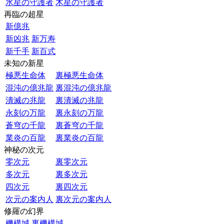
水星の守護者
木星の守護者
再臨の超星
新億兆
新凶兆
新万寿
新千手
新百式
未知の新星
極悪生命体
裏極悪生命体
混沌の億兆龍
裏混沌の億兆龍
潰滅の兆龍
裏潰滅の兆龍
永刻の万龍
裏永刻の万龍
蒼穹の千龍
裏蒼穹の千龍
業炎の百龍
裏業炎の百龍
神秘の次元
零次元
裏零次元
多次元
裏多次元
四次元
裏四次元
次元の案内人
裏次元の案内人
修羅の幻界
機構城
裏機構城