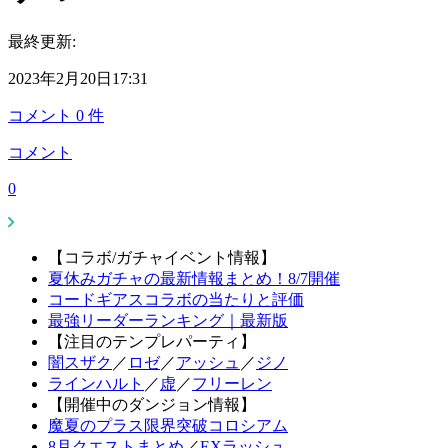
最終更新:
2023年2月20日17:31
コメント
0
件
コメント
0
【コラボ/ガチャイベント情報】
夏休みガチャの最新情報まとめ！8/7開催
コードギアスコラボの当たりと評価
最強リーダーランキング｜最新版
【注目のテンプレパーティ】
闇スザク
／
ロゼ
／
アッシュ
／
ジノ
ラインハルト
／
虚
／
フリーレン
【開催中のダンジョン情報】
魔夏のプラス限界突破コロシアム
8月クエストまとめ
／
EXラッシュ