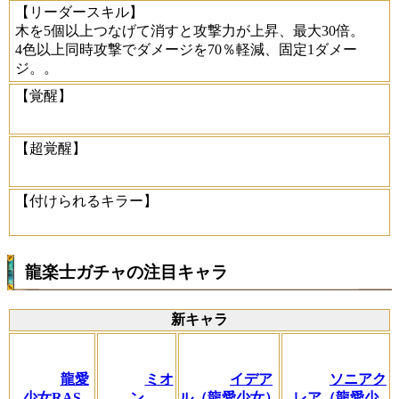
【リーダースキル】
木を5個以上つなげて消すと攻撃力が上昇、最大30倍。
4色以上同時攻撃でダメージを70％軽減、固定1ダメー
ジ。。
【覚醒】
【超覚醒】
【付けられるキラー】
龍楽士ガチャの注目キャラ
新キャラ
龍愛
ミオ
イデア
ソニアク
少女RAS
ン
ル（龍愛少女）
レア（龍愛少