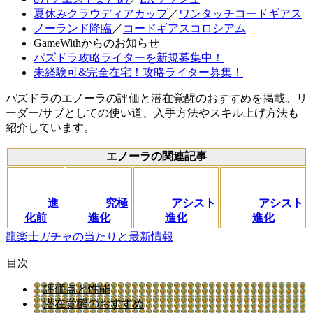
夏休みクラウディアカップ
／
ワンタッチコードギアス
ノーランド降臨
／
コードギアスコロシアム
GameWithからのお知らせ
パズドラ攻略ライターを新規募集中！
未経験可&完全在宅！攻略ライター募集！
パズドラのエノーラの評価と潜在覚醒のおすすめを掲載。リ
ーダー/サブとしての使い道、入手方法やスキル上げ方法も
紹介しています。
エノーラの関連記事
進
究極
アシスト
アシスト
化前
進化
進化
進化
龍楽士ガチャの当たりと最新情報
目次
評価点と性能
潜在覚醒のおすすめ