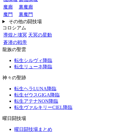
魔廊
裏魔廊
魔門
裏魔門
その他の闘技場
コロシアム
導煌と壊冥
天冥の星動
蒼潜の戦帝
龍族の聖雲
転生シルヴィ降臨
転生リューネ降臨
神々の聖跡
転生ヘラLUNA降臨
転生ゼウスGIGA降臨
転生アテナNON降臨
転生ヴァルキリーCIEL降臨
曜日闘技場
曜日闘技場まとめ