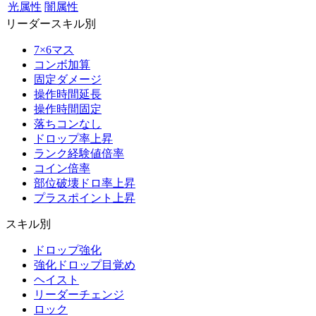
光属性
闇属性
リーダースキル別
7×6マス
コンボ加算
固定ダメージ
操作時間延長
操作時間固定
落ちコンなし
ドロップ率上昇
ランク経験値倍率
コイン倍率
部位破壊ドロ率上昇
プラスポイント上昇
スキル別
ドロップ強化
強化ドロップ目覚め
ヘイスト
リーダーチェンジ
ロック