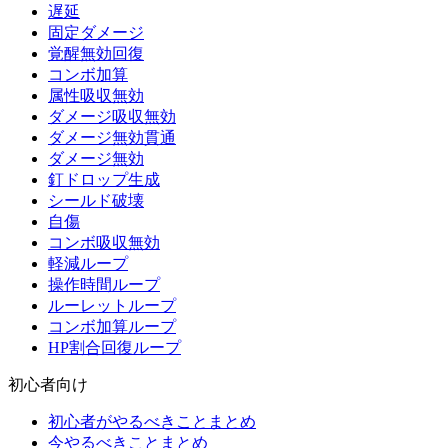
遅延
固定ダメージ
覚醒無効回復
コンボ加算
属性吸収無効
ダメージ吸収無効
ダメージ無効貫通
ダメージ無効
釘ドロップ生成
シールド破壊
自傷
コンボ吸収無効
軽減ループ
操作時間ループ
ルーレットループ
コンボ加算ループ
HP割合回復ループ
初心者向け
初心者がやるべきことまとめ
今やるべきことまとめ