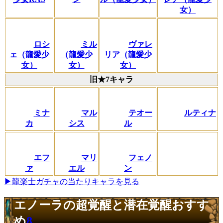
女）
ロシ
ミル
ヴァレ
ェ（龍愛少
（龍愛少
リア（龍愛少
女）
女）
女）
旧★7キャラ
ミナ
マル
テオー
ルティナ
カ
シス
ル
エフ
マリ
フェノ
ァ
エル
ン
▶龍楽士ガチャの当たりキャラを見る
エノーラの超覚醒と潜在覚醒おすす
め
8