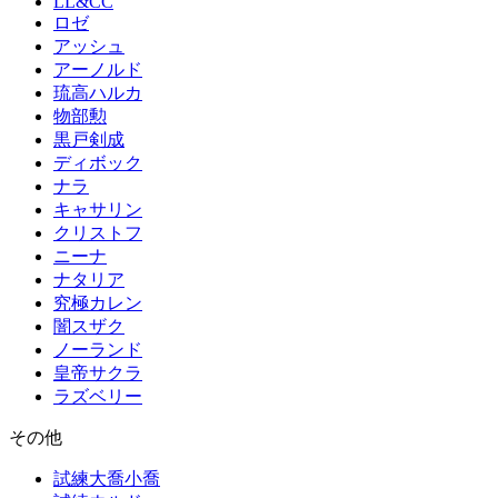
LL&CC
ロゼ
アッシュ
アーノルド
琉高ハルカ
物部勲
黒戸剣成
ディボック
ナラ
キャサリン
クリストフ
ニーナ
ナタリア
究極カレン
闇スザク
ノーランド
皇帝サクラ
ラズベリー
その他
試練大喬小喬