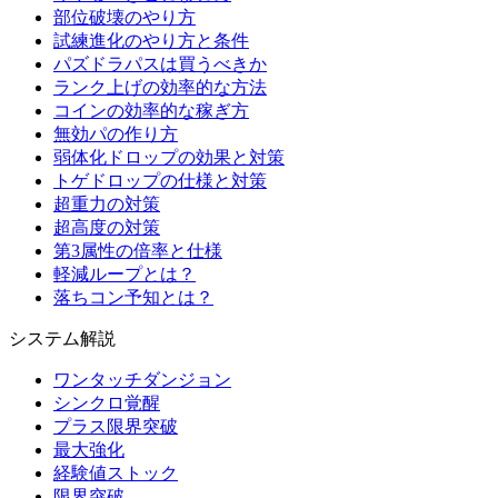
部位破壊のやり方
試練進化のやり方と条件
パズドラパスは買うべきか
ランク上げの効率的な方法
コインの効率的な稼ぎ方
無効パの作り方
弱体化ドロップの効果と対策
トゲドロップの仕様と対策
超重力の対策
超高度の対策
第3属性の倍率と仕様
軽減ループとは？
落ちコン予知とは？
システム解説
ワンタッチダンジョン
シンクロ覚醒
プラス限界突破
最大強化
経験値ストック
限界突破