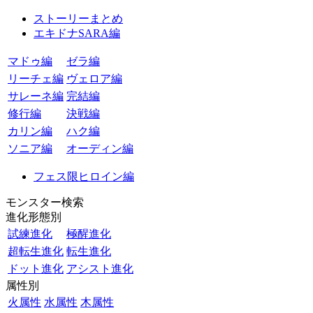
ストーリーまとめ
エキドナSARA編
マドゥ編
ゼラ編
リーチェ編
ヴェロア編
サレーネ編
完結編
修行編
決戦編
カリン編
ハク編
ソニア編
オーディン編
フェス限ヒロイン編
モンスター検索
進化形態別
試練進化
極醒進化
超転生進化
転生進化
ドット進化
アシスト進化
属性別
火属性
水属性
木属性