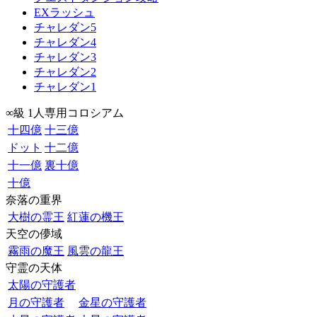
EXラッシュ
チャレダン5
チャレダン4
チャレダン3
チャレダン2
チャレダン1
∞級 1人専用コロシアム
十四億
十三億
ドット
十二億
十一億
裏十億
十億
奈落の重界
大樹の霊王
紅蓮の機王
天空の儚域
霧雨の魔王
風雲の龍王
守霊の天体
太陽の守護者
月の守護者
金星の守護者