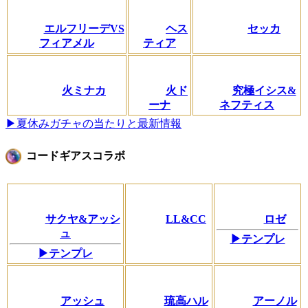
エルフリーデVS
ヘス
セッカ
フィアメル
ティア
火ミナカ
火ド
究極イシス&
ーナ
ネフティス
▶夏休みガチャの当たりと最新情報
コードギアスコラボ
サクヤ&アッシ
LL&CC
ロゼ
ュ
▶テンプレ
▶テンプレ
アッシュ
琉高ハル
アーノル