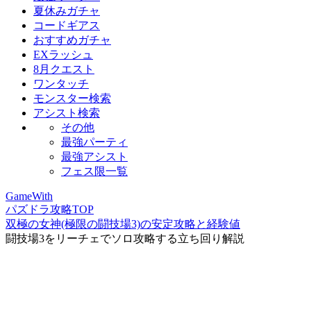
夏休みガチャ
コードギアス
おすすめガチャ
EXラッシュ
8月クエスト
ワンタッチ
モンスター検索
アシスト検索
その他
最強パーティ
最強アシスト
フェス限一覧
GameWith
パズドラ攻略TOP
双極の女神(極限の闘技場3)の安定攻略と経験値
闘技場3をリーチェでソロ攻略する立ち回り解説