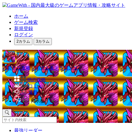
ホーム
ゲーム検索
新規登録
ログイン
2カラム
3カラム
パズドラ攻略｜パズル＆ドラゴンズ
他の攻略
コミュ
速報
掲示板
最強リーダー