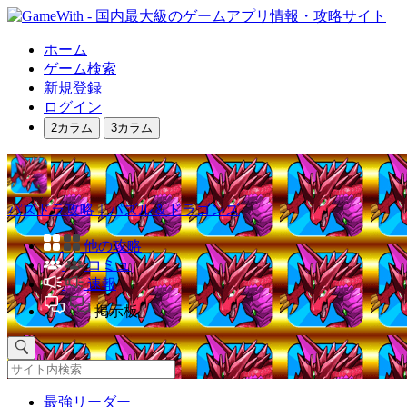
ホーム
ゲーム検索
新規登録
ログイン
2カラム
3カラム
パズドラ攻略｜パズル＆ドラゴンズ
他の攻略
コミュ
速報
掲示板
最強リーダー