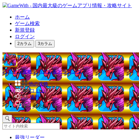
ホーム
ゲーム検索
新規登録
ログイン
2カラム
3カラム
パズドラ攻略｜パズル＆ドラゴンズ
他の攻略
コミュ
速報
掲示板
最強リーダー