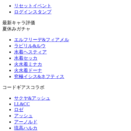
リセットイベント
ログインスタンプ
最新キャラ評価
夏休みガチャ
エルフリーデ&フィアメル
ラビリル&ルウ
水着ヘスティア
水着セッカ
火水着ミナカ
火水着ドーナ
究極イシス&ネフティス
コードギアスコラボ
サクヤ&アッシュ
LL&CC
ロゼ
アッシュ
アーノルド
琉高ハルカ