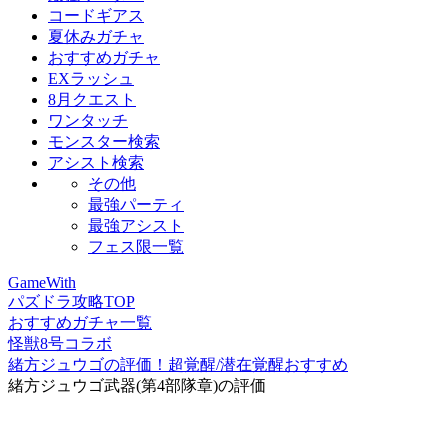
コードギアス
夏休みガチャ
おすすめガチャ
EXラッシュ
8月クエスト
ワンタッチ
モンスター検索
アシスト検索
その他
最強パーティ
最強アシスト
フェス限一覧
GameWith
パズドラ攻略TOP
おすすめガチャ一覧
怪獣8号コラボ
緒方ジュウゴの評価！超覚醒/潜在覚醒おすすめ
緒方ジュウゴ武器(第4部隊章)の評価