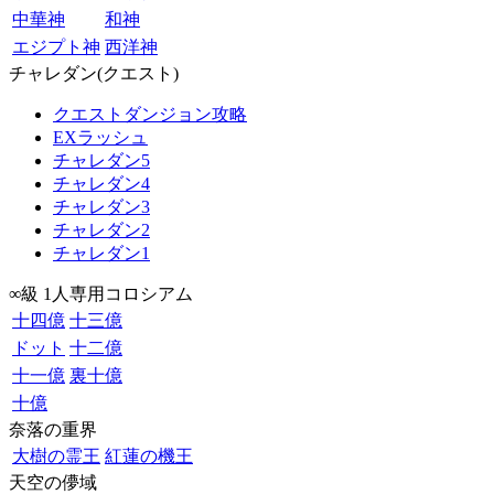
中華神
和神
エジプト神
西洋神
チャレダン(クエスト)
クエストダンジョン攻略
EXラッシュ
チャレダン5
チャレダン4
チャレダン3
チャレダン2
チャレダン1
∞級 1人専用コロシアム
十四億
十三億
ドット
十二億
十一億
裏十億
十億
奈落の重界
大樹の霊王
紅蓮の機王
天空の儚域