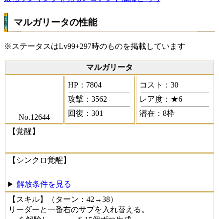
マルガリータの性能
※ステータスはLv99+297時のものを掲載しています
マルガリータ
HP：7804
コスト：30
攻撃：3562
レア度：★6
回復：301
潜在：8枠
No.12644
【覚醒】
【シンクロ覚醒】
解放条件を見る
【スキル】
（ターン：42→38）
リーダーと一番右のサブを入れ替える。