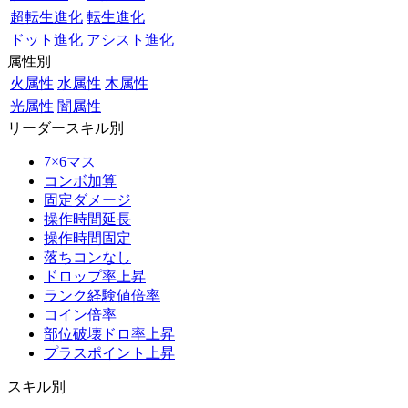
超転生進化
転生進化
ドット進化
アシスト進化
属性別
火属性
水属性
木属性
光属性
闇属性
リーダースキル別
7×6マス
コンボ加算
固定ダメージ
操作時間延長
操作時間固定
落ちコンなし
ドロップ率上昇
ランク経験値倍率
コイン倍率
部位破壊ドロ率上昇
プラスポイント上昇
スキル別