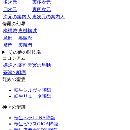
多次元
裏多次元
四次元
裏四次元
次元の案内人
裏次元の案内人
修羅の幻界
機構城
裏機構城
魔廊
裏魔廊
魔門
裏魔門
その他の闘技場
コロシアム
導煌と壊冥
天冥の星動
蒼潜の戦帝
龍族の聖雲
転生シルヴィ降臨
転生リューネ降臨
神々の聖跡
転生ヘラLUNA降臨
転生ゼウスGIGA降臨
転生アテナNON降臨