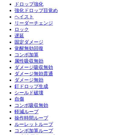
ドロップ強化
強化ドロップ目覚め
ヘイスト
リーダーチェンジ
ロック
遅延
固定ダメージ
覚醒無効回復
コンボ加算
属性吸収無効
ダメージ吸収無効
ダメージ無効貫通
ダメージ無効
釘ドロップ生成
シールド破壊
自傷
コンボ吸収無効
軽減ループ
操作時間ループ
ルーレットループ
コンボ加算ループ