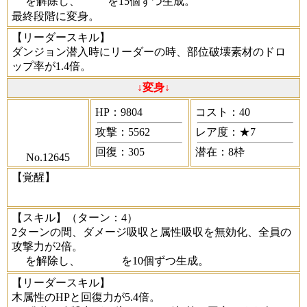
を解除し、
を15個ずつ生成。
最終段階に変身。
【リーダースキル】
ダンジョン潜入時にリーダーの時、部位破壊素材のドロ
ップ率が1.4倍。
↓変身↓
HP：9804
コスト：40
攻撃：5562
レア度：★7
回復：305
潜在：8枠
No.12645
【覚醒】
【スキル】
（ターン：4）
2ターンの間、ダメージ吸収と属性吸収を無効化、全員の
攻撃力が2倍。
を解除し、
を10個ずつ生成。
【リーダースキル】
木属性のHPと回復力が5.4倍。