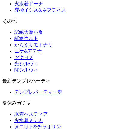
火水着ドーナ
究極イシス&ネフティス
その他
試練大喬小喬
試練ウルド
からくりモトナリ
ニケ&アテナ
ツクヨミ
光シルヴィ
闇シルヴィ
最新テンプレパーティ
テンプレパーティ一覧
夏休みガチャ
水着ヘスティア
火水着ミナカ
メニット&チャオリン