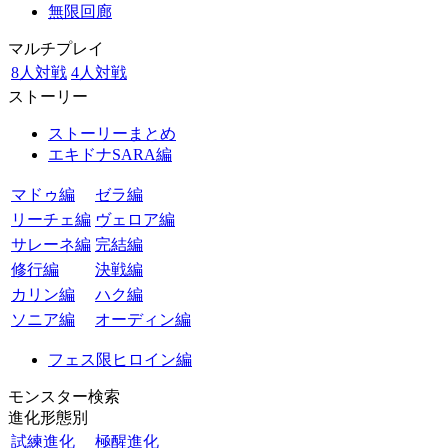
無限回廊
マルチプレイ
8人対戦
4人対戦
ストーリー
ストーリーまとめ
エキドナSARA編
マドゥ編
ゼラ編
リーチェ編
ヴェロア編
サレーネ編
完結編
修行編
決戦編
カリン編
ハク編
ソニア編
オーディン編
フェス限ヒロイン編
モンスター検索
進化形態別
試練進化
極醒進化