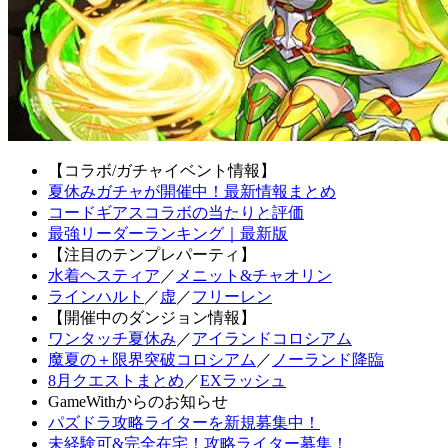
【コラボ/ガチャイベント情報】
夏休みガチャが開催中！最新情報まとめ
コードギアスコラボの当たりと評価
最強リーダーランキング｜最新版
【注目のテンプレパーティ】
水着ヘスティア
／
メニット&チャオリン
ラインハルト
／
虚
／
フリーレン
【開催中のダンジョン情報】
ワンタッチ夏休み
／
アイランドコロシアム
魔夏の＋限界突破コロシアム
／
ノーランド降臨
8月クエストまとめ
／
EXラッシュ
GameWithからのお知らせ
パズドラ攻略ライターを新規募集中！
未経験可&完全在宅！攻略ライター募集！