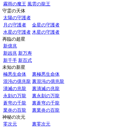
霧雨の魔王
風雲の龍王
守霊の天体
太陽の守護者
月の守護者
金星の守護者
水星の守護者
木星の守護者
再臨の超星
新億兆
新凶兆
新万寿
新千手
新百式
未知の新星
極悪生命体
裏極悪生命体
混沌の億兆龍
裏混沌の億兆龍
潰滅の兆龍
裏潰滅の兆龍
永刻の万龍
裏永刻の万龍
蒼穹の千龍
裏蒼穹の千龍
業炎の百龍
裏業炎の百龍
神秘の次元
零次元
裏零次元