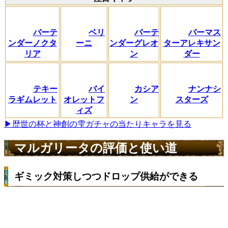
バーテ
ベリ
バーテ
バーマス
ンダーノクタ
ーニ
ンダーグレオ
ターアレキサン
リア
ン
ダー
テキー
バイ
カシア
ナンナシ
ラギムレット
オレットフ
ン
スターズ
ィズ
▶歴世の杯と神創の雫ガチャの当たりキャラを見る
マルガリータの評価と使い道
ギミック対策しつつドロップ供給ができる