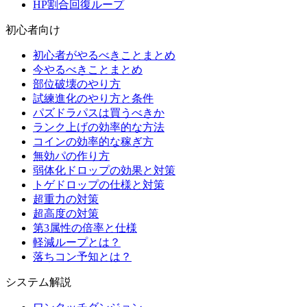
HP割合回復ループ
初心者向け
初心者がやるべきことまとめ
今やるべきことまとめ
部位破壊のやり方
試練進化のやり方と条件
パズドラパスは買うべきか
ランク上げの効率的な方法
コインの効率的な稼ぎ方
無効パの作り方
弱体化ドロップの効果と対策
トゲドロップの仕様と対策
超重力の対策
超高度の対策
第3属性の倍率と仕様
軽減ループとは？
落ちコン予知とは？
システム解説