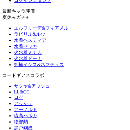
ログインスタンプ
最新キャラ評価
夏休みガチャ
エルフリーデ&フィアメル
ラビリル&ルウ
水着ヘスティア
水着セッカ
火水着ミナカ
火水着ドーナ
究極イシス&ネフティス
コードギアスコラボ
サクヤ&アッシュ
LL&CC
ロゼ
アッシュ
アーノルド
琉高ハルカ
物部勲
黒戸剣成