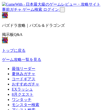
事前ガチャ
ゲーム検索
ログイン
パズドラ攻略｜パズル＆ドラゴンズ
掲示板Q&A
トップに戻る
ゲーム攻略一覧を見る
最強リーダー
夏休みガチャ
コードギアス
おすすめガチャ
EXラッシュ
8月クエスト
ワンタッチ
モンスター検索
アシスト検索