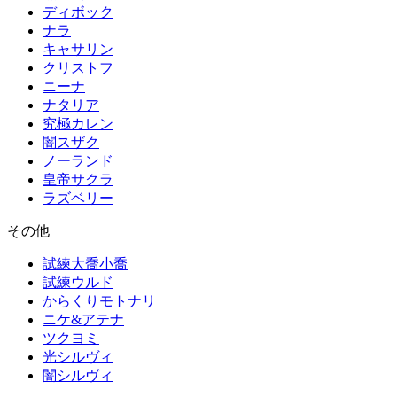
ディボック
ナラ
キャサリン
クリストフ
ニーナ
ナタリア
究極カレン
闇スザク
ノーランド
皇帝サクラ
ラズベリー
その他
試練大喬小喬
試練ウルド
からくりモトナリ
ニケ&アテナ
ツクヨミ
光シルヴィ
闇シルヴィ