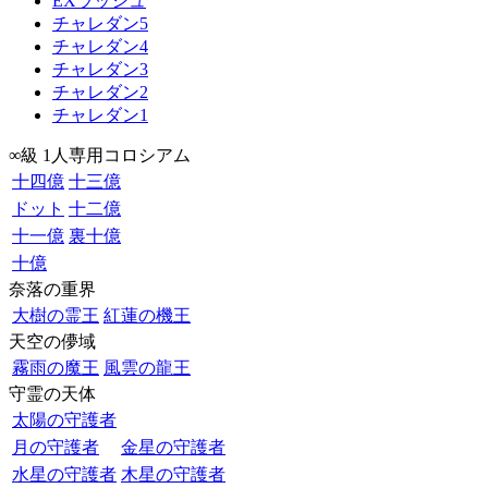
EXラッシュ
チャレダン5
チャレダン4
チャレダン3
チャレダン2
チャレダン1
∞級 1人専用コロシアム
十四億
十三億
ドット
十二億
十一億
裏十億
十億
奈落の重界
大樹の霊王
紅蓮の機王
天空の儚域
霧雨の魔王
風雲の龍王
守霊の天体
太陽の守護者
月の守護者
金星の守護者
水星の守護者
木星の守護者