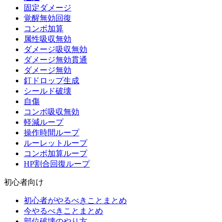
固定ダメージ
覚醒無効回復
コンボ加算
属性吸収無効
ダメージ吸収無効
ダメージ無効貫通
ダメージ無効
釘ドロップ生成
シールド破壊
自傷
コンボ吸収無効
軽減ループ
操作時間ループ
ルーレットループ
コンボ加算ループ
HP割合回復ループ
初心者向け
初心者がやるべきことまとめ
今やるべきことまとめ
部位破壊のやり方