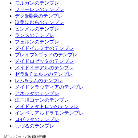
モルガンのテンプレ
フリーレンのテンプレ
デク&爆豪のテンプレ
暁美ほむらのテンプレ
ヒンメルのテンプレ
ランスのテンプレ
フェルンのテンプレ
メイドイルミナのテンプレ
ブレイブXゴッドのテンプレ
メイドロゼッタのテンプレ
メイドイデアルのテンプレ
ゼラ&チェルンのテンプレ
レム&ラムのテンプレ
メイドクラウディアのテンプレ
アネッタのテンプレ
江戸川コナンのテンプレ
メイドメタトロンのテンプレ
インペリアルドラモンテンプレ
ロゼッタのテンプレ
しづるのテンプレ
ダンジョン攻略情報