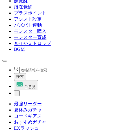
超覚醒
潜在覚醒
プラスポイント
アシスト設定
パズバト連動
モンスター購入
モンスター育成
きせかえドロップ
BGM
検索
ご意見
最強リーダー
夏休みガチャ
コードギアス
おすすめガチャ
EXラッシュ