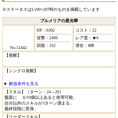
※ステータスはLv99+297時のものを掲載しています
プルメリアの星光華
HP：6302
コスト：22
攻撃：2499
レア度：★6
回復：332
潜在：8枠
No.12442
【覚醒】
【シンクロ覚醒】
解放条件を見る
【スキル】
（ターン：24→20）
盤面に
が10個以上あると使用可能。
自分以外のスキルが3ターン溜まる。
最終段階に変身。
【リーダースキル】