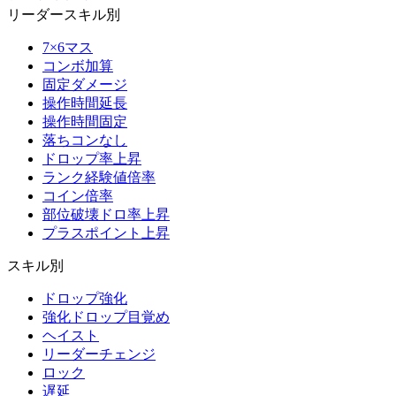
リーダースキル別
7×6マス
コンボ加算
固定ダメージ
操作時間延長
操作時間固定
落ちコンなし
ドロップ率上昇
ランク経験値倍率
コイン倍率
部位破壊ドロ率上昇
プラスポイント上昇
スキル別
ドロップ強化
強化ドロップ目覚め
ヘイスト
リーダーチェンジ
ロック
遅延