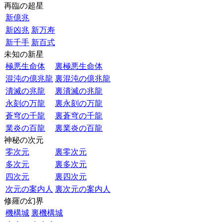
再臨の超星
新億兆
新凶兆
新万寿
新千手
新百式
未知の新星
極悪生命体
裏極悪生命体
混沌の億兆龍
裏混沌の億兆龍
潰滅の兆龍
裏潰滅の兆龍
永刻の万龍
裏永刻の万龍
蒼穹の千龍
裏蒼穹の千龍
業炎の百龍
裏業炎の百龍
神秘の次元
零次元
裏零次元
多次元
裏多次元
四次元
裏四次元
次元の案内人
裏次元の案内人
修羅の幻界
機構城
裏機構城