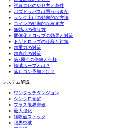
試練進化のやり方と条件
パズドラパスは買うべきか
ランク上げの効率的な方法
コインの効率的な稼ぎ方
無効パの作り方
弱体化ドロップの効果と対策
トゲドロップの仕様と対策
超重力の対策
超高度の対策
第3属性の倍率と仕様
軽減ループとは？
落ちコン予知とは？
システム解説
ワンタッチダンジョン
シンクロ覚醒
プラス限界突破
最大強化
経験値ストック
限界突破