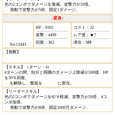
光の2コンボでダメージを激減、攻撃力が10倍。
発動で攻撃力が5倍、固定1ダメージ。
↓変身↓
HP：9302
コスト：32
攻撃：4499
レア度：★7
回復：362
潜在：8枠
No.12443
【覚醒】
【スキル】
（ターン：4）
4ターンの間、自分と両隣のダメージ上限値が200億、HP
を50％回復。
を解除し、盤面を
に変化。
【リーダースキル】
光の2コンボでダメージを82％軽減、攻撃力が20倍、4コ
ンボ加算。
発動で攻撃力が8倍、固定2000万ダメージ。