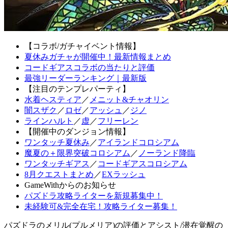
【コラボ/ガチャイベント情報】
夏休みガチャが開催中！最新情報まとめ
コードギアスコラボの当たりと評価
最強リーダーランキング｜最新版
【注目のテンプレパーティ】
水着ヘスティア
／
メニット&チャオリン
闇スザク
／
ロゼ
／
アッシュ
／
ジノ
ラインハルト
／
虚
／
フリーレン
【開催中のダンジョン情報】
ワンタッチ夏休み
／
アイランドコロシアム
魔夏の＋限界突破コロシアム
／
ノーランド降臨
ワンタッチギアス
／
コードギアスコロシアム
8月クエストまとめ
／
EXラッシュ
GameWithからのお知らせ
パズドラ攻略ライターを新規募集中！
未経験可&完全在宅！攻略ライター募集！
パズドラのメリル(プルメリア)の評価とアシスト/潜在覚醒の