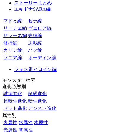
ストーリーまとめ
エキドナSARA編
マドゥ編
ゼラ編
リーチェ編
ヴェロア編
サレーネ編
完結編
修行編
決戦編
カリン編
ハク編
ソニア編
オーディン編
フェス限ヒロイン編
モンスター検索
進化形態別
試練進化
極醒進化
超転生進化
転生進化
ドット進化
アシスト進化
属性別
火属性
水属性
木属性
光属性
闇属性