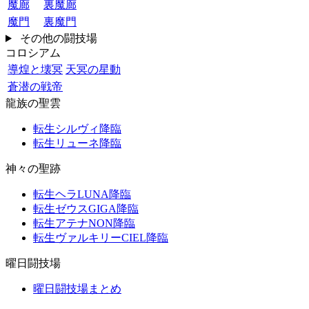
魔廊
裏魔廊
魔門
裏魔門
その他の闘技場
コロシアム
導煌と壊冥
天冥の星動
蒼潜の戦帝
龍族の聖雲
転生シルヴィ降臨
転生リューネ降臨
神々の聖跡
転生ヘラLUNA降臨
転生ゼウスGIGA降臨
転生アテナNON降臨
転生ヴァルキリーCIEL降臨
曜日闘技場
曜日闘技場まとめ