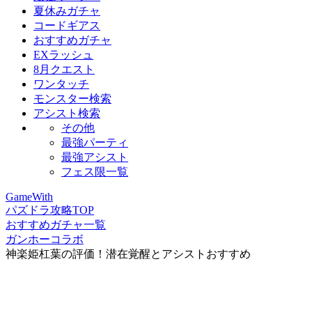
夏休みガチャ
コードギアス
おすすめガチャ
EXラッシュ
8月クエスト
ワンタッチ
モンスター検索
アシスト検索
その他
最強パーティ
最強アシスト
フェス限一覧
GameWith
パズドラ攻略TOP
おすすめガチャ一覧
ガンホーコラボ
神楽姫杠葉の評価！潜在覚醒とアシストおすすめ