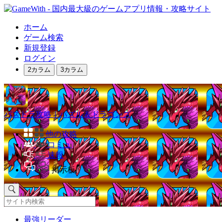
ホーム
ゲーム検索
新規登録
ログイン
2カラム
3カラム
パズドラ攻略｜パズル＆ドラゴンズ
他の攻略
コミュ
速報
掲示板
最強リーダー