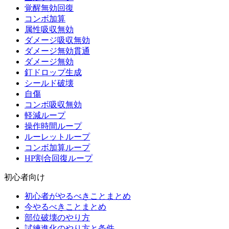
覚醒無効回復
コンボ加算
属性吸収無効
ダメージ吸収無効
ダメージ無効貫通
ダメージ無効
釘ドロップ生成
シールド破壊
自傷
コンボ吸収無効
軽減ループ
操作時間ループ
ルーレットループ
コンボ加算ループ
HP割合回復ループ
初心者向け
初心者がやるべきことまとめ
今やるべきことまとめ
部位破壊のやり方
試練進化のやり方と条件