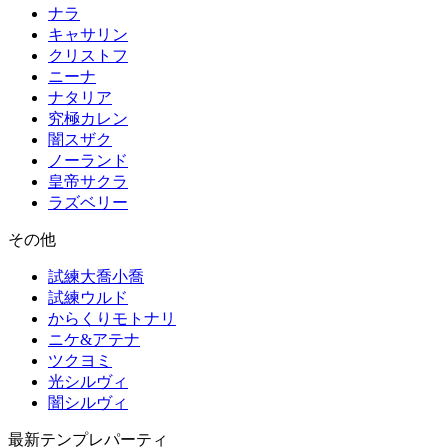
ナラ
キャサリン
クリストフ
ニーナ
ナタリア
究極カレン
闇スザク
ノーランド
皇帝サクラ
ラズベリー
その他
試練大喬小喬
試練ウルド
からくりモトナリ
ニケ&アテナ
ツクヨミ
光シルヴィ
闇シルヴィ
最新テンプレパーティ