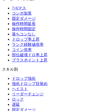
7×6マス
コンボ加算
固定ダメージ
操作時間延長
操作時間固定
落ちコンなし
ドロップ率上昇
ランク経験値倍率
コイン倍率
部位破壊ドロ率上昇
プラスポイント上昇
スキル別
ドロップ強化
強化ドロップ目覚め
ヘイスト
リーダーチェンジ
ロック
遅延
固定ダメージ