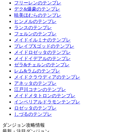
フリーレンのテンプレ
デク&爆豪のテンプレ
暁美ほむらのテンプレ
ヒンメルのテンプレ
ランスのテンプレ
フェルンのテンプレ
メイドイルミナのテンプレ
ブレイブXゴッドのテンプレ
メイドロゼッタのテンプレ
メイドイデアルのテンプレ
ゼラ&チェルンのテンプレ
レム&ラムのテンプレ
メイドクラウディアのテンプレ
アネッタのテンプレ
江戸川コナンのテンプレ
メイドメタトロンのテンプレ
インペリアルドラモンテンプレ
ロゼッタのテンプレ
しづるのテンプレ
ダンジョン攻略情報
最新・注目ダンジョン