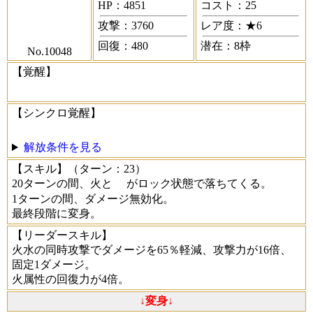
HP：4851
コスト：25
攻撃：3760
レア度：★6
回復：480
潜在：8枠
No.10048
【覚醒】
【シンクロ覚醒】
解放条件を見る
【スキル】
（ターン：23）
20ターンの間、火と
がロック状態で落ちてくる。
1ターンの間、ダメージ無効化。
最終段階に変身。
【リーダースキル】
火水の同時攻撃でダメージを65％軽減、攻撃力が16倍、
固定1ダメージ。
火属性の回復力が4倍。
↓変身↓