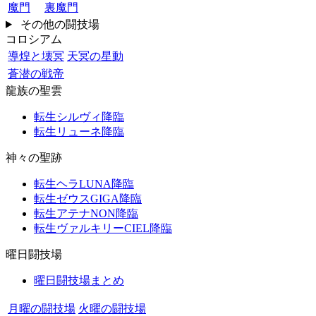
魔門
裏魔門
その他の闘技場
コロシアム
導煌と壊冥
天冥の星動
蒼潜の戦帝
龍族の聖雲
転生シルヴィ降臨
転生リューネ降臨
神々の聖跡
転生ヘラLUNA降臨
転生ゼウスGIGA降臨
転生アテナNON降臨
転生ヴァルキリーCIEL降臨
曜日闘技場
曜日闘技場まとめ
月曜の闘技場
火曜の闘技場