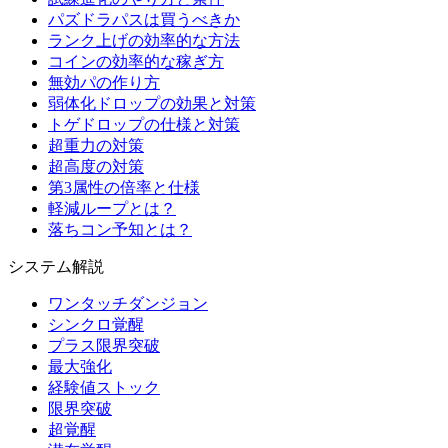
パズドラパスは買うべきか
ランク上げの効率的な方法
コインの効率的な稼ぎ方
無効パの作り方
弱体化ドロップの効果と対策
トゲドロップの仕様と対策
超重力の対策
超高度の対策
第3属性の倍率と仕様
軽減ループとは？
落ちコン予知とは？
システム解説
ワンタッチダンジョン
シンクロ覚醒
プラス限界突破
最大強化
経験値ストック
限界突破
超覚醒