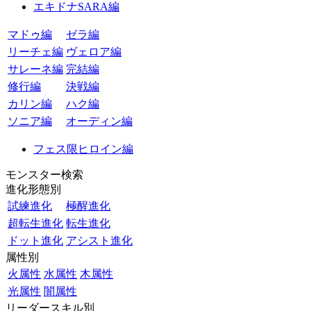
エキドナSARA編
マドゥ編
ゼラ編
リーチェ編
ヴェロア編
サレーネ編
完結編
修行編
決戦編
カリン編
ハク編
ソニア編
オーディン編
フェス限ヒロイン編
モンスター検索
進化形態別
試練進化
極醒進化
超転生進化
転生進化
ドット進化
アシスト進化
属性別
火属性
水属性
木属性
光属性
闇属性
リーダースキル別