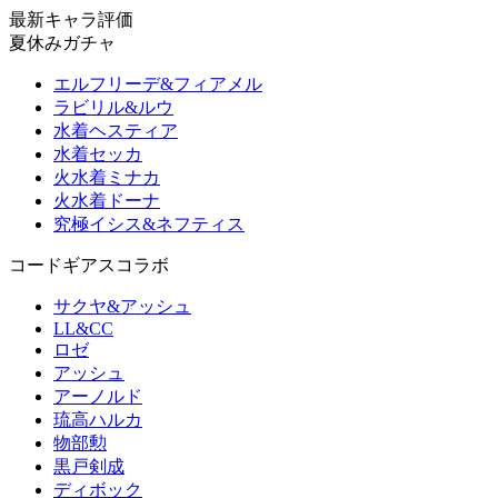
最新キャラ評価
夏休みガチャ
エルフリーデ&フィアメル
ラビリル&ルウ
水着ヘスティア
水着セッカ
火水着ミナカ
火水着ドーナ
究極イシス&ネフティス
コードギアスコラボ
サクヤ&アッシュ
LL&CC
ロゼ
アッシュ
アーノルド
琉高ハルカ
物部勲
黒戸剣成
ディボック