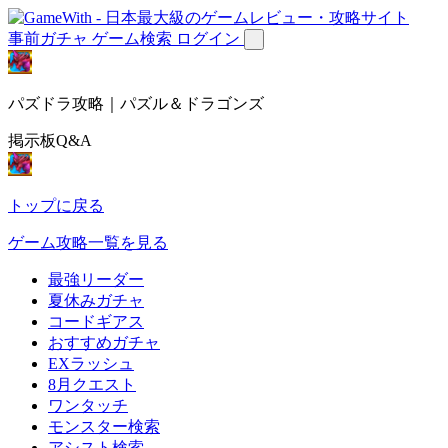
事前ガチャ
ゲーム検索
ログイン
パズドラ攻略｜パズル＆ドラゴンズ
掲示板Q&A
トップに戻る
ゲーム攻略一覧を見る
最強リーダー
夏休みガチャ
コードギアス
おすすめガチャ
EXラッシュ
8月クエスト
ワンタッチ
モンスター検索
アシスト検索