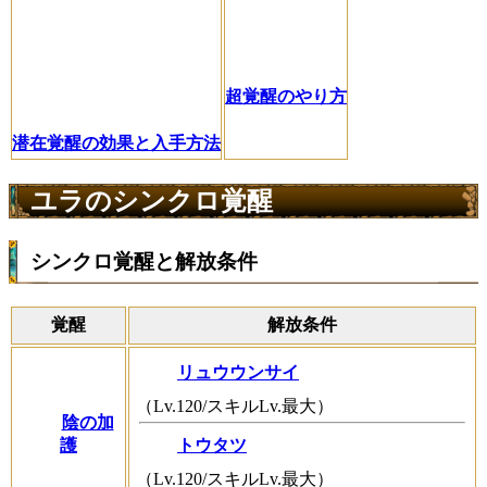
超覚醒のやり方
潜在覚醒の効果と入手方法
ユラのシンクロ覚醒
シンクロ覚醒と解放条件
覚醒
解放条件
リュウウンサイ
（Lv.120/スキルLv.最大）
陰の加
護
トウタツ
（Lv.120/スキルLv.最大）