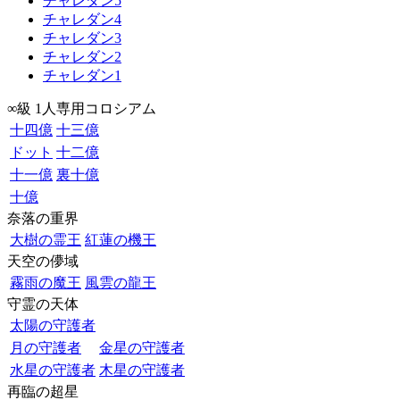
チャレダン5
チャレダン4
チャレダン3
チャレダン2
チャレダン1
∞級 1人専用コロシアム
十四億
十三億
ドット
十二億
十一億
裏十億
十億
奈落の重界
大樹の霊王
紅蓮の機王
天空の儚域
霧雨の魔王
風雲の龍王
守霊の天体
太陽の守護者
月の守護者
金星の守護者
水星の守護者
木星の守護者
再臨の超星