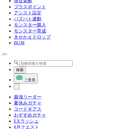
潜在覚醒
プラスポイント
アシスト設定
パズバト連動
モンスター購入
モンスター育成
きせかえドロップ
BGM
検索
ご意見
最強リーダー
夏休みガチャ
コードギアス
おすすめガチャ
EXラッシュ
8月クエスト