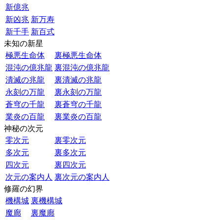
新億兆
新凶兆
新万寿
新千手
新百式
未知の新星
極悪生命体
裏極悪生命体
混沌の億兆龍
裏混沌の億兆龍
潰滅の兆龍
裏潰滅の兆龍
永刻の万龍
裏永刻の万龍
蒼穹の千龍
裏蒼穹の千龍
業炎の百龍
裏業炎の百龍
神秘の次元
零次元
裏零次元
多次元
裏多次元
四次元
裏四次元
次元の案内人
裏次元の案内人
修羅の幻界
機構城
裏機構城
魔廊
裏魔廊