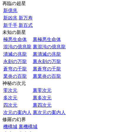
再臨の超星
新億兆
新凶兆
新万寿
新千手
新百式
未知の新星
極悪生命体
裏極悪生命体
混沌の億兆龍
裏混沌の億兆龍
潰滅の兆龍
裏潰滅の兆龍
永刻の万龍
裏永刻の万龍
蒼穹の千龍
裏蒼穹の千龍
業炎の百龍
裏業炎の百龍
神秘の次元
零次元
裏零次元
多次元
裏多次元
四次元
裏四次元
次元の案内人
裏次元の案内人
修羅の幻界
機構城
裏機構城