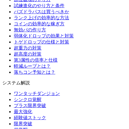
試練進化のやり方と条件
パズドラパスは買うべきか
ランク上げの効率的な方法
コインの効率的な稼ぎ方
無効パの作り方
弱体化ドロップの効果と対策
トゲドロップの仕様と対策
超重力の対策
超高度の対策
第3属性の倍率と仕様
軽減ループとは？
落ちコン予知とは？
システム解説
ワンタッチダンジョン
シンクロ覚醒
プラス限界突破
最大強化
経験値ストック
限界突破