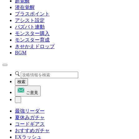
超覚醒
潜在覚醒
プラスポイント
アシスト設定
パズバト連動
モンスター購入
モンスター育成
きせかえドロップ
BGM
検索
ご意見
最強リーダー
夏休みガチャ
コードギアス
おすすめガチャ
EXラッシュ