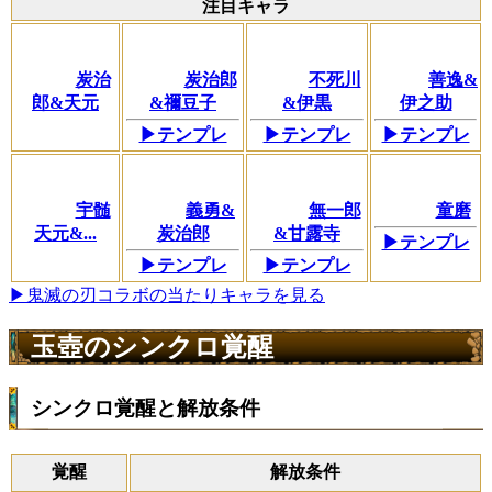
注目キャラ
炭治
炭治郎
不死川
善逸&
郎&天元
&禰豆子
&伊黒
伊之助
▶テンプレ
▶テンプレ
▶テンプレ
宇髄
義勇&
無一郎
童磨
天元&...
炭治郎
&甘露寺
▶テンプレ
▶テンプレ
▶テンプレ
▶鬼滅の刃コラボの当たりキャラを見る
玉壺のシンクロ覚醒
シンクロ覚醒と解放条件
覚醒
解放条件