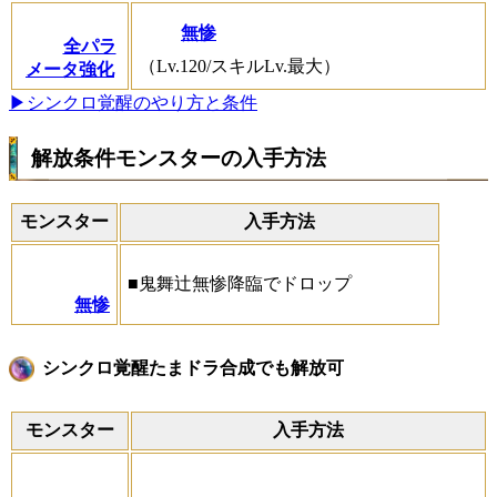
無惨
全パラ
（Lv.120/スキルLv.最大）
メータ強化
▶シンクロ覚醒のやり方と条件
解放条件モンスターの入手方法
モンスター
入手方法
■鬼舞辻無惨降臨でドロップ
無惨
シンクロ覚醒たまドラ合成でも解放可
モンスター
入手方法