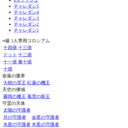
EXラッシュ
チャレダン5
チャレダン4
チャレダン3
チャレダン2
チャレダン1
∞級 1人専用コロシアム
十四億
十三億
ドット
十二億
十一億
裏十億
十億
奈落の重界
大樹の霊王
紅蓮の機王
天空の儚域
霧雨の魔王
風雲の龍王
守霊の天体
太陽の守護者
月の守護者
金星の守護者
水星の守護者
木星の守護者