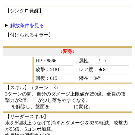
【シンクロ覚醒】
解放条件を見る
【付けられるキラー】
↓変身↓
HP：8866
属性：
/
/
攻撃：5181
レア度：★8
回復：615
潜在：8枠
【スキル】
（ターン：3）
3ターンの間、自分のダメージ上限値が250億、全員の攻
撃力が2倍、
が少し落ちやすくなる。
を解除し、盤面を
に変化。
【リーダースキル】
水を5個以上つなげて消すとダメージを82％軽減、攻撃力
が55倍、5コンボ加算。