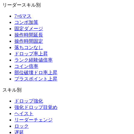
リーダースキル別
7×6マス
コンボ加算
固定ダメージ
操作時間延長
操作時間固定
落ちコンなし
ドロップ率上昇
ランク経験値倍率
コイン倍率
部位破壊ドロ率上昇
プラスポイント上昇
スキル別
ドロップ強化
強化ドロップ目覚め
ヘイスト
リーダーチェンジ
ロック
遅延