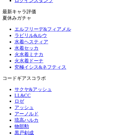
ログインスタンプ
最新キャラ評価
夏休みガチャ
エルフリーデ&フィアメル
ラビリル&ルウ
水着ヘスティア
水着セッカ
火水着ミナカ
火水着ドーナ
究極イシス&ネフティス
コードギアスコラボ
サクヤ&アッシュ
LL&CC
ロゼ
アッシュ
アーノルド
琉高ハルカ
物部勲
黒戸剣成