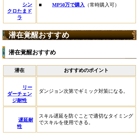
シン
■
MP50万で購入
（常時購入可）
クロたまド
ラ
潜在覚醒おすすめ
潜在覚醒おすすめ
潜在
おすすめのポイント
リー
ダンジョン次第でギミック対策になる。
ダーチェン
ジ耐性
スキル遅延を防ぐことで適切なタイミング
遅延耐
でスキルを使用できる。
性