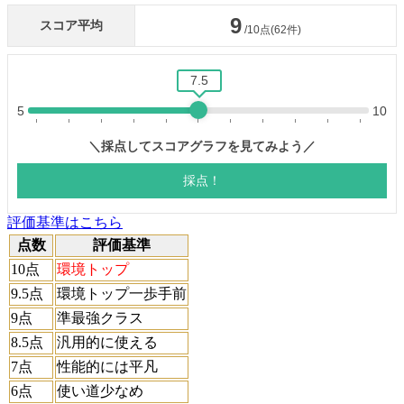
評価基準はこちら
点数
評価基準
10点
環境トップ
9.5点
環境トップ一歩手前
9点
準最強クラス
8.5点
汎用的に使える
7点
性能的には平凡
6点
使い道少なめ