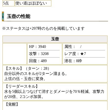
5点
使い道はほぼない
玉壺の性能
※ステータスは+297時のものを掲載しています
玉壺
HP：3940
属性：
/
攻撃：3208
レア度：★7
回復：489
潜在：8枠
【スキル】
（ターン：28）
自分以外のスキルが2ターン溜まる。
上弦の伍・玉壺に変身。
【リーダースキル】
水を5個以上つなげて消すとダメージを70％軽減、攻撃力
が20倍、2コンボ加算。
【覚醒】