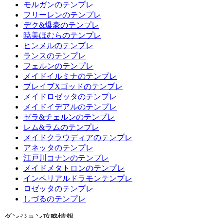
モルガンのテンプレ
フリーレンのテンプレ
デク&爆豪のテンプレ
暁美ほむらのテンプレ
ヒンメルのテンプレ
ランスのテンプレ
フェルンのテンプレ
メイドイルミナのテンプレ
ブレイブXゴッドのテンプレ
メイドロゼッタのテンプレ
メイドイデアルのテンプレ
ゼラ&チェルンのテンプレ
レム&ラムのテンプレ
メイドクラウディアのテンプレ
アネッタのテンプレ
江戸川コナンのテンプレ
メイドメタトロンのテンプレ
インペリアルドラモンテンプレ
ロゼッタのテンプレ
しづるのテンプレ
ダンジョン攻略情報