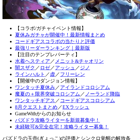
【コラボ/ガチャイベント情報】
夏休みガチャが開催中！最新情報まとめ
コードギアスコラボの当たりと評価
最強リーダーランキング｜最新版
【注目のテンプレパーティ】
水着ヘスティア
／
メニット&チャオリン
闇スザク
／
ロゼ
／
アッシュ
／
ジノ
ラインハルト
／
虚
／
フリーレン
【開催中のダンジョン情報】
ワンタッチ夏休み
／
アイランドコロシアム
魔夏の＋限界突破コロシアム
／
ノーランド降臨
ワンタッチギアス
／
コードギアスコロシアム
8月クエストまとめ
／
EXラッシュ
GameWithからのお知らせ
パズドラ攻略ライターを新規募集中！
未経験可&完全在宅！攻略ライター募集！
パズドラの玉壺(ぎょっこ)の評価とシンクロ覚醒の解放条