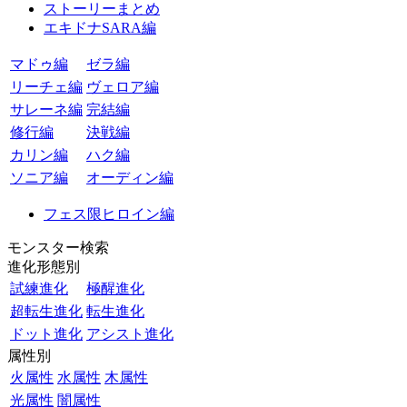
ストーリーまとめ
エキドナSARA編
マドゥ編
ゼラ編
リーチェ編
ヴェロア編
サレーネ編
完結編
修行編
決戦編
カリン編
ハク編
ソニア編
オーディン編
フェス限ヒロイン編
モンスター検索
進化形態別
試練進化
極醒進化
超転生進化
転生進化
ドット進化
アシスト進化
属性別
火属性
水属性
木属性
光属性
闇属性