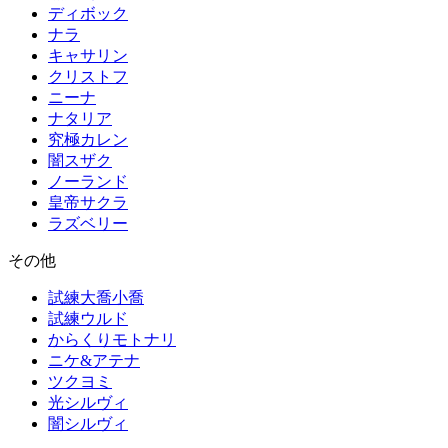
ディボック
ナラ
キャサリン
クリストフ
ニーナ
ナタリア
究極カレン
闇スザク
ノーランド
皇帝サクラ
ラズベリー
その他
試練大喬小喬
試練ウルド
からくりモトナリ
ニケ&アテナ
ツクヨミ
光シルヴィ
闇シルヴィ