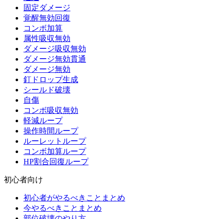
固定ダメージ
覚醒無効回復
コンボ加算
属性吸収無効
ダメージ吸収無効
ダメージ無効貫通
ダメージ無効
釘ドロップ生成
シールド破壊
自傷
コンボ吸収無効
軽減ループ
操作時間ループ
ルーレットループ
コンボ加算ループ
HP割合回復ループ
初心者向け
初心者がやるべきことまとめ
今やるべきことまとめ
部位破壊のやり方