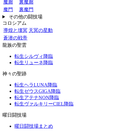
魔廊
裏魔廊
魔門
裏魔門
その他の闘技場
コロシアム
導煌と壊冥
天冥の星動
蒼潜の戦帝
龍族の聖雲
転生シルヴィ降臨
転生リューネ降臨
神々の聖跡
転生ヘラLUNA降臨
転生ゼウスGIGA降臨
転生アテナNON降臨
転生ヴァルキリーCIEL降臨
曜日闘技場
曜日闘技場まとめ