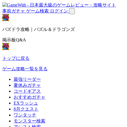
事前ガチャ
ゲーム検索
ログイン
パズドラ攻略｜パズル＆ドラゴンズ
掲示板Q&A
トップに戻る
ゲーム攻略一覧を見る
最強リーダー
夏休みガチャ
コードギアス
おすすめガチャ
EXラッシュ
8月クエスト
ワンタッチ
モンスター検索
アシスト検索