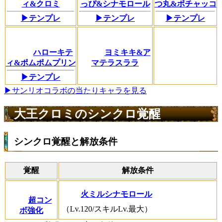
ィ&クロミ
っぴ&シナモロール
つ丸&ポチャッコ
▶テンプレ
▶テンプレ
▶テンプレ
ハローキテ
ヨミキキ&ア
ィ&ポムポムプリン
マテラスララ
▶テンプレ
▶サンリオコラボの当たりキャラを見る
大王クロミのシンクロ覚醒
シンクロ覚醒と解放条件
覚醒
解放条件
火ミルシナモロール
超コン
（Lv.120/スキルLv.最大）
ボ強化