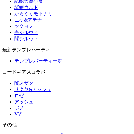
試練大喬小喬
試練ウルド
からくりモトナリ
ニケ&アテナ
ツクヨミ
光シルヴィ
闇シルヴィ
最新テンプレパーティ
テンプレパーティ一覧
コードギアスコラボ
闇スザク
サクヤ&アッシュ
ロゼ
アッシュ
ジノ
VV
その他