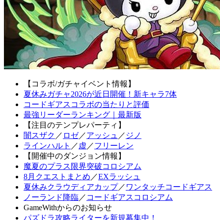
【コラボ/ガチャイベント情報】
夏休みガチャ2026が近日開催！新キャラ7体
コードギアスコラボの当たりと評価
最強リーダーランキング｜最新版
【注目のテンプレパーティ】
闇スザク
／
ロゼ
／
アッシュ
／
ジノ
ラインハルト
／
虚
／
フリーレン
【開催中のダンジョン情報】
魔夏のプラス限界突破コロシアム
8月クエストまとめ
／
EXラッシュ
夏休みクラウディアカップ
／
ワンタッチコードギアス
ノーランド降臨
／
コードギアスコロシアム
GameWithからのお知らせ
パズドラ攻略ライターを新規募集中！