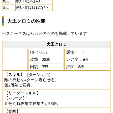
6点
使い道少なめ
5点
使い道はほぼない
大王クロミの性能
※ステータスは+297時のものを掲載しています
大王クロミ
HP：8082
属性：
/
攻撃：2820
レア度：★8
回復：355
潜在：8枠
【スキル】
（ターン：25）
敵の行動を4ターン遅らせる。
第2段階に変身。
【リーダースキル】
【7×6マス】
５色同時攻撃で攻撃力が18倍。
【覚醒】