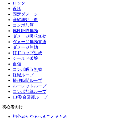
ロック
遅延
固定ダメージ
覚醒無効回復
コンボ加算
属性吸収無効
ダメージ吸収無効
ダメージ無効貫通
ダメージ無効
釘ドロップ生成
シールド破壊
自傷
コンボ吸収無効
軽減ループ
操作時間ループ
ルーレットループ
コンボ加算ループ
HP割合回復ループ
初心者向け
初心者がやるべきことまとめ