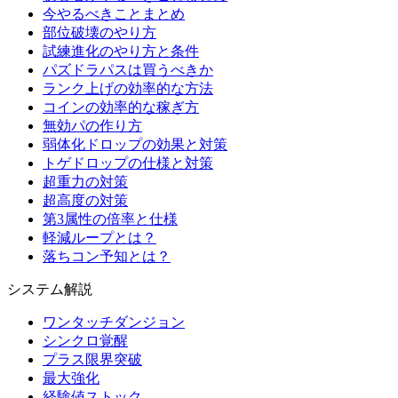
今やるべきことまとめ
部位破壊のやり方
試練進化のやり方と条件
パズドラパスは買うべきか
ランク上げの効率的な方法
コインの効率的な稼ぎ方
無効パの作り方
弱体化ドロップの効果と対策
トゲドロップの仕様と対策
超重力の対策
超高度の対策
第3属性の倍率と仕様
軽減ループとは？
落ちコン予知とは？
システム解説
ワンタッチダンジョン
シンクロ覚醒
プラス限界突破
最大強化
経験値ストック