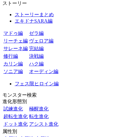
ストーリー
ストーリーまとめ
エキドナSARA編
マドゥ編
ゼラ編
リーチェ編
ヴェロア編
サレーネ編
完結編
修行編
決戦編
カリン編
ハク編
ソニア編
オーディン編
フェス限ヒロイン編
モンスター検索
進化形態別
試練進化
極醒進化
超転生進化
転生進化
ドット進化
アシスト進化
属性別