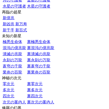
月の守護者
金星の守護者
水星の守護者
木星の守護者
再臨の超星
新億兆
新凶兆
新万寿
新千手
新百式
未知の新星
極悪生命体
裏極悪生命体
混沌の億兆龍
裏混沌の億兆龍
潰滅の兆龍
裏潰滅の兆龍
永刻の万龍
裏永刻の万龍
蒼穹の千龍
裏蒼穹の千龍
業炎の百龍
裏業炎の百龍
神秘の次元
零次元
裏零次元
多次元
裏多次元
四次元
裏四次元
次元の案内人
裏次元の案内人
修羅の幻界