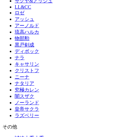
サクヤ&アッシュ
LL&CC
ロゼ
アッシュ
アーノルド
琉高ハルカ
物部勲
黒戸剣成
ディボック
ナラ
キャサリン
クリストフ
ニーナ
ナタリア
究極カレン
闇スザク
ノーランド
皇帝サクラ
ラズベリー
その他