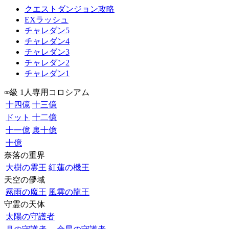
クエストダンジョン攻略
EXラッシュ
チャレダン5
チャレダン4
チャレダン3
チャレダン2
チャレダン1
∞級 1人専用コロシアム
十四億
十三億
ドット
十二億
十一億
裏十億
十億
奈落の重界
大樹の霊王
紅蓮の機王
天空の儚域
霧雨の魔王
風雲の龍王
守霊の天体
太陽の守護者