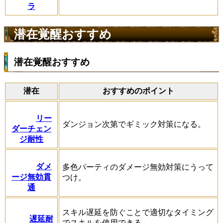
ラ
潜在覚醒おすすめ
潜在覚醒おすすめ
潜在
おすすめのポイント
リー
ダンジョン次第でギミック対策になる。
ダーチェン
ジ耐性
ダメ
多色パーティのダメージ無効対策にうって
ージ無効貫
つけ。
通
スキル遅延を防ぐことで適切なタイミング
遅延耐
でスキルを使用できる。