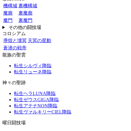
機構城
裏機構城
魔廊
裏魔廊
魔門
裏魔門
その他の闘技場
コロシアム
導煌と壊冥
天冥の星動
蒼潜の戦帝
龍族の聖雲
転生シルヴィ降臨
転生リューネ降臨
神々の聖跡
転生ヘラLUNA降臨
転生ゼウスGIGA降臨
転生アテナNON降臨
転生ヴァルキリーCIEL降臨
曜日闘技場