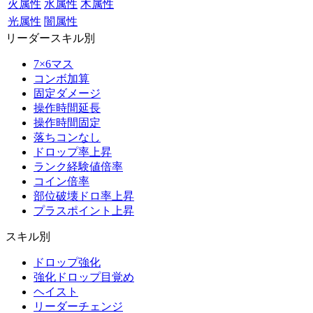
火属性
水属性
木属性
光属性
闇属性
リーダースキル別
7×6マス
コンボ加算
固定ダメージ
操作時間延長
操作時間固定
落ちコンなし
ドロップ率上昇
ランク経験値倍率
コイン倍率
部位破壊ドロ率上昇
プラスポイント上昇
スキル別
ドロップ強化
強化ドロップ目覚め
ヘイスト
リーダーチェンジ