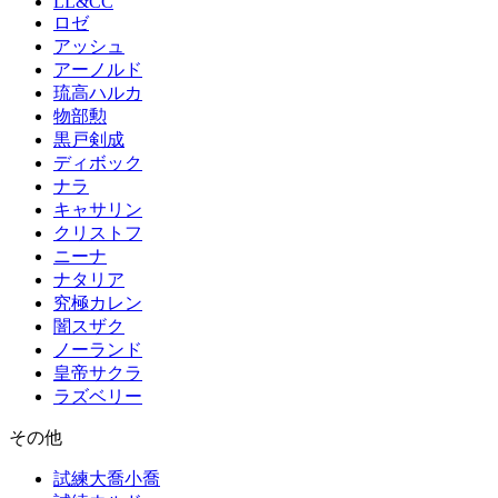
LL&CC
ロゼ
アッシュ
アーノルド
琉高ハルカ
物部勲
黒戸剣成
ディボック
ナラ
キャサリン
クリストフ
ニーナ
ナタリア
究極カレン
闇スザク
ノーランド
皇帝サクラ
ラズベリー
その他
試練大喬小喬