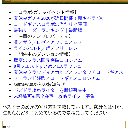
【コラボ/ガチャイベント情報】
夏休みガチャ2026が近日開催！新キャラ7体
コードギアスコラボの当たりと評価
最強リーダーランキング｜最新版
【注目のテンプレパーティ】
闇スザク
／
ロゼ
／
アッシュ
／
ジノ
ラインハルト
／
虚
／
フリーレン
【開催中のダンジョン情報】
魔夏のプラス限界突破コロシアム
8月クエストまとめ
／
EXラッシュ
夏休みクラウディアカップ
／
ワンタッチコードギアス
ノーランド降臨
／
コードギアスコロシアム
GameWithからのお知らせ
パズドラ攻略ライターを新規募集中！
未経験可&完全在宅！攻略ライター募集！
パズドラの変身のやり方を掲載しています。変身とは何か、
注意点などをまとめているので参考にしてください。