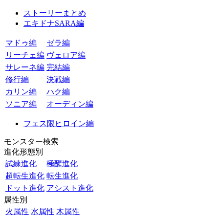
ストーリーまとめ
エキドナSARA編
マドゥ編
ゼラ編
リーチェ編
ヴェロア編
サレーネ編
完結編
修行編
決戦編
カリン編
ハク編
ソニア編
オーディン編
フェス限ヒロイン編
モンスター検索
進化形態別
試練進化
極醒進化
超転生進化
転生進化
ドット進化
アシスト進化
属性別
火属性
水属性
木属性