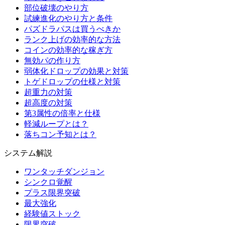
部位破壊のやり方
試練進化のやり方と条件
パズドラパスは買うべきか
ランク上げの効率的な方法
コインの効率的な稼ぎ方
無効パの作り方
弱体化ドロップの効果と対策
トゲドロップの仕様と対策
超重力の対策
超高度の対策
第3属性の倍率と仕様
軽減ループとは？
落ちコン予知とは？
システム解説
ワンタッチダンジョン
シンクロ覚醒
プラス限界突破
最大強化
経験値ストック
限界突破