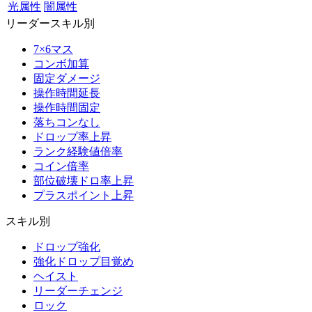
光属性
闇属性
リーダースキル別
7×6マス
コンボ加算
固定ダメージ
操作時間延長
操作時間固定
落ちコンなし
ドロップ率上昇
ランク経験値倍率
コイン倍率
部位破壊ドロ率上昇
プラスポイント上昇
スキル別
ドロップ強化
強化ドロップ目覚め
ヘイスト
リーダーチェンジ
ロック