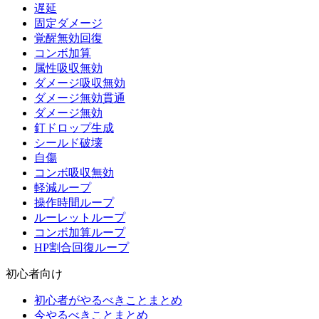
遅延
固定ダメージ
覚醒無効回復
コンボ加算
属性吸収無効
ダメージ吸収無効
ダメージ無効貫通
ダメージ無効
釘ドロップ生成
シールド破壊
自傷
コンボ吸収無効
軽減ループ
操作時間ループ
ルーレットループ
コンボ加算ループ
HP割合回復ループ
初心者向け
初心者がやるべきことまとめ
今やるべきことまとめ