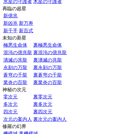
水星の守護者
木星の守護者
再臨の超星
新億兆
新凶兆
新万寿
新千手
新百式
未知の新星
極悪生命体
裏極悪生命体
混沌の億兆龍
裏混沌の億兆龍
潰滅の兆龍
裏潰滅の兆龍
永刻の万龍
裏永刻の万龍
蒼穹の千龍
裏蒼穹の千龍
業炎の百龍
裏業炎の百龍
神秘の次元
零次元
裏零次元
多次元
裏多次元
四次元
裏四次元
次元の案内人
裏次元の案内人
修羅の幻界
機構城
裏機構城