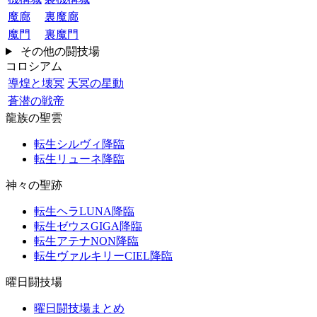
魔廊
裏魔廊
魔門
裏魔門
その他の闘技場
コロシアム
導煌と壊冥
天冥の星動
蒼潜の戦帝
龍族の聖雲
転生シルヴィ降臨
転生リューネ降臨
神々の聖跡
転生ヘラLUNA降臨
転生ゼウスGIGA降臨
転生アテナNON降臨
転生ヴァルキリーCIEL降臨
曜日闘技場
曜日闘技場まとめ