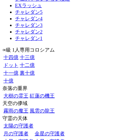
EXラッシュ
チャレダン5
チャレダン4
チャレダン3
チャレダン2
チャレダン1
∞級 1人専用コロシアム
十四億
十三億
ドット
十二億
十一億
裏十億
十億
奈落の重界
大樹の霊王
紅蓮の機王
天空の儚域
霧雨の魔王
風雲の龍王
守霊の天体
太陽の守護者
月の守護者
金星の守護者