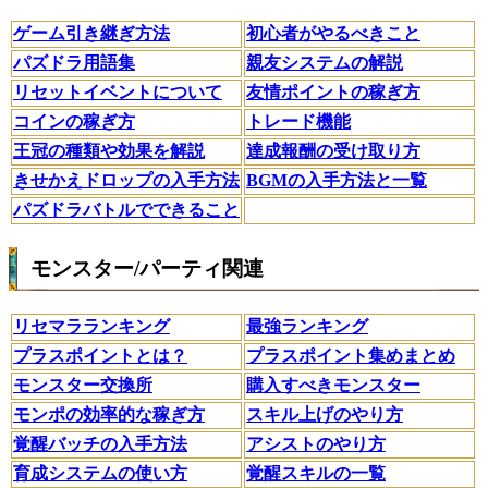
ゲーム引き継ぎ方法
初心者がやるべきこと
パズドラ用語集
親友システムの解説
リセットイベントについて
友情ポイントの稼ぎ方
コインの稼ぎ方
トレード機能
王冠の種類や効果を解説
達成報酬の受け取り方
きせかえドロップの入手方法
BGMの入手方法と一覧
パズドラバトルでできること
モンスター/パーティ関連
リセマラランキング
最強ランキング
プラスポイントとは？
プラスポイント集めまとめ
モンスター交換所
購入すべきモンスター
モンポの効率的な稼ぎ方
スキル上げのやり方
覚醒バッチの入手方法
アシストのやり方
育成システムの使い方
覚醒スキルの一覧