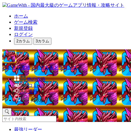
ホーム
ゲーム検索
新規登録
ログイン
2カラム
3カラム
パズドラ攻略｜パズル＆ドラゴンズ
他の攻略
コミュ
速報
掲示板
最強リーダー