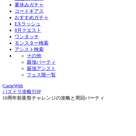
夏休みガチャ
コードギアス
おすすめガチャ
EXラッシュ
8月クエスト
ワンタッチ
モンスター検索
アシスト検索
その他
最強パーティ
最強アシスト
フェス限一覧
GameWith
パズドラ攻略TOP
10周年前夜祭チャレンジの攻略と周回パーティ