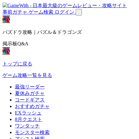
事前ガチャ
ゲーム検索
ログイン
パズドラ攻略｜パズル＆ドラゴンズ
掲示板Q&A
トップに戻る
ゲーム攻略一覧を見る
最強リーダー
夏休みガチャ
コードギアス
おすすめガチャ
EXラッシュ
8月クエスト
ワンタッチ
モンスター検索
アシスト検索