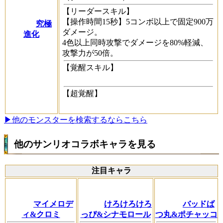
【リーダースキル】
【操作時間15秒】5コンボ以上で固定900万
究極
ダメージ。
進化
4色以上同時攻撃でダメージを80%軽減、
攻撃力が50倍。
【覚醒スキル】
【超覚醒】
▶他のモンスターを検索するならこちら
他のサンリオコラボキャラを見る
注目キャラ
マイメロデ
けろけろけろ
バッドば
ィ&クロミ
っぴ&シナモロール
つ丸&ポチャッコ