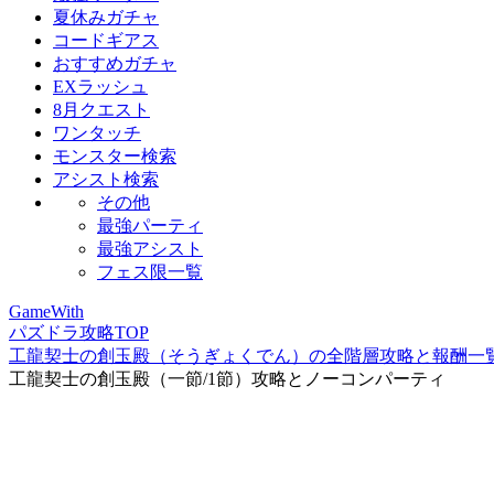
夏休みガチャ
コードギアス
おすすめガチャ
EXラッシュ
8月クエスト
ワンタッチ
モンスター検索
アシスト検索
その他
最強パーティ
最強アシスト
フェス限一覧
GameWith
パズドラ攻略TOP
工龍契士の創玉殿（そうぎょくでん）の全階層攻略と報酬一
工龍契士の創玉殿（一節/1節）攻略とノーコンパーティ