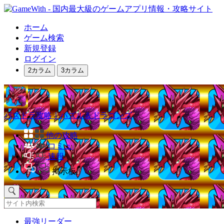
ホーム
ゲーム検索
新規登録
ログイン
2カラム
3カラム
パズドラ攻略｜パズル＆ドラゴンズ
他の攻略
コミュ
速報
掲示板
最強リーダー