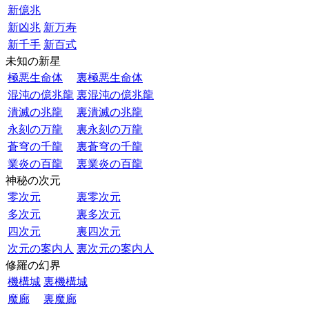
新億兆
新凶兆
新万寿
新千手
新百式
未知の新星
極悪生命体
裏極悪生命体
混沌の億兆龍
裏混沌の億兆龍
潰滅の兆龍
裏潰滅の兆龍
永刻の万龍
裏永刻の万龍
蒼穹の千龍
裏蒼穹の千龍
業炎の百龍
裏業炎の百龍
神秘の次元
零次元
裏零次元
多次元
裏多次元
四次元
裏四次元
次元の案内人
裏次元の案内人
修羅の幻界
機構城
裏機構城
魔廊
裏魔廊