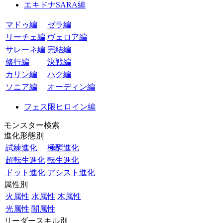
エキドナSARA編
マドゥ編
ゼラ編
リーチェ編
ヴェロア編
サレーネ編
完結編
修行編
決戦編
カリン編
ハク編
ソニア編
オーディン編
フェス限ヒロイン編
モンスター検索
進化形態別
試練進化
極醒進化
超転生進化
転生進化
ドット進化
アシスト進化
属性別
火属性
水属性
木属性
光属性
闇属性
リーダースキル別