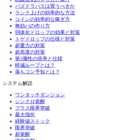
パズドラパスは買うべきか
ランク上げの効率的な方法
コインの効率的な稼ぎ方
無効パの作り方
弱体化ドロップの効果と対策
トゲドロップの仕様と対策
超重力の対策
超高度の対策
第3属性の倍率と仕様
軽減ループとは？
落ちコン予知とは？
システム解説
ワンタッチダンジョン
シンクロ覚醒
プラス限界突破
最大強化
経験値ストック
限界突破
超覚醒