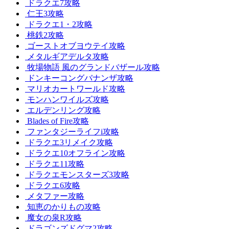
ドラクエ7攻略
仁王3攻略
ドラクエ1・2攻略
桃鉄2攻略
ゴーストオブヨウテイ攻略
メタルギアデルタ攻略
牧場物語 風のグランドバザール攻略
ドンキーコングバナンザ攻略
マリオカートワールド攻略
モンハンワイルズ攻略
エルデンリング攻略
Blades of Fire攻略
ファンタジーライフi攻略
ドラクエ3リメイク攻略
ドラクエ10オフライン攻略
ドラクエ11攻略
ドラクエモンスターズ3攻略
ドラクエ6攻略
メタファー攻略
知恵のかりもの攻略
魔女の泉R攻略
ドラゴンズドグマ2攻略