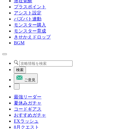
潜在覚醒
プラスポイント
アシスト設定
パズバト連動
モンスター購入
モンスター育成
きせかえドロップ
BGM
検索
ご意見
最強リーダー
夏休みガチャ
コードギアス
おすすめガチャ
EXラッシュ
8月クエスト