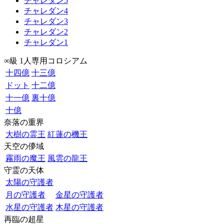
チャレダン5
チャレダン4
チャレダン3
チャレダン2
チャレダン1
∞級 1人専用コロシアム
十四億
十三億
ドット
十二億
十一億
裏十億
十億
奈落の重界
大樹の霊王
紅蓮の機王
天空の儚域
霧雨の魔王
風雲の龍王
守霊の天体
太陽の守護者
月の守護者
金星の守護者
水星の守護者
木星の守護者
再臨の超星