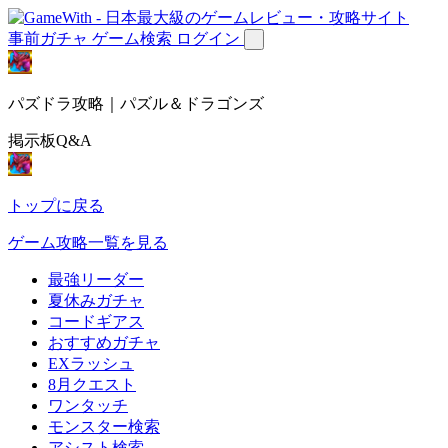
事前ガチャ
ゲーム検索
ログイン
パズドラ攻略｜パズル＆ドラゴンズ
掲示板Q&A
トップに戻る
ゲーム攻略一覧を見る
最強リーダー
夏休みガチャ
コードギアス
おすすめガチャ
EXラッシュ
8月クエスト
ワンタッチ
モンスター検索
アシスト検索