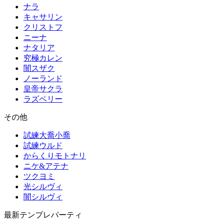
ナラ
キャサリン
クリストフ
ニーナ
ナタリア
究極カレン
闇スザク
ノーランド
皇帝サクラ
ラズベリー
その他
試練大喬小喬
試練ウルド
からくりモトナリ
ニケ&アテナ
ツクヨミ
光シルヴィ
闇シルヴィ
最新テンプレパーティ