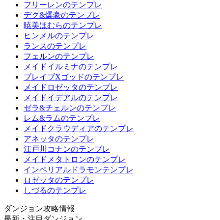
フリーレンのテンプレ
デク&爆豪のテンプレ
暁美ほむらのテンプレ
ヒンメルのテンプレ
ランスのテンプレ
フェルンのテンプレ
メイドイルミナのテンプレ
ブレイブXゴッドのテンプレ
メイドロゼッタのテンプレ
メイドイデアルのテンプレ
ゼラ&チェルンのテンプレ
レム&ラムのテンプレ
メイドクラウディアのテンプレ
アネッタのテンプレ
江戸川コナンのテンプレ
メイドメタトロンのテンプレ
インペリアルドラモンテンプレ
ロゼッタのテンプレ
しづるのテンプレ
ダンジョン攻略情報
最新・注目ダンジョン