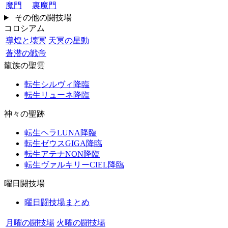
魔門
裏魔門
その他の闘技場
コロシアム
導煌と壊冥
天冥の星動
蒼潜の戦帝
龍族の聖雲
転生シルヴィ降臨
転生リューネ降臨
神々の聖跡
転生ヘラLUNA降臨
転生ゼウスGIGA降臨
転生アテナNON降臨
転生ヴァルキリーCIEL降臨
曜日闘技場
曜日闘技場まとめ
月曜の闘技場
火曜の闘技場