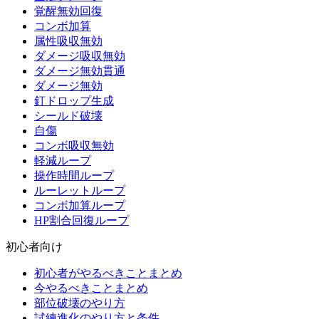
覚醒無効回復
コンボ加算
属性吸収無効
ダメージ吸収無効
ダメージ無効貫通
ダメージ無効
釘ドロップ生成
シールド破壊
自傷
コンボ吸収無効
軽減ループ
操作時間ループ
ルーレットループ
コンボ加算ループ
HP割合回復ループ
初心者向け
初心者がやるべきことまとめ
今やるべきことまとめ
部位破壊のやり方
試練進化のやり方と条件