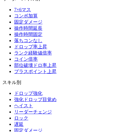
7×6マス
コンボ加算
固定ダメージ
操作時間延長
操作時間固定
落ちコンなし
ドロップ率上昇
ランク経験値倍率
コイン倍率
部位破壊ドロ率上昇
プラスポイント上昇
スキル別
ドロップ強化
強化ドロップ目覚め
ヘイスト
リーダーチェンジ
ロック
遅延
固定ダメージ