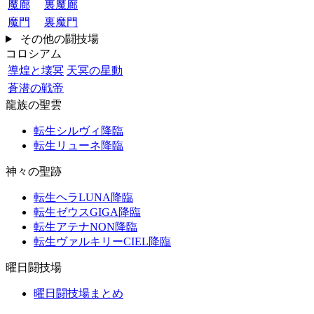
魔廊
裏魔廊
魔門
裏魔門
その他の闘技場
コロシアム
導煌と壊冥
天冥の星動
蒼潜の戦帝
龍族の聖雲
転生シルヴィ降臨
転生リューネ降臨
神々の聖跡
転生ヘラLUNA降臨
転生ゼウスGIGA降臨
転生アテナNON降臨
転生ヴァルキリーCIEL降臨
曜日闘技場
曜日闘技場まとめ