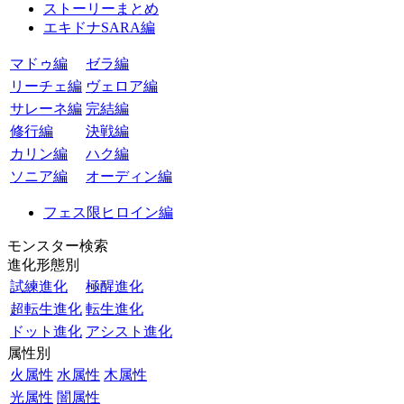
ストーリーまとめ
エキドナSARA編
マドゥ編
ゼラ編
リーチェ編
ヴェロア編
サレーネ編
完結編
修行編
決戦編
カリン編
ハク編
ソニア編
オーディン編
フェス限ヒロイン編
モンスター検索
進化形態別
試練進化
極醒進化
超転生進化
転生進化
ドット進化
アシスト進化
属性別
火属性
水属性
木属性
光属性
闇属性