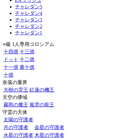
EXラッシュ
チャレダン5
チャレダン4
チャレダン3
チャレダン2
チャレダン1
∞級 1人専用コロシアム
十四億
十三億
ドット
十二億
十一億
裏十億
十億
奈落の重界
大樹の霊王
紅蓮の機王
天空の儚域
霧雨の魔王
風雲の龍王
守霊の天体
太陽の守護者
月の守護者
金星の守護者
水星の守護者
木星の守護者