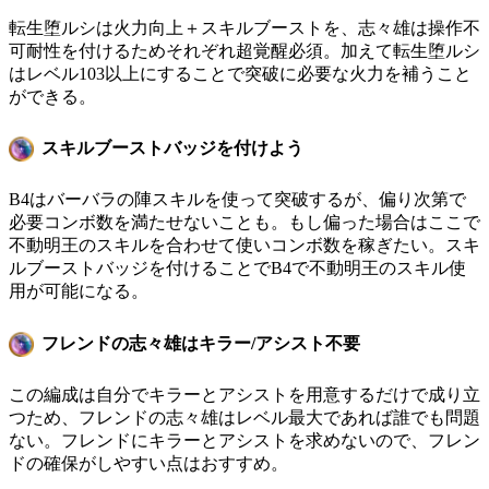
転生堕ルシは火力向上＋スキルブーストを、志々雄は操作不
可耐性を付けるためそれぞれ超覚醒必須。加えて転生堕ルシ
はレベル103以上にすることで突破に必要な火力を補うこと
ができる。
スキルブーストバッジを付けよう
B4はバーバラの陣スキルを使って突破するが、偏り次第で
必要コンボ数を満たせないことも。もし偏った場合はここで
不動明王のスキルを合わせて使いコンボ数を稼ぎたい。スキ
ルブーストバッジを付けることでB4で不動明王のスキル使
用が可能になる。
フレンドの志々雄はキラー/アシスト不要
この編成は自分でキラーとアシストを用意するだけで成り立
つため、フレンドの志々雄はレベル最大であれば誰でも問題
ない。フレンドにキラーとアシストを求めないので、フレン
ドの確保がしやすい点はおすすめ。