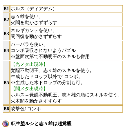
B1
ホルス（ディアデム）
志々雄を使い、
B2
火闇を動かさずずらす
ネルギガンテを使い、
B3
闇回復を動かさずずらす
バーバラを使い、
B4
コンボ吸収されないようパズル
※盤面次第で不動明王のスキルも併用
【光メタ出現時】
覚醒不動明王、志々雄のスキルを使う。
生成したドロップ以外で1コンボ。
B5
※生成した木ドロップの分割も可。
【闇メタ出現時】
ホルス→覚醒不動明王、志々雄の順にスキルを使う。
火木闇を動かさずずらす
B6
攻撃色1コンボ
転生堕ルシと志々雄は超覚醒