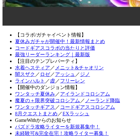
【コラボ/ガチャイベント情報】
夏休みガチャが開催中！最新情報まとめ
コードギアスコラボの当たりと評価
最強リーダーランキング｜最新版
【注目のテンプレパーティ】
水着ヘスティア
／
メニット&チャオリン
闇スザク
／
ロゼ
／
アッシュ
／
ジノ
ラインハルト
／
虚
／
フリーレン
【開催中のダンジョン情報】
ワンタッチ夏休み
／
アイランドコロシアム
魔夏の＋限界突破コロシアム
／
ノーランド降臨
ワンタッチギアス
／
コードギアスコロシアム
8月クエストまとめ
／
EXラッシュ
GameWithからのお知らせ
パズドラ攻略ライターを新規募集中！
未経験可&完全在宅！攻略ライター募集！