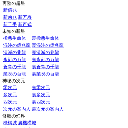
再臨の超星
新億兆
新凶兆
新万寿
新千手
新百式
未知の新星
極悪生命体
裏極悪生命体
混沌の億兆龍
裏混沌の億兆龍
潰滅の兆龍
裏潰滅の兆龍
永刻の万龍
裏永刻の万龍
蒼穹の千龍
裏蒼穹の千龍
業炎の百龍
裏業炎の百龍
神秘の次元
零次元
裏零次元
多次元
裏多次元
四次元
裏四次元
次元の案内人
裏次元の案内人
修羅の幻界
機構城
裏機構城