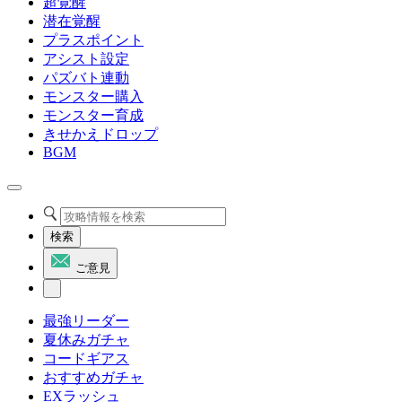
超覚醒
潜在覚醒
プラスポイント
アシスト設定
パズバト連動
モンスター購入
モンスター育成
きせかえドロップ
BGM
検索
ご意見
最強リーダー
夏休みガチャ
コードギアス
おすすめガチャ
EXラッシュ