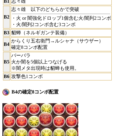
B1
志々雄
志々雄 以下のどちらかで突破
B2
・火 or 闇強化ドロップ1個含む火/闇列2コンボ
・火/闇列2コンボ含む3コンボ
B3
貂蝉（ネルギガンテ装備）
からくり五右衛門→ルシャナ（サウザー）
B4
確定8コンボ配置
バーバラ
B5
火か闇を5個以上つなげる
※闇メタ出現時は貂蝉も使用。
B6
攻撃色1コンボ
B4の確定8コンボ配置