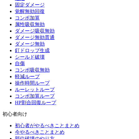
固定ダメージ
覚醒無効回復
コンボ加算
属性吸収無効
ダメージ吸収無効
ダメージ無効貫通
ダメージ無効
釘ドロップ生成
シールド破壊
自傷
コンボ吸収無効
軽減ループ
操作時間ループ
ルーレットループ
コンボ加算ループ
HP割合回復ループ
初心者向け
初心者がやるべきことまとめ
今やるべきことまとめ
部位破壊のやり方