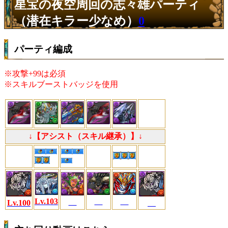
星宝の夜空周回の志々雄パーティ
（潜在キラー少なめ）
0
パーティ編成
※攻撃+99は必須
※スキルブーストバッジを使用
↓【アシスト（スキル継承）】↓
Lv.103
Lv.100