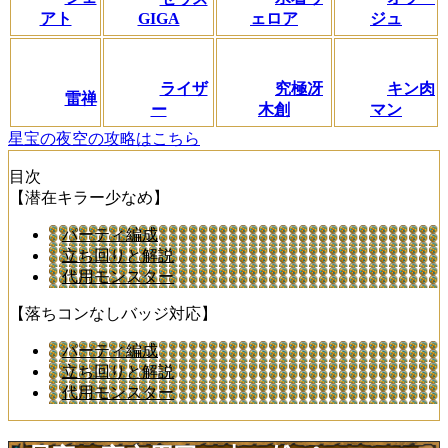
アト
ェロア
ジュ
GIGA
ライザ
究極冴
キン肉
雷禅
ー
木創
マン
星宝の夜空の攻略はこちら
目次
【潜在キラー少なめ】
パーティ編成
立ち回りと解説
代用モンスター
【落ちコンなしバッジ対応】
パーティ編成
立ち回りと解説
代用モンスター