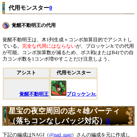
代用モンスター
0
覚醒不動明王の代用
覚醒不動明王は、木1列生成＋コンボ加算目的でアシストし
ている。
完全な代用にはならない
が、ブロッケンJr.での代用
が可能。コンボ加算数が減るため、ボス戦(またはB4)での自
力コンボ数を1コンボ増やすことだけ注意しよう。
アシスト
代用モンスター
覚醒不動明王
ブロッケンJr.
星宝の夜空周回の志々雄パーティ
（落ちコンなしバッジ対応）
0
下記の編成はNAGI（
@pad_nagi
）さんの編成を元に作成し