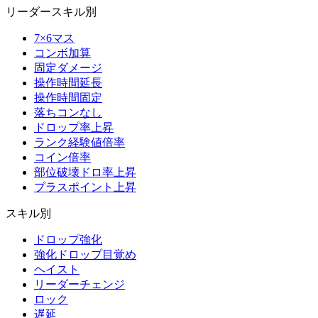
リーダースキル別
7×6マス
コンボ加算
固定ダメージ
操作時間延長
操作時間固定
落ちコンなし
ドロップ率上昇
ランク経験値倍率
コイン倍率
部位破壊ドロ率上昇
プラスポイント上昇
スキル別
ドロップ強化
強化ドロップ目覚め
ヘイスト
リーダーチェンジ
ロック
遅延