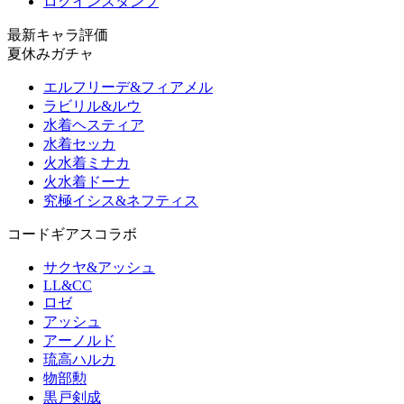
ログインスタンプ
最新キャラ評価
夏休みガチャ
エルフリーデ&フィアメル
ラビリル&ルウ
水着ヘスティア
水着セッカ
火水着ミナカ
火水着ドーナ
究極イシス&ネフティス
コードギアスコラボ
サクヤ&アッシュ
LL&CC
ロゼ
アッシュ
アーノルド
琉高ハルカ
物部勲
黒戸剣成