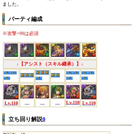
ました。
パーティ編成
※攻撃+99は必須
↓【アシスト（スキル継承）】↓
Lv.110
Lv.110
Lv.110
立ち回り解説
0