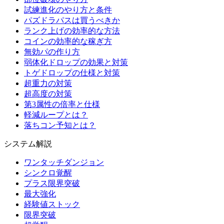
試練進化のやり方と条件
パズドラパスは買うべきか
ランク上げの効率的な方法
コインの効率的な稼ぎ方
無効パの作り方
弱体化ドロップの効果と対策
トゲドロップの仕様と対策
超重力の対策
超高度の対策
第3属性の倍率と仕様
軽減ループとは？
落ちコン予知とは？
システム解説
ワンタッチダンジョン
シンクロ覚醒
プラス限界突破
最大強化
経験値ストック
限界突破