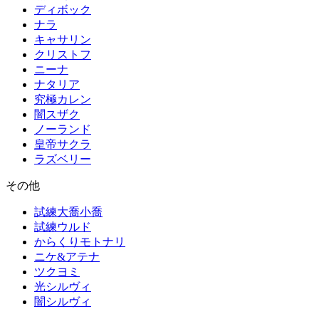
ディボック
ナラ
キャサリン
クリストフ
ニーナ
ナタリア
究極カレン
闇スザク
ノーランド
皇帝サクラ
ラズベリー
その他
試練大喬小喬
試練ウルド
からくりモトナリ
ニケ&アテナ
ツクヨミ
光シルヴィ
闇シルヴィ