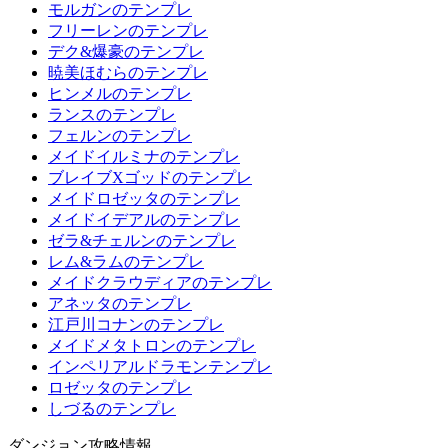
モルガンのテンプレ
フリーレンのテンプレ
デク&爆豪のテンプレ
暁美ほむらのテンプレ
ヒンメルのテンプレ
ランスのテンプレ
フェルンのテンプレ
メイドイルミナのテンプレ
ブレイブXゴッドのテンプレ
メイドロゼッタのテンプレ
メイドイデアルのテンプレ
ゼラ&チェルンのテンプレ
レム&ラムのテンプレ
メイドクラウディアのテンプレ
アネッタのテンプレ
江戸川コナンのテンプレ
メイドメタトロンのテンプレ
インペリアルドラモンテンプレ
ロゼッタのテンプレ
しづるのテンプレ
ダンジョン攻略情報