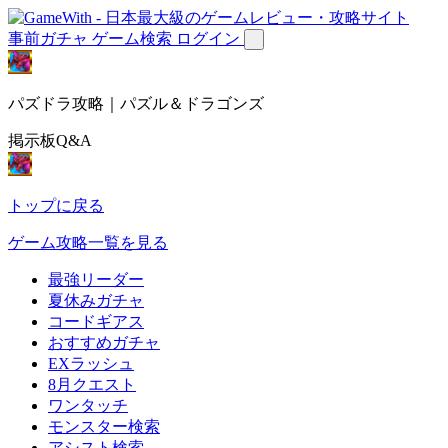
事前ガチャ
ゲーム検索
ログイン
パズドラ攻略｜パズル＆ドラゴンズ
掲示板Q&A
トップに戻る
ゲーム攻略一覧を見る
最強リーダー
夏休みガチャ
コードギアス
おすすめガチャ
EXラッシュ
8月クエスト
ワンタッチ
モンスター検索
アシスト検索