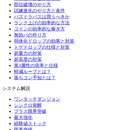
部位破壊のやり方
試練進化のやり方と条件
パズドラパスは買うべきか
ランク上げの効率的な方法
コインの効率的な稼ぎ方
無効パの作り方
弱体化ドロップの効果と対策
トゲドロップの仕様と対策
超重力の対策
超高度の対策
第3属性の倍率と仕様
軽減ループとは？
落ちコン予知とは？
システム解説
ワンタッチダンジョン
シンクロ覚醒
プラス限界突破
最大強化
経験値ストック
限界突破