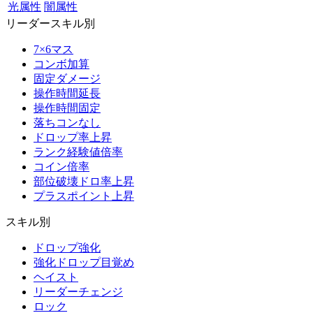
光属性
闇属性
リーダースキル別
7×6マス
コンボ加算
固定ダメージ
操作時間延長
操作時間固定
落ちコンなし
ドロップ率上昇
ランク経験値倍率
コイン倍率
部位破壊ドロ率上昇
プラスポイント上昇
スキル別
ドロップ強化
強化ドロップ目覚め
ヘイスト
リーダーチェンジ
ロック