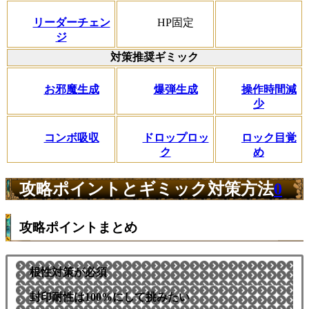
リーダーチェン
HP固定
ジ
対策推奨ギミック
お邪魔生成
爆弾生成
操作時間減
少
コンボ吸収
ドロップロッ
ロック目覚
ク
め
攻略ポイントとギミック対策方法
0
攻略ポイントまとめ
根性対策が必須
封印耐性は100%にして挑みたい