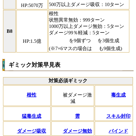
500万以上ダメージ吸収：10ターン
HP:5070万
根性
状態異常無効：999ターン
1000万以上ダメージ無効：5ターン
B8
ダメージ99％軽減：5ターン
を9個ずつ
を3個生成
HP:1.5億
(※7×6マスの場合は
も9個生成)
ギミック対策早見表
対策必須ギミック
根性
被ダメージ激
毒生成
減
猛毒生成
雲
スキル封印
ダメージ吸収
ダメージ無効
バインド