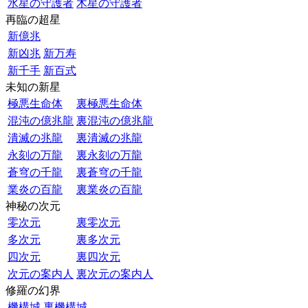
水星の守護者
木星の守護者
再臨の超星
新億兆
新凶兆
新万寿
新千手
新百式
未知の新星
極悪生命体
裏極悪生命体
混沌の億兆龍
裏混沌の億兆龍
潰滅の兆龍
裏潰滅の兆龍
永刻の万龍
裏永刻の万龍
蒼穹の千龍
裏蒼穹の千龍
業炎の百龍
裏業炎の百龍
神秘の次元
零次元
裏零次元
多次元
裏多次元
四次元
裏四次元
次元の案内人
裏次元の案内人
修羅の幻界
機構城
裏機構城