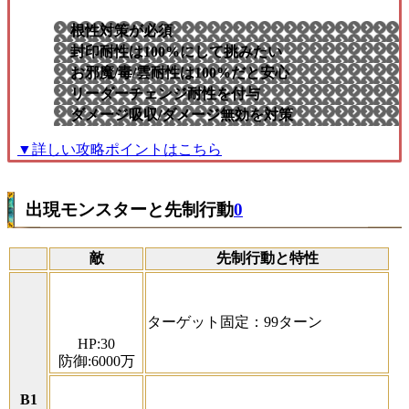
根性対策が必須
封印耐性は100%にして挑みたい
お邪魔/毒/雲耐性は100%だと安心
リーダーチェンジ耐性を付与
ダメージ吸収/ダメージ無効を対策
▼詳しい攻略ポイントはこちら
出現モンスターと先制行動
0
敵
先制行動と特性
ターゲット固定：99ターン
HP:30
防御:6000万
B1