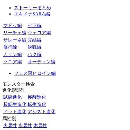
ストーリーまとめ
エキドナSARA編
マドゥ編
ゼラ編
リーチェ編
ヴェロア編
サレーネ編
完結編
修行編
決戦編
カリン編
ハク編
ソニア編
オーディン編
フェス限ヒロイン編
モンスター検索
進化形態別
試練進化
極醒進化
超転生進化
転生進化
ドット進化
アシスト進化
属性別
火属性
水属性
木属性