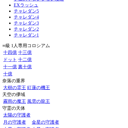
EXラッシュ
チャレダン5
チャレダン4
チャレダン3
チャレダン2
チャレダン1
∞級 1人専用コロシアム
十四億
十三億
ドット
十二億
十一億
裏十億
十億
奈落の重界
大樹の霊王
紅蓮の機王
天空の儚域
霧雨の魔王
風雲の龍王
守霊の天体
太陽の守護者
月の守護者
金星の守護者