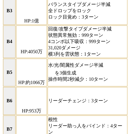
バランスタイプダメージ半減
B3
全ドロップをロック
ロック目覚め：3ターン
HP:1億
回復/攻撃タイプダメージ半減
状態異常無効：999ターン
B4
4コンボ以下吸収：999ターン
31,020ダメージ
HP:4050万
横3列を雲状態：1ターン
水/光/闇属性ダメージ半減
B5
を3個生成
操作時間2秒減少：10ターン
HP:約1066万
B6
リーダーチェンジ：3ターン
HP:953万
根性
リーダー助っ人をバインド：4ター
B7
ン