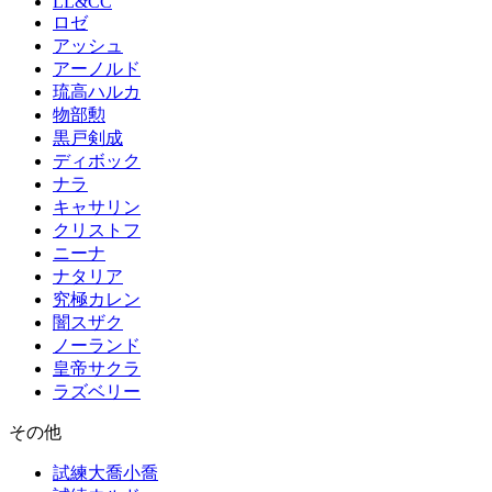
LL&CC
ロゼ
アッシュ
アーノルド
琉高ハルカ
物部勲
黒戸剣成
ディボック
ナラ
キャサリン
クリストフ
ニーナ
ナタリア
究極カレン
闇スザク
ノーランド
皇帝サクラ
ラズベリー
その他
試練大喬小喬