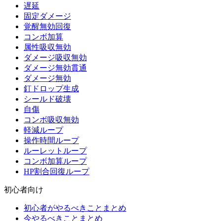
遅延
固定ダメージ
覚醒無効回復
コンボ加算
属性吸収無効
ダメージ吸収無効
ダメージ無効貫通
ダメージ無効
釘ドロップ生成
シールド破壊
自傷
コンボ吸収無効
軽減ループ
操作時間ループ
ルーレットループ
コンボ加算ループ
HP割合回復ループ
初心者向け
初心者がやるべきことまとめ
今やるべきことまとめ