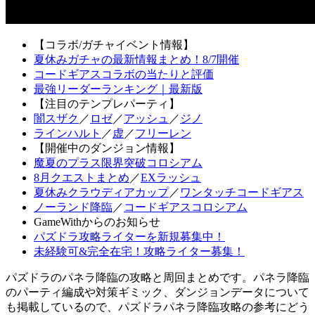
【コラボ/ガチャイベント情報】
夏休みガチャの最新情報まとめ！8/7開催
コードギアスコラボの当たりと評価
最強リーダーランキング｜最新版
【注目のテンプレパーティ】
闇スザク
／
ロゼ
／
アッシュ
／
ジノ
ラインハルト
／
虚
／
フリーレン
【開催中のダンジョン情報】
魔夏のプラス限界突破コロシアム
8月クエストまとめ
／
EXラッシュ
夏休みクラウディアカップ
／
ワンタッチコードギアス
ノーランド降臨
／
コードギアスコロシアム
GameWithからのお知らせ
パズドラ攻略ライターを新規募集中！
未経験可&完全在宅！攻略ライター募集！
パズドラのパネラ降臨の攻略と周回まとめです。パネラ降臨
のパーティ編成や対策ギミック、ダンジョンデータについて
も掲載しているので、パズドラパネラ降臨攻略の参考にどう