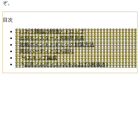
ぞ。
目次
パネラ降臨の特徴とドロップ
出現モンスターと先制早見表
攻略ポイントとギミック対策方法
周回パーティと立ち回り
┗
6スキップ編成
┗
正月ノルディス (スキル上げ/1枚抜き)