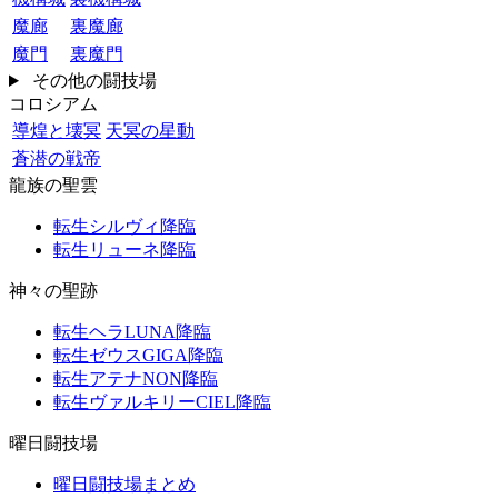
魔廊
裏魔廊
魔門
裏魔門
その他の闘技場
コロシアム
導煌と壊冥
天冥の星動
蒼潜の戦帝
龍族の聖雲
転生シルヴィ降臨
転生リューネ降臨
神々の聖跡
転生ヘラLUNA降臨
転生ゼウスGIGA降臨
転生アテナNON降臨
転生ヴァルキリーCIEL降臨
曜日闘技場
曜日闘技場まとめ