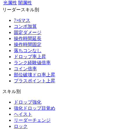
光属性
闇属性
リーダースキル別
7×6マス
コンボ加算
固定ダメージ
操作時間延長
操作時間固定
落ちコンなし
ドロップ率上昇
ランク経験値倍率
コイン倍率
部位破壊ドロ率上昇
プラスポイント上昇
スキル別
ドロップ強化
強化ドロップ目覚め
ヘイスト
リーダーチェンジ
ロック