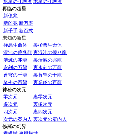
水星の守護者
木星の守護者
再臨の超星
新億兆
新凶兆
新万寿
新千手
新百式
未知の新星
極悪生命体
裏極悪生命体
混沌の億兆龍
裏混沌の億兆龍
潰滅の兆龍
裏潰滅の兆龍
永刻の万龍
裏永刻の万龍
蒼穹の千龍
裏蒼穹の千龍
業炎の百龍
裏業炎の百龍
神秘の次元
零次元
裏零次元
多次元
裏多次元
四次元
裏四次元
次元の案内人
裏次元の案内人
修羅の幻界
機構城
裏機構城