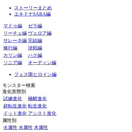
ストーリーまとめ
エキドナSARA編
マドゥ編
ゼラ編
リーチェ編
ヴェロア編
サレーネ編
完結編
修行編
決戦編
カリン編
ハク編
ソニア編
オーディン編
フェス限ヒロイン編
モンスター検索
進化形態別
試練進化
極醒進化
超転生進化
転生進化
ドット進化
アシスト進化
属性別
火属性
水属性
木属性