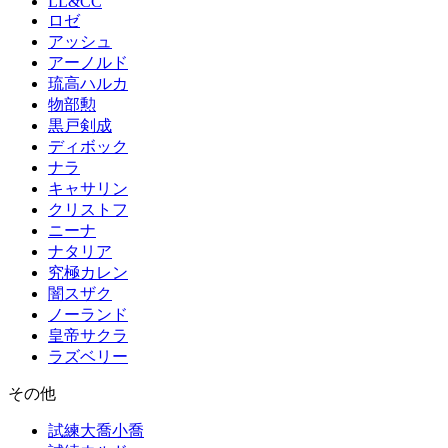
LL&CC
ロゼ
アッシュ
アーノルド
琉高ハルカ
物部勲
黒戸剣成
ディボック
ナラ
キャサリン
クリストフ
ニーナ
ナタリア
究極カレン
闇スザク
ノーランド
皇帝サクラ
ラズベリー
その他
試練大喬小喬