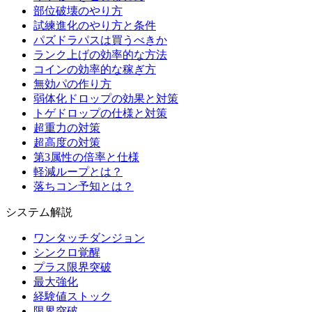
部位破壊のやり方
試練進化のやり方と条件
パズドラパスは買うべきか
ランク上げの効率的な方法
コインの効率的な稼ぎ方
無効パの作り方
弱体化ドロップの効果と対策
トゲドロップの仕様と対策
超重力の対策
超高度の対策
第3属性の倍率と仕様
軽減ループとは？
落ちコン予知とは？
システム解説
ワンタッチダンジョン
シンクロ覚醒
プラス限界突破
最大強化
経験値ストック
限界突破