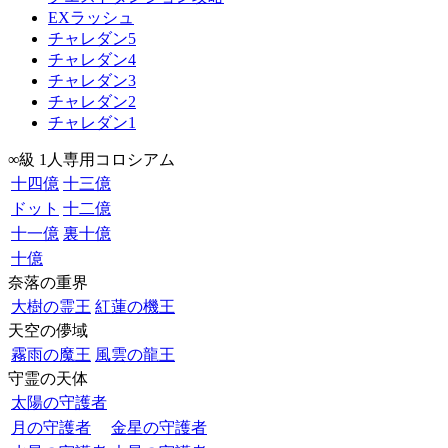
EXラッシュ
チャレダン5
チャレダン4
チャレダン3
チャレダン2
チャレダン1
∞級 1人専用コロシアム
十四億
十三億
ドット
十二億
十一億
裏十億
十億
奈落の重界
大樹の霊王
紅蓮の機王
天空の儚域
霧雨の魔王
風雲の龍王
守霊の天体
太陽の守護者
月の守護者
金星の守護者