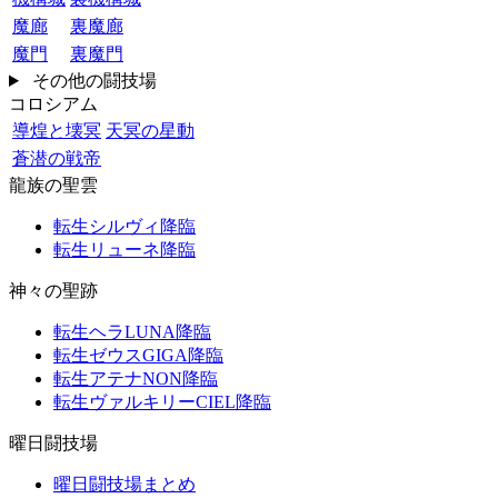
魔廊
裏魔廊
魔門
裏魔門
その他の闘技場
コロシアム
導煌と壊冥
天冥の星動
蒼潜の戦帝
龍族の聖雲
転生シルヴィ降臨
転生リューネ降臨
神々の聖跡
転生ヘラLUNA降臨
転生ゼウスGIGA降臨
転生アテナNON降臨
転生ヴァルキリーCIEL降臨
曜日闘技場
曜日闘技場まとめ