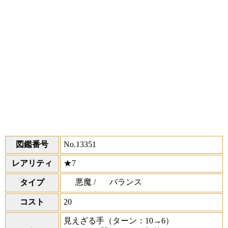
図鑑番号
No.13351
レアリティ
★7
悪魔 /
バランス
タイプ
コスト
20
見えざる手
（ターン：10→6）