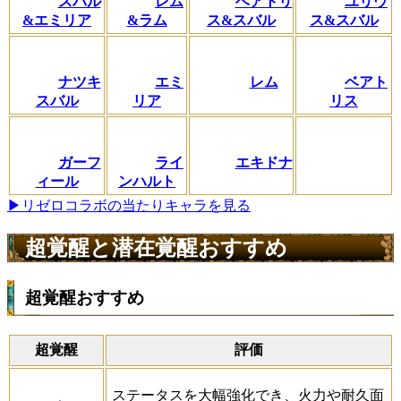
スバル
レム
ベアトリ
ユリウ
&エミリア
&ラム
ス&スバル
ス&スバル
ナツキ
エミ
レム
ベアト
スバル
リア
リス
ガーフ
ライ
エキドナ
ィール
ンハルト
▶リゼロコラボの当たりキャラを見る
超覚醒と潜在覚醒おすすめ
超覚醒おすすめ
超覚醒
評価
ステータスを大幅強化でき、火力や耐久面