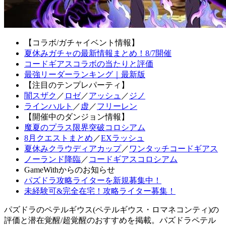
【コラボ/ガチャイベント情報】
夏休みガチャの最新情報まとめ！8/7開催
コードギアスコラボの当たりと評価
最強リーダーランキング｜最新版
【注目のテンプレパーティ】
闇スザク
／
ロゼ
／
アッシュ
／
ジノ
ラインハルト
／
虚
／
フリーレン
【開催中のダンジョン情報】
魔夏のプラス限界突破コロシアム
8月クエストまとめ
／
EXラッシュ
夏休みクラウディアカップ
／
ワンタッチコードギアス
ノーランド降臨
／
コードギアスコロシアム
GameWithからのお知らせ
パズドラ攻略ライターを新規募集中！
未経験可&完全在宅！攻略ライター募集！
パズドラのペテルギウス(ペテルギウス・ロマネコンティ)の
評価と潜在覚醒/超覚醒のおすすめを掲載。パズドラペテル