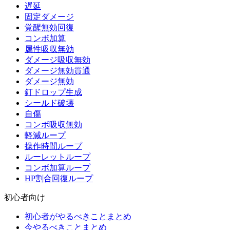
遅延
固定ダメージ
覚醒無効回復
コンボ加算
属性吸収無効
ダメージ吸収無効
ダメージ無効貫通
ダメージ無効
釘ドロップ生成
シールド破壊
自傷
コンボ吸収無効
軽減ループ
操作時間ループ
ルーレットループ
コンボ加算ループ
HP割合回復ループ
初心者向け
初心者がやるべきことまとめ
今やるべきことまとめ