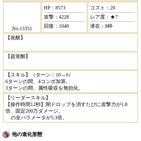
HP：8573
コスト：20
攻撃：4228
レア度：★7
回復：1040
潜在：8枠
No.13351
【覚醒】
【超覚醒】
【スキル】
（ターン：10→6）
6ターンの間、4コンボ加算。
3ターンの間、属性吸収を無効化。
【リーダースキル】
【操作時間12秒】闇ドロップを消すたびに攻撃力が1.8
倍、固定200万ダメージ。
の全パラメータが5.3倍。
他の進化形態