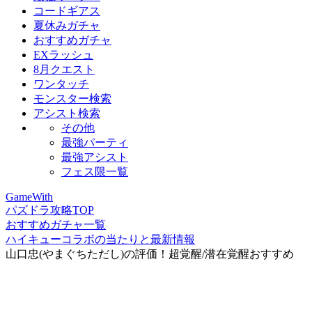
コードギアス
夏休みガチャ
おすすめガチャ
EXラッシュ
8月クエスト
ワンタッチ
モンスター検索
アシスト検索
その他
最強パーティ
最強アシスト
フェス限一覧
GameWith
パズドラ攻略TOP
おすすめガチャ一覧
ハイキューコラボの当たりと最新情報
山口忠(やまぐちただし)の評価！超覚醒/潜在覚醒おすすめ