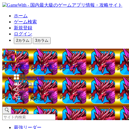
ホーム
ゲーム検索
新規登録
ログイン
2カラム
3カラム
パズドラ攻略｜パズル＆ドラゴンズ
他の攻略
コミュ
速報
掲示板
最強リーダー