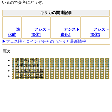
いるので参考にどうぞ。
キリカの関連記事
進
アシスト
アシスト
アシスト
化前
進化1
進化2
進化3
▶フェス限ヒロインガチャの当たりと最新情報
目次
評価点と性能
入手方法/進化
スキル上げ情報
ステータス詳細