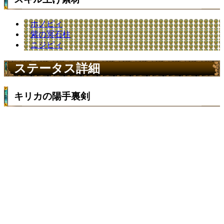
ホノピィ
紫の冥石柱
ニジピィ
ステータス詳細
キリカの陽手裏剣