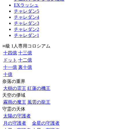
EXラッシュ
チャレダン5
チャレダン4
チャレダン3
チャレダン2
チャレダン1
∞級 1人専用コロシアム
十四億
十三億
ドット
十二億
十一億
裏十億
十億
奈落の重界
大樹の霊王
紅蓮の機王
天空の儚域
霧雨の魔王
風雲の龍王
守霊の天体
太陽の守護者
月の守護者
金星の守護者