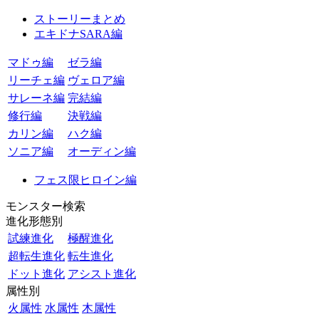
ストーリーまとめ
エキドナSARA編
マドゥ編
ゼラ編
リーチェ編
ヴェロア編
サレーネ編
完結編
修行編
決戦編
カリン編
ハク編
ソニア編
オーディン編
フェス限ヒロイン編
モンスター検索
進化形態別
試練進化
極醒進化
超転生進化
転生進化
ドット進化
アシスト進化
属性別
火属性
水属性
木属性