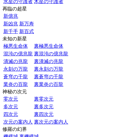
水星の守護者
木星の守護者
再臨の超星
新億兆
新凶兆
新万寿
新千手
新百式
未知の新星
極悪生命体
裏極悪生命体
混沌の億兆龍
裏混沌の億兆龍
潰滅の兆龍
裏潰滅の兆龍
永刻の万龍
裏永刻の万龍
蒼穹の千龍
裏蒼穹の千龍
業炎の百龍
裏業炎の百龍
神秘の次元
零次元
裏零次元
多次元
裏多次元
四次元
裏四次元
次元の案内人
裏次元の案内人
修羅の幻界
機構城
裏機構城