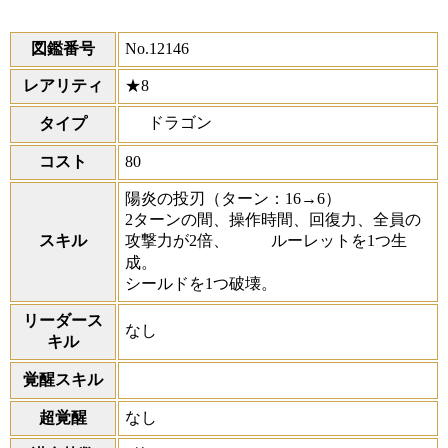
図鑑番号
No.12146
レアリティ
★8
ドラゴン
タイプ
コスト
80
陽炎の投刃
（ターン：16→6）
2ターンの間、操作時間、回復力、全員の
スキル
攻撃力が2倍、
ルーレットを1つ生
成。
シールドを1つ破壊。
リーダース
なし
キル
覚醒スキル
超覚醒
なし