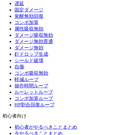
遅延
固定ダメージ
覚醒無効回復
コンボ加算
属性吸収無効
ダメージ吸収無効
ダメージ無効貫通
ダメージ無効
釘ドロップ生成
シールド破壊
自傷
コンボ吸収無効
軽減ループ
操作時間ループ
ルーレットループ
コンボ加算ループ
HP割合回復ループ
初心者向け
初心者がやるべきことまとめ
今やるべきことまとめ