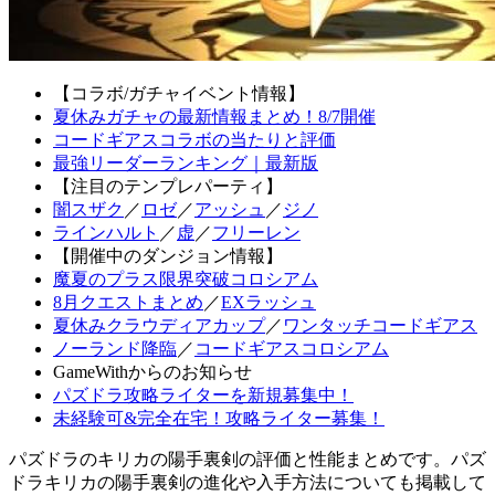
【コラボ/ガチャイベント情報】
夏休みガチャの最新情報まとめ！8/7開催
コードギアスコラボの当たりと評価
最強リーダーランキング｜最新版
【注目のテンプレパーティ】
闇スザク
／
ロゼ
／
アッシュ
／
ジノ
ラインハルト
／
虚
／
フリーレン
【開催中のダンジョン情報】
魔夏のプラス限界突破コロシアム
8月クエストまとめ
／
EXラッシュ
夏休みクラウディアカップ
／
ワンタッチコードギアス
ノーランド降臨
／
コードギアスコロシアム
GameWithからのお知らせ
パズドラ攻略ライターを新規募集中！
未経験可&完全在宅！攻略ライター募集！
パズドラのキリカの陽手裏剣の評価と性能まとめです。パズ
ドラキリカの陽手裏剣の進化や入手方法についても掲載して