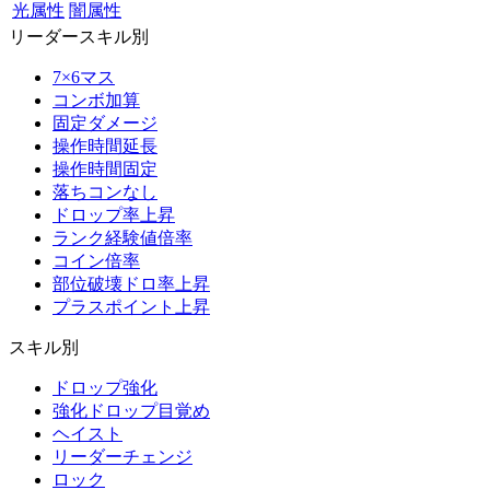
光属性
闇属性
リーダースキル別
7×6マス
コンボ加算
固定ダメージ
操作時間延長
操作時間固定
落ちコンなし
ドロップ率上昇
ランク経験値倍率
コイン倍率
部位破壊ドロ率上昇
プラスポイント上昇
スキル別
ドロップ強化
強化ドロップ目覚め
ヘイスト
リーダーチェンジ
ロック