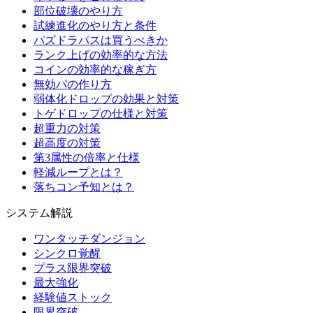
部位破壊のやり方
試練進化のやり方と条件
パズドラパスは買うべきか
ランク上げの効率的な方法
コインの効率的な稼ぎ方
無効パの作り方
弱体化ドロップの効果と対策
トゲドロップの仕様と対策
超重力の対策
超高度の対策
第3属性の倍率と仕様
軽減ループとは？
落ちコン予知とは？
システム解説
ワンタッチダンジョン
シンクロ覚醒
プラス限界突破
最大強化
経験値ストック
限界突破