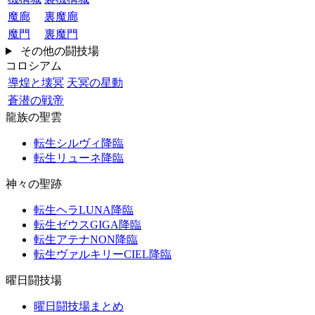
魔廊
裏魔廊
魔門
裏魔門
その他の闘技場
コロシアム
導煌と壊冥
天冥の星動
蒼潜の戦帝
龍族の聖雲
転生シルヴィ降臨
転生リューネ降臨
神々の聖跡
転生ヘラLUNA降臨
転生ゼウスGIGA降臨
転生アテナNON降臨
転生ヴァルキリーCIEL降臨
曜日闘技場
曜日闘技場まとめ