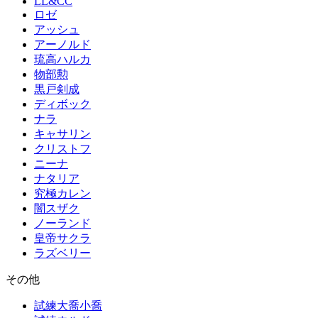
LL&CC
ロゼ
アッシュ
アーノルド
琉高ハルカ
物部勲
黒戸剣成
ディボック
ナラ
キャサリン
クリストフ
ニーナ
ナタリア
究極カレン
闇スザク
ノーランド
皇帝サクラ
ラズベリー
その他
試練大喬小喬