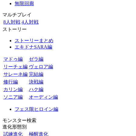
無限回廊
マルチプレイ
8人対戦
4人対戦
ストーリー
ストーリーまとめ
エキドナSARA編
マドゥ編
ゼラ編
リーチェ編
ヴェロア編
サレーネ編
完結編
修行編
決戦編
カリン編
ハク編
ソニア編
オーディン編
フェス限ヒロイン編
モンスター検索
進化形態別
試練進化
極醒進化