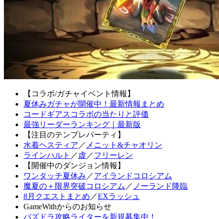
【コラボ/ガチャイベント情報】
夏休みガチャが開催中！最新情報まとめ
コードギアスコラボの当たりと評価
最強リーダーランキング｜最新版
【注目のテンプレパーティ】
水着ヘスティア
／
メニット&チャオリン
ラインハルト
／
虚
／
フリーレン
【開催中のダンジョン情報】
ワンタッチ夏休み
／
アイランドコロシアム
魔夏の＋限界突破コロシアム
／
ノーランド降臨
8月クエストまとめ
／
EXラッシュ
GameWithからのお知らせ
パズドラ攻略ライターを新規募集中！