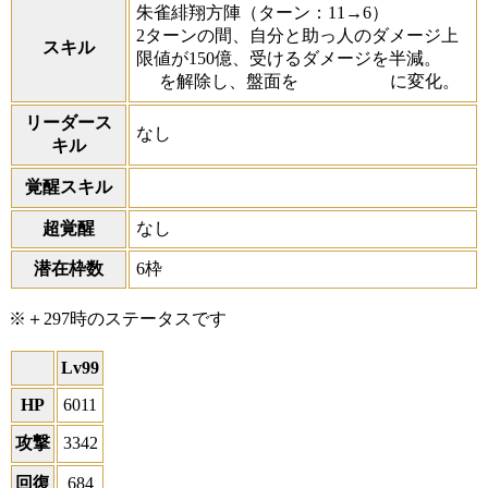
朱雀緋翔方陣
（ターン：11→6）
2ターンの間、自分と助っ人のダメージ上
スキル
限値が150億、受けるダメージを半減。
を解除し、盤面を
に変化。
リーダース
なし
キル
覚醒スキル
超覚醒
なし
潜在枠数
6枠
※＋297時のステータスです
Lv99
HP
6011
攻撃
3342
回復
684