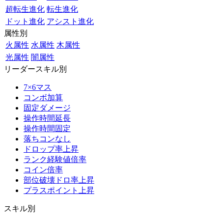
超転生進化
転生進化
ドット進化
アシスト進化
属性別
火属性
水属性
木属性
光属性
闇属性
リーダースキル別
7×6マス
コンボ加算
固定ダメージ
操作時間延長
操作時間固定
落ちコンなし
ドロップ率上昇
ランク経験値倍率
コイン倍率
部位破壊ドロ率上昇
プラスポイント上昇
スキル別