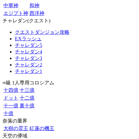
中華神
和神
エジプト神
西洋神
チャレダン(クエスト)
クエストダンジョン攻略
EXラッシュ
チャレダン5
チャレダン4
チャレダン3
チャレダン2
チャレダン1
∞級 1人専用コロシアム
十四億
十三億
ドット
十二億
十一億
裏十億
十億
奈落の重界
大樹の霊王
紅蓮の機王
天空の儚域