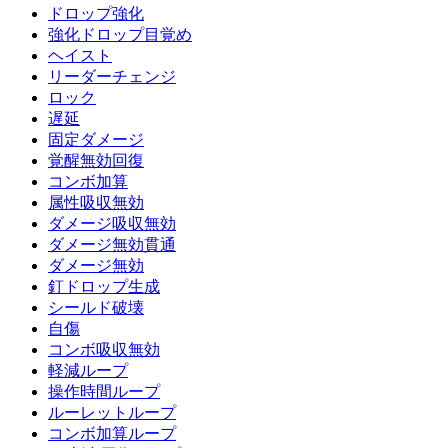
ドロップ強化
強化ドロップ目覚め
ヘイスト
リーダーチェンジ
ロック
遅延
固定ダメージ
覚醒無効回復
コンボ加算
属性吸収無効
ダメージ吸収無効
ダメージ無効貫通
ダメージ無効
釘ドロップ生成
シールド破壊
自傷
コンボ吸収無効
軽減ループ
操作時間ループ
ルーレットループ
コンボ加算ループ