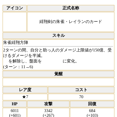
アイコン
正式名称
緋翔剣の朱雀・レイランのカード
スキル
朱雀緋翔方陣
2ターンの間、自分と助っ人のダメージ上限値が150億、受
けるダメージを半減。
を解除し、盤面を
に変化。
(ターン：11→6)
覚醒
レア度
コスト
★7
70
HP
攻撃
回復
6011
3342
684
(+601)
(+267)
(+103)