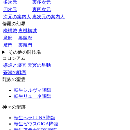
多次元
裏多次元
四次元
裏四次元
次元の案内人
裏次元の案内人
修羅の幻界
機構城
裏機構城
魔廊
裏魔廊
魔門
裏魔門
その他の闘技場
コロシアム
導煌と壊冥
天冥の星動
蒼潜の戦帝
龍族の聖雲
転生シルヴィ降臨
転生リューネ降臨
神々の聖跡
転生ヘラLUNA降臨
転生ゼウスGIGA降臨
転生アテナNON降臨