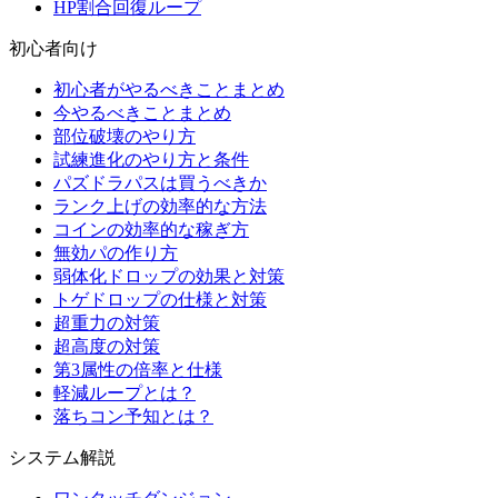
HP割合回復ループ
初心者向け
初心者がやるべきことまとめ
今やるべきことまとめ
部位破壊のやり方
試練進化のやり方と条件
パズドラパスは買うべきか
ランク上げの効率的な方法
コインの効率的な稼ぎ方
無効パの作り方
弱体化ドロップの効果と対策
トゲドロップの仕様と対策
超重力の対策
超高度の対策
第3属性の倍率と仕様
軽減ループとは？
落ちコン予知とは？
システム解説