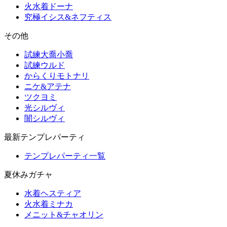
火水着ドーナ
究極イシス&ネフティス
その他
試練大喬小喬
試練ウルド
からくりモトナリ
ニケ&アテナ
ツクヨミ
光シルヴィ
闇シルヴィ
最新テンプレパーティ
テンプレパーティ一覧
夏休みガチャ
水着ヘスティア
火水着ミナカ
メニット&チャオリン