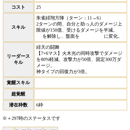
コスト
25
朱雀緋翔方陣
（ターン：11→6）
2ターンの間、自分と助っ人のダメージ上
スキル
限値が150億、受けるダメージを半減。
を解除し、盤面を
に変化。
緋天の闘舞
【7×6マス】火木光の同時攻撃でダメージ
リーダース
を80%軽減、攻撃力が50倍、固定300万ダ
キル
メージ。
神タイプの回復力が3倍。
覚醒スキル
超覚醒
潜在枠数
6枠
※＋297時のステータスです