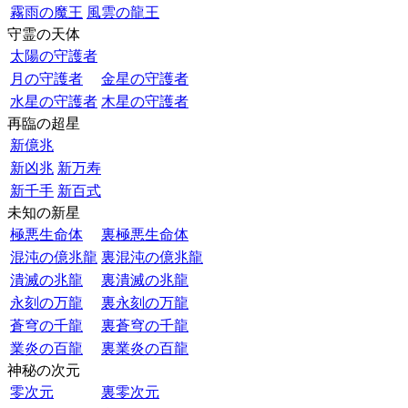
霧雨の魔王
風雲の龍王
守霊の天体
太陽の守護者
月の守護者
金星の守護者
水星の守護者
木星の守護者
再臨の超星
新億兆
新凶兆
新万寿
新千手
新百式
未知の新星
極悪生命体
裏極悪生命体
混沌の億兆龍
裏混沌の億兆龍
潰滅の兆龍
裏潰滅の兆龍
永刻の万龍
裏永刻の万龍
蒼穹の千龍
裏蒼穹の千龍
業炎の百龍
裏業炎の百龍
神秘の次元
零次元
裏零次元