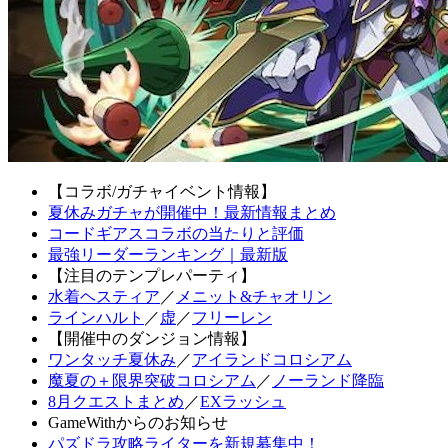
【コラボ/ガチャイベント情報】
夏休みガチャが開催中！最新情報まとめ
コードギアスコラボの当たりと評価
最強リーダーランキング｜最新版
【注目のテンプレパーティ】
水着ヘスティア
／
メニット&チャオリン
ラインハルト
／
虚
／
フリーレン
【開催中のダンジョン情報】
ワンタッチ夏休み
／
アイランドコロシアム
魔夏の＋限界突破コロシアム
／
ノーランド降臨
8月クエストまとめ
／
EXラッシュ
GameWithからのお知らせ
パズドラ攻略ライターを新規募集中！