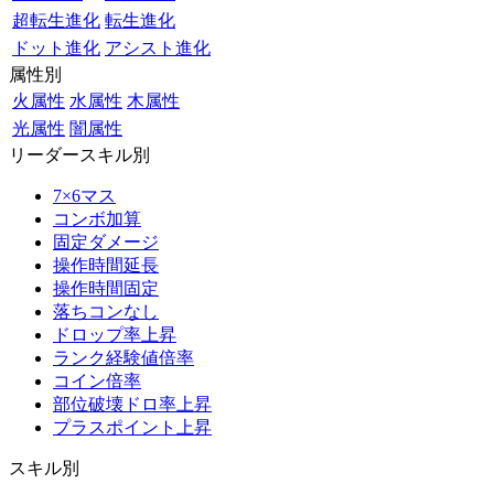
超転生進化
転生進化
ドット進化
アシスト進化
属性別
火属性
水属性
木属性
光属性
闇属性
リーダースキル別
7×6マス
コンボ加算
固定ダメージ
操作時間延長
操作時間固定
落ちコンなし
ドロップ率上昇
ランク経験値倍率
コイン倍率
部位破壊ドロ率上昇
プラスポイント上昇
スキル別