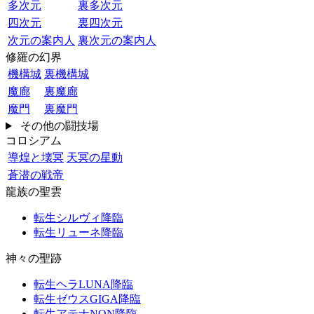
多次元
裏多次元
四次元
裏四次元
次元の案内人
裏次元の案内人
修羅の幻界
機構城
裏機構城
魔廊
裏魔廊
魔門
裏魔門
その他の闘技場
コロシアム
導煌と壊冥
天冥の星動
蒼潜の戦帝
龍族の聖雲
転生シルヴィ降臨
転生リューネ降臨
神々の聖跡
転生ヘラLUNA降臨
転生ゼウスGIGA降臨
転生アテナNON降臨