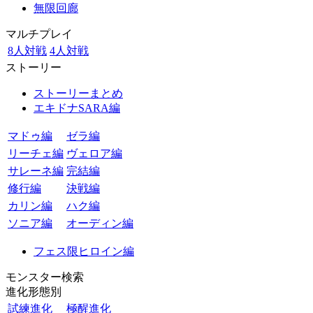
無限回廊
マルチプレイ
8人対戦
4人対戦
ストーリー
ストーリーまとめ
エキドナSARA編
マドゥ編
ゼラ編
リーチェ編
ヴェロア編
サレーネ編
完結編
修行編
決戦編
カリン編
ハク編
ソニア編
オーディン編
フェス限ヒロイン編
モンスター検索
進化形態別
試練進化
極醒進化