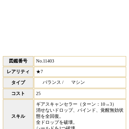
図鑑番号
No.11403
レアリティ
★7
バランス /
マシン
タイプ
コスト
25
ギアスキャンセラー
（ターン：10→3）
消せないドロップ、バインド、覚醒無効状
スキル
態を全回復。
全ドロップを破壊。
シールドを1つ破壊。