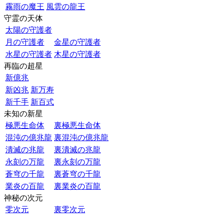
霧雨の魔王
風雲の龍王
守霊の天体
太陽の守護者
月の守護者
金星の守護者
水星の守護者
木星の守護者
再臨の超星
新億兆
新凶兆
新万寿
新千手
新百式
未知の新星
極悪生命体
裏極悪生命体
混沌の億兆龍
裏混沌の億兆龍
潰滅の兆龍
裏潰滅の兆龍
永刻の万龍
裏永刻の万龍
蒼穹の千龍
裏蒼穹の千龍
業炎の百龍
裏業炎の百龍
神秘の次元
零次元
裏零次元