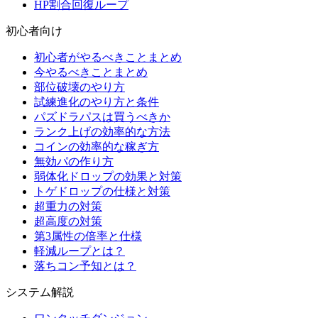
HP割合回復ループ
初心者向け
初心者がやるべきことまとめ
今やるべきことまとめ
部位破壊のやり方
試練進化のやり方と条件
パズドラパスは買うべきか
ランク上げの効率的な方法
コインの効率的な稼ぎ方
無効パの作り方
弱体化ドロップの効果と対策
トゲドロップの仕様と対策
超重力の対策
超高度の対策
第3属性の倍率と仕様
軽減ループとは？
落ちコン予知とは？
システム解説