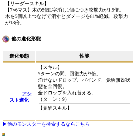
【リーダースキル】
【7×6マス】木の5個L字消し1個につき攻撃力が1.5倍。
木を5個以上つなげて消すとダメージを81%軽減、攻撃力
が18倍。
他の進化形態
進化形態
性能
【スキル】
5ターンの間、回復力が3倍。
消せないドロップ、バインド、覚醒無効状
態を全回復。
全ドロップを入れ替える。
アシ
（ターン：9）
スト進化
【覚醒スキル】
▶他のモンスターを検索するならこちら