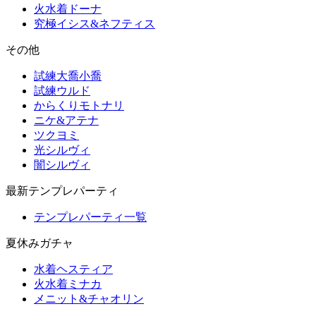
火水着ドーナ
究極イシス&ネフティス
その他
試練大喬小喬
試練ウルド
からくりモトナリ
ニケ&アテナ
ツクヨミ
光シルヴィ
闇シルヴィ
最新テンプレパーティ
テンプレパーティ一覧
夏休みガチャ
水着ヘスティア
火水着ミナカ
メニット&チャオリン