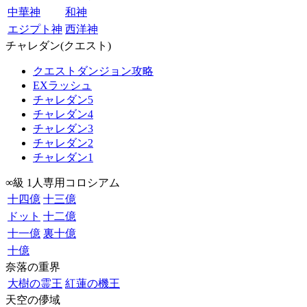
中華神
和神
エジプト神
西洋神
チャレダン(クエスト)
クエストダンジョン攻略
EXラッシュ
チャレダン5
チャレダン4
チャレダン3
チャレダン2
チャレダン1
∞級 1人専用コロシアム
十四億
十三億
ドット
十二億
十一億
裏十億
十億
奈落の重界
大樹の霊王
紅蓮の機王
天空の儚域