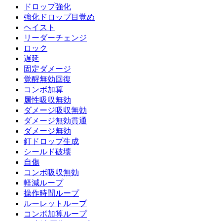
ドロップ強化
強化ドロップ目覚め
ヘイスト
リーダーチェンジ
ロック
遅延
固定ダメージ
覚醒無効回復
コンボ加算
属性吸収無効
ダメージ吸収無効
ダメージ無効貫通
ダメージ無効
釘ドロップ生成
シールド破壊
自傷
コンボ吸収無効
軽減ループ
操作時間ループ
ルーレットループ
コンボ加算ループ