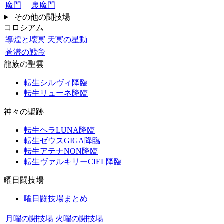
魔門
裏魔門
その他の闘技場
コロシアム
導煌と壊冥
天冥の星動
蒼潜の戦帝
龍族の聖雲
転生シルヴィ降臨
転生リューネ降臨
神々の聖跡
転生ヘラLUNA降臨
転生ゼウスGIGA降臨
転生アテナNON降臨
転生ヴァルキリーCIEL降臨
曜日闘技場
曜日闘技場まとめ
月曜の闘技場
火曜の闘技場