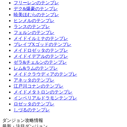
フリーレンのテンプレ
デク&爆豪のテンプレ
暁美ほむらのテンプレ
ヒンメルのテンプレ
ランスのテンプレ
フェルンのテンプレ
メイドイルミナのテンプレ
ブレイブXゴッドのテンプレ
メイドロゼッタのテンプレ
メイドイデアルのテンプレ
ゼラ&チェルンのテンプレ
レム&ラムのテンプレ
メイドクラウディアのテンプレ
アネッタのテンプレ
江戸川コナンのテンプレ
メイドメタトロンのテンプレ
インペリアルドラモンテンプレ
ロゼッタのテンプレ
しづるのテンプレ
ダンジョン攻略情報
最新・注目ダンジョン