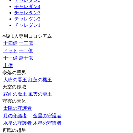
チャレダン5
チャレダン4
チャレダン3
チャレダン2
チャレダン1
∞級 1人専用コロシアム
十四億
十三億
ドット
十二億
十一億
裏十億
十億
奈落の重界
大樹の霊王
紅蓮の機王
天空の儚域
霧雨の魔王
風雲の龍王
守霊の天体
太陽の守護者
月の守護者
金星の守護者
水星の守護者
木星の守護者
再臨の超星