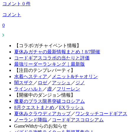
コメント
0
件
コメント
0
【コラボ/ガチャイベント情報】
夏休みガチャの最新情報まとめ！8/7開催
コードギアスコラボの当たりと評価
最強リーダーランキング｜最新版
【注目のテンプレパーティ】
水着ヘスティア
／
メニット&チャオリン
闇スザク
／
ロゼ
／
アッシュ
／
ジノ
ラインハルト
／
虚
／
フリーレン
【開催中のダンジョン情報】
魔夏のプラス限界突破コロシアム
8月クエストまとめ
／
EXラッシュ
夏休みクラウディアカップ
／
ワンタッチコードギアス
ノーランド降臨
／
コードギアスコロシアム
GameWithからのお知らせ