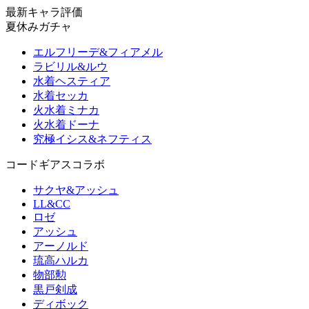
最新キャラ評価
夏休みガチャ
エルフリーデ&フィアメル
ラビリル&ルウ
水着ヘスティア
水着セッカ
火水着ミナカ
火水着ドーナ
究極イシス&ネフティス
コードギアスコラボ
サクヤ&アッシュ
LL&CC
ロゼ
アッシュ
アーノルド
琉高ハルカ
物部勲
黒戸剣成
ディボック