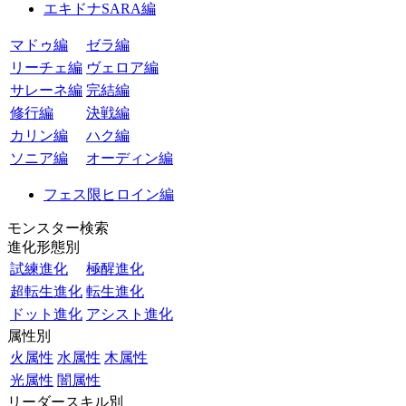
エキドナSARA編
マドゥ編
ゼラ編
リーチェ編
ヴェロア編
サレーネ編
完結編
修行編
決戦編
カリン編
ハク編
ソニア編
オーディン編
フェス限ヒロイン編
モンスター検索
進化形態別
試練進化
極醒進化
超転生進化
転生進化
ドット進化
アシスト進化
属性別
火属性
水属性
木属性
光属性
闇属性
リーダースキル別