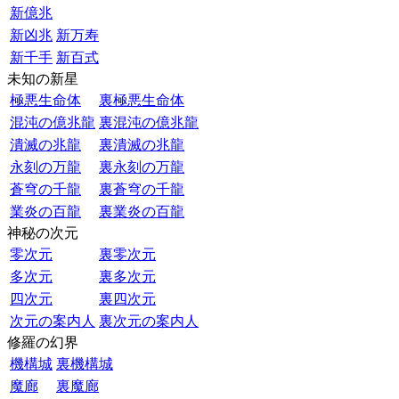
新億兆
新凶兆
新万寿
新千手
新百式
未知の新星
極悪生命体
裏極悪生命体
混沌の億兆龍
裏混沌の億兆龍
潰滅の兆龍
裏潰滅の兆龍
永刻の万龍
裏永刻の万龍
蒼穹の千龍
裏蒼穹の千龍
業炎の百龍
裏業炎の百龍
神秘の次元
零次元
裏零次元
多次元
裏多次元
四次元
裏四次元
次元の案内人
裏次元の案内人
修羅の幻界
機構城
裏機構城
魔廊
裏魔廊