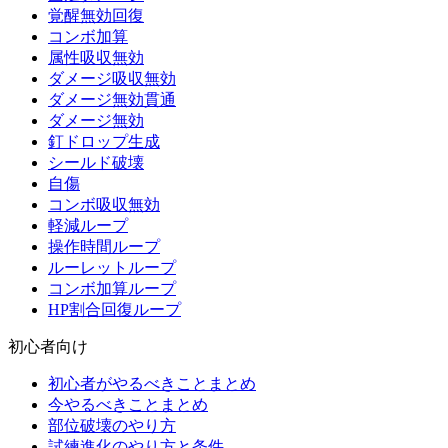
覚醒無効回復
コンボ加算
属性吸収無効
ダメージ吸収無効
ダメージ無効貫通
ダメージ無効
釘ドロップ生成
シールド破壊
自傷
コンボ吸収無効
軽減ループ
操作時間ループ
ルーレットループ
コンボ加算ループ
HP割合回復ループ
初心者向け
初心者がやるべきことまとめ
今やるべきことまとめ
部位破壊のやり方
試練進化のやり方と条件