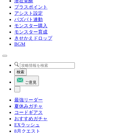
潜在覚醒
プラスポイント
アシスト設定
パズバト連動
モンスター購入
モンスター育成
きせかえドロップ
BGM
検索
ご意見
最強リーダー
夏休みガチャ
コードギアス
おすすめガチャ
EXラッシュ
8月クエスト