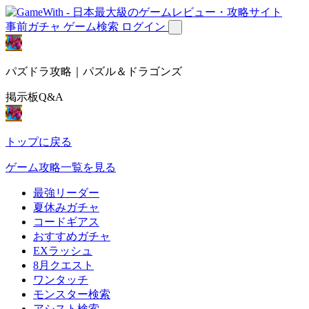
事前ガチャ
ゲーム検索
ログイン
パズドラ攻略｜パズル＆ドラゴンズ
掲示板Q&A
トップに戻る
ゲーム攻略一覧を見る
最強リーダー
夏休みガチャ
コードギアス
おすすめガチャ
EXラッシュ
8月クエスト
ワンタッチ
モンスター検索
アシスト検索