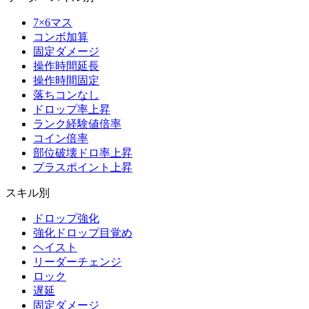
7×6マス
コンボ加算
固定ダメージ
操作時間延長
操作時間固定
落ちコンなし
ドロップ率上昇
ランク経験値倍率
コイン倍率
部位破壊ドロ率上昇
プラスポイント上昇
スキル別
ドロップ強化
強化ドロップ目覚め
ヘイスト
リーダーチェンジ
ロック
遅延
固定ダメージ