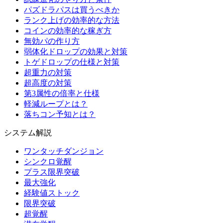
パズドラパスは買うべきか
ランク上げの効率的な方法
コインの効率的な稼ぎ方
無効パの作り方
弱体化ドロップの効果と対策
トゲドロップの仕様と対策
超重力の対策
超高度の対策
第3属性の倍率と仕様
軽減ループとは？
落ちコン予知とは？
システム解説
ワンタッチダンジョン
シンクロ覚醒
プラス限界突破
最大強化
経験値ストック
限界突破
超覚醒