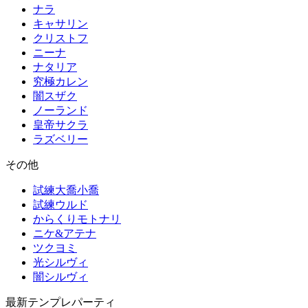
ナラ
キャサリン
クリストフ
ニーナ
ナタリア
究極カレン
闇スザク
ノーランド
皇帝サクラ
ラズベリー
その他
試練大喬小喬
試練ウルド
からくりモトナリ
ニケ&アテナ
ツクヨミ
光シルヴィ
闇シルヴィ
最新テンプレパーティ