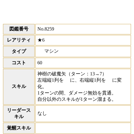
図鑑番号
No.8259
レアリティ
★6
マシン
タイプ
コスト
60
神樹の破魔矢
（ターン：13→7）
左端縦1列を
に、右端縦1列を
に変
スキル
化。
1ターンの間、ダメージ無効を貫通。
自分以外のスキルが1ターン溜まる。
リーダース
なし
キル
覚醒スキル