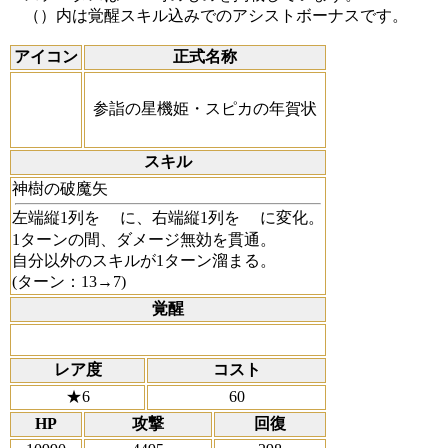
（）内は覚醒スキル込みでのアシストボーナスです。
アイコン
正式名称
参詣の星機姫・スピカの年賀状
スキル
神樹の破魔矢
左端縦1列を
に、右端縦1列を
に変化。
1ターンの間、ダメージ無効を貫通。
自分以外のスキルが1ターン溜まる。
(ターン：13→7)
覚醒
レア度
コスト
★6
60
HP
攻撃
回復