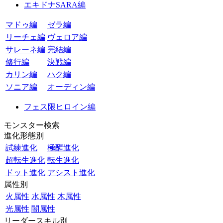
エキドナSARA編
マドゥ編
ゼラ編
リーチェ編
ヴェロア編
サレーネ編
完結編
修行編
決戦編
カリン編
ハク編
ソニア編
オーディン編
フェス限ヒロイン編
モンスター検索
進化形態別
試練進化
極醒進化
超転生進化
転生進化
ドット進化
アシスト進化
属性別
火属性
水属性
木属性
光属性
闇属性
リーダースキル別