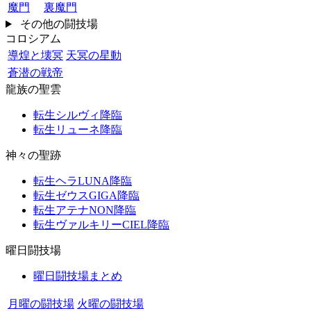
魔門
裏魔門
その他の闘技場
コロシアム
導煌と壊冥
天冥の星動
蒼潜の戦帝
龍族の聖雲
転生シルヴィ降臨
転生リューネ降臨
神々の聖跡
転生ヘラLUNA降臨
転生ゼウスGIGA降臨
転生アテナNON降臨
転生ヴァルキリーCIEL降臨
曜日闘技場
曜日闘技場まとめ
月曜の闘技場
火曜の闘技場