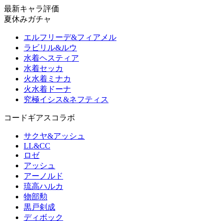
最新キャラ評価
夏休みガチャ
エルフリーデ&フィアメル
ラビリル&ルウ
水着ヘスティア
水着セッカ
火水着ミナカ
火水着ドーナ
究極イシス&ネフティス
コードギアスコラボ
サクヤ&アッシュ
LL&CC
ロゼ
アッシュ
アーノルド
琉高ハルカ
物部勲
黒戸剣成
ディボック