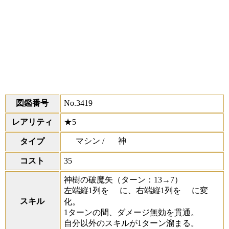
図鑑番号
No.3419
レアリティ
★5
マシン /
神
タイプ
コスト
35
神樹の破魔矢
（ターン：13→7）
左端縦1列を
に、右端縦1列を
に変
スキル
化。
1ターンの間、ダメージ無効を貫通。
自分以外のスキルが1ターン溜まる。