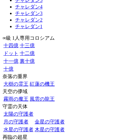
チャレダン5
チャレダン4
チャレダン3
チャレダン2
チャレダン1
∞級 1人専用コロシアム
十四億
十三億
ドット
十二億
十一億
裏十億
十億
奈落の重界
大樹の霊王
紅蓮の機王
天空の儚域
霧雨の魔王
風雲の龍王
守霊の天体
太陽の守護者
月の守護者
金星の守護者
水星の守護者
木星の守護者
再臨の超星