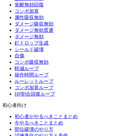
覚醒無効回復
コンボ加算
属性吸収無効
ダメージ吸収無効
ダメージ無効貫通
ダメージ無効
釘ドロップ生成
シールド破壊
自傷
コンボ吸収無効
軽減ループ
操作時間ループ
ルーレットループ
コンボ加算ループ
HP割合回復ループ
初心者向け
初心者がやるべきことまとめ
今やるべきことまとめ
部位破壊のやり方
試練進化のやり方と条件