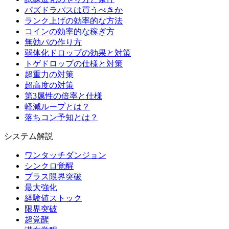
パズドラパスは買うべきか
ランク上げの効率的な方法
コインの効率的な稼ぎ方
無効パの作り方
弱体化ドロップの効果と対策
トゲドロップの仕様と対策
超重力の対策
超高度の対策
第3属性の倍率と仕様
軽減ループとは？
落ちコン予知とは？
システム解説
ワンタッチダンジョン
シンクロ覚醒
プラス限界突破
最大強化
経験値ストック
限界突破
超覚醒