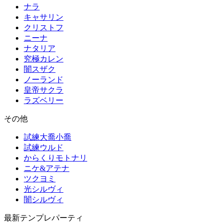
ナラ
キャサリン
クリストフ
ニーナ
ナタリア
究極カレン
闇スザク
ノーランド
皇帝サクラ
ラズベリー
その他
試練大喬小喬
試練ウルド
からくりモトナリ
ニケ&アテナ
ツクヨミ
光シルヴィ
闇シルヴィ
最新テンプレパーティ