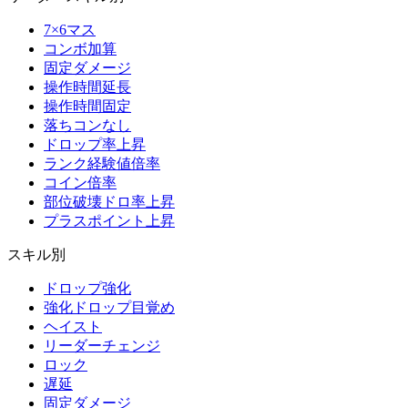
7×6マス
コンボ加算
固定ダメージ
操作時間延長
操作時間固定
落ちコンなし
ドロップ率上昇
ランク経験値倍率
コイン倍率
部位破壊ドロ率上昇
プラスポイント上昇
スキル別
ドロップ強化
強化ドロップ目覚め
ヘイスト
リーダーチェンジ
ロック
遅延
固定ダメージ