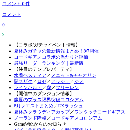
コメント
0
件
コメント
0
【コラボ/ガチャイベント情報】
夏休みガチャの最新情報まとめ！8/7開催
コードギアスコラボの当たりと評価
最強リーダーランキング｜最新版
【注目のテンプレパーティ】
水着ヘスティア
／
メニット&チャオリン
闇スザク
／
ロゼ
／
アッシュ
／
ジノ
ラインハルト
／
虚
／
フリーレン
【開催中のダンジョン情報】
魔夏のプラス限界突破コロシアム
8月クエストまとめ
／
EXラッシュ
夏休みクラウディアカップ
／
ワンタッチコードギアス
ノーランド降臨
／
コードギアスコロシアム
GameWithからのお知らせ