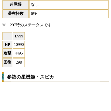
超覚醒
なし
潜在枠数
6枠
※＋297時のステータスです
Lv99
HP
10990
攻撃
4495
回復
298
参詣の星機姫・スピカ