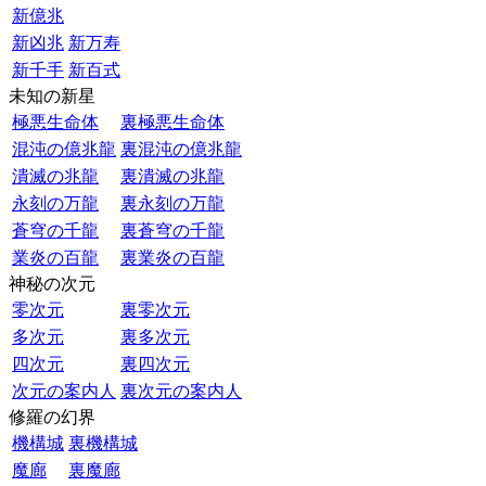
新億兆
新凶兆
新万寿
新千手
新百式
未知の新星
極悪生命体
裏極悪生命体
混沌の億兆龍
裏混沌の億兆龍
潰滅の兆龍
裏潰滅の兆龍
永刻の万龍
裏永刻の万龍
蒼穹の千龍
裏蒼穹の千龍
業炎の百龍
裏業炎の百龍
神秘の次元
零次元
裏零次元
多次元
裏多次元
四次元
裏四次元
次元の案内人
裏次元の案内人
修羅の幻界
機構城
裏機構城
魔廊
裏魔廊