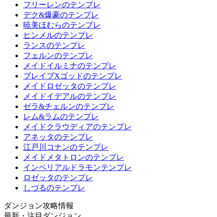
フリーレンのテンプレ
デク&爆豪のテンプレ
暁美ほむらのテンプレ
ヒンメルのテンプレ
ランスのテンプレ
フェルンのテンプレ
メイドイルミナのテンプレ
ブレイブXゴッドのテンプレ
メイドロゼッタのテンプレ
メイドイデアルのテンプレ
ゼラ&チェルンのテンプレ
レム&ラムのテンプレ
メイドクラウディアのテンプレ
アネッタのテンプレ
江戸川コナンのテンプレ
メイドメタトロンのテンプレ
インペリアルドラモンテンプレ
ロゼッタのテンプレ
しづるのテンプレ
ダンジョン攻略情報
最新・注目ダンジョン