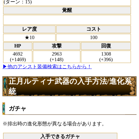
(ターン：15)
覚醒
レア度
コスト
★10
100
HP
攻撃
回復
4692
2963
1308
(+1469)
(+148)
(+396)
▶他のアシスト装備検索はこちらから！
正月ルティナ武器の入手方法/進化系
統
ガチャ
※排出時の進化形態が異なる場合があります。
入手できるガチャ