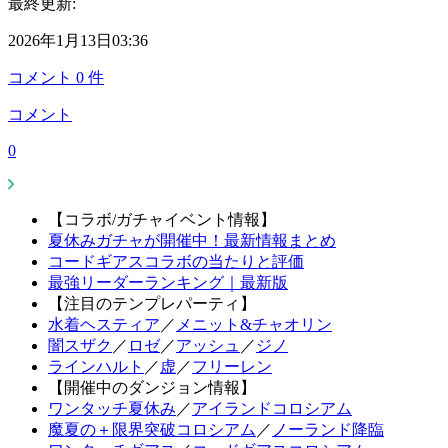
最終更新:
2026年1月13日03:36
コメント
0
件
コメント
0
【コラボ/ガチャイベント情報】
夏休みガチャが開催中！最新情報まとめ
コードギアスコラボの当たりと評価
最強リーダーランキング｜最新版
【注目のテンプレパーティ】
水着ヘスティア
／
メニット&チャオリン
闇スザク
／
ロゼ
／
アッシュ
／
ジノ
ラインハルト
／
虚
／
フリーレン
【開催中のダンジョン情報】
ワンタッチ夏休み
／
アイランドコロシアム
魔夏の＋限界突破コロシアム
／
ノーランド降臨