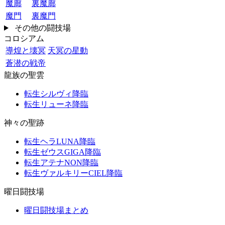
魔廊
裏魔廊
魔門
裏魔門
その他の闘技場
コロシアム
導煌と壊冥
天冥の星動
蒼潜の戦帝
龍族の聖雲
転生シルヴィ降臨
転生リューネ降臨
神々の聖跡
転生ヘラLUNA降臨
転生ゼウスGIGA降臨
転生アテナNON降臨
転生ヴァルキリーCIEL降臨
曜日闘技場
曜日闘技場まとめ