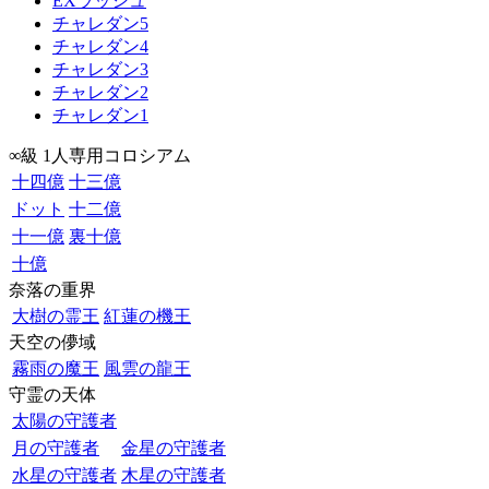
EXラッシュ
チャレダン5
チャレダン4
チャレダン3
チャレダン2
チャレダン1
∞級 1人専用コロシアム
十四億
十三億
ドット
十二億
十一億
裏十億
十億
奈落の重界
大樹の霊王
紅蓮の機王
天空の儚域
霧雨の魔王
風雲の龍王
守霊の天体
太陽の守護者
月の守護者
金星の守護者
水星の守護者
木星の守護者