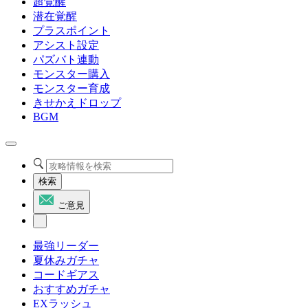
超覚醒
潜在覚醒
プラスポイント
アシスト設定
パズバト連動
モンスター購入
モンスター育成
きせかえドロップ
BGM
検索
ご意見
最強リーダー
夏休みガチャ
コードギアス
おすすめガチャ
EXラッシュ