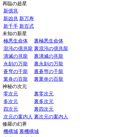
再臨の超星
新億兆
新凶兆
新万寿
新千手
新百式
未知の新星
極悪生命体
裏極悪生命体
混沌の億兆龍
裏混沌の億兆龍
潰滅の兆龍
裏潰滅の兆龍
永刻の万龍
裏永刻の万龍
蒼穹の千龍
裏蒼穹の千龍
業炎の百龍
裏業炎の百龍
神秘の次元
零次元
裏零次元
多次元
裏多次元
四次元
裏四次元
次元の案内人
裏次元の案内人
修羅の幻界
機構城
裏機構城