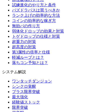
試練進化のやり方と条件
パズドラパスは買うべきか
ランク上げの効率的な方法
コインの効率的な稼ぎ方
無効パの作り方
弱体化ドロップの効果と対策
トゲドロップの仕様と対策
超重力の対策
超高度の対策
第3属性の倍率と仕様
軽減ループとは？
落ちコン予知とは？
システム解説
ワンタッチダンジョン
シンクロ覚醒
プラス限界突破
最大強化
経験値ストック
限界突破