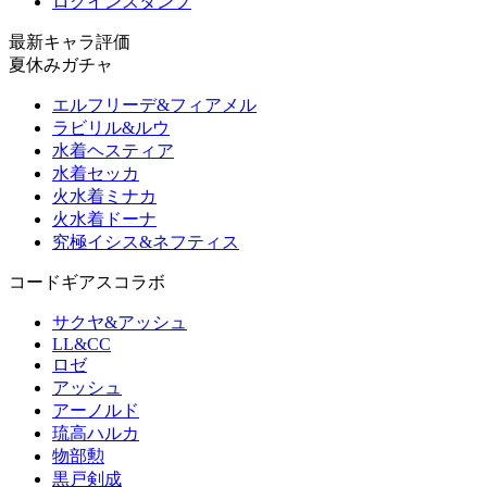
ログインスタンプ
最新キャラ評価
夏休みガチャ
エルフリーデ&フィアメル
ラビリル&ルウ
水着ヘスティア
水着セッカ
火水着ミナカ
火水着ドーナ
究極イシス&ネフティス
コードギアスコラボ
サクヤ&アッシュ
LL&CC
ロゼ
アッシュ
アーノルド
琉高ハルカ
物部勲
黒戸剣成