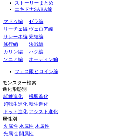
ストーリーまとめ
エキドナSARA編
マドゥ編
ゼラ編
リーチェ編
ヴェロア編
サレーネ編
完結編
修行編
決戦編
カリン編
ハク編
ソニア編
オーディン編
フェス限ヒロイン編
モンスター検索
進化形態別
試練進化
極醒進化
超転生進化
転生進化
ドット進化
アシスト進化
属性別
火属性
水属性
木属性
光属性
闇属性