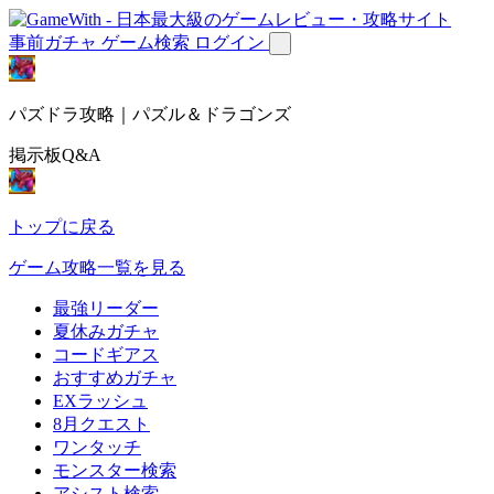
事前ガチャ
ゲーム検索
ログイン
パズドラ攻略｜パズル＆ドラゴンズ
掲示板Q&A
トップに戻る
ゲーム攻略一覧を見る
最強リーダー
夏休みガチャ
コードギアス
おすすめガチャ
EXラッシュ
8月クエスト
ワンタッチ
モンスター検索
アシスト検索