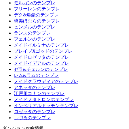
モルガンのテンプレ
フリーレンのテンプレ
デク&爆豪のテンプレ
暁美ほむらのテンプレ
ヒンメルのテンプレ
ランスのテンプレ
フェルンのテンプレ
メイドイルミナのテンプレ
ブレイブXゴッドのテンプレ
メイドロゼッタのテンプレ
メイドイデアルのテンプレ
ゼラ&チェルンのテンプレ
レム&ラムのテンプレ
メイドクラウディアのテンプレ
アネッタのテンプレ
江戸川コナンのテンプレ
メイドメタトロンのテンプレ
インペリアルドラモンテンプレ
ロゼッタのテンプレ
しづるのテンプレ
ダンジョン攻略情報