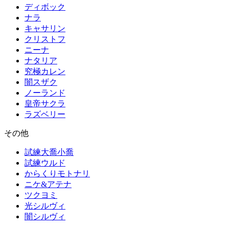
ディボック
ナラ
キャサリン
クリストフ
ニーナ
ナタリア
究極カレン
闇スザク
ノーランド
皇帝サクラ
ラズベリー
その他
試練大喬小喬
試練ウルド
からくりモトナリ
ニケ&アテナ
ツクヨミ
光シルヴィ
闇シルヴィ