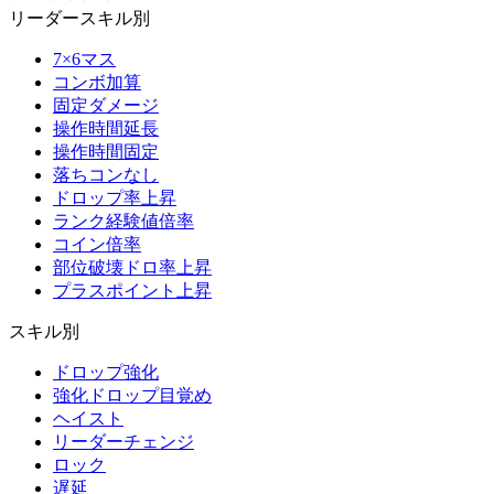
リーダースキル別
7×6マス
コンボ加算
固定ダメージ
操作時間延長
操作時間固定
落ちコンなし
ドロップ率上昇
ランク経験値倍率
コイン倍率
部位破壊ドロ率上昇
プラスポイント上昇
スキル別
ドロップ強化
強化ドロップ目覚め
ヘイスト
リーダーチェンジ
ロック
遅延