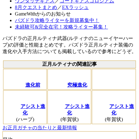
ワンタッチギアス
／
コードギアスコロシアム
8月クエストまとめ
／
EXラッシュ
GameWithからのお知らせ
パズドラ攻略ライターを新規募集中！
未経験可&完全在宅！攻略ライター募集！
パズドラの正月ルティナ武器(ルティナのニューイヤーハー
プ)の評価と性能まとめです。パズドラ正月ルティナ装備の
進化や入手方法についても掲載しているので参考にどうぞ。
正月ルティナの関連記事
進化前
究極進化
アシスト進
アシスト進
アシスト進
化
化
化
(ハープ)
(年賀状)
(年賀状)
お正月ガチャの当たりと最新情報