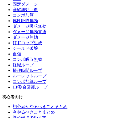
固定ダメージ
覚醒無効回復
コンボ加算
属性吸収無効
ダメージ吸収無効
ダメージ無効貫通
ダメージ無効
釘ドロップ生成
シールド破壊
自傷
コンボ吸収無効
軽減ループ
操作時間ループ
ルーレットループ
コンボ加算ループ
HP割合回復ループ
初心者向け
初心者がやるべきことまとめ
今やるべきことまとめ
部位破壊のやり方